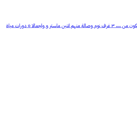
فيلا فاخرة للايجار مشروع المشرقية الارضي مكون من،،،،، حوش كبير ملحق خارجي مجلس كبير صالة كبيرة مطبخ مع غرفة غسيل وغرفة شغالة العلوى مكون من ،،،، ٣ غرف نوم وصالة منهم اتنين ماستر و واجمالا ٥ دورات مياة