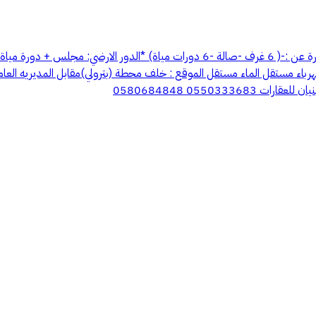
لكهرباء مستقل الماء مستقل الموقع : خلف محطة (بترولي)مقابل المديريه الع