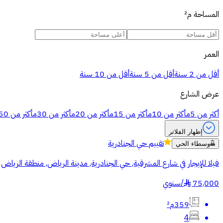
المساحة
م²
العمر
أقل من 2 سنة
أقل من 5 سنة
أقل من 10 سنة
عرض الشارع
أكثر من 5م
أكثر من 10م
أكثر من 15م
أكثر من 20م
أكثر من 30م
أكثر من 50م
إظهار الفلاتر
تقييم
حي الجنادرية
وسطاء الحي
فيلا للإيجار في شارع المشرقية, حي الجنادرية, مدينة الرياض, منطقة الرياض
75,000
/
سنوي
§
359م²
4