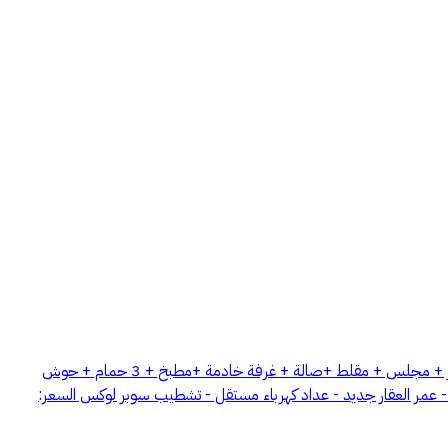
للايجار فيلا درج داخلي بسعر (75.000) سنويا حي الجنادرية – عرض رقم H1473 المواصفات: - المساحة 375 متر مكونة من دور ارضي : - ملحق كبير + مجلس + مقلط +صالة + غرفة خادمة +مطبخ + 3 حمام + حوش
ت والطرق الرئيسية - عمر العقار جديد - عداد كهرباء مستقل - تشطيب سوبر لوكس السعر: