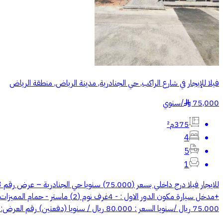
فيلا للإيجار في شارع الراكب, حي الجنادرية, مدينة الرياض, منطقة الرياض
75,000
/
سنوي
§
375م²
4
5
1
+مدخل سيارة مكون الدور الاول 
75.000 ريال /سنويا السعر : 80.000 ريال / سنويا (دفعتين) رقم العرض: H1473 ----------------- الـــفـــريـــح للــــعـــقـــارات