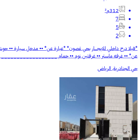
312م²
7
5
2
*فيلا درج داخلي للايجــــار بحي غصون* *عبارة عن* •• مدخل سيارة •• حو
عن* •• غرفه ماستر •• غرفتين نوم •• حمام __________________ *السعر/ 60 ألف دفعتين* __________________ *ع
حي الجنادرية, الرياض