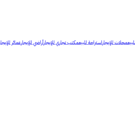
لبيع
محلات للإيجار
استراحة للبيع
مكتب تجاري للإيجار
أراضي للإيجار
عمائر للإيجار