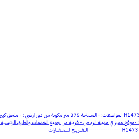
: - 4غرف نوم (2) ماستر - حمام المميزات: -موقع مميز في مدينة الرياض - قريبة من جميع الخدما