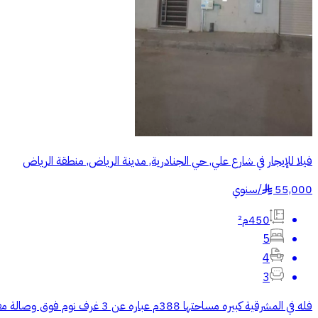
فيلا للإيجار في شارع علي, حي الجنادرية, مدينة الرياض, منطقة الرياض
55,000
/
سنوي
§
450م²
5
4
3
فله في المشرقية كبيره مساحتها 388م عباره عن 3 غرف نوم فوق وصالة مفتوحه و مطبخ و 2 دورات مياة