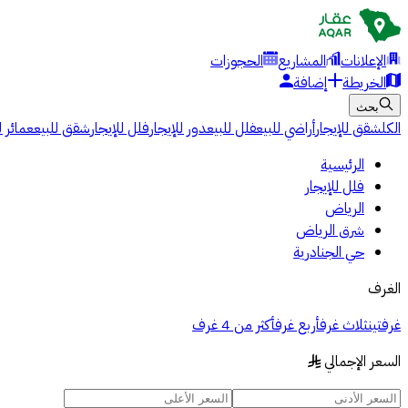
الإعلانات
المشاريع
الحجوزات
الخريطة
إضافة
بحث
الكل
شقق للإيجار
أراضي للبيع
فلل للبيع
دور للإيجار
فلل للإيجار
شقق للبيع
عمائر ل
الرئيسية
فلل للإيجار
الرياض
شرق الرياض
حي الجنادرية
الغرف
غرفتين
ثلاث غرف
أربع غرف
أكثر من 4 غرف
السعر الإجمالي
§