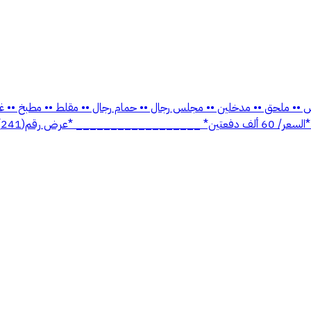
ش •• ملحق •• مدخلين •• مجلس رجال •• حمام رجال •• مقلط •• مطبخ •• غرفة
رض رقم(241)*