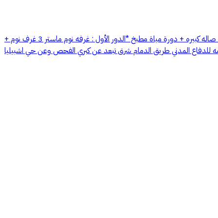
للإيجار فيلا في حي الجنادريه ( مشروع بوابه الشرق ) بمدينة الرياض الفيلا عبارة عن :-( 6 غرف -صالة -6 دورات مياة) *الدور الارضي: مجلس + دورة مياة صاله كبيره + دورة مياة مطبخ *الدور الأول : غرفه نوم ماستر 3 غرف نوم +
امه للدفاع المدني طريق الدمام شرق تبعد عن كبري الفحص وعن حي اشبيليا