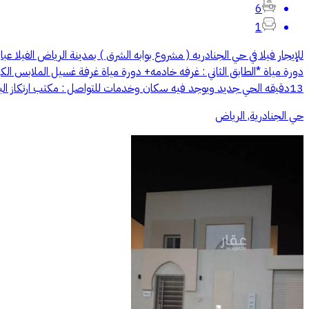
6
1
دورة مياة *الطابق الثاني : غرفه خادمه+ دورة مياة غرفة غسيل الملابس ا
13دقيقه الحي جديد ويوجد فيه سكان وخدمات للتواصل : مكتب ارتكاز البنيان للعقارات 0550333683 0580684848
حي الجنادرية, الرياض