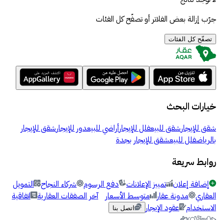
جرّب إزالة بعض الفلاتر أو تصفّح كل الفئات
تصفّح كل الفئات
خيارات البحث
شقق للإيجار
شقق للبيع
فلل للإيجار
أراضي للبيع
دور للإيجار
شقق للإيجار
بالرياض
فلل للبيع
شقق للإيجار بجدة
روابط سريعة
إضافة إعلان
تمييز الإعلانات
دفع الرسوم
شركاء النجاح
التمويل
العقاري
مدونة عقار
متوسط الأسعار
آخر الصفقات العقارية
اتفاقية
الاستخدام
عقود الإيجار
اتصل بنا