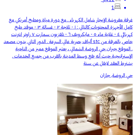
1
غرفة مفروشة الإيجار شامل الكهرباء . مع دورة مياة ومطبخ أمريكي مع
كامل الأجهزة المحتويات كالتالي : ١ - ثلاجة ٢ - غسالة ٣ - موقد طبخ
كهربائي ٤ - غلاية ماء ٥ - مايكرويف ٦ - تلفزيون سمارت ٧ راوتر انترنت
خاص بالغرفة من stc ألياف بصرية عالي السرعة . الدور الثاني بدون مصعد
. الموقع جيزان حي الروضة الشمالي ، يعتبر الموقع مميز من الناحية
الإستراتيجية حيث أنه يقع وسط المدينة بالقرب من جميع الخدمات .
يشترط العقد لايقل عن سنة
حي الروضة, جازان