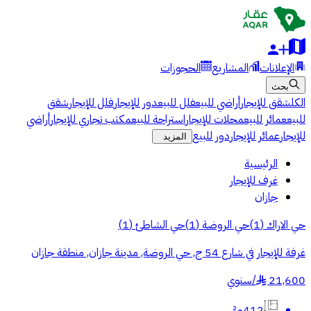
الإعلانات
المشاريع
الحجوزات
بحث
الكل
شقق للإيجار
أراضي للبيع
فلل للبيع
دور للإيجار
فلل للإيجار
شقق
للبيع
عمائر للبيع
محلات للإيجار
استراحة للبيع
مكتب تجاري للإيجار
أراضي
للإيجار
عمائر للإيجار
دور للبيع
المزيد
الرئيسية
غرف للإيجار
جازان
حي الاراك
(
1
)
حي الروضة
(
1
)
حي الشاطئ
(
1
)
غرفة للإيجار في شارع 54 ج, حي الروضة, مدينة جازان, منطقة جازان
21,600
/
سنوي
§
412م²