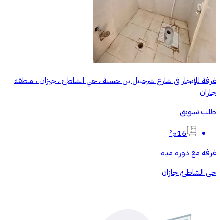
غرفة للإيجار في شارع شرحبيل بن حسنة ، حي الشاطئ ، جيزان ، منطقة
جازان
طلب تسويق
16م²
غرفه مع دوره مياه
حي الشاطئ, جازان