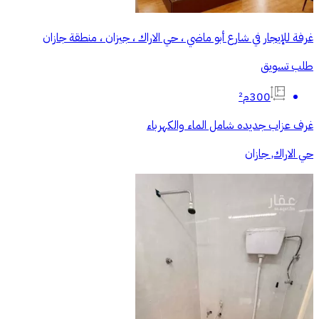
غرفة للإيجار في شارع أبو ماضي ، حي الاراك ، جيزان ، منطقة جازان
طلب تسويق
300م²
غرف عزاب جديده شامل الماء والكهرباء
حي الاراك, جازان