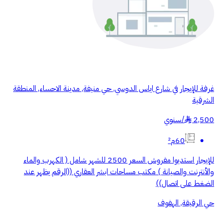
غرفة للإيجار في شارع اياس الدوسي, حي منيفة, مدينة الاحساء, المنطقة
الشرقية
2,500
/
سنوي
§
60م²
للإيجار استديوا مفروش السعر 2500 للشهر شامل ( الكهرب والماء
والأنترنت والصيانة ) مكتب مساحات ابشر العقاري ((الرقم يظهر عند
الضغط على اتصال))
حي الرقيقة, الهفوف