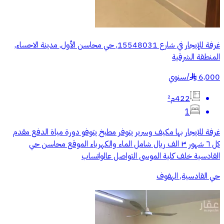
غرفة للإيجار في شارع 15548031, حي محاسن الأول, مدينة الاحساء,
المنطقة الشرقية
6,000
/
سنوي
§
422م²
1
غرفة للايجار بها مكيف وسرير يتوفر مطبخ يتوفو دورة مياة الدفع مقدم
كل ٦ شهور ٣ الف ريال شامل الماء والكهرباء الموقع محاسن حي
القادسية خلف كلية الموسى التواصل عالواتساب
حي القادسية, الهفوف