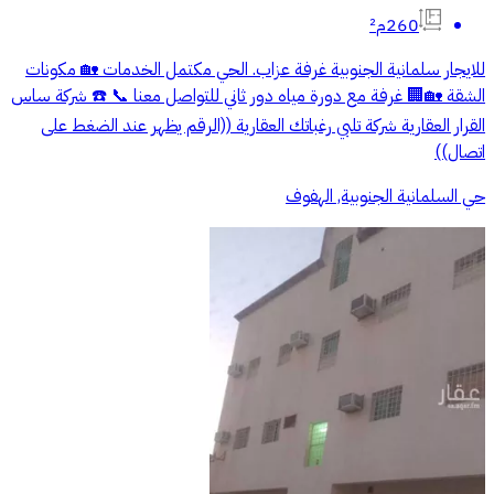
260م²
للايجار سلمانية الجنوبية غرفة عزاب. الحي مكتمل الخدمات 🏡 مكونات
الشقة 🏡🏢 غرفة مع دورة مياه دور ثاني للتواصل معنا 📞 ☎️ شركة ساس
القرار العقارية شركة تلبي رغباتك العقارية ((الرقم يظهر عند الضغط على
اتصال))
حي السلمانية الجنوبية, الهفوف