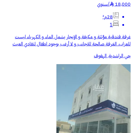
18,000
/
سنوي
§
28م²
1
غرفة فندقية مؤثثة و مكيفة و الإيجار يشمل الماء و الكهرباء ليست
للعزاب. الغرفة صالحة للاجانب و لا أرغب بوجود اطفال لتفادي العبث
حي الراشدية, الهفوف