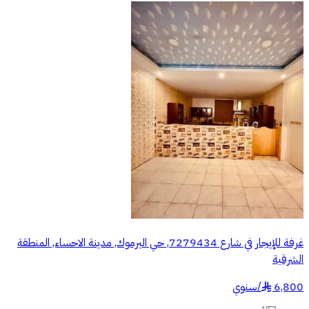
غرفة للإيجار في شارع 7279434, حي اليرموك, مدينة الاحساء, المنطقة
الشرقية
6,800
/
سنوي
§