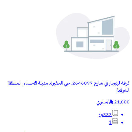
غرفة للإيجار في شارع 2646097, حي الحفيرة, مدينة الاحساء, المنطقة
الشرقية
21,600
/
سنوي
§
333م²
1