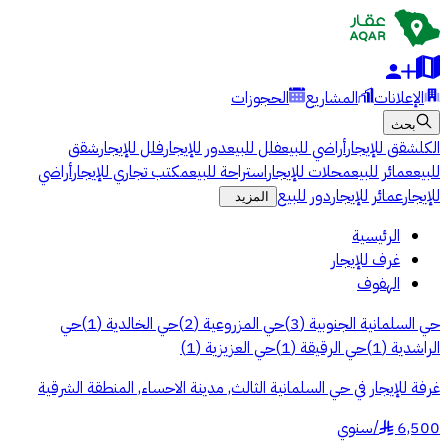
الإعلانات
المشاريع
الحجوزات
بحث
الكل
شقق للإيجار
أراضي للبيع
فلل للبيع
دور للإيجار
فلل للإيجار
شقق
للبيع
عمائر للبيع
محلات للإيجار
استراحة للبيع
مكتب تجاري للإيجار
أراضي
للإيجار
عمائر للإيجار
دور للبيع
المزيد
الرئيسية
غرف للإيجار
الهفوف
حي السلمانية الجنوبية
(
3
)
حي المزروعية
(
2
)
حي الخالدية
(
1
)
حي
الراشدية
(
1
)
حي الرقيقة
(
1
)
حي العزيزية
(
1
)
غرفة للإيجار في حي السلمانية الثالث, مدينة الاحساء, المنطقة الشرقية
6,500
/
سنوي
§