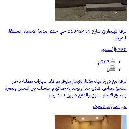
غرفة للإيجار في شارع 26042459, حي أحد2, مدينة الاحساء, المنطقة
الشرقية
750
/
سنوي
§
767م²
1
غرفة مع دورة مياه مؤثثة للايجار متوفر مواقف سيارات مظلله داخل
منتجع سياحي هادئ جدا ويوجد به حدائق و جلسات بين النخيل وبحيرة
ومسبح الايجار سنوي والدفع شهري 750 ريال
حي المنيزلة, الهفوف