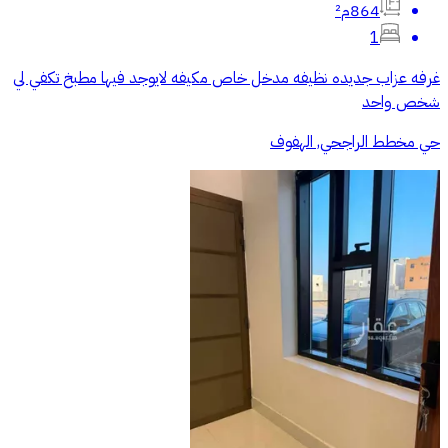
864م²
1
غرفه عزاب جديده نظيفه مدخل خاص مكيفه لايوجد فيها مطبخ تكفي لي
شخص واحد
حي مخطط الراجحي, الهفوف