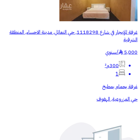
غرفة للإيجار في شارع 1118298, حي النعاثل, مدينة الاحساء, المنطقة
الشرقية
5,000
/
سنوي
§
300م²
1
غرفة بحمام بمطبخ
حي المزروعية, الهفوف