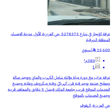
غرفة للإيجار في شارع 5278373, حي العزيزية الأول, مدينة الاحساء,
المنطقة الشرقية
15,600
/
سنوي
§
380م²
1
غرفه عزاب ‏مع دورة مياة مؤثثه شامل الكهرب والماي ويوجد صاله
ومطبخ خدمه يوجد فيه فرن كهربائي وفيه ميكرويف وغلايه وجميع
الخدمات الموقع قريب جامعه الملك فيصل 5 دقايق والمعاهد قريبه
وجميع الخدمات بالموقع
حي العزيزية, الهفوف