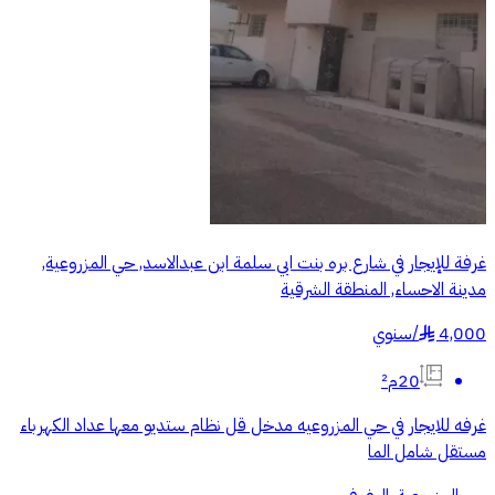
غرفة للإيجار في شارع بره بنت ابي سلمة ابن عبدالاسد, حي المزروعية,
مدينة الاحساء, المنطقة الشرقية
4,000
/
سنوي
§
20م²
غرفه للايجار في حي المزروعيه مدخل قل نظام ستديو معها عداد الكهرباء
مستقل شامل الما