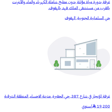
غرفة بدورة مياة مؤثثة بدون مطبخ شاملة الكهرباء والماء والأنترنت
بالقرب من مستشفى الملك فهد بالهفوف.
حي السلمانية الجنوبية, الهفوف
غرفة للإيجار في شارع 387, حي الحفيرة, مدينة الاحساء, المنطقة الشرقية
19,200
/
سنوي
§