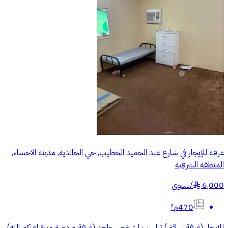
غرفة للإيجار في شارع عبد الحميد الخطيب, حي الخالدية, مدينة الاحساء,
المنطقة الشرقية
6,000
/
سنوي
§
470م²
للايجار (غرفة سائق) تناسب لشخص واحد (غرفة و دورة مياة اعزكم الله)