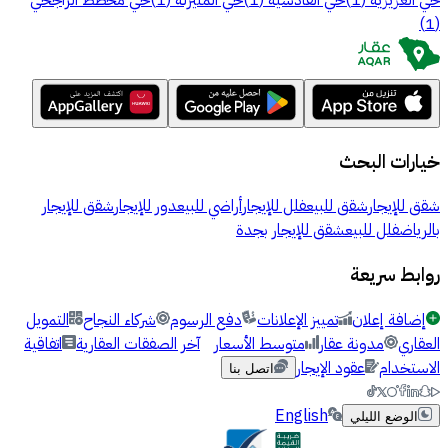
)
1
(
خيارات البحث
شقق للإيجار
شقق للبيع
فلل للإيجار
أراضي للبيع
دور للإيجار
شقق للإيجار
بالرياض
فلل للبيع
شقق للإيجار بجدة
روابط سريعة
إضافة إعلان
تمييز الإعلانات
دفع الرسوم
شركاء النجاح
التمويل
العقاري
مدونة عقار
متوسط الأسعار
آخر الصفقات العقارية
اتفاقية
الاستخدام
عقود الإيجار
اتصل بنا
English
الوضع الليلي