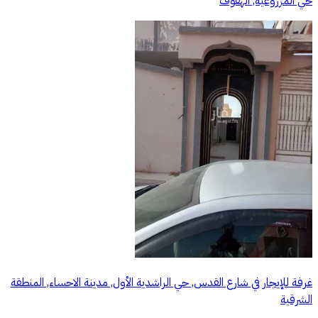
حي المزروعية, الهفوف
غرفة للإيجار في شارع القدس, حي الراشدية الأول, مدينة الاحساء, المنطقة
الشرقية