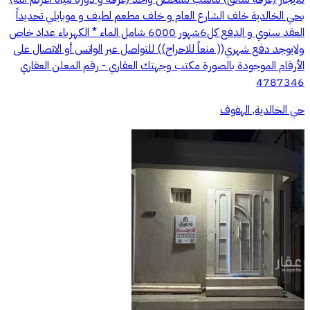
بحي الخالدية خلف الشارع العام و خلف مطعم لطيف و موبايلي تحديداً
العقد سنوي و الدفع كل6شهور 6000 شامل الماء * الكهرباء عداد خاص
ولايوجد دفع شهري(( منعاً للاحراج)) للتواصل عبر الواتس أو الاتصال على
الأرقام الموجودة بالصورة مكتب وجهتك العقاري - رقم المعلن العقاري
4787346
حي الخالدية, الهفوف