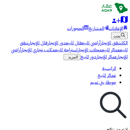
الإعلانات
المشاريع
الحجوزات
بحث
الكل
شقق للإيجار
أراضي للبيع
فلل للبيع
دور للإيجار
فلل للإيجار
شقق
للبيع
عمائر للبيع
محلات للإيجار
استراحة للبيع
مكتب تجاري للإيجار
أراضي
للإيجار
عمائر للإيجار
دور للبيع
المزيد
الرئيسية
عمائر للبيع
حوطة بني تميم
لا توجد نتائج