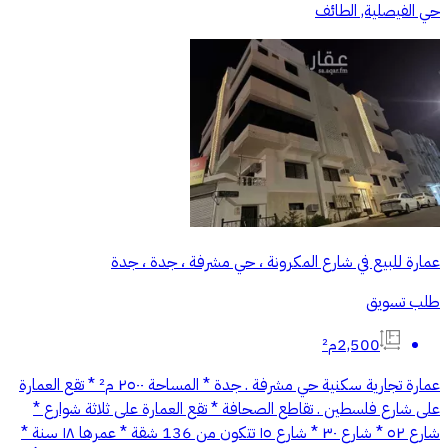
حي الفيصلية, الطائف
عمارة للبيع في شارع المكرونة ، حي مشرفة ، جدة ، جدة
طلب تسويق
2,500م²
عمارة تجارية سكنية حي مشرفة . جدة * المساحة ٢٥٠٠ م² * تقع العمارة
على شارع فلسطين . تقاطع الصحافة * تقع العمارة على ثلاثة شوارع *
شارع ٥٢ * شارع ٣٠ * شارع ١٥ تتكون من 136 شقة * عمرها ١٨ سنة *