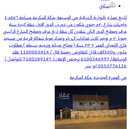
سكني
للبيع عمارة بالنوارية الشرقية حي الوسيعة بمكة المكرمة مساحة ٤٥٦م ٤
واجهات شارع ٢٠م جنوبي تتكون من دورين الدور الاول شقة كبيرة ستة
غرف ومطبخ الدور الثاني شقتين كل شقة اربع غرف ومطبخ الشارع الرئيسي
جنوبا ٢٠ م يوجد ثلاث عدادات كهرباء وعداد موية شغالة قريبة من مسجد
غازي اللحياني العمر + ٢٣ سنة ( تحتاج صيانه وترميم بسيطه ) مطلوب
مليون و350الف قابل للتفاوض رخصة فال / 1100003414 عقد
الوساطة/ 6100346997 ترخيص الإعلان/ 7100289147 للتواصل /
0553776116 ابو بندر
حي العمرة الجديدة, مكة المكرمة