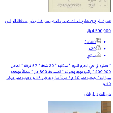
عمارة للبيع في شارع الخالدات, حي الحزم, مدينة الرياض, منطقة الرياض
4,500,000
§
800م²
20م
سكني
* عماره في حي الحزم للبيع * سكنيه * 20 شقة * 57 غرفة * الدخل
400.000 * راكب مويه وصرف * المساحة 800 متر * شمالاً موقف
سيارات / جنوب ممر 10 م / شرقاً شارع عرض 15 م / غرب ممر عرض
10 م
حي الحزم, الرياض