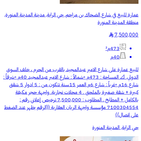
عمارة للبيع في شارع الضحاك بن مزاحم, حي الراية, مدينة المدينة المنورة,
منطقة المدينة المنورة
7,500,000
§
473م²
40م
للبيع عمارة على شارع الامير عبدالمجيد بالقرب من الحرم ، خلف السوق
الدولي. 📐 المساحة : 473م ▫️شمالاً : شارع الامير عبدالمجيد 40م ▫️شرقاً :
شارع 16م ▫️غرباً : شارع 6م العمر 15سنة تتكون من : 5 ادوار 5 شقق
كبيرة + شقة صغيرة بالملحق . 4 محلات تجارية. واجهة حجر مكيفة
بالكامل + المطابخ . المطلوب : 7,500,000 ترخيص إعلاني رقم :
7100304554 مؤسسة واجهة الريان العقارية ((الرقم يظهر عند الضغط
على اتصال))
حي الراية, المدينة المنورة