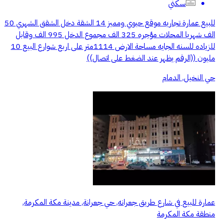
سكني
للبيع عمارة تجاريه موقع حيوي ومميز 14 الشقة دخل الشقق الشهري 50
الف شهريا المحلات مؤجره 325 الف مجموع الدخل 995 الف وقابل
للزياده للسنه الجايه مساحة الارض 1114متر على اربع شوارع البيع 10
مليون ((الرقم يظهر عند الضغط على اتصال))
حي النخيل, الدمام
عمارة للبيع في شارع طريق جعرانه, حي جعرانة, مدينة مكة المكرمة,
منطقة مكة المكرمة