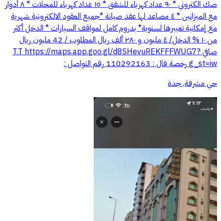
صك الكتروني * ٩٠ عداد كهرباء للشقق * ١٥ عداد كهرباء للمحلات * ٨ أدوار
مع الميزانين * ٤ مصاعد لها عقد صيانة *جميع العقود الالكترونية شهرية
مع إمكانية تغييرها لسنوية* بدروم كامل لمواقف السيارات * الدخل أكثر
من ١٠ % الدخل/ ٤ مليون و ٢٨٠ ألف ريال المطلوب / 42 مليون ريال
صافي T.T https://maps.app.goo.gl/d8SHevuREKFFFWUG7?
g_st=iw رخصة فال : 110292163 رقم التواصل :
حي مشرفة, جدة