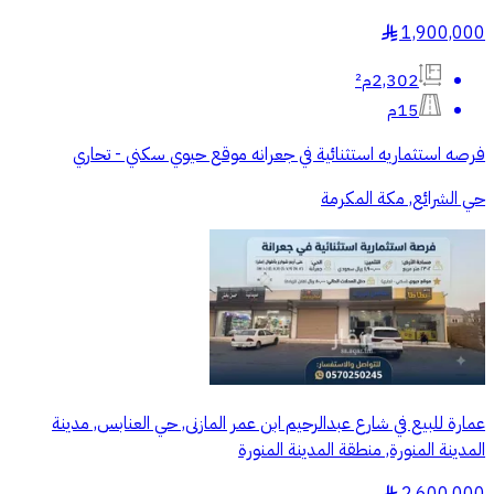
1,900,000
§
2,302م²
15م
فرصه استثماريه استثنائية في جعرانه موقع حيوي سكني - تحاري
حي الشرائع, مكة المكرمة
عمارة للبيع في شارع عبدالرحيم ابن عمر المازنى, حي العنابس, مدينة
المدينة المنورة, منطقة المدينة المنورة
2,600,000
§