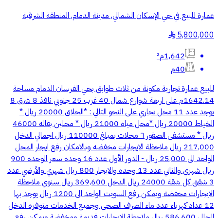
عمارة للبيع في حي الإسكان الشمالي, مدينة الدمام, المنطقة الشرقية
5,800,000
§
1,642م²
40م
للبيع عمارة تجارية مكونة من ثلاث طوابق بحي الفرسان الدمام مساحة
1642.14م على اربعة شوارع شمال 40 غرب 25 جنوبي نافذ 8 شرق 8
يوجد عدد 11 محل تجاري على النحو التالي : *الحلاق 20000 ريال *
الخياط 20000 ريال *محل مياه 21000 ريال * محلين بقاله 46000
ريال * مستشفى الصقور ٦ محلات بمبلغ 110000 ريال اجمالي الدخل
217,000 ريال ملاحظة الايجارات مخفضه وبالامكان رفع ايجار المحل
الواحد الى 25,000 ريال - الدور الأول عدد 16 وحده سعر الوحده 900
ريال شهري والثاني عدد 13 وحده والايجار 800 ريال شهري والأرضي عدد
3 شقق كل شقة 24000 ريال الدخل 369,600 ريال سنوي ملاحظة
الايجارات مخفضة ويمكن رفع السويت الواحد الى 1200 ريال يوجد بها
12 عداد كهرباء عدد ماء الصرف الصحي وجميع الخدمات متوفره الدخل
الحالي 586,600 ريال ملاحظة الايجارات قديمة ومخفضة ويمكن رفع