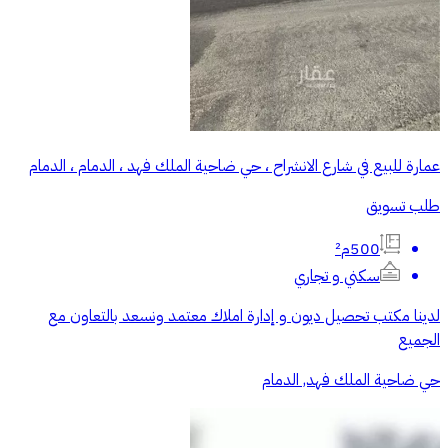
عمارة للبيع في شارع الانشراح ، حي ضاحية الملك فهد ، الدمام ، الدمام
طلب تسويق
500م²
سكني و تجاري
لدينا مكتب تحصيل ديون و إدارة املاك معتمد ونسعد بالتعاون مع
الجميع
حي ضاحية الملك فهد, الدمام