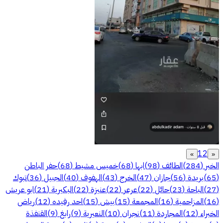
1
2
»
«
الخبر
(
284
)
الطائف
(
98
)
ابها
(
68
)
خميس مشيط
(
68
)
حفر الباطن
(
65
)
بريدة
(
56
)
جازان
(
47
)
الخرج
(
43
)
الهفوف
(
40
)
الجبيل
(
36
)
تبوك
(
27
)
الباحة
(
23
)
حائل
(
22
)
عرعر
(
22
)
عنيزة
(
22
)
البكيرية
(
21
)
ابو عريش
(
16
)
المزاحمية
(
16
)
المجمعة
(
15
)
بيش
(
15
)
احد رفيده
(
12
)
رياض
الخبراء
(
12
)
المجاردة
(
11
)
نجران
(
10
)
النعيرية
(
9
)
رابغ
(
9
)
القنفذة