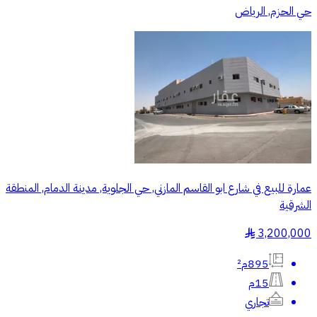
حي الحزم, الرياض
عمارة للبيع في شارع ابو القاسم المازني, حي الجلوية, مدينة الدمام, المنطقة
الشرقية
3,200,000
§
895م²
15م
تجاري