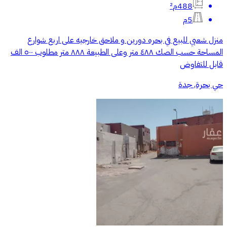
488م²
5م
منزل شعبي للبيع في بحره دورين و ملاحق خارجيه على اربع شوارع
المساحة حسب الصك ٤٨٨ متر وعلى الطبيعة ٨٨٨ متر مطلوب ٥٠٠ الف
قابل للتفاوض
حي بحرة, جدة