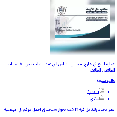
عمارة للبيع في شارع تمام ابن العباس ابن عبدالمطلب ، حي الفيصلية ،
الطائف ، الطائف
طلب تسويق
500م²
سكني
عقار مجدد بالكامل فيه ١٦ شقه بجوار مسجد فى اجمل موقع في الفيصليه