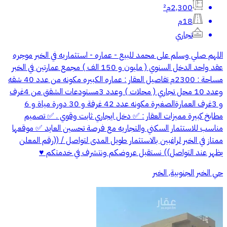
2,300م²
18م
تجاري
اللهم صلي وسلم على محمد للبيع - عماره - استثماريه في الخبر موجره
عقد واحد الدخل السنوي ( مليون و 150 الف ) مجمع عمارتين في الخبر
مساحة : 2300م تفاصيل العقار : عماره الكبيره مكونه من عدد 40 شقه
وعدد 10 محل تجاري ( محلات ) وعدد 3مستودعات الشقق من 4غرف
و 3غرف العمارةالصغيرة مكونه عدد 42 غرفة و 30 دورة مياة و 6
مطابخ كبيرة مميزات العقار : ✅ دخل ايجاري ثابت وقوي . ✅ تصميم
مناسب للاستثمار السكني والتجاريه مع فرصة تحسين العايد ✅ موقعها
ممتاز في الخبر لراغبين بالاستثمار طويل المدى لتواصل / ((رقم المعلن
يظهر عند التواصل)) نستقبل عروضكم ونتشرف في خدمتكم ♥️
حي الخبر الجنوبية, الخبر