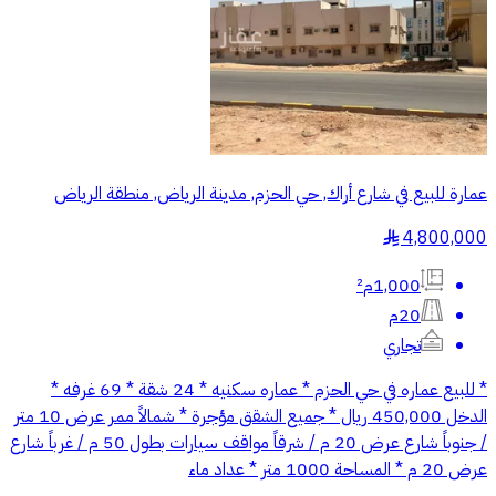
عمارة للبيع في شارع أراك, حي الحزم, مدينة الرياض, منطقة الرياض
4,800,000
§
1,000م²
20م
تجاري
* للبيع عماره في حي الحزم * عماره سكنيه * 24 شقة * 69 غرفه *
الدخل 450,000 ريال * جميع الشقق مؤجرة * شمالاً ممر عرض 10 متر
/ جنوباً شارع عرض 20 م / شرقاً مواقف سيارات بطول 50 م / غرباً شارع
عرض 20 م * المساحة 1000 متر * عداد ماء