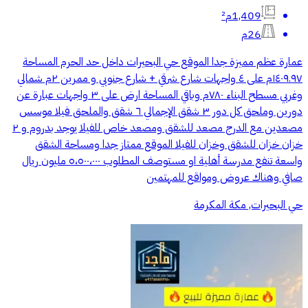
1,409م²
26م
عمارة عظم مميزة جدا الموقع حي البحيرات داخل حد الحرم المساحة
١٤٠٩.٩٧م على ٤ واجهات شارع شرقي + شارع جنوبي و ممرين ٢م شمالي
وغربي مسطح البناء ٧٨٠م وباقي المساحة ارض على ٣ واجهات عبارة عن
دورين وملحق كل دور ٣ شقق الإجمالي ٦ شقق والملحق فيلا موسس
مصعدين مع الدرج مصعد للشقق ومصعد خاص للفيلا يوجد بدروم و ٢
خزان خزان للشقق وخزان للفيلا الموقع ممتاز جدا ومساحة الشقق
واسعة تنفع مدرسة أهلية او مستوصف المطلوب ٥،٥٠٠،٠٠٠ مليون ريال
صافي وهناك عروض ومواقع للمهتمين
حي البحيرات, مكة المكرمة