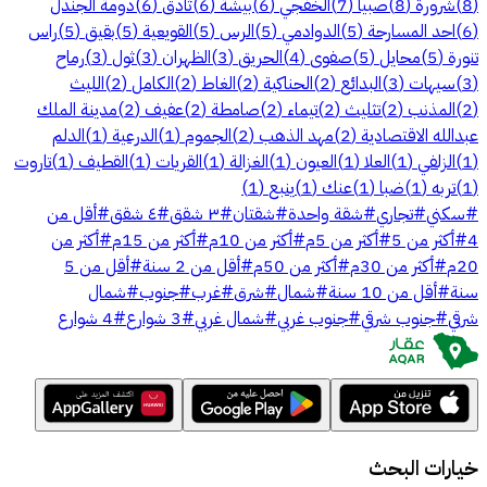
(
8
)
شرورة
(
8
)
صبيا
(
7
)
الخفجي
(
6
)
بيشة
(
6
)
ثادق
(
6
)
دومة الجندل
(
6
)
احد المسارحة
(
5
)
الدوادمي
(
5
)
الرس
(
5
)
القويعية
(
5
)
بقيق
(
5
)
راس
تنورة
(
5
)
محايل
(
5
)
صفوى
(
4
)
الحريق
(
3
)
الظهران
(
3
)
ثول
(
3
)
رماح
(
3
)
سيهات
(
3
)
البدائع
(
2
)
الحناكية
(
2
)
الغاط
(
2
)
الكامل
(
2
)
الليث
(
2
)
المذنب
(
2
)
تثليث
(
2
)
تيماء
(
2
)
صامطة
(
2
)
عفيف
(
2
)
مدينة الملك
عبدالله الاقتصادية
(
2
)
مهد الذهب
(
2
)
الجموم
(
1
)
الدرعية
(
1
)
الدلم
(
1
)
الزلفي
(
1
)
العلا
(
1
)
العيون
(
1
)
الغزالة
(
1
)
القريات
(
1
)
القطيف
(
1
)
تاروت
(
1
)
تربه
(
1
)
ضبا
(
1
)
عنك
(
1
)
ينبع
(
1
)
#
سكني
#
تجاري
#
شقة واحدة
#
شقتان
#
٣ شقق
#
٤ شقق
#
أقل من
4
#
أكثر من 5
#
أكثر من 5م
#
أكثر من 10م
#
أكثر من 15م
#
أكثر من
20م
#
أكثر من 30م
#
أكثر من 50م
#
أقل من 2 سنة
#
أقل من 5
سنة
#
أقل من 10 سنة
#
شمال
#
شرق
#
غرب
#
جنوب
#
شمال
شرقي
#
جنوب شرقي
#
جنوب غربي
#
شمال غربي
#
3 شوارع
#
4 شوارع
خيارات البحث