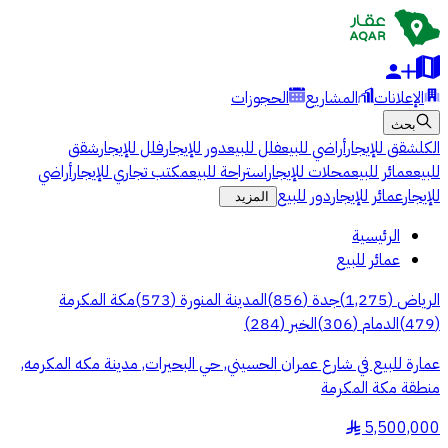
الإعلانات
المشاريع
الحجوزات
بحث
الكل
شقق للإيجار
أراضي للبيع
فلل للبيع
دور للإيجار
فلل للإيجار
شقق
للبيع
عمائر للبيع
محلات للإيجار
استراحة للبيع
مكتب تجاري للإيجار
أراضي
للإيجار
عمائر للإيجار
دور للبيع
المزيد
الرئيسية
عمائر للبيع
الرياض
(
1,275
)
جدة
(
856
)
المدينة المنورة
(
573
)
مكة المكرمة
(
479
)
الدمام
(
306
)
الخبر
(
284
)
عمارة للبيع في شارع عمران الحسيني, حي البحيرات, مدينة مكه المكرمه,
منطقة مكة المكرمة
5,500,000
§