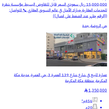
15,000,000 ريال سعودي السعر قابل للتفاوض البسيط. مؤسسة شفرة
للخدمات العقارية خيارك الأمثل في عالم التسويق العقاري 📞 للتواصل:
((الرقم يظهر عند الضغط على اتصال))
حي الروضة, جدة
عمارة للبيع في شارع شارع 139 العمرة 3, حي العمرة, مدينة مكة
المكرمة, منطقة مكة المكرمة
1,350,000
§
456م²
20م