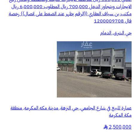
الايجارات ويتجاوز الدخل 700,000 ريال المطلوب 6,000,000 ريال
مكتب بن سياف العقاري ((الرقم يظهر عند الضغط على اتصال)) رخصة
فال 1200009708
حي الشرق, الدمام
عمارة للبيع في شارع الجامعي, حي النزهة, مدينة مكه المكرمه, منطقة
مكة المكرمة
2,500,000
§