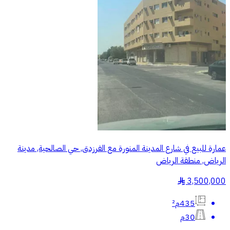
عمارة للبيع في شارع المدينة المنورة مع الفرزدق, حي الصالحية, مدينة
الرياض, منطقة الرياض
3,500,000
§
435م²
30م