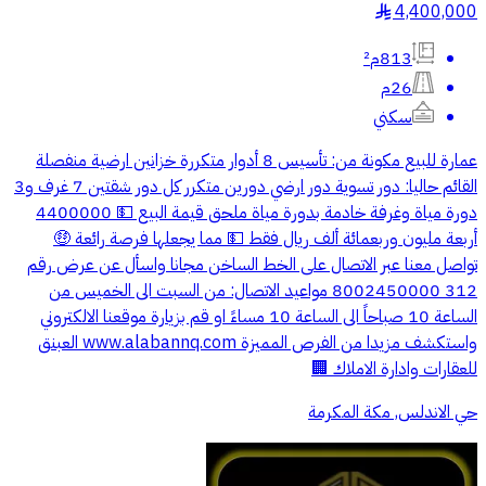
4,400,000
§
813م²
26م
سكني
عمارة للبيع مكونة من: تأسيس 8 أدوار متكررة خزانين ارضية منفصلة
القائم حاليا: دور تسوية دور ارضي دورين متكرر كل دور شقتين 7 غرف و3
دورة مياة وغرفة خادمة بدورة مياة ملحق قيمة البيع 💵 4400000
أربعة مليون وربعمائة ألف ريال فقط 💵 مما يجعلها فرصة رائعة 🤑
تواصل معنا عبر الاتصال على الخط الساخن مجانا واسأل عن عرض رقم
312 8002450000 مواعيد الاتصال: من السبت الى الخميس من
الساعة 10 صباحاً الى الساعة 10 مساءً او قم بزيارة موقعنا الالكتروني
واستكشف مزيدا من الفرص المميزة www.alabannq.com العبنق
للعقارات وادارة الاملاك 🏢
حي الاندلس, مكة المكرمة