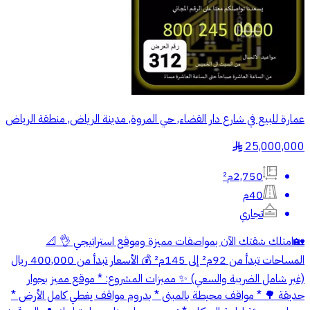
عمارة للبيع في شارع دار القضاء, حي المروة, مدينة الرياض, منطقة الرياض
25,000,000
§
2,750م²
40م
تجاري
🏡امتلك شقتك الآن بمواصفات مميزة وموقع استراتيجي 👌 📐
المساحات تبدأ من 92م² إلى 145م² 💰 الأسعار تبدأ من 400,000 ريال
(غير شامل الضريبة والسعي) ✨ مميزات المشروع: * موقع مميز بجوار
حديقة 🌳 * مواقف محيطة بالمبنى * بدروم مواقف يغطي كامل الأرض *