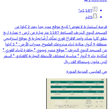
1,187م²
25م
فرصة استثمارية لا تعوض! للبيع موقع مميز جدا يبعد 2 كيلوا عن
المسجد النبوي الشريف المساحة 1187 متر عبارة عن ارض + عمارة اربع
شقق كلها بصك واحد الافراغ فوري تملّك أرضًا تجارية في موقع استراتيجي
بمنطقة 9 أدوار، مثالية لبناء مشروعك الطموح. مميزات الأرض: * 2 كيلوا
عن المسجد النبوي الشريف * موقع متميز وحيوي * جاهزة للبناء الفوري *
إمكانية بناء 9 أدوار * مناسبة لمختلف الأنشطة التجارية كالفنادق * السعر
اثنين مليون وستمائة الف ريال
حي العانبس, المدينة المنورة