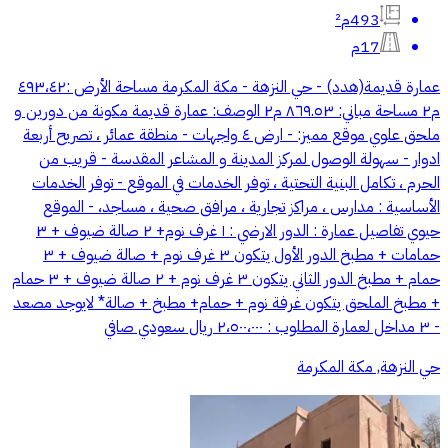
493م²
17م
عمارة قديمة(هدد) - حي النزهة - مكة المكرمة مساحة الأرض :٤٩٣،٤٢
م٢ مساحة مباني: ٨٦٩.٥٣ م٢ الوصف: عمارة قديمة مكونة من دورين و
ملحق علوي موقع مميز: - ارض ٤ واجهات - ⁠منطقة عمائر ، تصريح أربعة
ادوار - ⁠سهولة الوصول لمركز المدينة و المشاعر المقدسة - ⁠قريب من
الحرم ، تكامل البنية التحتية ، توفر الخدمات في الموقع - ⁠توفر الخدمات
الأساسية : مدارس ، مراكز تجارية ، مرافق صحية ، مساجد، - ⁠الموقع
حيوي تفاصيل عمارة : الدور الارضي : ١ غرف نوم+ ٢ صالة ضيوف + ٣
حمامات + مطبخ الدور الأول يتكون ٣ غرف نوم + صالة ضيوف + ٣
حمام + مطبخ الدور الثاني يتكون ٣ غرف نوم + ٢ صالة ضيوف + ٣ حمام
+ مطبخ الملحق يتكون غرفة نوم + حمام+ مطبخ + صالة* لايوجد مصعد
- ٣ مداخل لعمارة المطلوب : ٢،٥٠٠،٠٠٠ ريال سعودي صافي
حي النزهة, مكة المكرمة