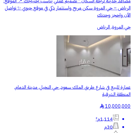
مصاعد حديثة لراحة السكان * تصميم عملي يناسب احتياجك 📍 الموقع:
الرياض – حي المروة سكن مريح واستثمار ذكي في موقع حيوي ✨ تواصل
الآن واحجز وحدتك
حي المروة, الرياض
عمارة للبيع في شارع طريق الملك سعود, حي النخيل, مدينة الدمام,
المنطقة الشرقية
10,000,000
§
1,114م²
30م