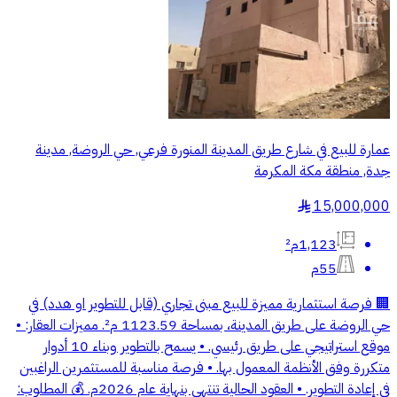
عمارة للبيع في شارع طريق المدينة المنورة فرعي, حي الروضة, مدينة
جدة, منطقة مكة المكرمة
15,000,000
§
1,123م²
55م
🏢 فرصة استثمارية مميزة للبيع مبنى تجاري (قابل للتطوير او هدد) في
حي الروضة على طريق المدينة، بمساحة 1123.59 م². مميزات العقار: •
موقع استراتيجي على طريق رئيسي. • يسمح بالتطوير وبناء 10 أدوار
متكررة وفق الأنظمة المعمول بها. • فرصة مناسبة للمستثمرين الراغبين
في إعادة التطوير. • العقود الحالية تنتهي بنهاية عام 2026م. 💰 المطلوب: