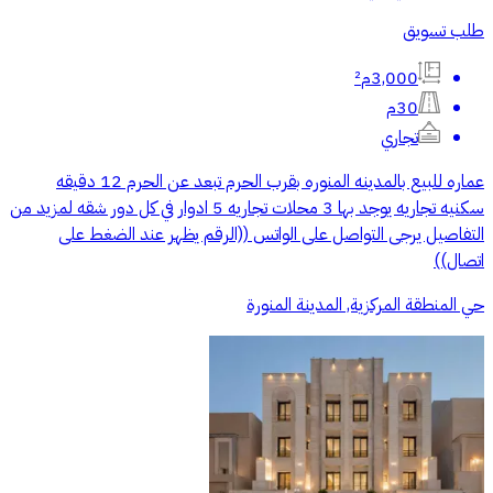
طلب تسويق
3,000م²
30م
تجاري
عماره للبيع بالمدينه المنوره بقرب الحرم تبعد عن الحرم 12 دقيقه
سكنيه تجاريه يوجد بها 3 محلات تجاريه 5 ادوار في كل دور شقه لمزيد من
التفاصيل يرجى التواصل على الواتس ((الرقم يظهر عند الضغط على
اتصال))
حي المنطقة المركزية, المدينة المنورة