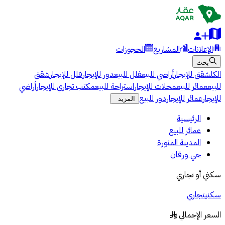
الإعلانات
المشاريع
الحجوزات
بحث
الكل
شقق للإيجار
أراضي للبيع
فلل للبيع
دور للإيجار
فلل للإيجار
شقق
للبيع
عمائر للبيع
محلات للإيجار
استراحة للبيع
مكتب تجاري للإيجار
أراضي
للإيجار
عمائر للإيجار
دور للبيع
المزيد
الرئيسية
عمائر للبيع
المدينة المنورة
حي ورقان
سكني أو تجاري
سكني
تجاري
السعر الإجمالي
§