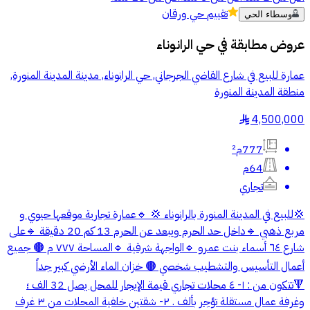
تقييم
حي ورقان
وسطاء الحي
عروض مطابقة في
حي الرانوناء
عمارة للبيع في شارع القاضي الجرجاني, حي الرانوناء, مدينة المدينة المنورة,
منطقة المدينة المنورة
4,500,000
§
777م²
64م
تجاري
💢للبيع في المدينة المنورة بالرانوناء 💢 🔹عمارة تجارية موقعها حيوي و
مربع ذهبي 🔹داخل حد الحرم ويبعد عن الحرم 13 كم 20 دقيقة 🔹على
شارع ٦٤ أسماء بنت عمرو 🔹الواجهة شرقية 🔹المساحة ٧٧٧ م 🟤 جميع
أعمال التأسيس والتشطيب شخصي 🟤 خزان الماء الأرضي كبير جداً
🔻تتكون من : ١- ٤ محلات تجاري قيمة الإيجار للمحل يصل 32 الف ؛
وغرفة عمال مستقلة تؤجر بألف . ٢- شقتين خلفية المحلات من ٣ غرف