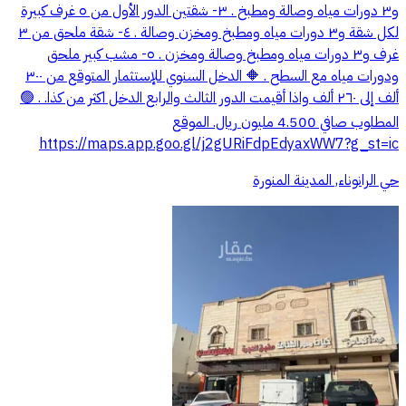
و٣ دورات مياه وصالة ومطبخ . ٣- شقتين الدور الأول من ٥ غرف كبيرة
لكل شقة و٣ دورات مياه ومطبخ ومخزن وصالة . ٤- شقة ملحق من ٣
غرف و٣ دورات مياه ومطبخ وصالة ومخزن . ٥- مشب كبير ملحق
ودورات مياه مع السطح . 🔶 الدخل السنوي للإستثمار المتوقع من ٣٠٠
ألف إلى ٢٦٠ ألف واذا أقيمت الدور الثالث والرابع الدخل اكثر من كذا. . 🟢
المطلوب صافي 4.500 مليون ريال. الموقع
https://maps.app.goo.gl/j2gURiFdpEdyaxWW7?g_st=ic
حي الرانوناء, المدينة المنورة