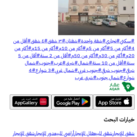
#
سكني
#
تجاري
#
شقة واحدة
#
شقتان
#
٣ شقق
#
٤ شقق
#
أقل من
4
#
أكثر من 5
#
أكثر من 5م
#
أكثر من 10م
#
أكثر من 15م
#
أكثر من
20م
#
أكثر من 30م
#
أكثر من 50م
#
أقل من 2 سنة
#
أقل من 5
سنة
#
أقل من 10 سنة
#
شمال
#
شرق
#
غرب
#
جنوب
#
شمال
شرقي
#
جنوب شرقي
#
جنوب غربي
#
شمال غربي
#
3 شوارع
#
4
شوارع
#
شمال جنوب
#
شرق غرب
خيارات البحث
شقق للإيجار
شقق للبيع
فلل للإيجار
أراضي للبيع
دور للإيجار
شقق للإيجار