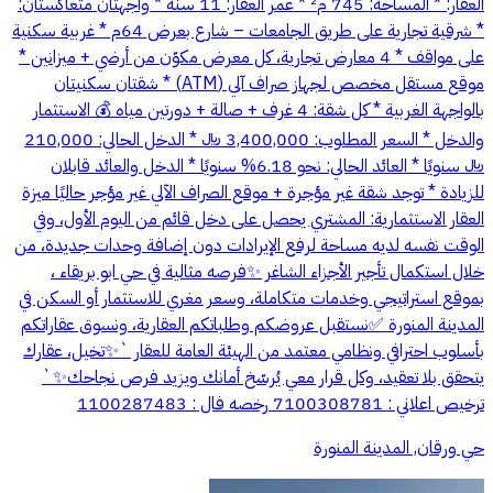
العقار: * المساحة: 745 م² * عمر العقار: 11 سنة * واجهتان متعاكستان:
* شرقية تجارية على طريق الجامعات – شارع بعرض 64م * غربية سكنية
على مواقف * 4 معارض تجارية، كل معرض مكوّن من أرضي + ميزانين *
موقع مستقل مخصص لجهاز صراف آلي (ATM) * شقتان سكنيتان
بالواجهة الغربية * كل شقة: 4 غرف + صالة + دورتين مياه 💰 الاستثمار
والدخل * السعر المطلوب: 3,400,000 ﷼ * الدخل الحالي: 210,000
﷼ سنويًا * العائد الحالي: نحو 6.18% سنويًا * الدخل والعائد قابلان
للزيادة * توجد شقة غير مؤجرة + موقع الصراف الآلي غير مؤجر حاليًا ميزة
العقار الاستثمارية: المشتري يحصل على دخل قائم من اليوم الأول، وفي
الوقت نفسه لديه مساحة لرفع الإيرادات دون إضافة وحدات جديدة، من
خلال استكمال تأجير الأجزاء الشاغر ✨فرصه مثالية في حي ابو بريقاء ،
بموقع استراتيجي وخدمات متكاملة، وسعر مغري للاستثمار أو السكن في
المدينة المنورة ✅نستقبل عروضكم وطلباتكم العقارية، ونسوق عقاراتكم
بأسلوب احترافي ونظامي معتمد من الهيئة العامة للعقار `✨تخيل، عقارك
يتحقق بلا تعقيد، وكل قرار معي يُرسّخ أمانك ويزيد فرص نجاحك✨`
ترخيص اعلاني : 7100308781 رخصه فال : 1100287483
حي ورقان, المدينة المنورة