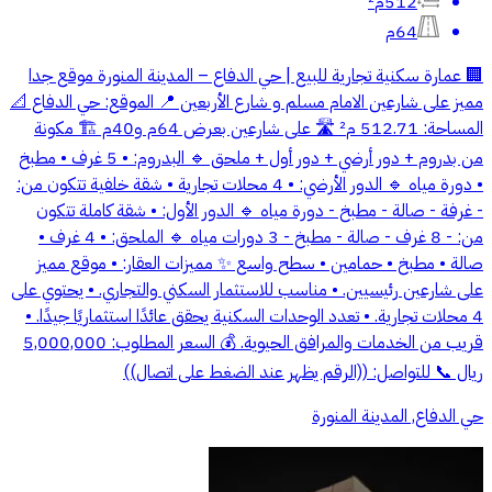
512م²
64م
🏢 عمارة سكنية تجارية للبيع | حي الدفاع – المدينة المنورة موقع جدا
مميز على شارعين الامام مسلم و شارع الأربعين 📍 الموقع: حي الدفاع 📐
المساحة: 512.71 م² 🛣️ على شارعين بعرض 64م و40م 🏗️ مكونة
من بدروم + دور أرضي + دور أول + ملحق 🔹 البدروم: • 5 غرف • مطبخ
• دورة مياه 🔹 الدور الأرضي: • 4 محلات تجارية • شقة خلفية تتكون من:
- غرفة - صالة - مطبخ - دورة مياه 🔹 الدور الأول: • شقة كاملة تتكون
من: - 8 غرف - صالة - مطبخ - 3 دورات مياه 🔹 الملحق: • 4 غرف •
صالة • مطبخ • حمامين • سطح واسع ✨ مميزات العقار: • موقع مميز
على شارعين رئيسيين. • مناسب للاستثمار السكني والتجاري. • يحتوي على
4 محلات تجارية. • تعدد الوحدات السكنية يحقق عائدًا استثماريًا جيدًا. •
قريب من الخدمات والمرافق الحيوية. 💰 السعر المطلوب: 5,000,000
ريال 📞 للتواصل: ((الرقم يظهر عند الضغط على اتصال))
حي الدفاع, المدينة المنورة