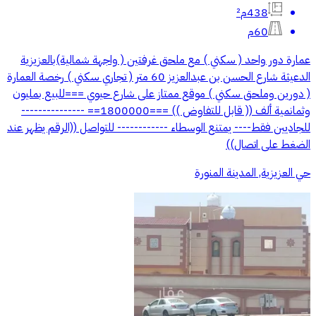
438م²
60م
عمارة دور واحد ( سكني ) مع ملحق غرفتين ( واجهة شمالية)بالعزيزية
الدعيثة شارع الحسن بن عبدالعزيز 60 متر ( تجاري سكني ) رخصة العمارة
( دورين وملحق سكني ) موقع ممتاز على شارع حيوي ===للبيع بمليون
وثمانمية ألف (( قابل للتفاوض )) ===1800000== ---------------
للجاديين فقط---- يمتنع الوسطاء ------------ للتواصل ((الرقم يظهر عند
الضغط على اتصال))
حي العزيزية, المدينة المنورة