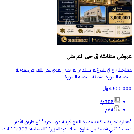
عروض مطابقة في
حي العريض
عمارة للبيع في شارع عبدالله بن عبيد بن عدي, حي العريض, مدينة
المدينة المنورة, منطقة المدينة المنورة
4,500,000
§
308م²
64م
*عمارة تجارية سكنية مميزة للبيع قريبة من الحرم* *ع طريق الأمير
محمد* *ثاني قطعة من شارع الملك عبدالعزيز* *المساحه: 308م* *ثلاث