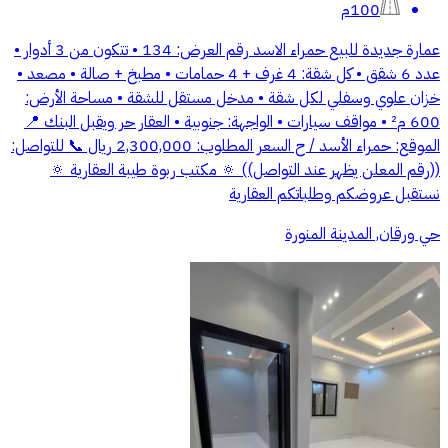
100م
عمارة جديدة للبيع حمراء الاسد رقم العرض: 134 • تتكون من 3 أدوار •
عدد 6 شقق • كل شقة: 4 غرف + 4 حمامات • مطبخ + صالة • مصعد •
خزان علوي وسفلي لكل شقة • مدخل مستقل للشقة • مساحة الأرض:
600 م² • مواقف سيارات • الواجهة: جنوبية • العقار حر ويقبل البنك 📍
الموقع: حمراء الأسد / ح السعر المطلوب: 2,300,000 ريال 📞 للتواصل:
((رقم المعلن يظهر عند التواصل)) 🔅 مكتب ربوة طيبة العقارية 🔅
نستقبل عروضكم وطلباتكم العقارية
حي ورقان, المدينة المنورة