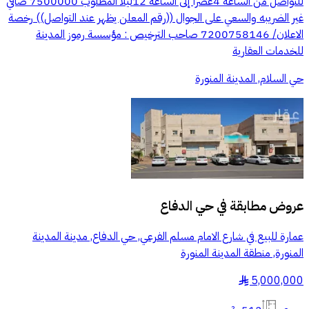
للتواصل من الساعة 4عصرا إلى الساعة 12ليلا المطلوب 7500000 صافي
غير الضريبه والسعي على الجوال ((رقم المعلن يظهر عند التواصل)) رخصة
الاعلان/ 7200758146 صاحب الترخيص : مؤسسة رموز المدينة
للخدمات العقارية
حي السلام, المدينة المنورة
عروض مطابقة في
حي الدفاع
عمارة للبيع في شارع الامام مسلم الفرعي, حي الدفاع, مدينة المدينة
المنورة, منطقة المدينة المنورة
5,000,000
§