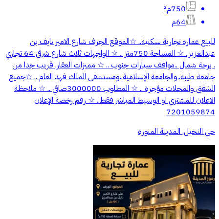
750م²
64م
للبيع عماره تجارية سكنية.. ☆الموقع الجرف شارع الامير نايف بن
عبدالعزيز.. ☆ المساحة 750متر .. ☆ الواجهات ثلاث شارع شرقي 64 تجاري
. برحة شمال ..مواقف سيارات جنوب .. ☆ مميزات العقار. قريب جدا من
جامعة طيبة..والجامعة الإسلامية..ومستشفى الملك فهد العام .. ☆جميع
الشقق والمحلات مؤجرة .. ☆ المطلوب 3000000صافي .. ☆ ملاحظة
الاعلان للمشتري او الوسيط المباشر فقط.. ☆ رقم رخصة الإعلان
7201059874
حي النخيل, المدينة المنورة