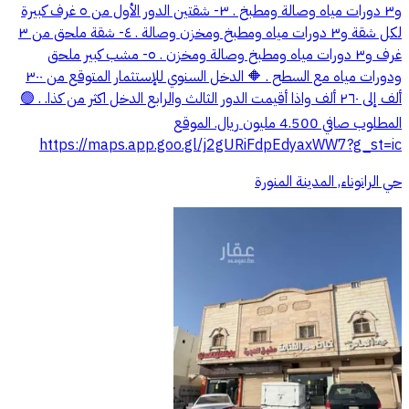
و٣ دورات مياه وصالة ومطبخ . ٣- شقتين الدور الأول من ٥ غرف كبيرة
لكل شقة و٣ دورات مياه ومطبخ ومخزن وصالة . ٤- شقة ملحق من ٣
غرف و٣ دورات مياه ومطبخ وصالة ومخزن . ٥- مشب كبير ملحق
ودورات مياه مع السطح . 🔶 الدخل السنوي للإستثمار المتوقع من ٣٠٠
ألف إلى ٢٦٠ ألف واذا أقيمت الدور الثالث والرابع الدخل اكثر من كذا. . 🟢
المطلوب صافي 4.500 مليون ريال. الموقع
https://maps.app.goo.gl/j2gURiFdpEdyaxWW7?g_st=ic
حي الرانوناء, المدينة المنورة