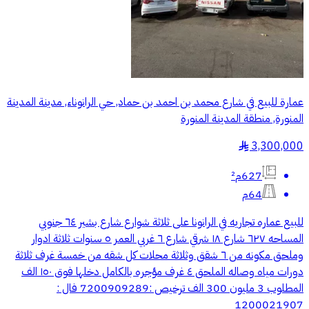
عمارة للبيع في شارع محمد بن احمد بن حماد, حي الرانوناء, مدينة المدينة
المنورة, منطقة المدينة المنورة
3,300,000
§
627م²
64م
للبيع عماره تجاريه في الرانونا على ثلاثة شوارع شارع بشير ٦٤ جنوبي
المساحه ٦٢٧ شارع ١٨ شرقي شارع ٦ غربي العمر ٥ سنوات ثلاثة ادوار
وملحق مكونه من ٦ شقق وثلاثة محلات كل شقه من خمسة غرف ثلاثة
دورات مياه وصاله الملحق ٤ غرف مؤجره بالكامل دخلها فوق ١٥٠ الف
المطلوب 3 مليون 300 الف ترخيص :7200909289 فال :
1200021907