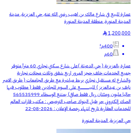
عمارة للبيع في شارع مالك بن اهيب رضى الله عنه, حي العزيزية, مدينة
المدينة المنورة, منطقة المدينة المنورة
1,200,000
§
400م²
60م
عمارة بالعزيزية ( حي الدعيثة )على شارع سكني تجاري 60 مترآ متوفر
جميع الخدمات خلف حجز المرور اربع شقق وثلاث محلات تجارية
والشارع له مستقبل تجاري يربط مباشرة مع طريق الجامعات ( طريق الامير
نايف بن عبدالعزيز ) للبيـــــــــــــــع على السوم للجادين فقط ( مطلوب فيها
حاليا مليون ومئتان ريال فقط صافي) يمتنع الوسطاء 565535999
الصك إلكتروني حر يقبل البنوك صاحب الترخيص : مكتب قارات العالم
للخدمات العقارية تاريخ انتهاء رخصة الإعلان : 2026-08-22
حي العزيزية, المدينة المنورة