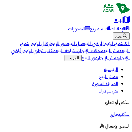
الإعلانات
المشاريع
الحجوزات
بحث
الكل
شقق للإيجار
أراضي للبيع
فلل للبيع
دور للإيجار
فلل للإيجار
شقق
للبيع
عمائر للبيع
محلات للإيجار
استراحة للبيع
مكتب تجاري للإيجار
أراضي
للإيجار
عمائر للإيجار
دور للبيع
المزيد
الرئيسية
عمائر للبيع
المدينة المنورة
حي الهدراء
سكني أو تجاري
سكني
تجاري
السعر الإجمالي
§