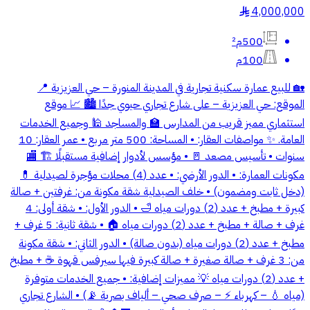
4,000,000
§
500م²
100م
🏡 للبيع عمارة سكنية تجارية في المدينة المنورة – حي العزيزية 📍
الموقع: حي العزيزية – على شارع تجاري حيوي جدًا 🏙️ 📈 موقع
استثماري مميز قريب من المدارس 🏫 والمساجد 🕌 وجميع الخدمات
العامة. ✨ مواصفات العقار: • المساحة: 500 متر مربع • عمر العقار: 10
سنوات • تأسيس مصعد 🚪 • مؤسس لأدوار إضافية مستقبلًا 🏗️ 🏬
مكونات العمارة: • الدور الأرضي: • عدد (4) محلات مؤجرة لصيدلية 💊
(دخل ثابت ومضمون) • خلف الصيدلية شقة مكونة من: غرفتين + صالة
كبيرة + مطبخ + عدد (2) دورات مياه 🛁 • الدور الأول: • شقة أولى: 4
غرف + صالة + مطبخ + عدد (2) دورات مياه 🏠 • شقة ثانية: 5 غرف +
مطبخ + عدد (2) دورات مياه (بدون صالة) • الدور الثاني: • شقة مكونة
من: 3 غرف + صالة صغيرة + صالة كبيرة فيها سيرفس قهوة ☕ + مطبخ
+ عدد (2) دورات مياه 💡 مميزات إضافية: • جميع الخدمات متوفرة
(مياه 💧 – كهرباء ⚡ – صرف صحي – ألياف بصرية 📡) • الشارع تجاري