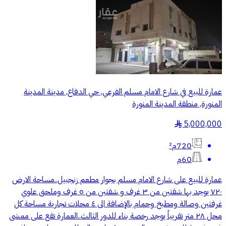
عمارة للبيع في شارع الامام مسلم الفرعي, حي الدفاع, مدينة المدينة
المنورة, منطقة المدينة المنورة
5,000,000
§
720م²
60م
عمارة للبيع على شارع الامام مسلم بجوار مطعم زنجبيل..مساحة الارض
٧٢٠ يوجد بها شقتين من ٣ غرف و شقتين من ٥ غرف وملحق علوي
غرفتين وصالة ومطبخ وحمام بالإضافة الى ٤ محلات تجارية مساحة كل
محل ٢٨ متر تقريباً يوجد رخصة بناء للدور الثالث..العمارة تقع على ممشى