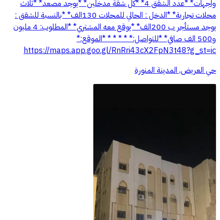
واجهات* *عدد الشقق 4* *كل شقة مدخلين* *يوجد مصعد* *ثلاث
محلات تجارية* *الدخل : الحالي للمحلات 130الف* *بالنسبة للشقق :
يوجد مستأجر ب 200الف* *يوقع معه المشتري* *المطلوب: 4 مليون
و500 الف صافي* *للتواصل:* * * * * *الموقع:*
https://maps.app.goo.gl/RnRri43cX2FpN3t48?g_st=ic
حي العريض, المدينة المنورة