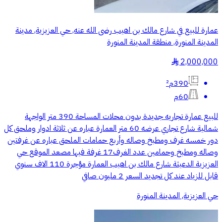
عمارة للبيع في شارع مالك بن اهيب رضى الله عنه, حي العزيزية, مدينة
المدينة المنورة, منطقة المدينة المنورة
2,000,000
§
390م²
60م
للبيع عمارة تجاريه جديدة بدون محلات المساحة 390 متر الواجهة
شمالية شارع تجاري عرضه 60 متر العمارة عباره عن ثلاثة ادوار وملحق كل
دور خمسه غرف ومطبخ وصاله وأربع حمامات الملحق عباره عن غرفتين
وصاله ومطبخ وحمامين عدد الغرف17 غرفة فيها مصعد الموقع حي
العزيزية الدعيثة شارع مالك بن اهيب العمارة مؤجرة 110 الاف سنوي
قابل للزياد عند كل تجديد السعر 2 مليون صافي
حي العزيزية, المدينة المنورة