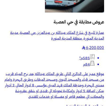
عروض مطابقة في
حي العصبة
عمارة للبيع في شارع الملك عبدالله بن عبدالعزيز, حي العصبة, مدينة
المدينة المنورة, منطقة المدينة المنورة
6,200,000
§
585م²
84م
موقع مميز على الدائري الثاني طريق الملك عبدالله بعد برج المياه قريب
من مسجد قباء والمسجد النبوي ومسجد الميقات وطريق الهجرة وامام
ممشى الهجرة وحديقة الملك فهد المبنى مؤسس 8 ادوار الحالي 3 ادوار
يمكن اضافة 5 ادوار وإمكانية تحويله الي فندق او شقق مفروشة
والمحلات الي مطعم فاخر او مغسلة او خدمات للفندق
حي العصبة, المدينة المنورة