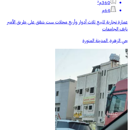
360م²
64م
عمارة تجارية للبيع ثلاث أدوار وأربع محلات ست شقق على طريق الأمير
نايف الجامعات
حي الزهرة, المدينة المنورة