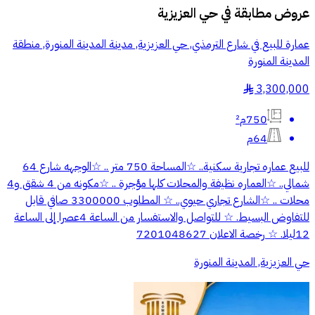
عروض مطابقة في
حي العزيزية
عمارة للبيع في شارع الترمذي, حي العزيزية, مدينة المدينة المنورة, منطقة
المدينة المنورة
3,300,000
§
750م²
64م
للبيع عماره تجارية سكنية.. ☆المساحة 750 متر .. ☆الوجهه شارع 64
شمالي.. ☆العماره نظيفة والمحلات كلها مؤجرة .. ☆مكونه من 4 شقق و4
محلات .. ☆الشارع تجاري حيوي.. ☆ المطلوب 3300000 صافي قابل
للتفاوض البسيط. ☆ للتواصل والاستفسار من الساعة 4عصرا إلى الساعة
12ليلا. ☆ رخصة الاعلان 7201048627
حي العزيزية, المدينة المنورة