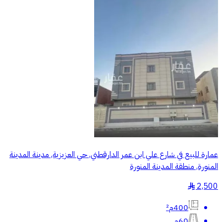
عمارة للبيع في شارع علي ابن عمر الدارقطني, حي العزيزية, مدينة المدينة
المنورة, منطقة المدينة المنورة
2,500
§
400م²
60م