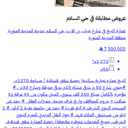
عروض مطابقة في
حي السلام
عمارة للبيع في شارع خباب بن الارت, حي السلام, مدينة المدينة المنورة,
منطقة المدينة المنورة
7,500,000
§
1,372م²
50م
للبيع عماره تجارية سكنية( رخصة شقق فندقية ) مساحة 1370م..
#جنوبي شارع 50 م شرقي مشاة 10م شرقي حديقة وشارع 30م .. #
مؤجرة بالكامل بمبلغ 350 الف سنوي.. المبنى مكون من 45 غرفه و5
صالات + بدروم للمواقف واربع غرف خدمه.. مميزات العقار.. # يبعد عن
المسجد النبوي الشريف 4 كيلو تقريبا # يبعد عن جامعة طيبة 2 كيلو.. # 2
كيلو من مستشفى الملك فهد. # جوار النقل الترددي للحرم النبوي
الشريف.. جميع الخدمات متوفره ملاحظة/ رخصة العمارة شقق فندقية..