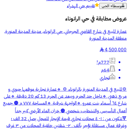
تقييم
حي الهدراء
وسطاء الحي
عروض مطابقة في
حي الرانوناء
عمارة للبيع في شارع القاضي الجرجاني, حي الرانوناء, مدينة المدينة المنورة,
منطقة المدينة المنورة
4,500,000
§
777م²
64م
تجاري
💢للبيع في المدينة المنورة بالرانوناء 💢 🔹عمارة تجارية موقعها حيوي و
مربع ذهبي 🔹داخل حد الحرم ويبعد عن الحرم 13 كم 20 دقيقة 🔹على
شارع ٦٤ أسماء بنت عمرو 🔹الواجهة شرقية 🔹المساحة ٧٧٧ م 🟤 جميع
أعمال التأسيس والتشطيب شخصي 🟤 خزان الماء الأرضي كبير جداً
🔻تتكون من : ١- ٤ محلات تجاري قيمة الإيجار للمحل يصل 32 الف ؛
وغرفة عمال مستقلة تؤجر بألف . ٢- شقتين خلفية المحلات من ٣ غرف