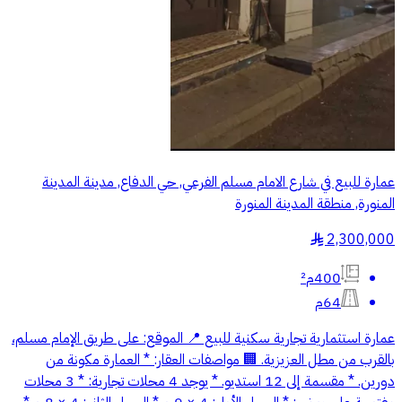
عمارة للبيع في شارع الامام مسلم الفرعي, حي الدفاع, مدينة المدينة
المنورة, منطقة المدينة المنورة
2,300,000
§
400م²
64م
عمارة استثمارية تجارية سكنية للبيع 📍 الموقع: على طريق الإمام مسلم،
بالقرب من مطل العزيزية. 🏢 مواصفات العقار: * العمارة مكونة من
دورين. * مقسمة إلى 12 استديو. * يوجد 4 محلات تجارية: * 3 محلات