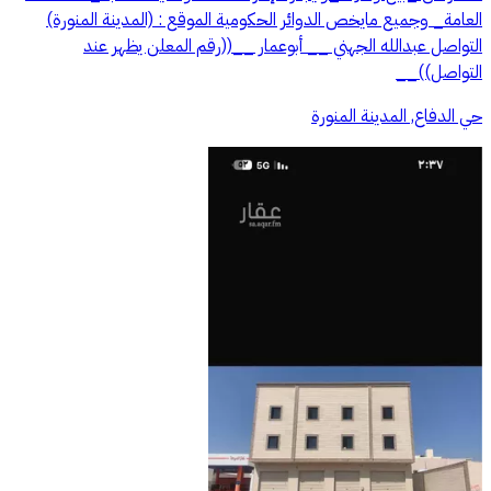
العامة_ وجميع مايخص الدوائر الحكومية الموقع : (المدينة المنورة)
التواصل عبدالله الجهني __ أبوعمار __((رقم المعلن يظهر عند
التواصل))__
حي الدفاع, المدينة المنورة