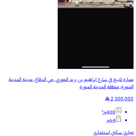
عمارة للبيع في شارع ابراهيم بن يزيد الخوزي, حي الدفاع, مدينة المدينة
المنورة, منطقة المدينة المنورة
2,300,000
§
400م²
64م
تجاري سكني استثماري