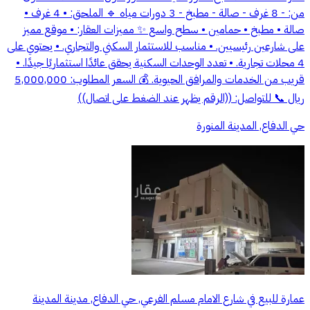
من: - 8 غرف - صالة - مطبخ - 3 دورات مياه 🔹 الملحق: • 4 غرف •
صالة • مطبخ • حمامين • سطح واسع ✨ مميزات العقار: • موقع مميز
على شارعين رئيسيين. • مناسب للاستثمار السكني والتجاري. • يحتوي على
4 محلات تجارية. • تعدد الوحدات السكنية يحقق عائدًا استثماريًا جيدًا. •
قريب من الخدمات والمرافق الحيوية. 💰 السعر المطلوب: 5,000,000
ريال 📞 للتواصل: ((الرقم يظهر عند الضغط على اتصال))
حي الدفاع, المدينة المنورة
عمارة للبيع في شارع الامام مسلم الفرعي, حي الدفاع, مدينة المدينة