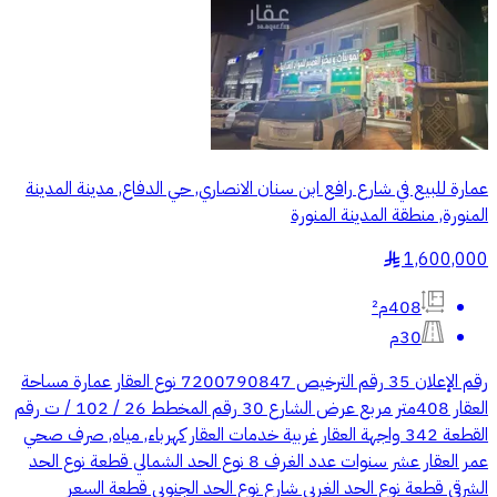
عمارة للبيع في شارع رافع ابن سنان الانصاري, حي الدفاع, مدينة المدينة
المنورة, منطقة المدينة المنورة
1,600,000
§
408م²
30م
رقم الإعلان 35 رقم الترخيص 7200790847 نوع العقار عمارة مساحة
العقار 408متر مربع عرض الشارع 30 رقم المخطط 26 / 102 / ت رقم
القطعة 342 واجهة العقار غربية خدمات العقار كهرباء, مياه, صرف صحي
عمر العقار عشر سنوات عدد الغرف 8 نوع الحد الشمالي قطعة نوع الحد
الشرقي قطعة نوع الحد الغربي شارع نوع الحد الجنوبي قطعة السعر