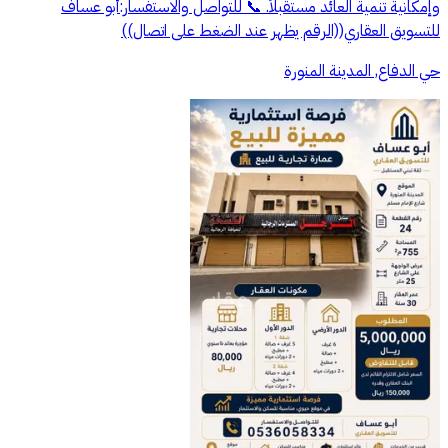
وإمكانية تنمية العائد مستقبلاً. 📞 للتواصل والاستفسار: أبو عساف
للتسويق العقاري ((الرقم يظهر عند الضغط على اتصال))
حي الدفاع, المدينة المنورة