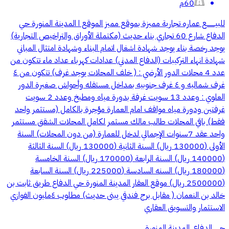
60م
للبيــــــــع عماره تجارية مميزة بموقع مميز الموقع ا المدينة المنورة حي
الدفاع شارع 60 تجاري بناء حديث (مكتملة الأوراق والتراخيص التجارية)
يوجد رخصة بناء يوجد شهادة اشغال اتمام البناء وشهادة امتثال المباني
شهادة انهاء التركيبات (الدفاع المدني) عدادات كهرباء عداد ماء تتكون من
عدد 4 محلات الدور الأرضي : ( خلف المحلات يوجد غرف) تتكون من ٤
غرف شماليه و ٤ غرف جنوبيه بمداخل مستقله وأحواش صغيرة الدور
العلوي : وعدد 13 سويت غرفة بدورة مياه ومطبخ وعدد 2 سويت
غرفتين ودورة مياه مواقف امام العمارة مؤجرة بالكامل (مستثمر واحد
فقط) باقي المحلات طالب مالك مسثمر لكامل المحلات الشقق مستثمر
واحد عقد 7سنوات الإجمالي لدخل للعمارة (من دون المحلات) السنة
الأولى (130000 ريال) السنة الثانية (130000 ريال) السنة الثالثة
(140000 ريال) السنة الرابعة (170000 ريال) السنة الخامسة
(180000 ريال) السنه السادسة (225000 ريال) السنة السابعة
(2500000 ريال) موقع العقار المدينة المنورة حي الدفاع طريق ثابت بن
خالد بن النعمان ( مقابل برج فندقي يبنى حديث) مطلوب ٤مليون الفوازي
الاستثمار والتسويق العقاري
حي الدفاع, المدينة المنورة