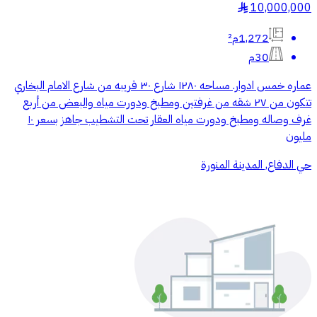
10,000,000
§
1,272م²
30م
عماره خمس ادوار. مساحه ١٢٨٠ شارع ٣٠ قريبه من شارع الامام البخاري
تتكون من ٢٧ شقه من غرفتين ومطبخ ودورت مياه والبعض من أربع
غرف وصاله ومطبخ ودورت مياه العقار تحت التشطيب جاهز بسعر ١٠
مليون
حي الدفاع, المدينة المنورة