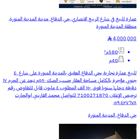
عمارة للبيع في شارع الربيع الانصاري, حي الدفاع, مدينة المدينة المنورة,
منطقة المدينة المنورة
4,000,000
§
580م²
40م
للبيع عمارة تجارية بحي الدفاع العقيق بالمدينة المنورة على شارع ٤٠
جنوبي مؤجرة بالكامل مساحة العقار حسب الصك ٥٨٠م تبعد عن الحرم ١٧
دقيقة دخلها سنويا فوق ١٥٠ الف المطلوب ٤ مليون قابل للتفاوض رقم
ترخيص الإعلان 7100271870 للتواصل محمد الفارسي ابوالحارث
٠٥٩٠٤٢٧٦٧٨
حي الدفاع, المدينة المنورة