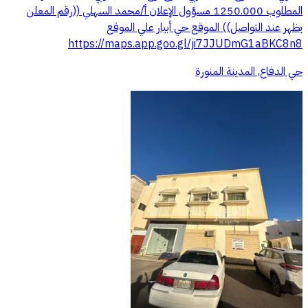
المطلوب 1250.000 مسؤول الإعلان أ/محمد السهلي ((رقم المعلن
يظهر عند التواصل)) الموقع حي أبيار علي الموقع
https://maps.app.goo.gl/ji7JJUDmG1aBKC8n8
حي الدفاع, المدينة المنورة