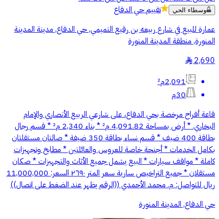
تقييم
حي الدفاع
وسطاء الحي
عمارة للبيع في شارع ربيعه بن رقيع التميمي, حي الدفاع, مدينة المدينة
المنورة, منطقة المدينة المنورة
2,690
§
2,091م²
30م
قاعة أفراح مرخصة بحي الدفاع، على شارعي الربيع الأنصاري والإمام
البخاري. * أرض بمساحة 4,091.82 م² * بناء 2,340 م² * قسم رجال
بطاقة 400 ضيف * قسم نساء بطاقة 350 ضيفة * صالتان مستقلتان
بكامل الخدمات * أجنحة خاصة للعروس والعائلتين * مطابخ وتجهيزات
كاملة * مواقف سيارات * البيع يشمل جميع الأثاث والتجهيزات * صكان
مستقلان * جميع التراخيص سارية سعر المتر ٢٦٩٠ السعر: 11,000,000
ريال للتواصل: م. محمد الأحمدي ((الرقم يظهر عند الضغط على اتصال))
حي الدفاع, المدينة المنورة