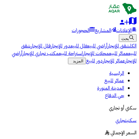
الإعلانات
المشاريع
الحجوزات
بحث
الكل
شقق للإيجار
أراضي للبيع
فلل للبيع
دور للإيجار
فلل للإيجار
شقق
للبيع
عمائر للبيع
محلات للإيجار
استراحة للبيع
مكتب تجاري للإيجار
أراضي
للإيجار
عمائر للإيجار
دور للبيع
المزيد
الرئيسية
عمائر للبيع
المدينة المنورة
حي الدفاع
سكني أو تجاري
سكني
تجاري
السعر الإجمالي
§