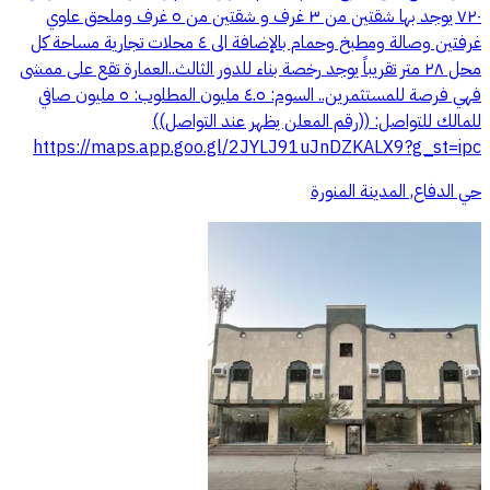
٧٢٠ يوجد بها شقتين من ٣ غرف و شقتين من ٥ غرف وملحق علوي
غرفتين وصالة ومطبخ وحمام بالإضافة الى ٤ محلات تجارية مساحة كل
محل ٢٨ متر تقريباً يوجد رخصة بناء للدور الثالث..العمارة تقع على ممشى
فهي فرصة للمستثمرين.. السوم: ٤.٥ مليون المطلوب: ٥ مليون صافي
للمالك للتواصل: ((رقم المعلن يظهر عند التواصل))
https://maps.app.goo.gl/2JYLJ91uJnDZKALX9?g_st=ipc
حي الدفاع, المدينة المنورة