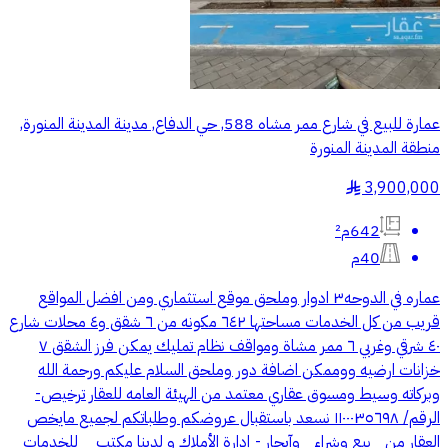
عمارة للبيع في شارع ممر مشاه 588, حي الدفاع, مدينة المدينة المنورة,
منطقة المدينة المنورة
3,900,000
§
642م²
40م
عماره في الدوحه٣ ادوار وملحق موقع استثماري ومن افضل المواقع
قريب من كل الخدمات مساحتها ٦٤٢ مكونه من ٦ شقق و٤ محلات شارع
٤٠ شرقي وغربي ٦ ممر مشاة ومواقف نظام تمليك يمكن فرز الشقق ٧
خزانات ارضيه ووممكن اضافة دور وملحق السلام عليكم ورحمة الله
وبركاته وسيط ومسوق عقاري معتمد من الهيئة العامه للعقار ترخيص-
الرقم/ ١١٠٠٠٣٥٦٩٨ نسعد باستقبال عروضكم وطلباتكم لجميع مايخص
العقار من _بيع وشراء _وآيجار - إدارة الأملاك و لدينا مكتب _ للخدمات