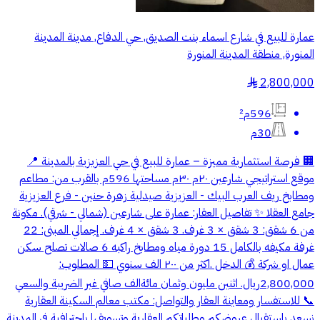
عمارة للبيع في شارع اسماء بنت الصديق, حي الدفاع, مدينة المدينة
المنورة, منطقة المدينة المنورة
2,800,000
§
596م²
30م
🏢 فرصة استثمارية مميزة – عمارة للبيع في حي العزيزية بالمدينة 📍
موقع استراتيجي شارعين ٢٠م ٣٠م مساحتها 596م بالقرب من: مطاعم
ومطابخ ريف العرب البيك - العزيزية صيدلية زهرة حنين - فرع العزيزية
جامع العقلا ✨ تفاصيل العقار: عمارة على شارعين (شمالي - شرقي). مكونة
من 6 شقق: 3 شقق × 3 غرف. 3 شقق × 4 غرف. إجمالي المبنى: 22
غرفة مكيفه بالكامل 15 دورة مياه ومطابخ راكبه 6 صالات تصلح سكن
عمال او شركة 💰 الدخل .اكثر من ٢٠٠ الف سنوي 💵 المطلوب:
2,800,000ريال. اثنين مليون وثمان مائةالف صافي غير الضريبة والسعي
📞 للاستفسار ومعاينة العقار والتواصل: مكتب معالم السكينة العقارية
نسعد باستقبال عروضكم وطلباتكم العقارية وتسويقها باحترافية في المدينة