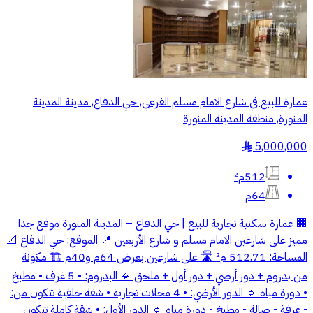
عمارة للبيع في شارع الامام مسلم الفرعي, حي الدفاع, مدينة المدينة
المنورة, منطقة المدينة المنورة
5,000,000
§
512م²
64م
🏢 عمارة سكنية تجارية للبيع | حي الدفاع – المدينة المنورة موقع جدا
مميز على شارعين الامام مسلم و شارع الأربعين 📍 الموقع: حي الدفاع 📐
المساحة: 512.71 م² 🛣️ على شارعين بعرض 64م و40م 🏗️ مكونة
من بدروم + دور أرضي + دور أول + ملحق 🔹 البدروم: • 5 غرف • مطبخ
• دورة مياه 🔹 الدور الأرضي: • 4 محلات تجارية • شقة خلفية تتكون من:
- غرفة - صالة - مطبخ - دورة مياه 🔹 الدور الأول: • شقة كاملة تتكون