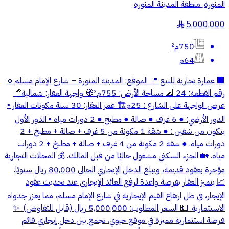
المنورة, منطقة المدينة المنورة
5,000,000
§
750م²
64م
🏢 عمارة تجارية للبيع 📍 الموقع: المدينة المنورة – شارع الإمام مسلم 🔹
رقم القطعة: 24 📐 مساحة الأرض: 755م² 🧭 واجهة العقار: شمالية 📏
عرض الواجهة على الشارع : 25م 🏗️ عمر العقار: 30 سنة مكونات العقار ▪️
الدور الأرضي: ● 6 غرف ● صالة ● مطبخ ● 2 دورات مياه ▪️ الدور الأول
يتكون من شقين : ● شقة 1 مكونة من 5 غرف + صالة + مطبخ + 2
دورات مياه. ● شقة 2 مكونة من 4 غرف + صالة + مطبخ + 2 دورات
مياه. 🏡 الجزء السكني مشغول حاليًا من قبل المالك. 💰 المحلات التجارية
مؤجرة بعقود قديمة، ويبلغ الدخل الإيجاري الحالي 80,000 ريال سنويًا.
📈 يتميز العقار بفرصة واعدة لرفع العائد الإيجاري عند تحديث عقود
الإيجار، في ظل ارتفاع القيم الإيجارية في شارع الإمام مسلم، مما يعزز جدواه
الاستثمارية. 💵 السعر المطلوب: 5,000,000 ريال (قابل للتفاوض). ✨
فرصة استثمارية مميزة في موقع حيوي، تجمع بين دخل إيجاري قائم