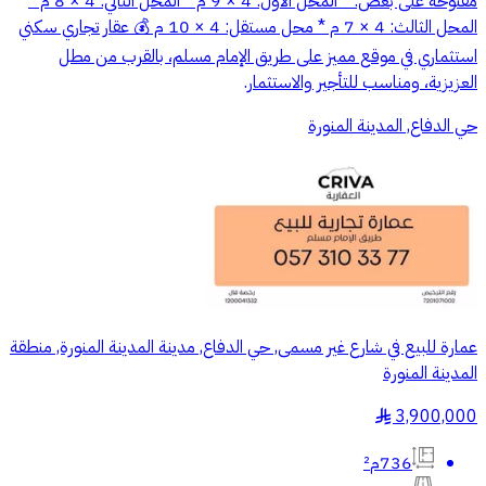
مفتوحة على بعض: * المحل الأول: 4 × 9 م * المحل الثاني: 4 × 8 م *
المحل الثالث: 4 × 7 م * محل مستقل: 4 × 10 م 💰 عقار تجاري سكني
استثماري في موقع مميز على طريق الإمام مسلم، بالقرب من مطل
العزيزية، ومناسب للتأجير والاستثمار.
حي الدفاع, المدينة المنورة
عمارة للبيع في شارع غير مسمى, حي الدفاع, مدينة المدينة المنورة, منطقة
المدينة المنورة
3,900,000
§
736م²