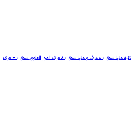
فرصة ذهبية عمارة سكنية في مكة المكرمة حي الخضراء مساحة الارض ٦٩٠ متر العمارة مكونة من أربعة ادوار + بدروم مسطحات البناء ٢١٥٢ ٨ شقق سكنية منها شقق بـ ٥ غرف و منها شقق بـ ٤ غرف الدور العلوي شقق بـ ٣ غرف