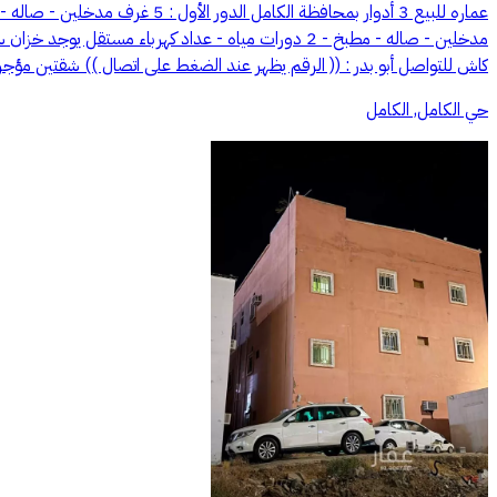
كاش للتواصل أبو بدر : (( الرقم يظهر عند الضغط على اتصال )) شقتين مؤجره كل شقه ب 16 الف شقه متوفره غير مستأجره
حي الكامل, الكامل