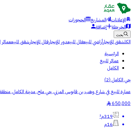
الإعلانات
المشاريع
الحجوزات
الخريطة
إضافة
بحث
الكل
شقق للإيجار
أراضي للبيع
فلل للبيع
دور للإيجار
فلل للإيجار
شقق للبيع
عمائر ل
الرئيسية
عمائر للبيع
الكامل
حي الكامل
(
2
)
عمارة للبيع في شارع وهب بن قابوس المزني, حي ملح, مدينة الكامل, منطقة
650,000
§
319م²
16م