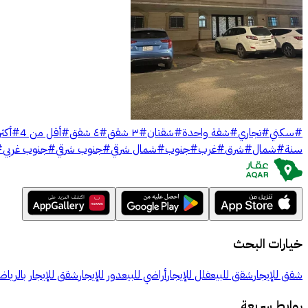
#
سكني
#
تجاري
#
شقة واحدة
#
شقتان
#
٣ شقق
#
٤ شقق
#
أقل من 4
#
أكثر
سنة
#
شمال
#
شرق
#
غرب
#
جنوب
#
شمال شرقي
#
جنوب شرقي
#
جنوب غربي
#
خيارات البحث
شقق للإيجار
شقق للبيع
فلل للإيجار
أراضي للبيع
دور للإيجار
شقق للإيجار بالرياض
روابط سريعة