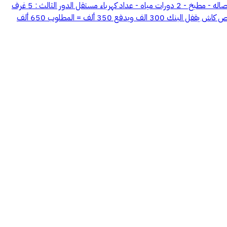
عماره للبيع 3 أدوار بمحافظة الكامل الدور الأول : 5 غرف مدخلين - صاله - مطبخ - 2 دورات مياه - عداد كهرباء مستقل الدور الثاني : 5 غرف مدخلين - صاله - مطبخ - 2 دورات مياه - عداد كهرباء مستقل الدور الثالث : 5 غرف
مدخلين - صاله - مطبخ - 2 دورات مياه - عداد كهرباء مستقل يوجد خزان سفلي كبير وخزان علوي عليها بنك عقاري متبقي حوالي 300 ألف مطلوب شخص كاش يقفل البنك 300 الف ويدفع 350 ألف = المطلوب 650 ألف