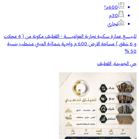
600م²
30م
تجاري
للبيــــــــع عمارة سكنية تجارية العواميـــــــــة - القطيف مكونة من ( 4 محلات
و 6 شقق ) مساحة الارض 600 م واجهة شمالية المبني مشطب بنسبة
50 %
حي الجميمة, القطيف