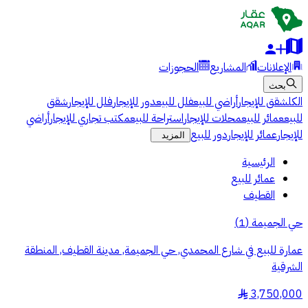
الإعلانات
المشاريع
الحجوزات
بحث
الكل
شقق للإيجار
أراضي للبيع
فلل للبيع
دور للإيجار
فلل للإيجار
شقق
للبيع
عمائر للبيع
محلات للإيجار
استراحة للبيع
مكتب تجاري للإيجار
أراضي
للإيجار
عمائر للإيجار
دور للبيع
المزيد
الرئيسية
عمائر للبيع
القطيف
حي الجميمة
(
1
)
عمارة للبيع في شارع المحمدي, حي الجميمة, مدينة القطيف, المنطقة
الشرقية
3,750,000
§