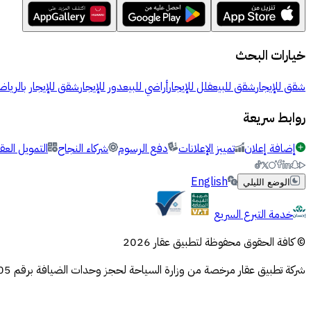
خيارات البحث
شقق للإيجار
شقق للبيع
فلل للإيجار
أراضي للبيع
دور للإيجار
شقق للإيجار بالرياض
روابط سريعة
إضافة إعلان
تمييز الإعلانات
دفع الرسوم
شركاء النجاح
التمويل العق
English
الوضع الليلي
خدمة التبرع السريع
© كافة الحقوق محفوظة لتطبيق عقار 2026
شركة تطبيق عقار مرخصة من وزارة السياحة لحجز وحدات الضيافة برقم 73106505