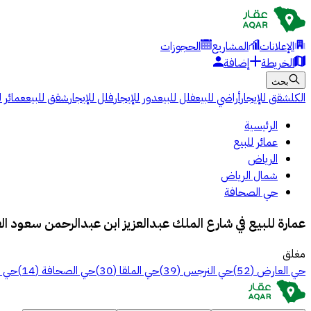
الإعلانات
المشاريع
الحجوزات
الخريطة
إضافة
بحث
الكل
شقق للإيجار
أراضي للبيع
فلل للبيع
دور للإيجار
فلل للإيجار
شقق للبيع
عمائر ل
الرئيسية
عمائر للبيع
الرياض
شمال الرياض
حي الصحافة
عمارة للبيع في شارع الملك عبدالعزيز ابن عبدالرحمن سعود ا
مغلق
حي العارض
(
52
)
حي النرجس
(
39
)
حي الملقا
(
30
)
حي الصحافة
(
14
)
حي ا