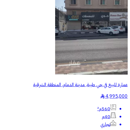
عمارة للبيع في حي طيبة, مدينة الدمام, المنطقة الشرقية
4,995,000
§
560م²
40م
تجاري