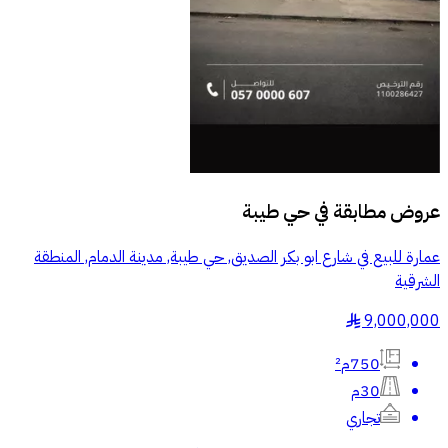
عروض مطابقة في
حي طيبة
عمارة للبيع في شارع ابو بكر الصديق, حي طيبة, مدينة الدمام, المنطقة
الشرقية
9,000,000
§
750م²
30م
تجاري