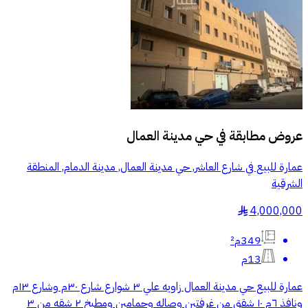
عروض مطابقة في
حي مدينة العمال
عمارة للبيع في شارع العاشر, حي مدينة العمال, مدينة الدمام, المنطقة
الشرقية
4,000,000
§
349م²
13م
عمارة للبيع حي مدينة العمال زاويه علي ٣ شوارع شارع ٣٠م وشارع ١٣م
ونافذ ٦م ١٠ شقق من غرفتين وصاله وحمامين ومطبخ ٢ شقه من ٣