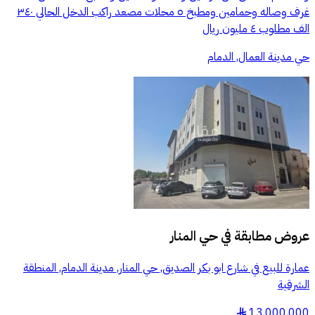
غرف وصاله وحمامين ومطبخ ٥ محلات مصعد راكب الدخل الحالي ٣٤٠
الف مطلوب ٤ مليون ريال
حي مدينة العمال, الدمام
عروض مطابقة في
حي المنار
عمارة للبيع في شارع ابو بكر الصديق, حي المنار, مدينة الدمام, المنطقة
الشرقية
13,000,000
§