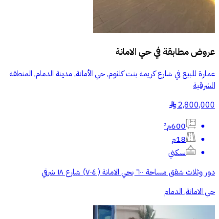
عروض مطابقة في
حي الامانة
عمارة للبيع في شارع كريمة بنت كلثوم, حي الأمانة, مدينة الدمام, المنطقة
الشرقية
2,800,000
§
600م²
18م
سكني
دور وثلاث شقق مساحة ٦٠٠ بحي الامانة ( ٧٠٤) شارع ١٨ شرقي
حي الامانة, الدمام