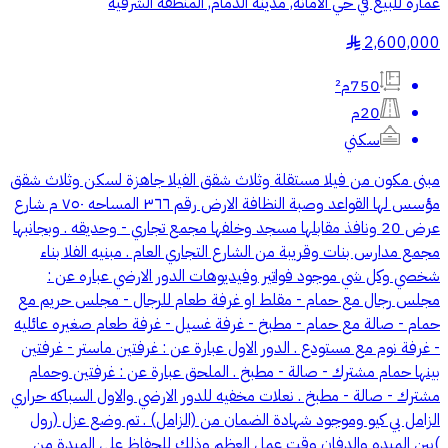
عمارة للبيع في حي الأمانة, مدينة الدمام, المنطقة الشرقية
2,600,000
§
750م²
20م
سكني
مبنى مكون من فيلا مستقلة وثلاث شقق الفيلا جاهزة لسكن وثلاث شقق
مؤسس لها القواعد وصبة النظافة الارض رقم ٣٦٦ المساحه ٧٥٠ م شارع
عرض 20 ونافذ مقابلها مسجد وخلفها مجمع تجاري - وحديقه . وبجانبها
مجمع مدارس بنات وقريبة من الشارع التجاري العام . مبنيه الفلا بناء
شخصي وكل شي موجود فواتير وفيديوهات الدور الارضي عباره عن :
مجلس رجال مع حمام - مقلط او غرفة طعام للرجال - مجلس حريم مع
حمام - صالة مع حمام - مطبخ - غرفة غسيل - غرفة طعام صغيره عائليه
- غرفة نوم مع مستودع . الدور الاول عبارة عن : غرفتين ماستر - غرفتين
بينها حمام مشترك - صالة - مطبخ . الملحق عبارة عن : غرفتين وحمام
مشترك - صالة - مطبخ . نعلات مخفيه للدور الارضي والاول السباكه حراري
الزامل بي كيو وموجود شهادة الضمان من (الزامل) . تم وضع عزل (رول
)بين الميده والدفان وقت عمل العظم وذلك للحفاظ على الميدة من