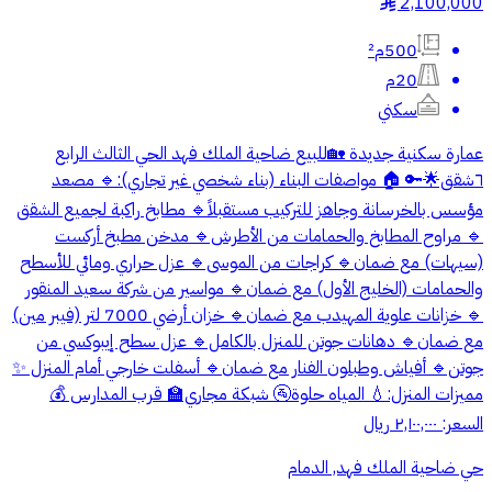
2,100,000
§
500م²
20م
سكني
عمارة سكنية جديدة 🏡للبيع ضاحية الملك فهد الحي الثالث الرابع
٦شقق🌟🔑 ‎🏠 مواصفات البناء (بناء شخصي غير تجاري): 🔹 مصعد
مؤسس بالخرسانة وجاهز للتركيب مستقبلاً 🔹 مطابخ راكبة لجميع الشقق
🔹 مراوح المطابخ والحمامات من الأطرش 🔹 مدخن مطبخ أركست
(سيهات) مع ضمان 🔹 كراجات من الموسى 🔹 عزل حراري ومائي للأسطح
والحمامات (الخليج الأول) مع ضمان 🔹 مواسير من شركة سعيد المنقور
🔹 خزانات علوية المهيدب مع ضمان 🔹 خزان أرضي 7000 لتر (فيبر مين)
مع ضمان 🔹 دهانات جوتن للمنزل بالكامل 🔹 عزل سطح إيبوكسي من
جوتن 🔹 أفياش وطبلون الفنار مع ضمان 🔹 أسفلت خارجي أمام المنزل ‎✨
مميزات المنزل: 💧 المياه حلوة 🚰 شبكة مجاري 🏫 قرب المدارس ‎💰
السعر: ٢,١٠٠,٠٠٠ ريال
حي ضاحية الملك فهد, الدمام