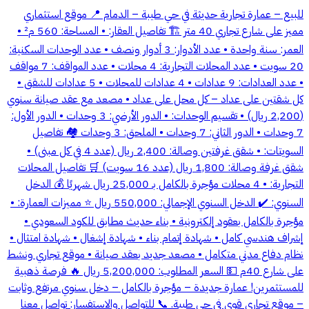
للبيع – عمارة تجارية حديثة في حي طيبة – الدمام 📍 موقع استثماري
مميز على شارع تجاري 40 متر 🏗️ تفاصيل العقار: • المساحة: 560 م² •
العمر: سنة واحدة • عدد الأدوار: 3 أدوار ونصف • عدد الوحدات السكنية:
20 سويت • عدد المحلات التجارية: 4 محلات • عدد المواقف: 7 مواقف
• عدد العدادات: 9 عدادات • 4 عدادات للمحلات • 5 عدادات للشقق •
كل شقتين على عداد – كل محل على عداد • مصعد مع عقد صيانة سنوي
(2,200 ريال) • تقسيم الوحدات: • الدور الأرضي: 3 وحدات • الدور الأول:
7 وحدات • الدور الثاني: 7 وحدات • الملحق: 3 وحدات 🏘️ تفاصيل
السويتات: • شقق غرفتين وصالة: 2,400 ريال (عدد 4 في كل مبنى) •
شقق غرفة وصالة: 1,800 ريال (عدد 16 سويت) 🛒 تفاصيل المحلات
التجارية: • 4 محلات مؤجرة بالكامل بـ 25,000 ريال شهريًا 💰 الدخل
السنوي: ✔️ الدخل السنوي الإجمالي: 550,000 ريال ⭐ مميزات العمارة: •
مؤجرة بالكامل بعقود إلكترونية • بناء حديث مطابق للكود السعودي •
إشراف هندسي كامل • شهادة إتمام بناء • شهادة إشغال • شهادة امتثال •
نظام دفاع مدني متكامل • مصعد جديد بعقد صيانة • موقع تجاري ونشط
على شارع 40م 💵 السعر المطلوب: 5,200,000 ريال 🔥 فرصة ذهبية
للمستثمرين! عمارة جديدة – مؤجرة بالكامل – دخل سنوي مرتفع وثابت
– موقع تجاري قوي في حي طيبة. 📞 للتواصل والاستفسار: تواصل معنا