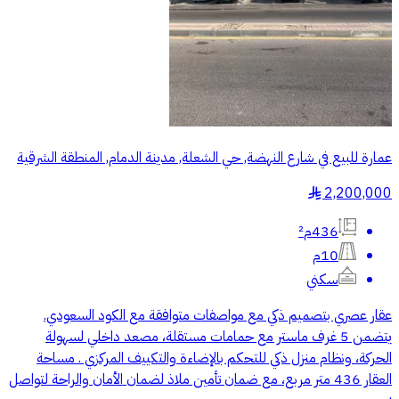
عمارة للبيع في شارع النهضة, حي الشعلة, مدينة الدمام, المنطقة الشرقية
2,200,000
§
436م²
10م
سكني
عقار عصري بتصميم ذكي مع مواصفات متوافقة مع الكود السعودي.
يتضمن 5 غرف ماستر مع حمامات مستقلة، مصعد داخلي لسهولة
الحركة، ونظام منزل ذكي للتحكم بالإضاءة والتكييف المركزي . مساحة
العقار 436 متر مربع، مع ضمان تأمين ملاذ لضمان الأمان والراحة لتواصل