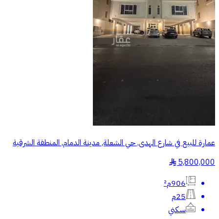
عمارة للبيع في شارع الهدى, حي الشعلة, مدينة الدمام, المنطقة الشرقية
5,800,000
§
906م²
25م
سكني