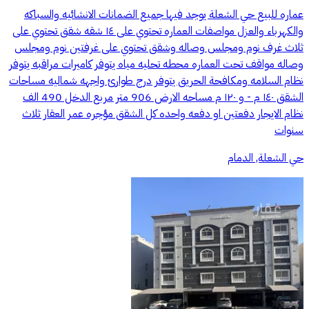
عماره للبيع حي الشعلة يوجد فيها جميع الضمانات الانشائيه والسباكه
والكهرباء والعزل مواصفات العماره تحتوي على ١٤ شقه شقق تحتوي على
ثلاث غرف نوم ومجلس وصاله وشقق تحتوي على غرفتين نوم ومجلس
وصاله مواقف تحت العماره محطه تحليه مياه يتوفر كاميرات مراقبه يتوفر
نظام السلامه ومكافحة الحريق يتوفر درج طوارئ واجهه شماليه مساحات
الشقق ١٤٠ م - و ١٢٠ م مساحه الارض 906 متر مربع الدخل 490 الف
نظام الايجار دفعتين او دفعه واحده كل الشقق مؤجره عمر العقار ثلاث
سنوات
حي الشعلة, الدمام