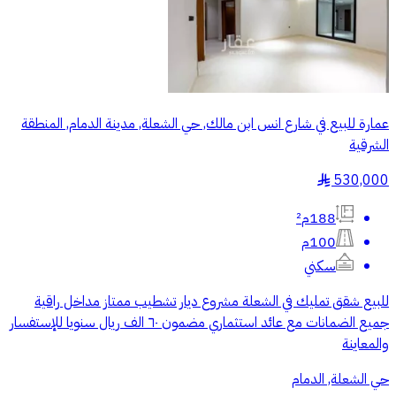
عمارة للبيع في شارع انس ابن مالك, حي الشعلة, مدينة الدمام, المنطقة
الشرقية
530,000
§
188م²
100م
سكني
للبيع شقق تمليك في الشعلة مشروع ديار تشطيب ممتاز مداخل راقية
جميع الضمانات مع عائد استثماري مضمون ٦٠ الف ريال سنويا للإستفسار
والمعاينة
حي الشعلة, الدمام