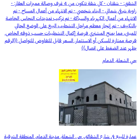
الشقق: - شقتان - كل شقة تتكون من 4 غرف وصالة مميزات العقار: -
زاوية شرقي شمالي - البناء شخصي - تم الانتهاء من أعمال المساح - تم
الانتهاء من أعمال الكهرباء والسباكة - تم تركيب تمديدات النحاس الخاصة
بالتكييف - تم إنجاز معظم مراحل التشطيب البيع على الوضع الحالي
للمبنى، مما يمنح المشتري فرصة إكمال التشطيبات حسب ذوقه الخاص.
فرصة ممتازة للسكن أو الاستثمار. السعر قابل للتفاوض للتواصل ((الرقم
يظهر عند الضغط على اتصال))
حي الشعلة, الدمام
عمارة للبيع في شارع الشقائق, حي الشعلة, مدينة الدمام, المنطقة الشرقية