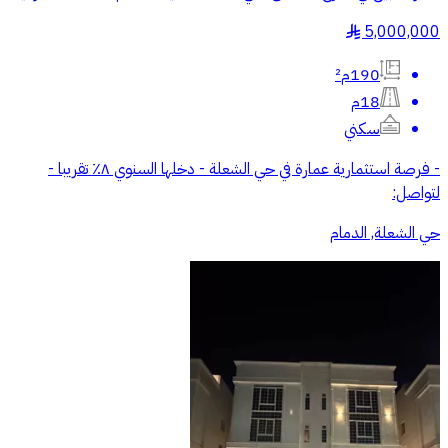
5,000,000
§
190م²
18م
سكني
- فرصة استثمارية عمارة في حي الشعلة - دخلها السنوي ٨٪؜ تقريبا -
لتواصل:
حي الشعلة, الدمام