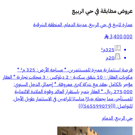
عروض مطابقة في
حي الربيع
عمارة للبيع في حي الربيع, مدينة الدمام, المنطقة الشرقية
3,400,000
§
325م²
20م
فرصة استثمارية مميزة للمستثمرين. * مساحة الأرض: 325 م² *
مكونات العقار: - 10 شقق سكنية - 2 دبلوكس - 3 محلات تجارية * العقار
مؤجر بالكامل بعقد مع شركة كبرى معروفة. * إجمالي الدخل السنوي:
275,000 ريال. * العقار يتميز باستقرار العائد وقوة الملاءة الائتمانية
للمستأجر، مما يجعله خيارًا مناسبًا للراغبين في الاستثمار طويل الأجل.
للتواصل: (((565599079)))
حي الربيع, الدمام