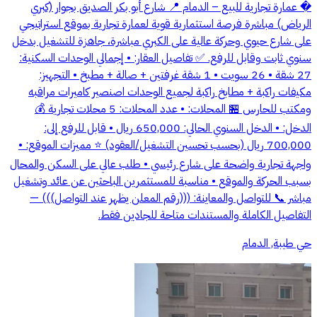
� عمارة تجارية للبيع – الدمام 📍 شارع أبو بكر الصديق بجوار (كبري
الرياض) مباشرة فرصة استثمارية قوية لعمارة تجارية بموقع استراتيجي
على شارع حيوي وحركة عالية على الكبري مباشرة، جاهزة للتشغيل بدخل
سنوي ثابت وقابل للرفع. ✅ تفاصيل العقار: • إجمالي الوحدات السكنية:
27 شقة • 26 سويت • 1 شقة غرفتين + صالة + مطبخ • التجهيز:
مكيفات راكبة + مطابخ راكبة لجميع الوحدات اصنصير كاميرات مراقبه
ومكتب للحارس 🏪 المحلات: • عدد المحلات: 5 محلات تجارية 💰
الدخل: • الدخل السنوي الحالي: 650,000 ريال • قابل للرفع إلى:
700,000 ريال (بحسب تحسين التشغيل/العقود) ⭐ مميزات الموقع: •
واجهة تجارية واضحة على شارع رئيسي • طلب عالي على السكن والمحال
بسبب الحركة والموقع • مناسبة للمستثمرين الباحثين عن عائد وتشغيل
مباشر 📞 للتواصل والمعاينة: (((رقم المعلن يظهر عند التواصل))) —
التفاصيل الكاملة والمستندات متاحة للجادين فقط.
حي طيبة, الدمام