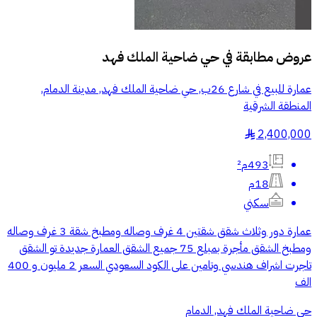
عروض مطابقة في
حي ضاحية الملك فهد
عمارة للبيع في شارع 26ب, حي ضاحية الملك فهد, مدينة الدمام,
المنطقة الشرقية
2,400,000
§
493م²
18م
سكني
عمارة دور وثلاث شقق شقتين 4 غرف وصاله ومطبخ شقة 3 غرف وصاله
ومطبخ الشقق مأجرة بمبلع 75 جميع الشقق العمارة جديدة تو الشقق
تاجرت اشراف هندسي وتامين على الكود السعودي السعر 2 مليون و 400
الف
حي ضاحية الملك فهد, الدمام