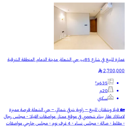
عمارة للبيع في شارع 85ب, حي الشعلة, مدينة الدمام, المنطقة الشرقية
2,700,000
§
635م²
20م
سكني
🏡 فيلا وشقتان للبيع – زاوية شرقي شمالي – حي الشعلة فرصة مميزة
لامتلاك عقار ببناء شخصي في موقع ممتاز. مواصفات الفيلا: - مجلس رجال
- مقلط - صالة - مجلس نساء - 4 غرف نوم - مجلس خارجي مواصفات