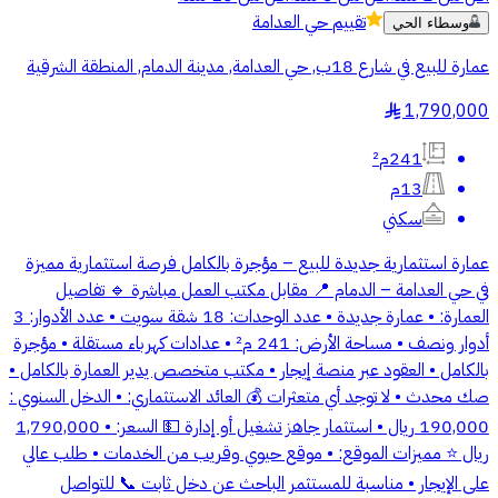
تقييم
حي العدامة
وسطاء الحي
عمارة للبيع في شارع 18ب, حي العدامة, مدينة الدمام, المنطقة الشرقية
1,790,000
§
241م²
13م
سكني
عمارة استثمارية جديدة للبيع – مؤجرة بالكامل فرصة استثمارية مميزة
في حي العدامة – الدمام 📍 مقابل مكتب العمل مباشرة 🔹 تفاصيل
العمارة: • عمارة جديدة • عدد الوحدات: 18 شقة سويت • عدد الأدوار: 3
أدوار ونصف • مساحة الأرض: 241 م² • عدادات كهرباء مستقلة • مؤجرة
بالكامل • العقود عبر منصة إيجار • مكتب متخصص يدير العمارة بالكامل •
صك محدث • لا توجد أي متعثرات 💰 العائد الاستثماري: • الدخل السنوي :
190,000 ريال • استثمار جاهز تشغيل أو إدارة 💵 السعر: • 1,790,000
ريال ⭐ مميزات الموقع: • موقع حيوي وقريب من الخدمات • طلب عالي
على الإيجار • مناسبة للمستثمر الباحث عن دخل ثابت 📞 للتواصل