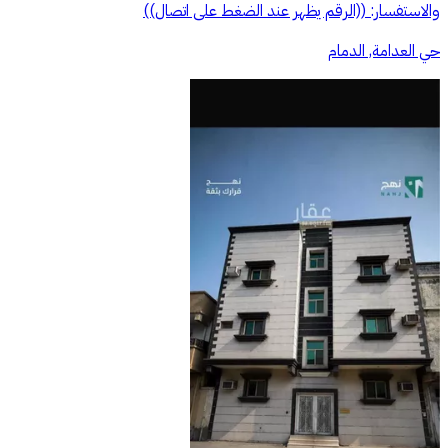
والاستفسار: ((الرقم يظهر عند الضغط على اتصال))
حي العدامة, الدمام