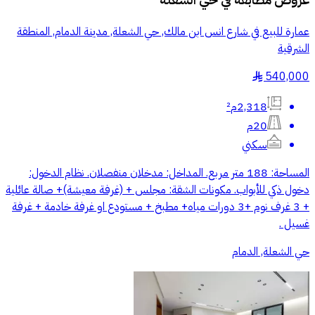
عروض مطابقة في
حي الشعلة
عمارة للبيع في شارع انس ابن مالك, حي الشعلة, مدينة الدمام, المنطقة
الشرقية
540,000
§
2,318م²
20م
سكني
المساحة: 188 متر مربع. المداخل: مدخلان منفصلان. نظام الدخول:
دخول ذكي للأبواب. مكونات الشقة: مجلس + (غرفة معيشة)+ صالة عائلية
+ 3 غرف نوم +3 دورات مياه+ مطبخ + مستودع او غرفة خادمة + غرفة
غسيل .
حي الشعلة, الدمام