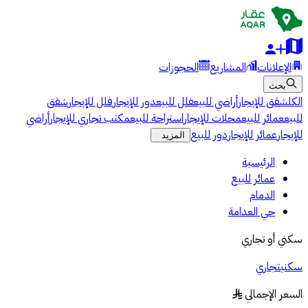
الإعلانات
المشاريع
الحجوزات
بحث
الكل
شقق للإيجار
أراضي للبيع
فلل للبيع
دور للإيجار
فلل للإيجار
شقق
للبيع
عمائر للبيع
محلات للإيجار
استراحة للبيع
مكتب تجاري للإيجار
أراضي
للإيجار
عمائر للإيجار
دور للبيع
المزيد
الرئيسية
عمائر للبيع
الدمام
حي العدامة
سكني أو تجاري
سكني
تجاري
السعر الإجمالي
§