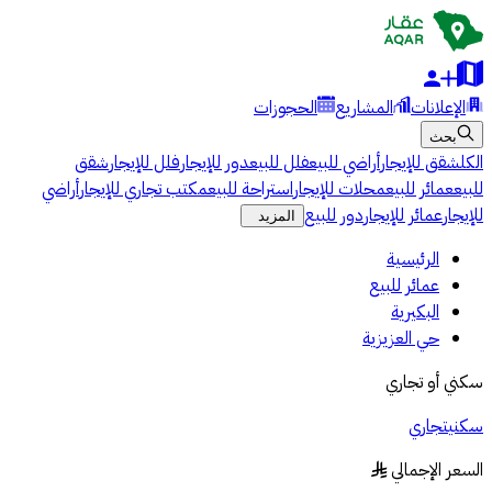
الإعلانات
المشاريع
الحجوزات
بحث
الكل
شقق للإيجار
أراضي للبيع
فلل للبيع
دور للإيجار
فلل للإيجار
شقق
للبيع
عمائر للبيع
محلات للإيجار
استراحة للبيع
مكتب تجاري للإيجار
أراضي
للإيجار
عمائر للإيجار
دور للبيع
المزيد
الرئيسية
عمائر للبيع
البكيرية
حي العزيزية
سكني أو تجاري
سكني
تجاري
السعر الإجمالي
§