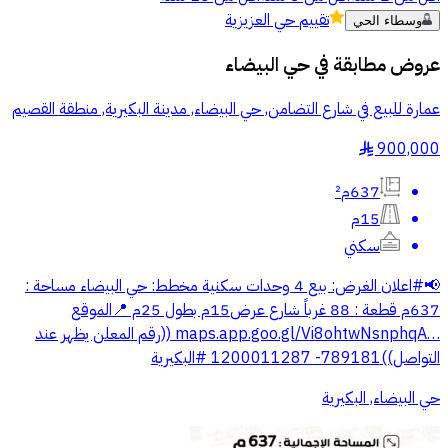
تقييم
حي العزيزية
وسطاء الحي
عروض مطابقة في
حي البيضاء
عمارة للبيع في شارع التضامن, حي البيضاء, مدينة البكيرية, منطقة القصيم
900,000
§
637م²
15م
سكني
📢⁧‫#اعلان‬⁩ ‏الغرض: بيع 4 وحدات سكنية ‏مخطط: حي البيضاء ‏مساحة :
637م ‏قطعة : 88 ‏غرباً شارع عرض15م بطول 25م ‏📍الموقع
‏⁦‪maps.app.goo.gl/Vi8ohtwNsnphqA…‬⁩ ‏((رقم المعلن يظهر عند
التواصل))789181- 1200011287 ‏⁧‫#البكيرية‬⁩
حي البيضاء, البكيرية