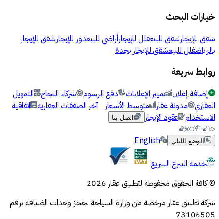
خيارات البحث
شقق للإيجار
شقق للبيع
فلل للإيجار
أراضي للبيع
دور للإيجار
شقق للإيجار
بالرياض
فلل للبيع
شقق للإيجار بجدة
روابط سريعة
إضافة إعلان
تمييز الإعلانات
دفع الرسوم
شركاء النجاح
التمويل
العقاري
مدونة عقار
متوسط الأسعار
آخر الصفقات العقارية
اتفاقية
الاستخدام
عقود الإيجار
اتصل بنا
English
الوضع الليلي
خدمة التبرع السريع
© كافة الحقوق محفوظة لتطبيق عقار 2026
شركة تطبيق عقار مرخصة من وزارة السياحة لحجز وحدات الضيافة برقم
73106505