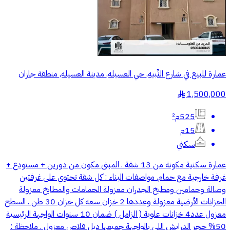
عمارة للبيع في شارع النِّبيه, حي العسيله, مدينة العسيله, منطقة جازان
1,500,000
§
525م²
15م
سكني
عمارة سكنية مكونة من 13 شقة . المبنى مكون من دورين + مستودع +
غرفة خارجية مع حمام. مواصفات البناء : كل شقة تحتوي على غرفتين
وصالة وحمامين ومطبخ الجدران معزولة الحمامات والمطابخ معزولة
الخزانات الأرضية معزولة وعددها 2 خزان سعة كل خزان 30 طن . السطح
معزول عدد4 خزانات علوية ( الزامل ) ضمان 10 سنوات الواجهة الرئيسية
50% حجر الدرايش اللي بالواجهة جميعها دبل قلاص معزول . ملاحظة :