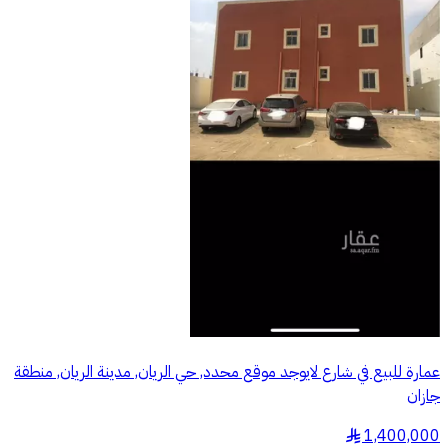
عمارة للبيع في شارع لايوجد موقع محدد, حي الريان, مدينة الريان, منطقة
جازان
1,400,000
§