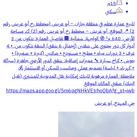
15م
سكني
للبيع عمارة عظم في منطقة جازان – أبو عريش (مخطط رح أبو عريش رقم
2) 📍 الموقع: أبو عريش – مخطط رح أبو عريش رقم (2) 📐 مساحة
الأرض: 640 م² 🧭 الواجهة: شمالية 🏢 تفاصيل العمارة: تتكون من 3
أدوار كل دور يحتوي على شقتين (إجمالي 6 شقق) الشقة تتكون من: • 4
غرف • 3 دورات مياه • مطبخ • مستودع • صالتين (كبيرة + صغيرة) •
حوش • كراج سيارة 🔧 مميزات إضافية: شقق الدور الأرضي جاهزة (سباكة
+ كهرباء + لياسة) تصميم عملي ومناسب للسكن أو الاستثمار 💰
ملاحظة: العمارة مرهونة للبنك إمكانية نقل المديونية للمشتري (يقبل
البنك) صفتي المالك الموقع
https://maps.app.goo.gl/5m6pgNHkVEtrhoQbA?g_st=iwb
حي المهدج, ابو عريش