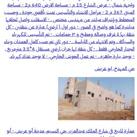
واجهه شمال - عرض الشارع 15 م - مساحة الارض 640 م2 - مساحة
المبنى 367 م 2 - مراحل الانشاء والتأسيس تمت بأقصى جودة ، وحسب
المخطط وبإشراف مباشر من مهندس مختص . - الاسفلت واصل لخلفها
مباشرة كما هو واضح في الصور. - دور اول ( ارضي) عبارة عن شقتين - كل
شقة بها ٤ غرف وصاله ومطبخ و ٣ حمامات . - تم التأسيس للكهرباء
والسباكة ، وتم الانتهاء من اللياسة . - دور ثاني تم صب كامل العمدان وبناء
الجدار الخارجي فقط . - كل شقة لها خزان ارضي مستقل 4*3.5 مترمربع .
- يوجد بيارة جاهزه . - تم عمل الحوش الخارجي. - لا يوجد عداد كهرباء.
حي المهدج, ابو عريش
عمارة للبيع في شارع الملك عبدالعزيز, حي النسيم, مدينة أبو عريش - أبو