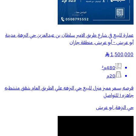
عمارة للبيع في شارع طريق الامير سلطان بن عبدالعزيز, حي النزهة, مدينة
أبو عريش - أبو عريش, منطقة جازان
1,500,000
§
480م²
20م
فرصه بسعر مميز منزل للبيع حي النزهه علي الطريق العام شقق متشطبه
جاهزه ١ للتواصل
حي النزهة, ابو عريش