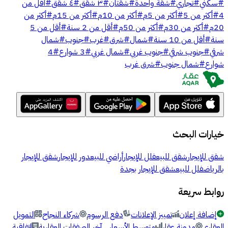
#
سكني
#
تجاري
#
شقة واحدة
#
شقتان
#
٣ شقق
#
٤ شقق
#
أقل من
4
#
أكثر من 5
#
أكثر من 5م
#
أكثر من 10م
#
أكثر من 15م
#
أكثر من
20م
#
أكثر من 30م
#
أكثر من 50م
#
أقل من 2 سنة
#
أقل من 5
سنة
#
أقل من 10 سنة
#
شمال
#
شرق
#
غرب
#
جنوب
#
شمال
شرقي
#
جنوب شرقي
#
جنوب غربي
#
شمال غربي
#
3 شوارع
#
4
شوارع
#
شمال جنوب
#
شرق غرب
خيارات البحث
شقق للإيجار
شقق للبيع
فلل للإيجار
أراضي للبيع
دور للإيجار
شقق للإيجار
بالرياض
فلل للبيع
شقق للإيجار بجدة
روابط سريعة
إضافة إعلان
تمييز الإعلانات
دفع الرسوم
شركاء النجاح
التمويل
العقاري
مدونة عقار
متوسط الأسعار
آخر الصفقات العقارية
اتفاقية