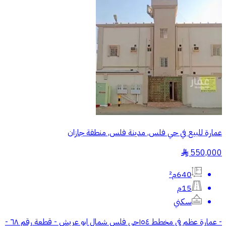
عمارة للبيع في حي فلس, مدينة فلس, منطقة جازان
550,000
§
640م²
15م
سكني
- عمارة عظم في مخطط ١٥٤حي فلس شمال ابو عريش - قطعة رقم ٦٨ -