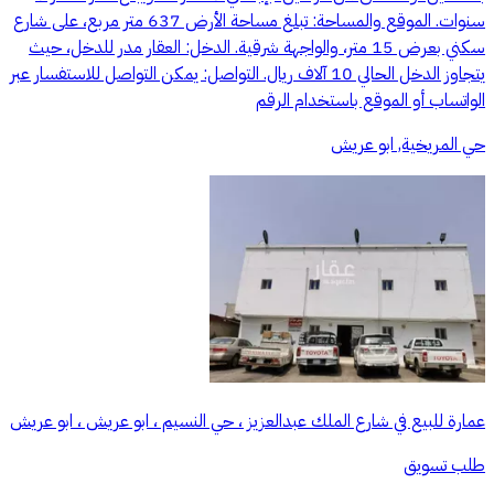
سنوات. الموقع والمساحة: تبلغ مساحة الأرض 637 متر مربع، على شارع
سكني بعرض 15 متر، والواجهة شرقية. الدخل: العقار مدر للدخل، حيث
يتجاوز الدخل الحالي 10 آلاف ريال. التواصل: يمكن التواصل للاستفسار عبر
الواتساب أو الموقع باستخدام الرقم
حي المريخية, ابو عريش
عمارة للبيع في شارع الملك عبدالعزيز ، حي النسيم ، ابو عريش ، ابو عريش
طلب تسويق