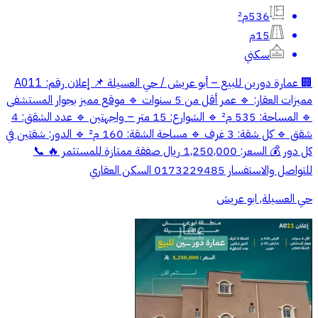
536م²
15م
سكني
🏢 عمارة دورين للبيع – أبو عريش / حي العسيلة 📌 إعلان رقم: A011
مميزات العقار: 🔹 عمر أقل من 5 سنوات 🔹 موقع مميز بجوار المستشفى
🔹 المساحة: 535 م² 🔹 الشوارع: 15 متر – واجهتين 🔹 عدد الشقق: 4
شقق 🔹 كل شقة: 3 غرف 🔹 مساحة الشقة: 160 م² 🔹 الدور: شقتين في
كل دور 💰 السعر: 1,250,000 ريال صفقة ممتازة للمستثمر 🔥 📞
للتواصل والاستفسار 0173229485 السكن العقاري
حي العسيلة, ابو عريش