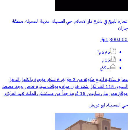
عمارة للبيع في شارع دار الاسلام, حي العسيله, مدينة العسيله, منطقة
جازان
1,800,000
§
595م²
15م
سكني
عمارة سكنية للبيع مكونة من 3 طوابق 6 شقق مؤجرة بالكامل الدخل
السنوي 115 الف لكل شقة خزان مياة وموقف سيارة خاص يوجد مصعد
موقع مميز على شارعين 15 قريبة جداً من مستشفى الملك فهد المركزي
حي العسيلة, ابو عريش