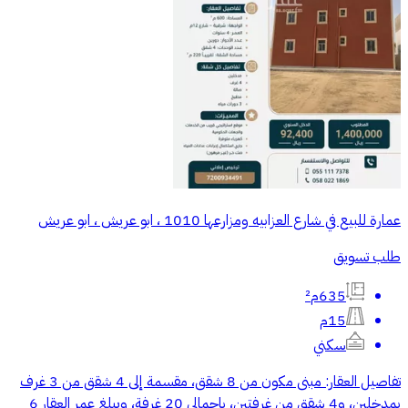
عمارة للبيع في شارع العزابيه ومزارعها 1010 ، ابو عريش ، ابو عريش
طلب تسويق
635م²
15م
سكني
تفاصيل العقار: مبنى مكون من 8 شقق، مقسمة إلى 4 شقق من 3 غرف
بمدخلين، و4 شقق من غرفتين، بإجمالي 20 غرفة، ويبلغ عمر العقار 6