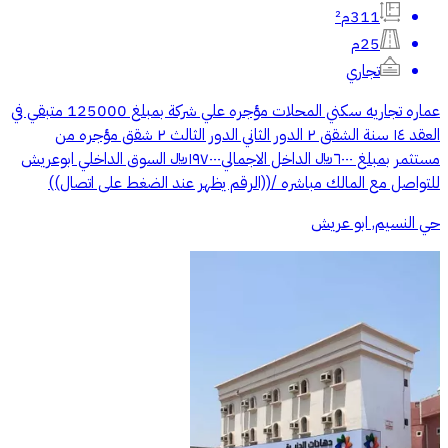
311م²
25م
تجاري
عماره تجاريه سكني المحلات مؤجره علي شركة بمبلغ 125000 متبقي في
العقد ١٤ سنة الشقق ٢ الدور الثاني الدور الثالث ٢ شقق مؤجره من
مستثمر بمبلغ ٦٠٠٠﷼ الداخل الاجمالي١٩٧٠٠٠﷼ السوق الداخلي ابوعريش
للتواصل مع المالك مباشره /((الرقم يظهر عند الضغط على اتصال))
حي النسيم, ابو عريش