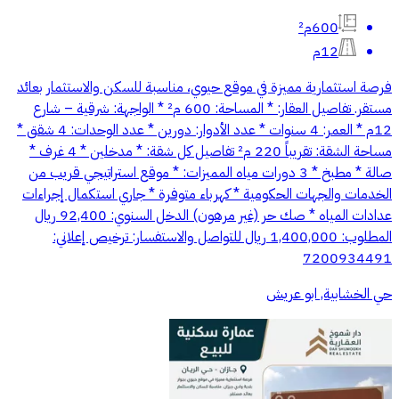
600م²
12م
فرصة استثمارية مميزة في موقع حيوي، مناسبة للسكن والاستثمار بعائد
مستقر. تفاصيل العقار: * المساحة: 600 م² * الواجهة: شرقية – شارع
12م * العمر: 4 سنوات * عدد الأدوار: دورين * عدد الوحدات: 4 شقق *
مساحة الشقة: تقريباً 220 م² تفاصيل كل شقة: * مدخلين * 4 غرف *
صالة * مطبخ * 3 دورات مياه المميزات: * موقع استراتيجي قريب من
الخدمات والجهات الحكومية * كهرباء متوفرة * جاري استكمال إجراءات
عدادات المياه * صك حر (غير مرهون) الدخل السنوي: 92,400 ريال
المطلوب: 1,400,000 ريال للتواصل والاستفسار: ترخيص إعلاني:
7200934491
حي الخشابية, ابو عريش