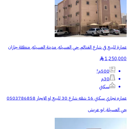
عمارة للبيع في شارع الغنائم, حي العسيله, مدينة العسيله, منطقة جازان
1,250,000
§
500م²
30م
سكني
عماره تجاري سكني 16 شقه شارع 30 للبيع او الايجار 0503786858
حي العسيلة, ابو عريش