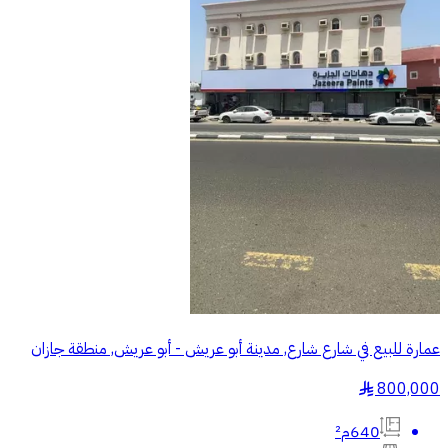
عمارة للبيع في شارع شارع, مدينة أبو عريش - أبو عريش, منطقة جازان
800,000
§
640م²