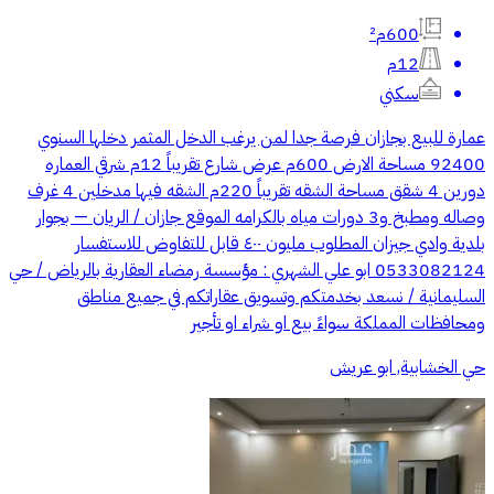
600م²
12م
سكني
عمارة للبيع بجازان فرصة جدا لمن يرغب الدخل المثمر دخلها السنوي
92400 مساحة الارض 600م عرض شارع تقريباً 12م شرقي العماره
دورين 4 شقق مساحة الشقه تقريباً 220م الشقه فيها مدخلين 4 غرف
وصاله ومطبخ و3 دورات مياه بالكرامه الموقع جازان / الريان — بجوار
بلدية وادي جيزان المطلوب مليون ٤٠٠ قابل للتفاوض للاستفسار
0533082124 ابو علي الشهري : مؤسسة رمضاء العقارية بالرياض / حي
السليمانية / نسعد بخدمتكم وتسويق عقاراتكم في جميع مناطق
ومحافظات المملكة سواءً بيع او شراء او تأجير
حي الخشابية, ابو عريش