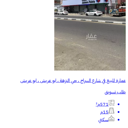
عمارة للبيع في شارع السراج ، حي النزهة ، ابو عريش ، ابو عريش
طلب تسويق
571م²
15م
سكني