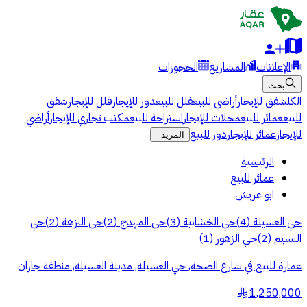
الإعلانات
المشاريع
الحجوزات
بحث
الكل
شقق للإيجار
أراضي للبيع
فلل للبيع
دور للإيجار
فلل للإيجار
شقق
للبيع
عمائر للبيع
محلات للإيجار
استراحة للبيع
مكتب تجاري للإيجار
أراضي
للإيجار
عمائر للإيجار
دور للبيع
المزيد
الرئيسية
عمائر للبيع
ابو عريش
حي العسيلة
(
4
)
حي الخشابية
(
3
)
حي المهدج
(
2
)
حي النزهة
(
2
)
حي
النسيم
(
2
)
حي الزهور
(
1
)
عمارة للبيع في شارع الصحة, حي العسيله, مدينة العسيله, منطقة جازان
1,250,000
§