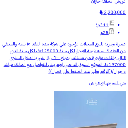
عريش, منطقة جازان
2,200,000
§
311م²
25م
عمارة تجاريه للبيع المحلات مؤجره علي شركة مده العقد ١٥ سنه والمتبقي
من العقد ١٤ سنه قيمة الايجار لكل سنة 125000﷼ لكل سنة الدور
الثاني والثالث مؤجرة من مستثمر بمبلغ ٦٠٠٠ ريال شهريا الدخل السنوي
197000﷼ الموقع السوق الداخلي ابوعريش للتواصل مع المالك مباشر
ه جوال/((الرقم يظهر عند الضغط على اتصال))
حي النسيم, ابو عريش