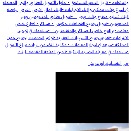
والمتقاعد • تنزيل الدعم المستحق • حلول التمويل العقارى وإنجاز المعاملة
فى أسرع وقت ممكن وإنهاء الاجراءات •البناء الذاتي الارض القرض رخصة
البناء تسليم مفتاح وقت وجيز _ •تمويل عقاري للمدعومين وغير
المدعومين •تمويل جميع القطاعات حكومي - عساكر - قطاع خاص
معتمد •برنامج خاص للعساكر والمتقاعدين _ •نساعدك في توحيد
الالتزامات •تقديم جميع التسهيلات العقاريه •توفير الخدمات بجميع مدن
المملكه •سرعه في انجاز المعاملات •امكانية التضامن لزياده مبلغ التمويل
•نساعدك في معرفه الحسبه البنكيه •تأمين الدفعه المقدمه للبنك
حي الخشابية, ابو عريش