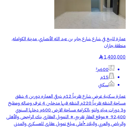
عمارة للبيع في شارع شارع جابر بن عبد الله الأنصاري, مدينة الكوامله,
منطقة جازان
1,400,000
§
600م²
15م
سكني
عمارة سكنية عرض شارع تقريباً 12م شرقي العماره دورين 4 شقق
مساحة الشقه تقريباً 220م الشقه فيها مدخلين 4 غرف وصاله ومطبخ
و3 دورات مياه وانتو بالكرامه مساحة الارض 600م دخلها السنوي
92,400 🔹موقع العقار تقريبي🔹 التمويل العقارى بنك الراجحى والأهلى
والرياض والعربي والبلاد •أعلى مبلغ تمويل عقارى للعسكري والمدنى