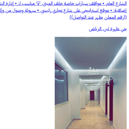
الشارع العام. • مواقف سيارات خاصة خلف المبنى. 💡 مناسب لـ: • إدارة ال
إضافية: • موقع استراتيجي على شارع تجاري رئيسي. • سهولة وصول من وإلى ا
((رقم المعلن يظهر عند التواصل))
حي ظهرة لبن, الرياض