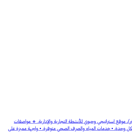
جار – مبنى إداري / سكني مميز على شارع الطائف (60م) بحي ظهرة لبن 🏢 📍 الموقع: حي ظهرة لبن – على شارع الطائف الرئيسي (عرض 60 متر)، موقع استراتيجي وحيوي للأنشطة التجارية والإدارية. 🔹 مواصفات
ز. • حوش خاص بمساحة 60 متر لكل شقة. • عدادات كهرباء مستقلة لكل وحدة. • خدمات المياه والصرف الصحي متوفرة. • واجهة مميزة على