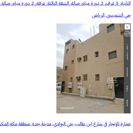
الثانية: 3 غرف، 2 دورة مياه، صالة. الشقة الثالثة: غرفة، 2 دورة مياه، صالة. الإيجار السنوي للعمارة بالكامل: 50,000 ريال مع امكانية الدفع على دفعتين. مناسبة لسكن الأفراد (عزاب). استهلاك المياه على المستأجر.
حي الشميسي, الرياض
عمارة للإيجار في شارع ابن طالب, حي البوادي, مدينة جدة, منطقة مكة المكر