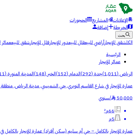
الإعلانات
المشاريع
الحجوزات
الخريطة
إضافة
بحث
الكل
شقق للإيجار
أراضي للبيع
فلل للبيع
دور للإيجار
فلل للإيجار
شقق للبيع
عمائر ل
الرئيسية
عمائر للإيجار
الرياض
(
1,011
)
جدة
(
292
)
الدمام
(
152
)
الخبر
(
148
)
المدينة المنورة
(
11
عمارة للإيجار في شارع القاسم النويري, حي الشميسي, مدينة الرياض, منطقة 
50,000
/
سنوي
§
66م²
5م