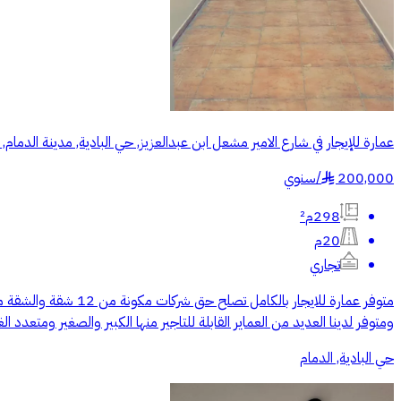
عمارة للإيجار في شارع الامير مشعل ابن عبدالعزيز, حي البادية, مدينة الدمام,
200,000
/
سنوي
§
298م²
20م
تجاري
ومتوفر لدينا العديد من العماير القابلة للتاجير منها الكبير والصغير ومتعدد
حي البادية, الدمام