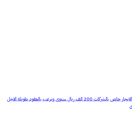
متوفر عمارة للايجار بالكامل تصلح حق شركات مكونة من 12 شقة والشقة مكونة من غرفتين وساع جدا وحمام ومطبخ والعمارة مجددة بالكامل وسعر الايجار خاص بالشركات 200 الف ريال سنوى ونرغب بالعقود طويلة الاجل
ى