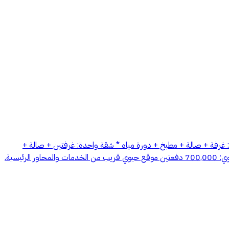
إيجار بالكامل في حي القدس – موقع مميز قريب من الدائري * مساحة العقار: 900 م² * تتكون من 18 شقة مفروشة بالكامل * 17 شقة: غرفة + صالة + مطبخ + دورة مياه * شقة واحدة: غرفتين + صالة +
مطبخ + دورة مياه * جميع الشقق مجهزة بمطابخ راكبة ومكيفات شباك * العمارة مؤثثة بالكامل وجاهزة للاستثمار * يوجد بها شقتين مؤجرة الإيجار السنوي: 700,000 دفعتين موقع حيوي قريب من الخدمات والمحاور الرئيسية.