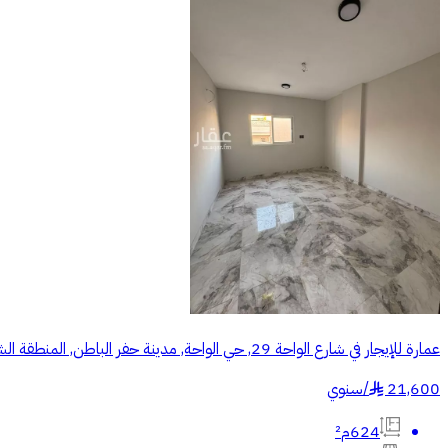
عمارة للإيجار في شارع الواحة 29, حي الواحة, مدينة حفر الباطن, المنطقة الشرقية
21,600
/
سنوي
§
624م²