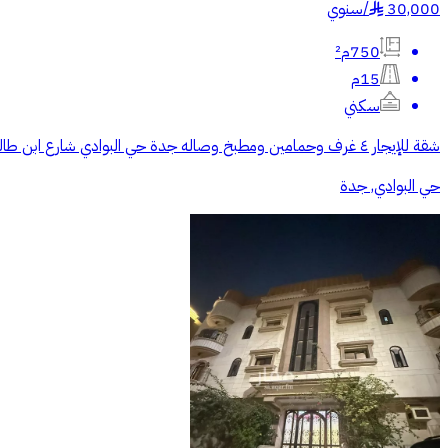
30,000
/
سنوي
§
750م²
15م
سكني
شقة للإيجار ٤ غرف وحمامين ومطبخ وصاله جدة حي البوادي شارع ابن طالب خلف البيك شارع الستين
حي البوادي, جدة