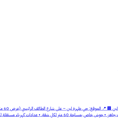
🏢 للإي
المبنى: • يتكون من 11 شقة واسعة. • كل شقة مزودة بمطابخ راكبة وتكييف جاه