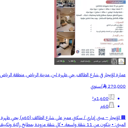
عمارة للإيجار في شارع الطائف, حي ظهرة لبن, مدينة الرياض, منطقة الرياض
270,000
/
سنوي
§
1,600م²
60م