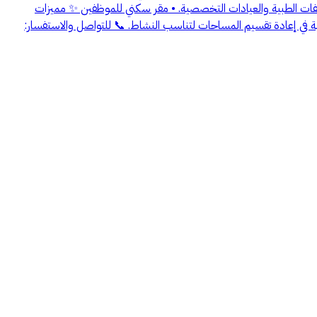
وصفات الطبية والعيادات التخصصية. • مقر سكني للموظفين ✨ مميزات
ية في إعادة تقسيم المساحات لتناسب النشاط. 📞 للتواصل والاستفسار: