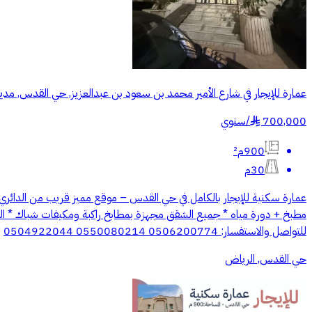
عمارة للإيجار في شارع الأمير محمد بن سعود بن عبدالعزيز, حي القدس, مدي
700,000
/
سنوي
§
900م²
30م
للتواصل والاستفسار: 0506200774 0550080214 0504922044
حي القدس, الرياض