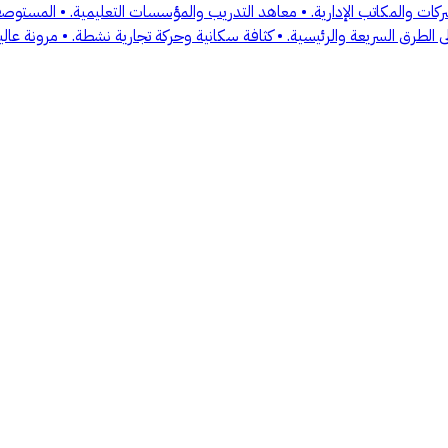
شركات والمكاتب الإدارية. • معاهد التدريب والمؤسسات التعليمية. • المست
لطرق السريعة والرئيسية. • كثافة سكانية وحركة تجارية نشطة. • مرونة عال