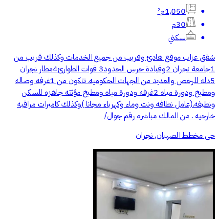
1,050م²
30م
سكني
شقق عزاب موقع هادئ وقريب من جميع الخدمات وكذلك قريب من
1جامعة نجران 2وقيادة حرس الحدود3 قوات الطوارئ4مطار نجران
5دله للرخص والعديد من الجهات الحكوميه. تتكون من 1غرفه وصاله
ومطبخ ودورة مياه 2غرفه ودورة مياه ومطبخ مؤثثه جاهزه للسكن
ونظيفه.(عامل نظافه ونت وماء وكهرباء مجانا )وكذلك كاميرات مراقبه
خارجيه . من المالك مباشره رقم جوال/‭
حي مخطط الصهبان, نجران