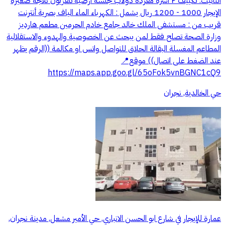
التأثيث: تكييف ٢ أسرة مفردة دولاب جلسة أرضية تلفزيون ثلاجة صغيرة
الإيجار 1000 - 1200 ريال يشمل : الكهرباء الماء الياف بصرية أنترنت
قريب من : مستشفى الملك خالد جامع خادم الحرمين مطعم هارديز
وزارة الصحة تصلح فقط لمن يبحث عن الخصوصية والهدوء والاستقلالية
المطاعم المغسلة البقالة الحلاق للتواصل واتس او مكالمة ((الرقم يظهر
عند الضغط على اتصال)) موقع📍
https://maps.app.goo.gl/65oFok5vnBGNC1cQ9
حي الخالدية, نجران
عمارة للإيجار في شارع ابو الحسن الانباري, حي الأمير مشعل, مدينة نجران,