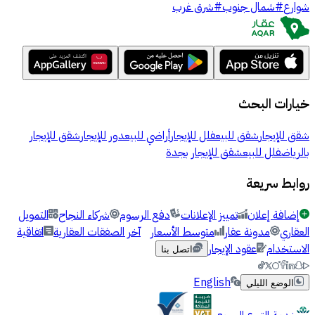
شوارع
#
شمال جنوب
#
شرق غرب
خيارات البحث
شقق للإيجار
شقق للبيع
فلل للإيجار
أراضي للبيع
دور للإيجار
شقق للإيجار
بالرياض
فلل للبيع
شقق للإيجار بجدة
روابط سريعة
إضافة إعلان
تمييز الإعلانات
دفع الرسوم
شركاء النجاح
التمويل
العقاري
مدونة عقار
متوسط الأسعار
آخر الصفقات العقارية
اتفاقية
الاستخدام
عقود الإيجار
اتصل بنا
English
الوضع الليلي