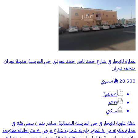
عمارة للإيجار في شارع احمد ناصر احمد عثودي, حي العريسة, مدينة نجران,
منطقة نجران
20,500
/
سنوي
§
564م²
20م
سكني
شقة علوية للإيجار في حي العريسة الشمالية. مباشر بدون سعي تقع في
عمارة مكونة من ٤ شقق واجهة شمالية شارع عرض ٢٠ متر اطلالة مفتوحة
ولايوجد مبانٍ سكنية امامها مواصفات الشقة: - مدخل خاص من الشارع -