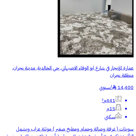
عمارة للإيجار في شارع ابو الوفاء الاصبهاني, حي الخالدية, مدينة نجران,
منطقة نجران
14,400
/
سنوي
§
441م²
15م
سكني
سويتات ( غرفة وصالة وحمام ومطبخ صغير ) موثثة عزاب ويشمل