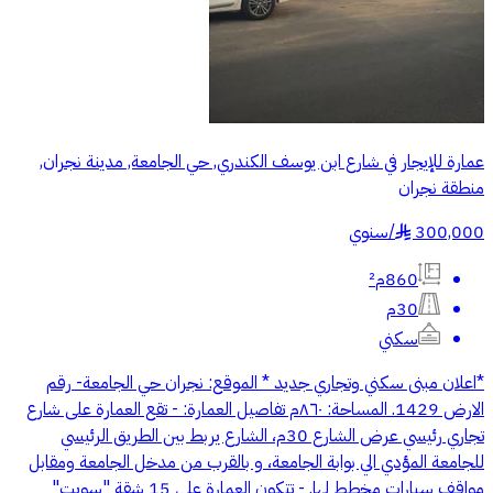
عمارة للإيجار في شارع ابن يوسف الكندري, حي الجامعة, مدينة نجران,
منطقة نجران
300,000
/
سنوي
§
860م²
30م
سكني
*اعلان مبنى سكني وتجاري جديد * الموقع: نجران حي الجامعة- رقم
الارض 1429. المساحة: ٨٦٠م تفاصيل العمارة: - تقع العمارة على شارع
تجاري رئيسي عرض الشارع 30م، الشارع يربط بين الطريق الرئيسي
للجامعة المؤدي الي بوابة الجامعة، و بالقرب من مدخل الجامعة ومقابل
مواقف سيارات مخطط لها. - تتكون العمارة على 15 شقة "سويت"