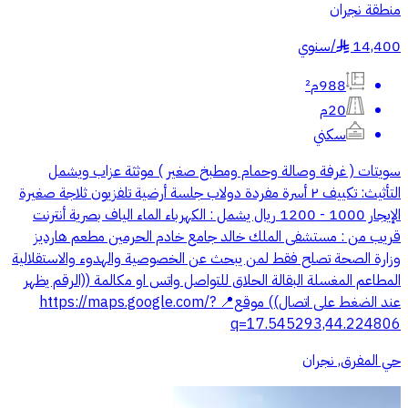
منطقة نجران
14,400
/
سنوي
§
988م²
20م
سكني
سويتات ( غرفة وصالة وحمام ومطبخ صغير ) موثثة عزاب ويشمل
التأثيث: تكييف ٢ أسرة مفردة دولاب جلسة أرضية تلفزيون ثلاجة صغيرة
الإيجار 1000 - 1200 ريال يشمل : الكهرباء الماء الياف بصرية أنترنت
قريب من : مستشفى الملك خالد جامع خادم الحرمين مطعم هارديز
وزارة الصحة تصلح فقط لمن يبحث عن الخصوصية والهدوء والاستقلالية
المطاعم المغسلة البقالة الحلاق للتواصل واتس او مكالمة ((الرقم يظهر
عند الضغط على اتصال)) موقع📍 https://maps.google.com/?
q=17.545293,44.224806
حي المفرق, نجران