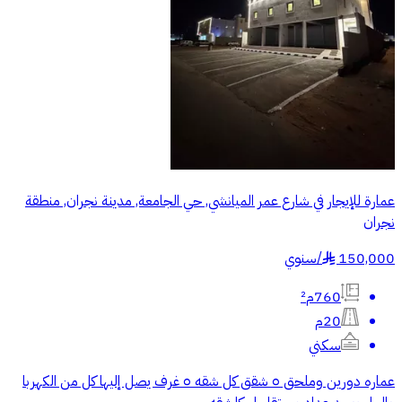
عمارة للإيجار في شارع عمر الميانشي, حي الجامعة, مدينة نجران, منطقة
نجران
150,000
/
سنوي
§
760م²
20م
سكني
عماره دورين وملحق ٥ شقق كل شقه ٥ غرف يصل إليها كل من الكهربا