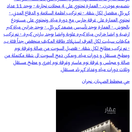
بتصميم مودرن. - العمارة تحتوي على 4 محلات تجارية - يوجد 11 عداد
كهربائي منفصل لكل شقة. - تم تركيب انظمة السلامة و الدفاع المدني. -
تحتوي العمارة على غرفة حارس مع دورة مياة. وتحتوي على مستودع
بالحوش. - العمارة يوجد تأسيس مصعد كهربائي. - يوجد خزانين مياة كبير
ارضية و ايضا خزانين مياة كبيره علوية وايضا يوجد بيارتين كبيرة. - تم تركيب
مكيفات سبليت لكل الغرف استهلاك طاقة المكيف منخفض جداً فئة ب.
- تم تركيب مطابخ لكل شقة. - تفصيل السويت من صالة وغرفة نوم
ومطبخ مستقل و دورات مياه. ويمكن دمج السويت الى شقة مكتملة من
صالة و مجلس و غرفة نوم ماستر وغرفة نوم اخرى و مطبخ مستقل
وثلاث دورات مياه وعداد كهرباء مستقل.
حي مخطط الصهبان, نجران