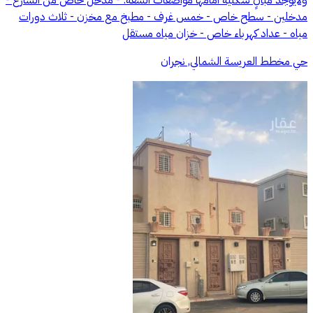
مدخلين - سطح خاص - خمس غرف - مطبخ مع مخزن - ثلاث دورات
مياه - عداد كهرباء خاص - خزان مياه مستقل
حي مخطط العريسة الشمالي, نجران