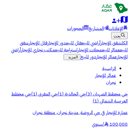
الإعلانات
المشاريع
الحجوزات
بحث
الكل
شقق للإيجار
أراضي للبيع
فلل للبيع
دور للإيجار
فلل للإيجار
شقق
للبيع
عمائر للبيع
محلات للإيجار
استراحة للبيع
مكتب تجاري للإيجار
أراضي
للإيجار
عمائر للإيجار
دور للبيع
المزيد
الرئيسية
عمائر للإيجار
نجران
حي مخطط الصهبان
(
3
)
حي الخالدية
(
1
)
حي المفرق
(
1
)
حي مخطط
العريسة الشمالي
(
1
)
عمارة للإيجار في حي الروضة, مدينة نجران, منطقة نجران
100,000
/
سنوي
§