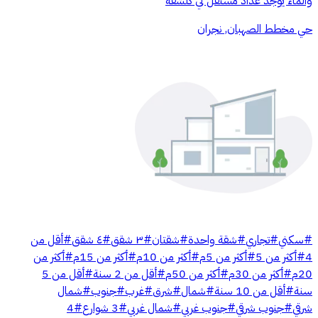
والماء يوجد عداد مستقل لي كلشقه
حي مخطط الصهبان, نجران
#
سكني
#
تجاري
#
شقة واحدة
#
شقتان
#
٣ شقق
#
٤ شقق
#
أقل من
4
#
أكثر من 5
#
أكثر من 5م
#
أكثر من 10م
#
أكثر من 15م
#
أكثر من
20م
#
أكثر من 30م
#
أكثر من 50م
#
أقل من 2 سنة
#
أقل من 5
سنة
#
أقل من 10 سنة
#
شمال
#
شرق
#
غرب
#
جنوب
#
شمال
شرقي
#
جنوب شرقي
#
جنوب غربي
#
شمال غربي
#
3 شوارع
#
4