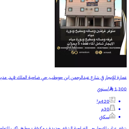
عمارة للإيجار في شارع عبدالرحمن ابن حويطب, حي ضاحية الملك فهد, مدينة
1,300
/
سنوي
§
420م²
30م
سكني
شقق عزاب للايجار حي الضاحية الشقق جديدة - مكيفة - مطبخ راكب للتواصل