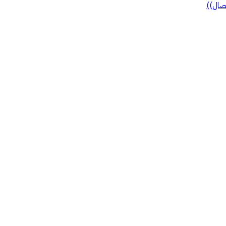
صال))