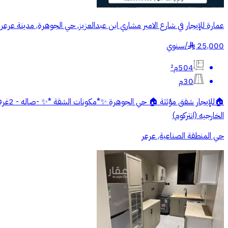
عمارة للإيجار في شارع الامير مشاري ابن عبدالعزيز, حي الجوهرة, مدينة عرعر
25,000
/
سنوي
§
504م²
30م
الخارجيه (انتركوم)
حي المنطقة الصناعية, عرعر