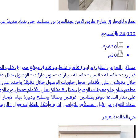
عمارة للإيجار في شارع طريق الامير عبدالعزيز بن مساعد, حي بدنة, مدينة عر
24,000
/
سنوي
§
630م²
30م
مساكن الخزامى شقق (عزاب ) فاخرة تشطيب فندقي موقع مميز في قلب الم
سداد الفواتير من قبل المستأجر للتواصل ‏إدارة وأبتكار للعقارات جوال : البريد ال
حي الخالدية, عرعر