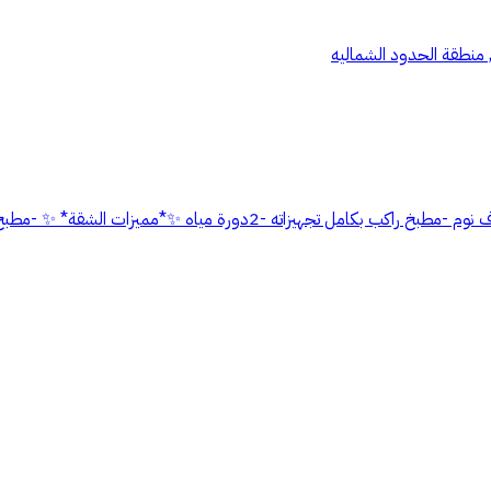
, منطقة الحدود الشماليه
🏠للإيجار شقق مؤثثة 🏠 حي الجوهرة ✨*مكونات الشقة *✨ -صاله - 2غرف نوم