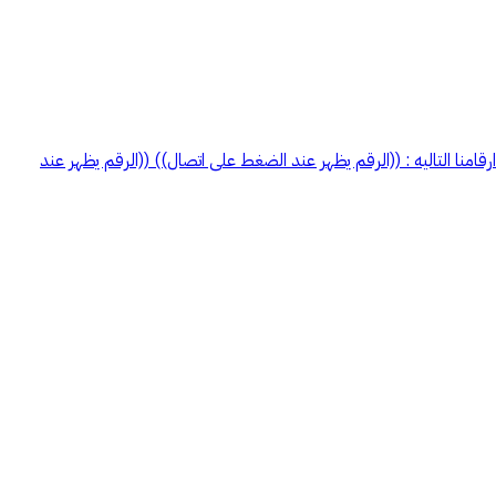
نا التاليه : ((الرقم يظهر عند الضغط على اتصال)) ((الرقم يظهر عند