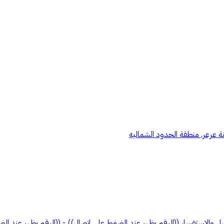
 عرعر, منطقة الحدود الشماليه
 والاستفسار ((الرقم يظهر عند الضغط على اتصال)) - ((الرقم يظهر عند ال