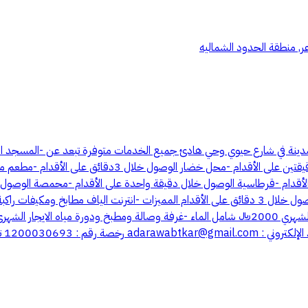
عر, منطقة الحدود الشماليه
دينة في شارع حيوي وحي هادئ جميع الخدمات متوفرة تبعد عن -المسجد ال
غيار زيت- مغسلة ملابس - مغسلة سيارات -سوبر ماركت - الوصو
مطعم شاورما ومعجنات الوصول خلال 5 دقائق على الأقدام -محل ورد الوصول خلال 3 دقائق على الأقدام 
إلكتروني : ‏
adarawabtkar@gmail.com
رخصة رقم : 1200030693 ترخيص إعلاني رقم : 7200757068