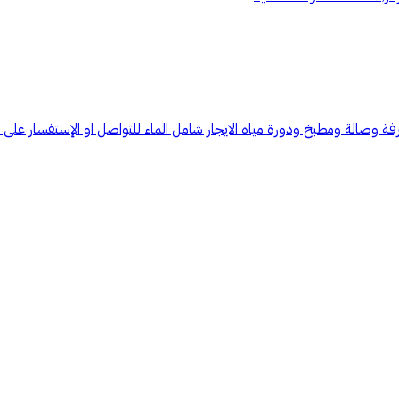
صالة ومطبخ ودورة مياه الايجار شامل الماء للتواصل او الإستفسار على ارقام