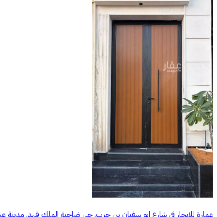
عمارة للإيجار في شارع ابو سفيان بن حرب, حي ضاحية الملك فهد, مدينة عر