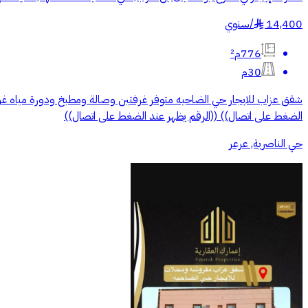
14,400
/
سنوي
§
776م²
30م
شقق عزاب للايجار حي الضاحيه متوفر غرفتين وصالة ومطبخ ودورة مياه غرفة و
الضغط على اتصال)) ((الرقم يظهر عند الضغط على اتصال))
حي الناصرية, عرعر