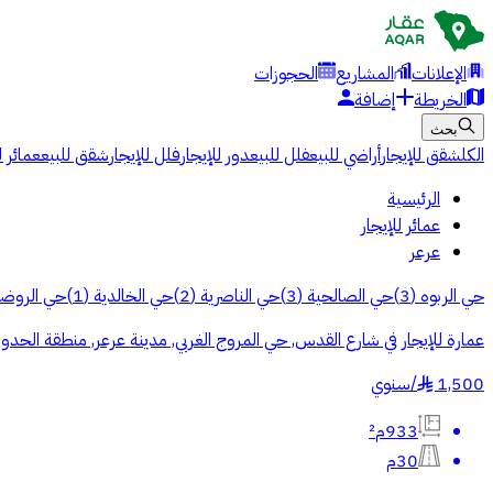
الإعلانات
المشاريع
الحجوزات
الخريطة
إضافة
بحث
الكل
شقق للإيجار
أراضي للبيع
فلل للبيع
دور للإيجار
فلل للإيجار
شقق للبيع
عمائر ل
الرئيسية
عمائر للإيجار
عرعر
حي الربوه
(
3
)
حي الصالحية
(
3
)
حي الناصرية
(
2
)
حي الخالدية
(
1
)
حي الروض
عمارة للإيجار في شارع القدس, حي المروج الغربي, مدينة عرعر, منطقة الحدود
1,500
/
سنوي
§
933م²
30م