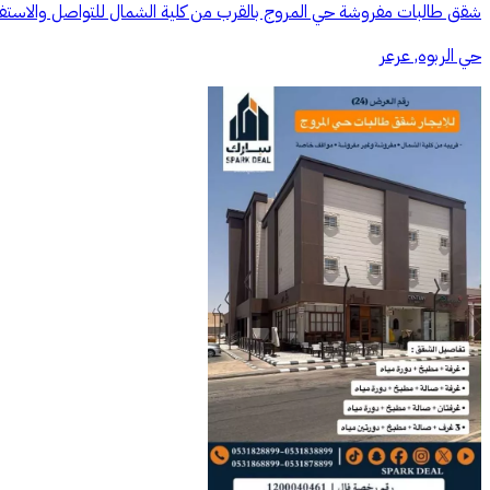
شقق طالبات مفروشة حي المروج بالقرب من كلية الشمال للتواصل والاستفسا
حي الربوه, عرعر