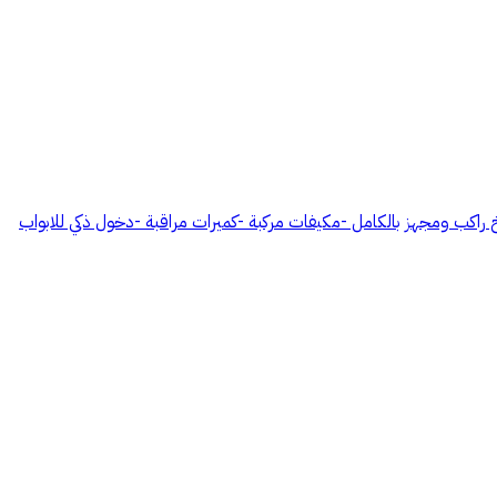
 -مطبخ راكب بكامل تجهيزاته -2دورة مياه ✨*مميزات الشقة* ✨ -مطبخ راكب ومجهز بالكامل -مكيفات مركبة -كميرات مراقبة -دخول ذكي للابواب