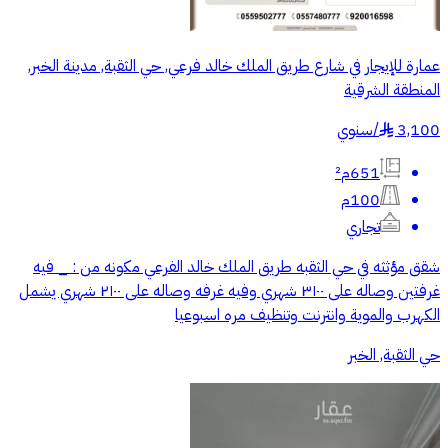
عمارة للإيجار في شارع طريق الملك خالد فرعي, حي الثقبة, مدينة الخبر,
المنطقة الشرقية
3,100
/
سنوي
§
651م²
100م
تجاري
شقق مؤثثه في حي الثقبه طريق الملك خالد الفرعي مكونه من : _ فيه
غرفتين وصاله على ٣١٠٠ شهري وفيه غرفه وصاله على ٢١٠٠ شهري يشمل
الكهرب والموية وانترنت وتنظيف مره اسبوعيا
حي الثقبة, الخبر