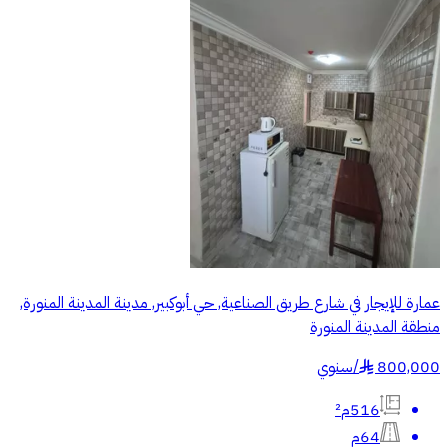
عمارة للإيجار في شارع طريق الصناعية, حي أبوكبير, مدينة المدينة المنورة,
منطقة المدينة المنورة
800,000
/
سنوي
§
516م²
64م