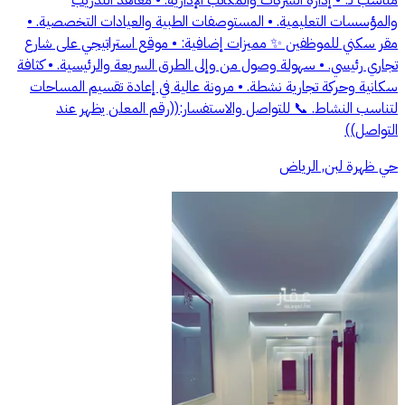
مناسب لـ: • إدارة الشركات والمكاتب الإدارية. • معاهد التدريب
والمؤسسات التعليمية. • المستوصفات الطبية والعيادات التخصصية. •
مقر سكني للموظفين ✨ مميزات إضافية: • موقع استراتيجي على شارع
تجاري رئيسي. • سهولة وصول من وإلى الطرق السريعة والرئيسية. • كثافة
سكانية وحركة تجارية نشطة. • مرونة عالية في إعادة تقسيم المساحات
لتناسب النشاط. 📞 للتواصل والاستفسار:((رقم المعلن يظهر عند
التواصل))
حي ظهرة لبن, الرياض