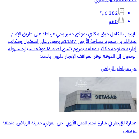
6,282م²
60م
للإيجار بالكامل مبنى مكتبي بموقع مميز بحي غرناطة على طريق الإمام
عبدالله بن سعود مساحة الأرض 1187م يحتوي على استقبال ومكاتب
إدارية مفتوحه مكاتب مغلقه بدروم يتسع لعدد ١٤ موقف سياره سهولة
الوصول إلى الموقع توفر المواقف الإيجار مليون بالسنه
حي غرناطة, الرياض
عمارة للإيجار في شارع نجم الدين الأيوبي, حي العوالي, مدينة الرياض, منطقة
الرياض