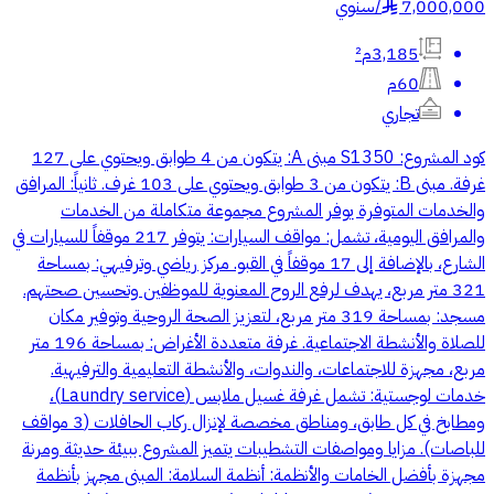
7,000,000
/
سنوي
§
3,185م²
60م
تجاري
كود المشروع: S1350 مبنى A: يتكون من 4 طوابق ويحتوي على 127
غرفة. مبنى B: يتكون من 3 طوابق ويحتوي على 103 غرف. ثانياً: المرافق
والخدمات المتوفرة يوفر المشروع مجموعة متكاملة من الخدمات
والمرافق اليومية، تشمل: مواقف السيارات: يتوفر 217 موقفاً للسيارات في
الشارع، بالإضافة إلى 17 موقفاً في القبو. مركز رياضي وترفيهي: بمساحة
321 متر مربع، يهدف لرفع الروح المعنوية للموظفين وتحسين صحتهم.
مسجد: بمساحة 319 متر مربع، لتعزيز الصحة الروحية وتوفير مكان
للصلاة والأنشطة الاجتماعية. غرفة متعددة الأغراض: بمساحة 196 متر
مربع، مجهزة للاجتماعات، والندوات، والأنشطة التعليمية والترفيهية.
خدمات لوجستية: تشمل غرفة غسيل ملابس (Laundry service)،
ومطابخ في كل طابق، ومناطق مخصصة لإنزال ركاب الحافلات (3 مواقف
للباصات). مزايا ومواصفات التشطيبات يتميز المشروع ببيئة حديثة ومرنة
مجهزة بأفضل الخامات والأنظمة: أنظمة السلامة: المبنى مجهز بأنظمة