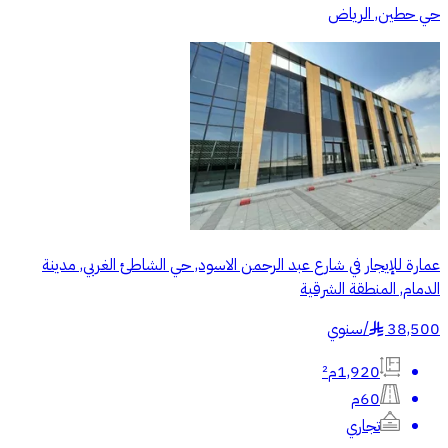
حي حطين, الرياض
عمارة للإيجار في شارع عبد الرحمن الاسود, حي الشاطئ الغربي, مدينة
الدمام, المنطقة الشرقية
38,500
/
سنوي
§
1,920م²
60م
تجاري