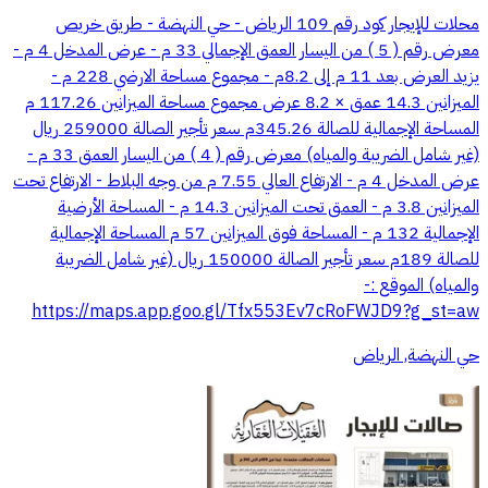
محلات للإيجار كود رقم 109 الرياض - حي النهضة - طريق خريص
معرض رقم ( 5 ) من اليسار العمق الإجمالي 33 م - عرض المدخل 4 م -
يزيد العرض بعد 11 م إلى 8.2م - مجموع مساحة الارضي 228 م -
الميزانين 14.3 عمق × 8.2 عرض مجموع مساحة الميزانين 117.26 م
المساحة الإجمالية للصالة 345.26م سعر تأجير الصالة 259000 ريال
(غير شامل الضريبة والمياه) معرض رقم ( 4 ) من اليسار العمق 33 م -
عرض المدخل 4 م - الارتفاع العالي 7.55 م من وجه البلاط - الارتفاع تحت
الميزانين 3.8 م - العمق تحت الميزانين 14.3 م - المساحة الأرضية
الإجمالية 132 م - المساحة فوق الميزانين 57 م المساحة الإجمالية
للصالة 189م سعر تأجير الصالة 150000 ريال (غير شامل الضريبة
والمياه) الموقع :-
https://maps.app.goo.gl/Tfx553Ev7cRoFWJD9?g_st=aw
حي النهضة, الرياض