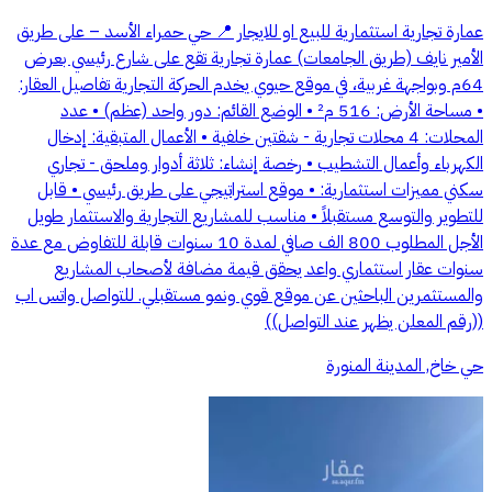
عمارة تجارية استثمارية للبيع او للايجار 📍 حي حمراء الأسد – على طريق
الأمير نايف (طريق الجامعات) عمارة تجارية تقع على شارع رئيسي بعرض
64م وبواجهة غربية، في موقع حيوي يخدم الحركة التجارية تفاصيل العقار:
• مساحة الأرض: 516 م² • الوضع القائم: دور واحد (عظم) • عدد
المحلات: 4 محلات تجارية - شقتين خلفية • الأعمال المتبقية: إدخال
الكهرباء وأعمال التشطيب • رخصة إنشاء: ثلاثة أدوار وملحق - تجاري
سكني مميزات استثمارية: • موقع استراتيجي على طريق رئيسي • قابل
للتطوير والتوسع مستقبلاً • مناسب للمشاريع التجارية والاستثمار طويل
الأجل المطلوب 800 الف صافي لمدة 10 سنوات قابلة للتفاوض مع عدة
سنوات عقار استثماري واعد يحقق قيمة مضافة لأصحاب المشاريع
والمستثمرين الباحثين عن موقع قوي ونمو مستقبلي. للتواصل واتس اب
((رقم المعلن يظهر عند التواصل))
حي خاخ, المدينة المنورة