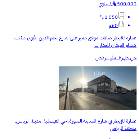
500,000
/
سنوي
§
1,050م²
60م
عماره للايجار صالات موقع مميز على شارع نجم الدين الأيوبى مكتب
هشام العيفان للعقارات
حي ظهرة نمار, الرياض
عمارة للإيجار في شارع المدينة المنورة, حي الفيصلية, مدينة الرياض,
منطقة الرياض