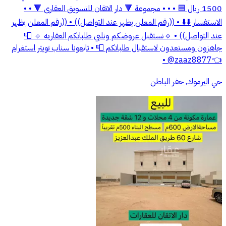
1500 ريال 🟦 • • • مجموعة 🔻 دار الاتقان للتسويق العقارى 🔻 • •
الاستفسار ⬇️⬇️ • ((رقم المعلن يظهر عند التواصل)) • ((رقم المعلن يظهر
عند التواصل)) • 🔹نستقبل عروضكم ونلبي طلباتكم العقاريه 🔹 📮
جاهزون ومستعدون لاستقبال طلباتكم 📮 • تابعونا سناب تويتر استغرام
👈zaaz8877@ •
حي اليرموك, حفر الباطن