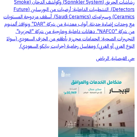
رشاشات الحريق (Sprinkler System) وكواشف الدخان (Smoke
Detectors). التشطيبات الداخلية: أرضيات من البورسلين (Future
Ceramics) وسيراميك (Saudi Ceramics). أسقف مزدوجة المستويات
مع وحدات إضاءة حديثة. أبواب معدنية من شركة "DAR" ونوافذ ألمنيوم
من شركة "NAFCO". دهانات داخلية وخارجية من شركة "الجزيرة".
التجهيزات الصحية: الحمامات مجهزة بأطقم من الخزف السعودي (سواءً
النوع العربي أو الغربي) ومغاسل رخامية (جرانيت بيانكو السعودي).
حي الفيصلية, الرياض