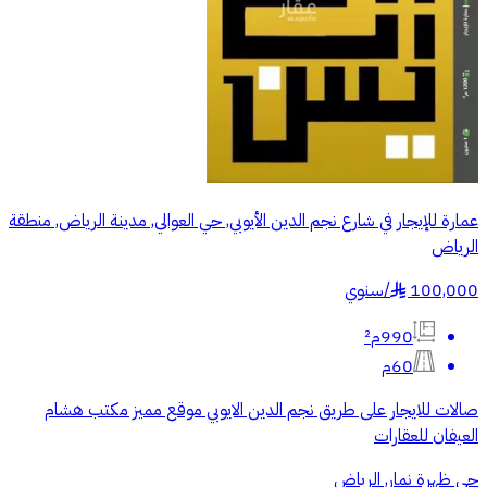
عمارة للإيجار في شارع نجم الدين الأيوبي, حي العوالي, مدينة الرياض, منطقة
الرياض
100,000
/
سنوي
§
990م²
60م
صالات للايجار على طريق نجم الدين الايوبي موقع مميز مكتب هشام
العيفان للعقارات
حي ظهرة نمار, الرياض