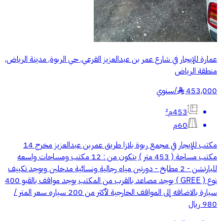
عمارة للإيجار في شارع عمر بن عبدالعزيز الفرعي, حي الربوة, مدينة الرياض,
منطقة الرياض
453,000
/
سنوي
§
453م²
60م
مكتب للإيجار في مجمع ربوة بلازا طريق عمربن عبدالعزيز مخرج 14
مكتب مساحة ( 453 متر ) يتكون من : 12 مكتب ومساحات واسعه
للبارتشن - 2 مطابخ - دورتين مياه رجالية ونسائية مدخلين ويوجد تكييف
نوع ( GREE ) يوجد مصاعد بالقرب من المكتب يوجد مواقف بالقبو 400
سيارة بالاضافه إلى المواقف الخارجية لأكثر من 200 سياره سعر المتر /
980 ريال