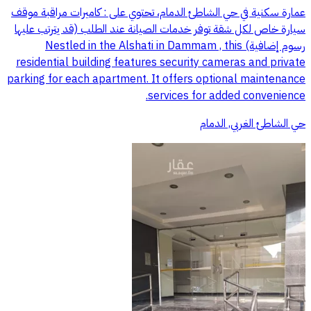
عمارة سكنية في حي الشاطئ الدمام، تحتوي على : كاميرات مراقبة موقف
سيارة خاص لكل شقة توفر خدمات الصيانة عند الطلب (قد يترتب عليها
رسوم إضافية) Nestled in the Alshati in Dammam , this
residential building features security cameras and private
parking for each apartment. It offers optional maintenance
services for added convenience.
حي الشاطئ الغربي, الدمام