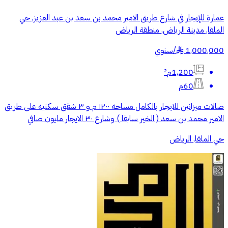
عمارة للإيجار في شارع طريق الامير محمد بن سعد بن عبد العزيز, حي
الملقا, مدينة الرياض, منطقة الرياض
1,000,000
/
سنوي
§
1,200م²
60م
صالات ميزانين للايجار بالكامل مساحه ١٢٠٠ م و ٣ شقق سكنيه على طريق
الامير محمد بن سعد ( الخير سابقا ) وشارع ٣٠ الايجار مليون صافي
حي الملقا, الرياض