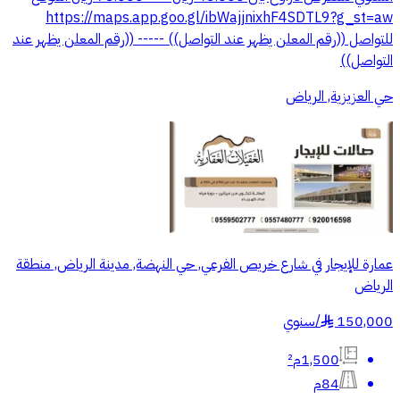
https://maps.app.goo.gl/ibWajjnixhF4SDTL9?g_st=aw
للتواصل ((رقم المعلن يظهر عند التواصل)) ----- ((رقم المعلن يظهر عند
التواصل))
حي العزيزية, الرياض
عمارة للإيجار في شارع خريص الفرعي, حي النهضة, مدينة الرياض, منطقة
الرياض
150,000
/
سنوي
§
1,500م²
84م