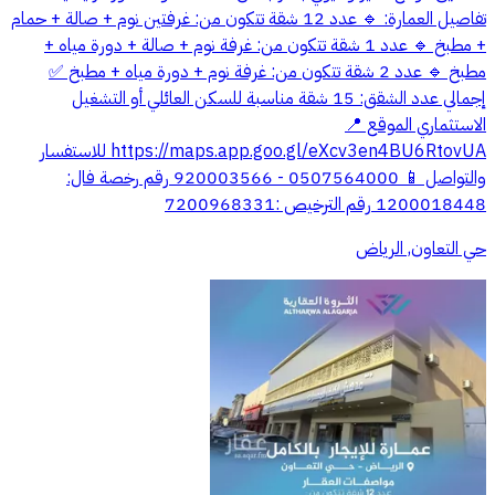
تفاصيل العمارة: 🔹 عدد 12 شقة تتكون من: غرفتين نوم + صالة + حمام
+ مطبخ 🔹 عدد 1 شقة تتكون من: غرفة نوم + صالة + دورة مياه +
مطبخ 🔹 عدد 2 شقة تتكون من: غرفة نوم + دورة مياه + مطبخ ✅
إجمالي عدد الشقق: 15 شقة مناسبة للسكن العائلي أو التشغيل
الاستثماري الموقع 📍
https://maps.app.goo.gl/eXcv3en4BU6RtovUA للاستفسار
والتواصل 📱 0507564000 - 920003566 رقم رخصة فال:
1200018448 رقم الترخيص :7200968331
حي التعاون, الرياض