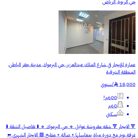
حي الربوة, الرياض
عمارة للإيجار في شارع الملك عبدالعزيز, حي اليرموك, مدينة حفر الباطن,
المنطقة الشرقية
18,000
/
سنوي
§
600م²
60م
سكني
🔻 الايجار 🔻 شقه مفروشة عوايل 🔹 حي اليرموك 🔹 ⬇️ تفاصيل الشقة ⬇️
غرفة نوم مع دورة مياة بمغاسلها + صالة + مطبخ 🟦 الايجار الشهري ⬅️