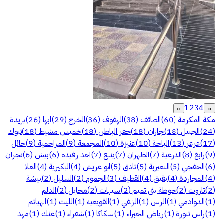
1
2
3
4
»
«
مكة المكرمة
(
60
)
الطائف
(
38
)
الهفوف
(
36
)
الخرج
(
29
)
ابها
(
26
)
بريدة
(
24
)
الجبيل
(
18
)
جازان
(
18
)
حفر الباطن
(
18
)
خميس مشيط
(
18
)
تبوك
(
17
)
عرعر
(
13
)
الباحة
(
10
)
عنيزة
(
10
)
المجمعة
(
9
)
المزاحمية
(
9
)
حائل
(
9
)
رابغ
(
8
)
الدرعية
(
7
)
الظهران
(
7
)
ينبع
(
7
)
احد رفيده
(
6
)
بيش
(
6
)
نجران
(
6
)
الخفجي
(
5
)
النعيرية
(
5
)
ثادق
(
5
)
ابو عريش
(
4
)
البكيرية
(
4
)
العلا
(
4
)
المجاردة
(
4
)
بقيق
(
4
)
القطيف
(
3
)
الجموم
(
2
)
السليل
(
2
)
بيشة
(
2
)
تاروت
(
2
)
حوطة بني تميم
(
2
)
سيهات
(
2
)
محايل
(
2
)
الدلم
(
1
)
الدوادمي
(
1
)
الرس
(
1
)
الزلفي
(
1
)
القويعية
(
1
)
الليث
(
1
)
الهياثم
(
1
)
راس تنورة
(
1
)
رياض الخبراء
(
1
)
سكاكا
(
1
)
شقراء
(
1
)
عنك
(
1
)
مهد