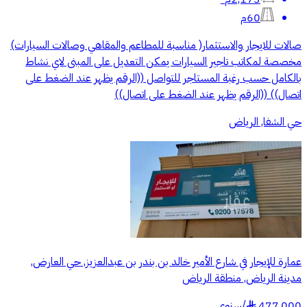
60م
صالات للايجار والاستثمار( مناسبة للمطاعم والمقاهي وصالات السيارات)
مخصصة لمكاتب تاجير السيارات يمكن التعديل على المبنى لاي نشاط
بالكامل حسب رغبة المستاجر للتواصل ((الرقم يظهر عند الضغط على
اتصال)) ((الرقم يظهر عند الضغط على اتصال))
حي الشفا, الرياض
عمارة للإيجار في شارع الأمير خالد بن بندر بن عبدالعزيز, حي العارض,
مدينة الرياض, منطقة الرياض
477,000
/
سنوي
§