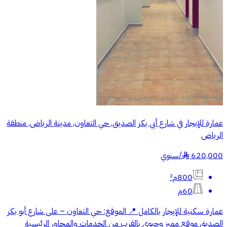
عمارة للإيجار في شارع أبي بكر الصديق, حي التعاون, مدينة الرياض, منطقة
الرياض
620,000
/
سنوي
§
800م²
60م
عمارة سكنية للإيجار بالكامل 📍 الموقع: حي التعاون – على شارع أبو بكر
الصديق موقع مميز وحيوي بالقرب من الخدمات والمحاور الرئيسية