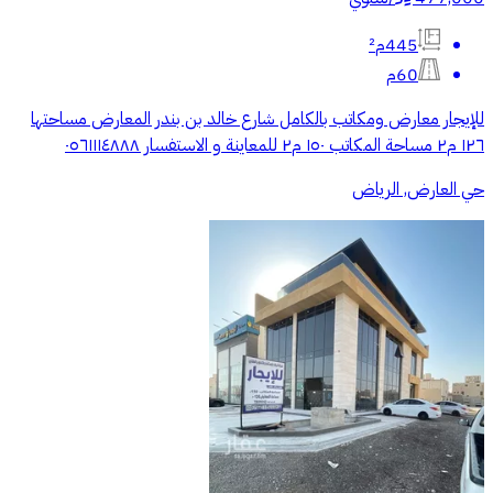
445م²
60م
للإيجار معارض ومكاتب بالكامل شارع خالد بن بندر المعارض مساحتها
١٢٦ م٢ مساحة المكاتب ١٥٠ م٢ للمعاينة و الاستفسار ٠٥٦١١١٤٨٨٨
حي العارض, الرياض