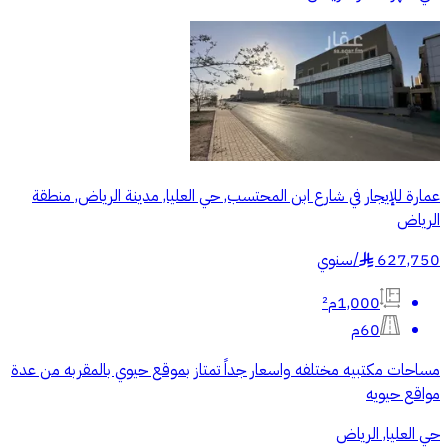
عمارة للإيجار في شارع ابن المحتسب, حي العليا, مدينة الرياض, منطقة
الرياض
627,750
/
سنوي
§
1,000م²
60م
مساحات مكتبيه مختلفه واسعار جداً تمتاز بموقع حيوي بالمقربه من عدة
مواقع حيويه
حي العليا, الرياض