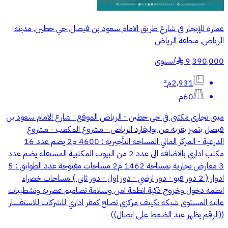
عمارة للإيجار في شارع طريق الامام سعود بن فيصل, حي حطين, مدينة
الرياض, منطقة الرياض
9,390,000
/
سنوي
§
2,931م²
60م
مبنى تجاري مكتبي في حي حطين - الرياض الموقع : شارع الامام سعود بن
فيصل يتميز بقربه من بوليفارد الرياض - مشروع المكعب - مشروع
الدرعية - المركز المالي المساحة التأجيرية : 4600 م2 يضم عدد 16
مكتب اداري بالاضافة الى عدد 2 من البيوت المكتبية المستقلة يضم عدد
3 معارض تجارية بمساحة 1462 م2 مساحات مفتوحة عدد الطوابق : 5
ادوار ( 2 دور قبو - دور ارضي - دور اول - دور ثاني ) مساحات خضراء
انظمة دخول وخروج ذكية انظمة امن وسلامة تصاميم عصرية وتشطيبات
عالية المستوى شبكة تكييف مركزي تصلح كمقر اداري للشركات للاستفسار
((الرقم يظهر عند الضغط على اتصال))