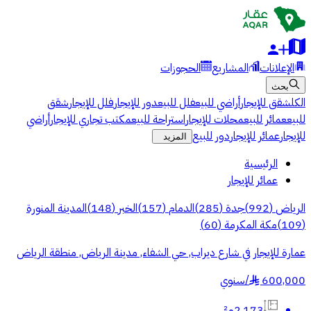
الإعلانات
المشاريع
الحجوزات
بحث
الكل
شقق للإيجار
أراضي للبيع
فلل للبيع
دور للإيجار
فلل للإيجار
شقق
للبيع
عمائر للبيع
محلات للإيجار
استراحة للبيع
مكتب تجاري للإيجار
أراضي
للإيجار
عمائر للإيجار
دور للبيع
المزيد
الرئيسية
عمائر للإيجار
الرياض
(
992
)
جدة
(
285
)
الدمام
(
157
)
الخبر
(
148
)
المدينة المنورة
(
109
)
مكة المكرمة
(
60
)
عمارة للإيجار في شارع ديراب, حي الشفاء, مدينة الرياض, منطقة الرياض
600,000
/
سنوي
§
2,173م²