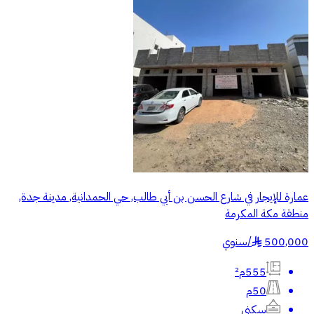
عمارة للإيجار في شارع الحسن بن أبي طالب, حي الحمدانية, مدينة جدة,
منطقة مكة المكرمة
500,000
/
سنوي
§
555م²
50م
سكني