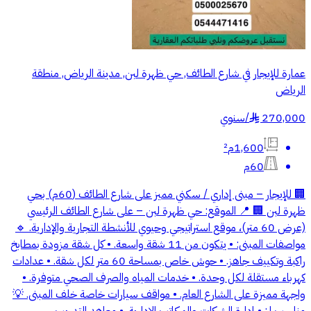
عمارة للإيجار في شارع الطائف, حي ظهرة لبن, مدينة الرياض, منطقة
الرياض
270,000
/
سنوي
§
1,600م²
60م
🏢 للإيجار – مبنى إداري / سكني مميز على شارع الطائف (60م) بحي
ظهرة لبن 🏢 📍 الموقع: حي ظهرة لبن – على شارع الطائف الرئيسي
(عرض 60 متر)، موقع استراتيجي وحيوي للأنشطة التجارية والإدارية. 🔹
مواصفات المبنى: • يتكون من 11 شقة واسعة. • كل شقة مزودة بمطابخ
راكبة وتكييف جاهز. • حوش خاص بمساحة 60 متر لكل شقة. • عدادات
كهرباء مستقلة لكل وحدة. • خدمات المياه والصرف الصحي متوفرة. •
واجهة مميزة على الشارع العام. • مواقف سيارات خاصة خلف المبنى. 💡