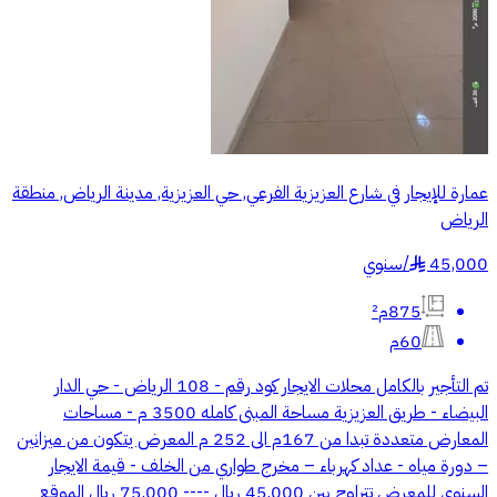
عمارة للإيجار في شارع العزيزية الفرعي, حي العزيزية, مدينة الرياض, منطقة
الرياض
45,000
/
سنوي
§
875م²
60م
تم التأجير بالكامل محلات الايجار كود رقم - 108 الرياض - حي الدار
البيضاء - طريق العزيزية مساحة المبنى كامله 3500 م - مساحات
المعارض متعددة تبدا من 167م الى 252 م المعرض يتكون من ميزانين
– دورة مياه - عداد كهرباء – مخرج طواري من الخلف - قيمة الايجار
السنوي للمعرض تتراوح بين 45.000 ريال ---- 75.000 ريال الموقع