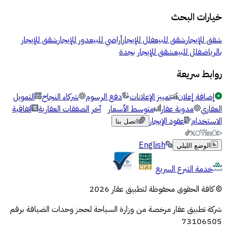
خيارات البحث
شقق للإيجار
شقق للبيع
فلل للإيجار
أراضي للبيع
دور للإيجار
شقق للإيجار
بالرياض
فلل للبيع
شقق للإيجار بجدة
روابط سريعة
إضافة إعلان
تمييز الإعلانات
دفع الرسوم
شركاء النجاح
التمويل
العقاري
مدونة عقار
متوسط الأسعار
آخر الصفقات العقارية
اتفاقية
الاستخدام
عقود الإيجار
اتصل بنا
English
الوضع الليلي
خدمة التبرع السريع
© كافة الحقوق محفوظة لتطبيق عقار 2026
شركة تطبيق عقار مرخصة من وزارة السياحة لحجز وحدات الضيافة برقم
73106505