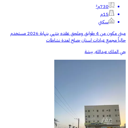
730م²
15م
سكني
مبنى مكون من 4 طوابق وملحق عقده ينتهي بنهاية 2026 مستخدم
حالياً مجمع عيادات اسنان يصلح لعدة نشاطات
حي الملك عبدالله, بيشة