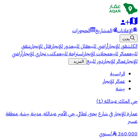
الإعلانات
المشاريع
الحجوزات
بحث
الكل
شقق للإيجار
أراضي للبيع
فلل للبيع
دور للإيجار
فلل للإيجار
شقق
للبيع
عمائر للبيع
محلات للإيجار
استراحة للبيع
مكتب تجاري للإيجار
أراضي
للإيجار
عمائر للإيجار
دور للبيع
المزيد
الرئيسية
عمائر للإيجار
بيشة
حي الملك عبدالله
(
1
)
عمارة للإيجار في شارع يحيى لطائي, حي الأمير عبدالله, مدينة بيشة, منطقة
عسير
360,000
/
سنوي
§