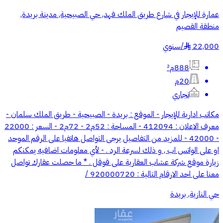
عمارة للإيجار في شارع طريق الملك فهد, حي الصبيحية, مدينة بريدة,
منطقة القصيم
22,000
/
سنوي
§
888م²
20م
تجاري
مكاتب ادارية للإيجار -⁠ ⁠الموقع : ⁠بريدة - الصبيحية - طريق الملك سلمان -⁠
⁠معرف الاعلان : 412094 -⁠ ⁠المساحة : 52م2 - 72م2 - ⁠السعر : 22000
- 42000 - للمزيد من التفاصيل يرجى التواصل هاتفيا على الرقم الموحد
او على الواتس اب , و ذلك لسرعة الرد . - لأي معلومات اضافيه يمكنكم
زيارة موقع شركة عشاب العقارية على قوقل . * ما حصلت عقارك تواصل
معنا على احد الارقام التالية : 920000720 /
حي النازية, بريدة