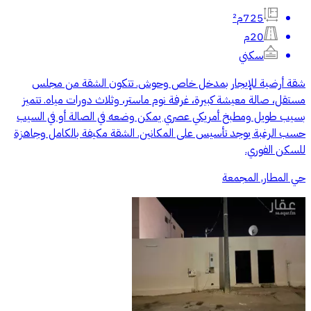
725م²
20م
سكني
شقة أرضية للإيجار بمدخل خاص وحوش. تتكون الشقة من مجلس
مستقل، صالة معيشة كبيرة، غرفة نوم ماستر، وثلاث دورات مياه. تتميز
بسيب طويل ومطبخ أمريكي عصري يمكن وضعه في الصالة أو في السيب
حسب الرغبة يوجد تأسيس على المكانين. الشقة مكيفة بالكامل وجاهزة
للسكن الفوري.
حي المطار, المجمعة