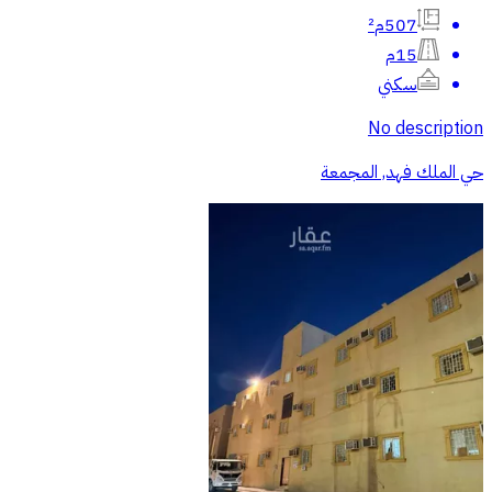
507م²
15م
سكني
No description
حي الملك فهد, المجمعة