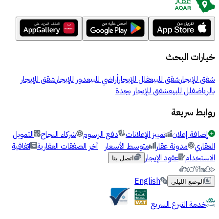
خيارات البحث
شقق للإيجار
شقق للبيع
فلل للإيجار
أراضي للبيع
دور للإيجار
شقق للإيجار
بالرياض
فلل للبيع
شقق للإيجار بجدة
روابط سريعة
إضافة إعلان
تمييز الإعلانات
دفع الرسوم
شركاء النجاح
التمويل
العقاري
مدونة عقار
متوسط الأسعار
آخر الصفقات العقارية
اتفاقية
الاستخدام
عقود الإيجار
اتصل بنا
English
الوضع الليلي
خدمة التبرع السريع