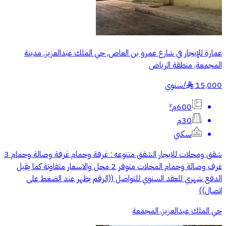
عمارة للإيجار في شارع عمرو بن العاص, حي الملك عبدالعزيز, مدينة
المجمعة, منطقة الرياض
15,000
/
سنوي
§
600م²
30م
سكني
شقق ومحلات للايجار الشقق متنوعه : غرفة وحمام غرفة وصالة وحمام 3
غرف وصالة وحمام المحلات متوفر 2 محل والاسعار متفاوتة كما يقبل
الدفع شهري للعقد السنوي للتواصل ((الرقم يظهر عند الضغط على
اتصال))
حي الملك عبدالعزيز, المجمعة