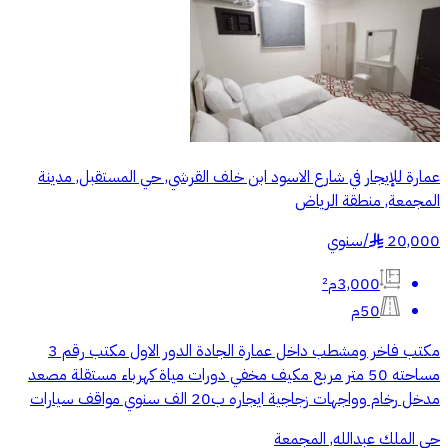
عمارة للإيجار في شارع الاسود ابن خلف القرشي, حي المستقبل, مدينة
المجمعة, منطقة الرياض
20,000
/
سنوي
§
3,000م²
50م
مكتب فاخر ومشطب داخل عمارة الجادة الدور الاول مكتب رقم 3
مساحته 50 متر مربع مكيف مخفي دورات مياة كهرباء مستقلة مصعد
مدخل رخام وواجهات زجاجية ايجاره ب20 الف سنوي مواقف سيارات
حي الملك عبدالله, المجمعة