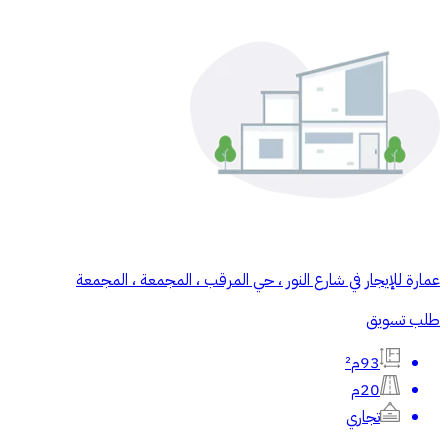
عمارة للإيجار في شارع النور ، حي المرقب ، المجمعة ، المجمعة
طلب تسويق
93م²
20م
تجاري