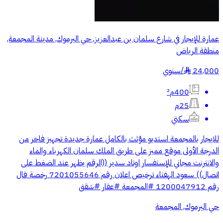
عمارة للإيجار في شارع سلمان بن عبدالعزيز, حي اليرموك, مدينة المجمعة,
منطقة الرياض
24,000
/
سنوي
§
400م²
25م
سكني
للايجار بالمجمعة استديو مؤثث بالكامل عمارة جديدة تجهيز فاخر من
الدرجة الأولى موقع مميز على طريق الملك سلمان الكهرباء والماء
والانترنت مجاني للإستفسار اوتاد سدير ((الرقم يظهر عند الضغط على
اتصال)) سعود الهفتاء ترخيص اعلان رقم 7201055646 رخصة فال
رقم 1200047912 #المجمعة #عقار #شقق
حي اليرموك, المجمعة