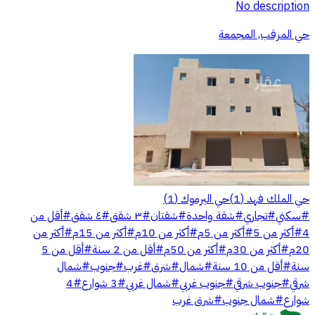
No description
حي المرقب, المجمعة
حي الملك فهد
(
1
)
حي اليرموك
(
1
)
#
سكني
#
تجاري
#
شقة واحدة
#
شقتان
#
٣ شقق
#
٤ شقق
#
أقل من
4
#
أكثر من 5
#
أكثر من 5م
#
أكثر من 10م
#
أكثر من 15م
#
أكثر من
20م
#
أكثر من 30م
#
أكثر من 50م
#
أقل من 2 سنة
#
أقل من 5
سنة
#
أقل من 10 سنة
#
شمال
#
شرق
#
غرب
#
جنوب
#
شمال
شرقي
#
جنوب شرقي
#
جنوب غربي
#
شمال غربي
#
3 شوارع
#
4
شوارع
#
شمال جنوب
#
شرق غرب