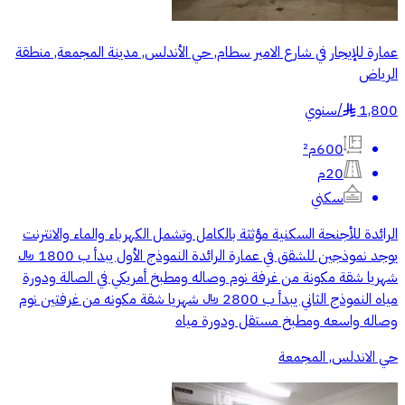
عمارة للإيجار في شارع الامير سطام, حي الأندلس, مدينة المجمعة, منطقة
الرياض
1,800
/
سنوي
§
600م²
20م
سكني
الرائدة للأجنحة السكنية مؤثثة بالكامل وتشمل الكهرباء والماء والانترنت
يوجد نموذجين للشقق في عمارة الرائدة النموذج الأول يبدأ ب 1800 ﷼
شهريا شقة مكونة من غرفة نوم وصاله ومطبخ أمريكي في الصالة ودورة
مياه النموذج الثاني يبدأ ب 2800 ﷼ شهريا شقة مكونه من غرفتين نوم
وصاله واسعه ومطبخ مستقل ودورة مياه
حي الاندلس, المجمعة