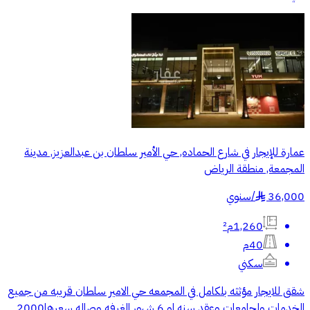
عمارة للإيجار في شارع الحماده, حي الأمير سلطان بن عبدالعزيز, مدينة
المجمعة, منطقة الرياض
36,000
/
سنوي
§
1,260م²
40م
سكني
شقق للايجار مؤثثه بلكامل في المجمعه حي الامير سلطان قريبه من جميع
الخدمات ولجامعات وعقد سنه او 6 شهور الغرفه وصاله سعرها2000