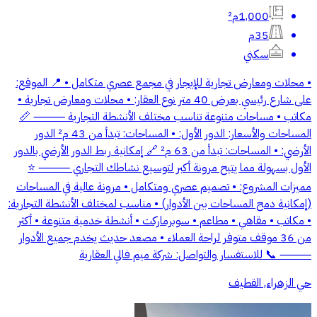
1,000م²
35م
سكني
• محلات ومعارض تجارية للإيجار في مجمع عصري متكامل • 📍 الموقع:
على شارع رئيسي بعرض 40 متر نوع العقار: • محلات ومعارض تجارية •
مكاتب • مساحات متنوعة تناسب مختلف الأنشطة التجارية ⸻ 📏
المساحات والأسعار: الدور الأول: • المساحات: تبدأ من 43 م² الدور
الأرضي: • المساحات: تبدأ من 63 م² 🔗 إمكانية ربط الدور الأرضي بالدور
الأول بسهولة مما يتيح مرونة أكبر لتوسيع نشاطك التجاري ⸻ ⭐
مميزات المشروع: • تصميم عصري ومتكامل • مرونة عالية في المساحات
(إمكانية دمج المساحات بين الأدوار) • مناسب لمختلف الأنشطة التجارية:
• مكاتب • مقاهي • مطاعم • سوبرماركت • أنشطة خدمية متنوعة • أكثر
من 36 موقف متوفر لراحة العملاء • مصعد حديث يخدم جميع الأدوار
⸻ 📞 للاستفسار والتواصل: شركة ميم فالي العقارية
حي الزهراء, القطيف