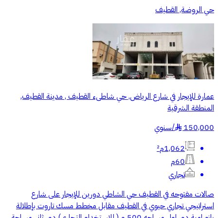
حي الروضة, القطيف
عمارة للإيجار في شارع الرياض, حي شاطىء القطيف , مدينة القطيف,
المنطقة الشرقية
150,000
/
سنوي
§
1,062م²
60م
تجاري
صالات مفتوحه في القطيف حي الشاطي دورين للإيجار على شارع
استراتيجي تجاري حيوي في القطيف مقابل مخطط مسك تاروت بإطلالة
بانورامية دور اول مساحه 500 م ( للاستخدام التجاري) دور ثاني مساحة