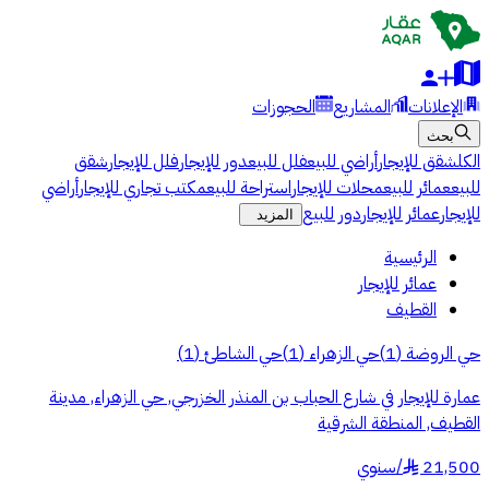
الإعلانات
المشاريع
الحجوزات
بحث
الكل
شقق للإيجار
أراضي للبيع
فلل للبيع
دور للإيجار
فلل للإيجار
شقق
للبيع
عمائر للبيع
محلات للإيجار
استراحة للبيع
مكتب تجاري للإيجار
أراضي
للإيجار
عمائر للإيجار
دور للبيع
المزيد
الرئيسية
عمائر للإيجار
القطيف
حي الروضة
(
1
)
حي الزهراء
(
1
)
حي الشاطئ
(
1
)
عمارة للإيجار في شارع الحباب بن المنذر الخزرجي, حي الزهراء, مدينة
القطيف, المنطقة الشرقية
21,500
/
سنوي
§