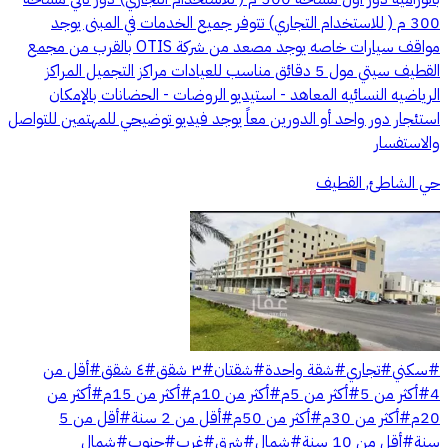
300 م ( للاستخدام التجاري) تتوفر جميع الخدمات في المبنى يوجد
مواقف سيارات خاصه يوجد مصعد من شركة OTIS بالقرب من مجمع
القطيف سيتي مول 5 دقائق مناسب للعيادات مراكز التجميل المراكز
الرياضيه النسائيه المعاهد - استيديو الروضات - الحضانات بالإمكان
استئجار دور واحد أو الدورين معاً يوجد فيديو توضيحي للمهتمين للتواصل
والاستفسار
حي الشاطئ, القطيف
#
سكني
#
تجاري
#
شقة واحدة
#
شقتان
#
٣ شقق
#
٤ شقق
#
أقل من
4
#
أكثر من 5
#
أكثر من 5م
#
أكثر من 10م
#
أكثر من 15م
#
أكثر من
20م
#
أكثر من 30م
#
أكثر من 50م
#
أقل من 2 سنة
#
أقل من 5
سنة
#
أقل من 10 سنة
#
شمال
#
شرق
#
غرب
#
جنوب
#
شمال