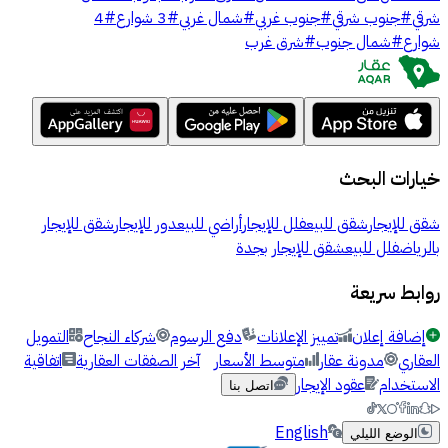
شرقي
#
جنوب شرقي
#
جنوب غربي
#
شمال غربي
#
3 شوارع
#
4
شوارع
#
شمال جنوب
#
شرق غرب
خيارات البحث
شقق للإيجار
شقق للبيع
فلل للإيجار
أراضي للبيع
دور للإيجار
شقق للإيجار
بالرياض
فلل للبيع
شقق للإيجار بجدة
روابط سريعة
إضافة إعلان
تمييز الإعلانات
دفع الرسوم
شركاء النجاح
التمويل
العقاري
مدونة عقار
متوسط الأسعار
آخر الصفقات العقارية
اتفاقية
الاستخدام
عقود الإيجار
اتصل بنا
English
الوضع الليلي