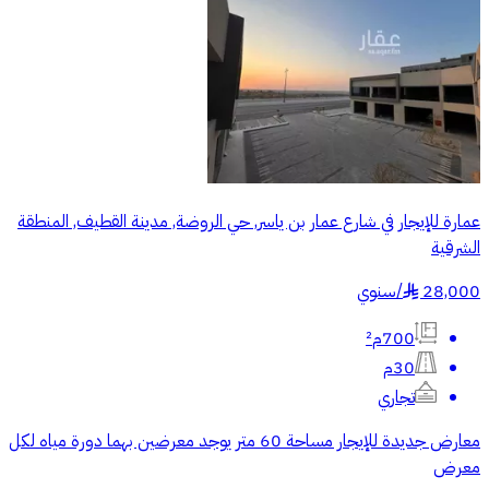
عمارة للإيجار في شارع عمار بن ياسر, حي الروضة, مدينة القطيف, المنطقة
الشرقية
28,000
/
سنوي
§
700م²
30م
تجاري
معارض جديدة للإيجار مساحة 60 متر يوجد معرضين بهما دورة مياه لكل
معرض