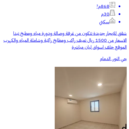
868م²
30م
سكني
شقق للايجار جديدة تتكون من غرفة وصالة ودورة مياه ومطبخ تبدا
الاسعار من 1500 ريال تميف راكب ومطابخ راكبة وشاملة المياه والكهرب
الموقع خلف اسواق ليان مباشرة
حي النور, الدمام