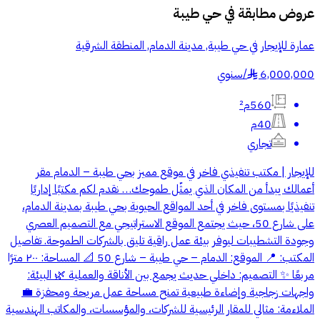
عروض مطابقة في
حي طيبة
عمارة للإيجار في حي طيبة, مدينة الدمام, المنطقة الشرقية
6,000,000
/
سنوي
§
560م²
40م
تجاري
للإيجار | مكتب تنفيذي فاخر في موقع مميز بحي طيبة – الدمام مقر
أعمالك يبدأ من المكان الذي يمثّل طموحك… نقدم لكم مكتبًا إداريًا
تنفيذيًا بمستوى فاخر في أحد المواقع الحيوية بحي طيبة بمدينة الدمام،
على شارع 50، حيث يجتمع الموقع الاستراتيجي مع التصميم العصري
وجودة التشطيبات ليوفر بيئة عمل راقية تليق بالشركات الطموحة. تفاصيل
المكتب: 📍 الموقع: الدمام – حي طيبة – شارع 50 📐 المساحة: ٢٠٠ مترًا
مربعًا ✨ التصميم: داخلي حديث يجمع بين الأناقة والعملية 🌿 البيئة:
واجهات زجاجية وإضاءة طبيعية تمنح مساحة عمل مريحة ومحفزة 💼
الملاءمة: مثالي للمقار الرئيسية للشركات، والمؤسسات، والمكاتب الهندسية