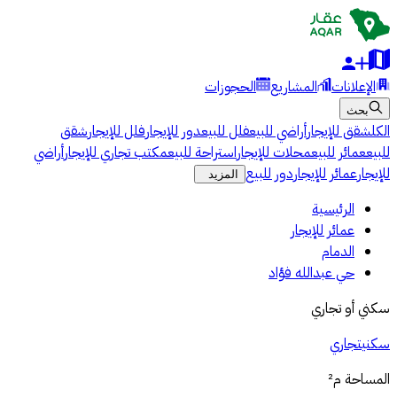
الإعلانات
المشاريع
الحجوزات
بحث
الكل
شقق للإيجار
أراضي للبيع
فلل للبيع
دور للإيجار
فلل للإيجار
شقق
للبيع
عمائر للبيع
محلات للإيجار
استراحة للبيع
مكتب تجاري للإيجار
أراضي
للإيجار
عمائر للإيجار
دور للبيع
المزيد
الرئيسية
عمائر للإيجار
الدمام
حي عبدالله فؤاد
سكني أو تجاري
سكني
تجاري
المساحة
م²