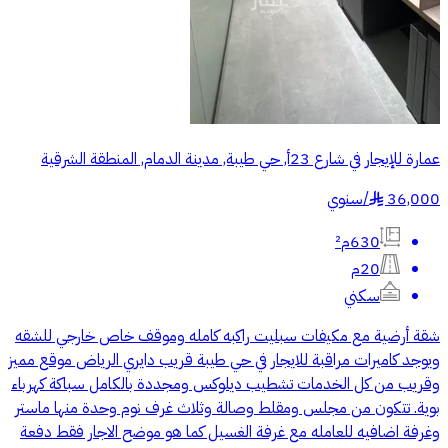
عمارة للإيجار في شارع 23أ, حي طيبة, مدينة الدمام, المنطقة الشرقية
36,000
/
سنوي
§
630م²
20م
سكني
شقة أرضية مع مكيفات سبليت راكبه كامله وموقف خاص خارجي للشقه
ويوجد كاميرات مراقبة للايجار في حي طيبة قريب دايري الرياض موقع مميز
وقريب من كل الخدمات تشطيب ديلوكس ومجددة بالكامل سباكة كهرباء
بوية. تتكون من مجلس ومقلط وصالة وثلاث غرف نوم وحدة منها ماستر
وغرفة اضافيه للعامله مع غرفة الغسيل كما هو موضح الاجار فقط دفعة