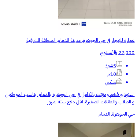
عمارة للإيجار في حي الجوهرة, مدينة الدمام, المنطقة الشرقية
27,000
/
سنوي
§
45م²
18م
سكني
استوديو فخم ومؤثث بالكامل في حي الجوهرة بالدمام. يناسب الموظفين
و الطلاب والعائلات الصغيرة. اقل دفع سته شهور
حي الجوهرة, الدمام