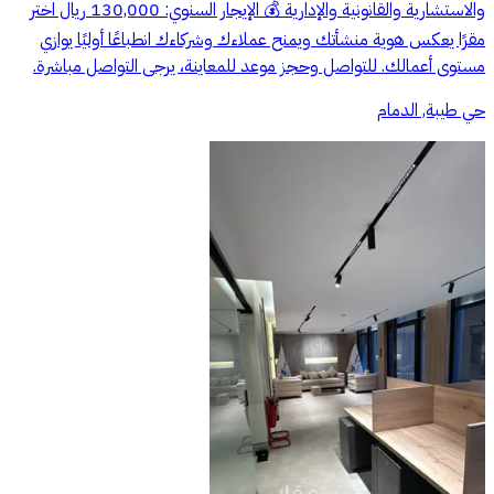
والاستشارية والقانونية والإدارية 💰 الإيجار السنوي: 130,000 ريال اختر
مقرًا يعكس هوية منشأتك ويمنح عملاءك وشركاءك انطباعًا أوليًا يوازي
مستوى أعمالك. للتواصل وحجز موعد للمعاينة، يرجى التواصل مباشرة.
حي طيبة, الدمام