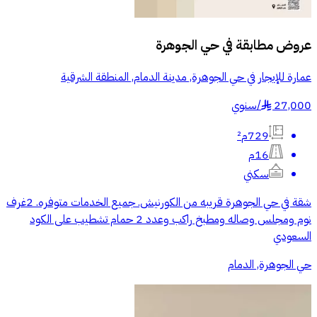
عروض مطابقة في
حي الجوهرة
عمارة للإيجار في حي الجوهرة, مدينة الدمام, المنطقة الشرقية
27,000
/
سنوي
§
729م²
16م
سكني
شقة في حي الجوهرة قريبه من الكورنيش. جميع الخدمات متوفره. 2غرف
نوم ومجلس وصاله ومطبخ راكب وعدد 2 حمام تشطيب على الكود
السعودي
حي الجوهرة, الدمام