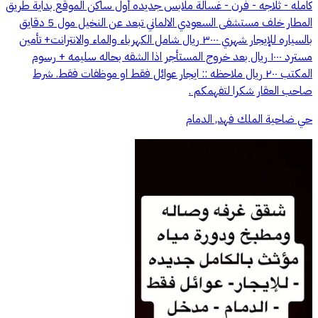
كامله - ثلاجه - فرن - غسالة ملابس جديده أول ساكن الموقع بداية طريق
المطار خلف مستشفى السعودي الالماني تبعد عن النخيل مول 5 دقايق
بالسياره للإيجار شهري ٣٠٠٠ ريال شامل الكهرباء والماء والانترانت+ تأمين
مسترد ١٠٠٠ ريال بعد خروج المستأجر اذا الشقه بحاله سليمه + رسوم
المكتب ٢٠٠ ريال ملاحظه :: ايجار عوائل فقط او موظفات فقط. شرط
صاحب العقار شكرا لتفهمكم .
حي ضاحية الملك فهد, الدمام