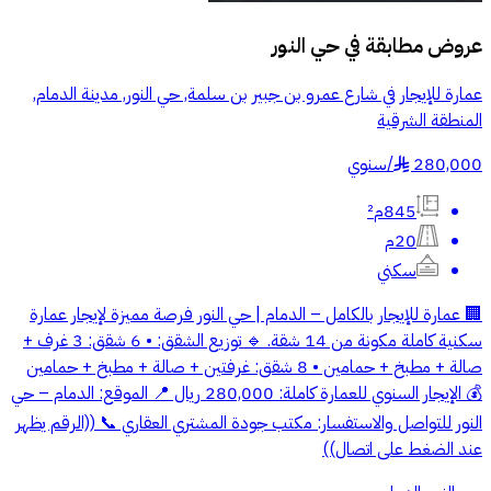
عروض مطابقة في
حي النور
عمارة للإيجار في شارع عمرو بن جبير بن سلمة, حي النور, مدينة الدمام,
المنطقة الشرقية
280,000
/
سنوي
§
845م²
20م
سكني
🏢 عمارة للإيجار بالكامل – الدمام | حي النور فرصة مميزة لإيجار عمارة
سكنية كاملة مكونة من 14 شقة. 🔹 توزيع الشقق: • 6 شقق: 3 غرف +
صالة + مطبخ + حمامين • 8 شقق: غرفتين + صالة + مطبخ + حمامين
💰 الإيجار السنوي للعمارة كاملة: 280,000 ريال 📍 الموقع: الدمام – حي
النور للتواصل والاستفسار: مكتب جودة المشتري العقاري 📞 ((الرقم يظهر
عند الضغط على اتصال))