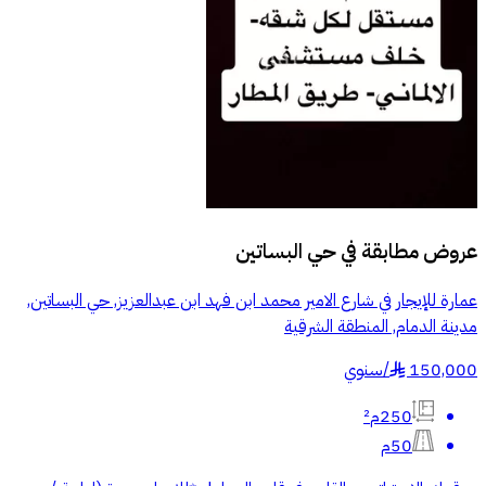
عروض مطابقة في
حي البساتين
عمارة للإيجار في شارع الامير محمد ابن فهد ابن عبدالعزيز, حي البساتين,
مدينة الدمام, المنطقة الشرقية
150,000
/
سنوي
§
250م²
50م