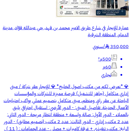
عمارة للإيجار في شارع طريق الامير محمد بن فهد, حي عبدالله فؤاد, مدينة
الدمام, المنطقة الشرقية
350,000
/
سنوي
§
500م²
60م
تجاري
💎 *نعرض لكم من مكتب اصول الخليج* 💎 للإيجار مقر شركة / مبنى
إداري متكامل (جاهز للتشغيل) فرصة مميزة للشركات والمؤسسات
الباحثة عن مقر راقٍ ومنظم، مبنى متكامل بتصميم عملي يواكب احتياجات
الأعمال الحديثة. تفاصيل المبنى: - الدور الأرضي: استقبال احترافي يليق
بالعملاء - الدور الأول: صالة واسعة + منطقة انتظار مريحة - الدور الثاني:
عدد 2 مكتب إداري - الدور الثالث: عدد 2 مكتب (تصميم مطابق) - الدور
الرابع: مكتب تنفيذي + غرفة كاميرات + مصلى - عدد الحمامات : ( 11 ) .