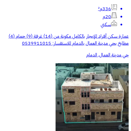
336م²
20م
سكني
عمارة سكن أفراد للإيجار بالكامل مكونة من (14) غرفة (9) حمام (4)
مطابخ بحي مدينة العمال بالدمام للاستفسار: 0539911015
حي مدينة العمال, الدمام