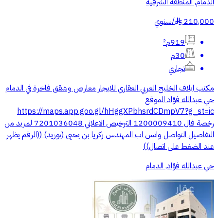
الدمام, المنطقة الشرقية
210,000
/
سنوي
§
919م²
30م
تجاري
مكتب ايلاف الخليج العربي العقاري للايجار معارض وشقق فاخرة في الدمام
حي عبدالله فؤاد الموقع
https://maps.app.goo.gl/hHggXPbhsrdCDmpV7?g_st=ic
رخصة فال 1200009410 الترخيص الاعلاني 7201036048 لمزيد من
التفاصيل التواصل واتس اب المهندس زكريا بن يحيى (بوزيد) ((الرقم يظهر
عند الضغط على اتصال))
حي عبدالله فؤاد, الدمام