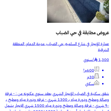
عروض مطابقة في
حي الضباب
عمارة للإيجار في شارع السلميه, حي الضباب, مدينة الدمام, المنطقة
الشرقية
1,300
/
سنوي
§
600م²
30م
سكني
شقق سكنية في الضباب للإيجار الشهري بعقد سنوي مكنونه من : - غرفة
وصالة ومطبخ ودورة مياه بـ 1300 شهري - غرفه ودورة مياه ومطبخ بـ
٩٠٠ شهري - غرفة وصالة ومطبخ ودورة مياه 1500 شهري الايجار يشمل