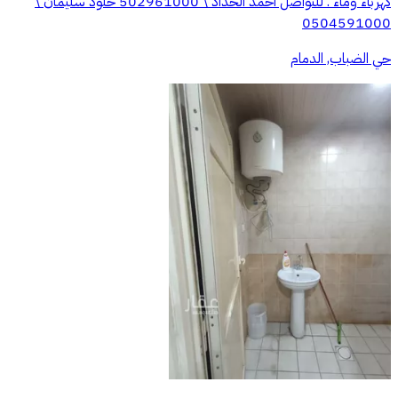
كهرباء وماء . للتواصل أحمد الحداد \ 502961000⁩ خلود سليمان \
0504591000
حي الضباب, الدمام