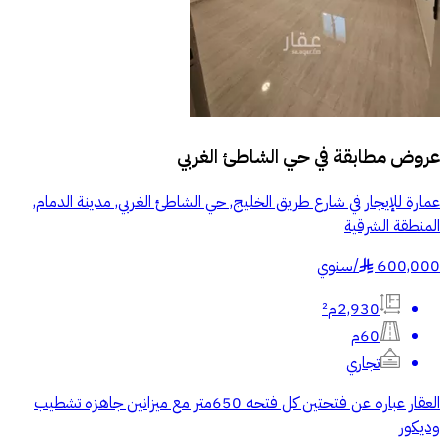
عروض مطابقة في
حي الشاطئ الغربي
عمارة للإيجار في شارع طريق الخليج, حي الشاطئ الغربي, مدينة الدمام,
المنطقة الشرقية
600,000
/
سنوي
§
2,930م²
60م
تجاري
العقار عباره عن فتحتين كل فتحه 650متر مع ميزانين جاهزه تشطيب
وديكور