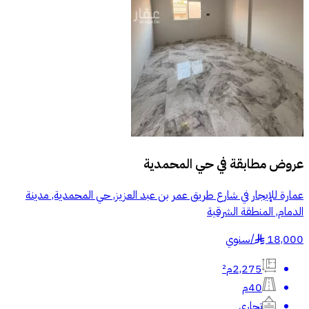
عروض مطابقة في
حي المحمدية
عمارة للإيجار في شارع طريق عمر بن عبد العزيز, حي المحمدية, مدينة
الدمام, المنطقة الشرقية
18,000
/
سنوي
§
2,275م²
40م
تجاري