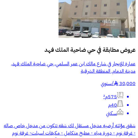
عروض مطابقة في
حي ضاحية الملك فهد
عمارة للإيجار في شارع مالك ابن عمر السلمي, حي ضاحية الملك فهد,
مدينة الدمام, المنطقة الشرقية
30,000
/
سنوي
§
575م²
40م
سكني
شقق مؤثثه أرضيه مدخل مستقل لك شقه تتكون من مدخل خاص صاله
- غرفة نوم - دورة مياه - مطبخ متكامل - مكيفات اسبلت- غرفة نوم