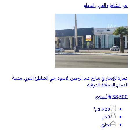
حي الشاطئ الغربي, الدمام
عمارة للإيجار في شارع عبد الرحمن الاسود, حي الشاطئ الغربي, مدينة
الدمام, المنطقة الشرقية
38,500
/
سنوي
§
1,920م²
60م
تجاري