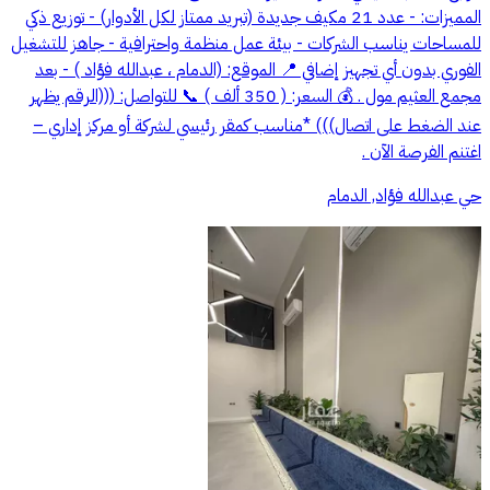
المميزات: - عدد 21 مكيف جديدة (تبريد ممتاز لكل الأدوار) - توزيع ذكي
للمساحات يناسب الشركات - بيئة عمل منظمة واحترافية - جاهز للتشغيل
الفوري بدون أي تجهيز إضافي 📍 الموقع: (الدمام ، عبدالله فؤاد ) - بعد
مجمع العثيم مول . 💰 السعر: ( 350 ألف ) 📞 للتواصل: (((الرقم يظهر
عند الضغط على اتصال))) *مناسب كمقر رئيسي لشركة أو مركز إداري –
اغتنم الفرصة الآن .
حي عبدالله فؤاد, الدمام