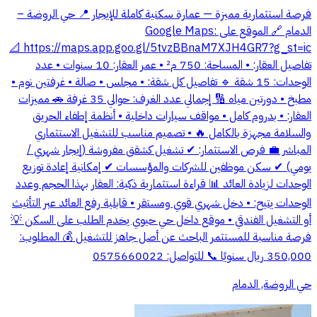
فرصة استثمارية مميزة — عمارة سكنية كاملة للإيجار 📍 حي الروضة –
الدمام 🔗 الموقع على Google Maps:
https://maps.app.goo.gl/5tvzBBnaM7XJH4GR7?g_st=ic 📐
تفاصيل العقار: • المساحة: 750 م² • عمر العقار: 10 سنوات • عدد
الوحدات: 15 شقة 🔹 تفاصيل كل شقة: • مجلس • صالة • غرفتين نوم •
مطبخ • دورتين مياه 🔢 إجمالي عدد الغرف: حوالي 35 غرفة 🚗 مميزات
العقار: • بدروم كامل • مواقف سيارات داخلية • أنظمة إطفاء الحريق
والسلامة مجهزة بالكامل 🔥 • تصميم مناسب للتشغيل الاستثماري
المباشر 💼 فرص الاستثمار: ✔ تشغيل كشقق مفروشة (إيجار شهري /
يومي) ✔ سكن موظفين للشركات والمؤسسات ✔ إمكانية إعادة توزيع
الوحدات لزيادة العائد 📊 قراءة استثمارية ذكية: العقار بهذا الحجم وعدد
الوحدات يتيح: • دخل شهري قوي ومستقر • قابلية رفع العائد عبر التأثيث
أو التشغيل الفندقي • موقع داخل حي حيوي يخدم الطلب على السكن 💡
فرصة مناسبة للمستثمر الباحث عن أصل جاهز للتشغيل 💰 المطلوب:
350,000 ريال سنويًا 📞 للتواصل: 0575660022
حي الروضة, الدمام