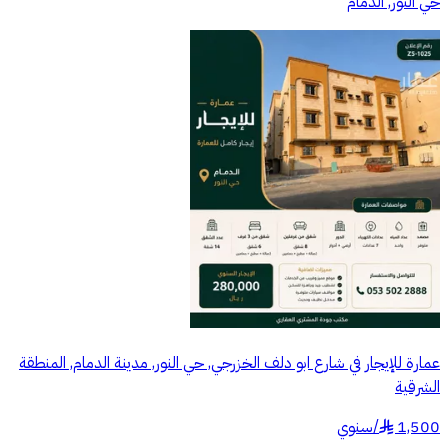
حي النور, الدمام
عمارة للإيجار في شارع ابو دلف الخزرجي, حي النور, مدينة الدمام, المنطقة
الشرقية
1,500
/
سنوي
§