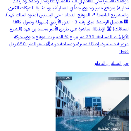
موقعك الاستراتيجي القادم في قلب الدمام! ✨للإيجار وحدة (إدارية /
تجارية) بموقع مميز وحيوي جداً في العمار أفينيو، مثالية للشركات الكبرى
والمشاريع الناجحة.📍 الموقع: الدمام - حي البساتين (منتزه الملك فهد).
🏢 تفاصيل الوحدة: مبنى رقم 3 - الدور الأرضي (سهولة وصول فائقة
لعملائك).🛣️ الإطلالة: مباشرة على طريق الأمير محمد بن فهد (الشارع
الأول).📐 المساحة: 230 متر مربع.🎯 المميزات: موقع حيوي، حركة
مرورية مستمرة، إطلالة مميزة، ومساحة مرنة.💰 سعر المتر: 650 ريال
فقط!
حي البساتين, الدمام