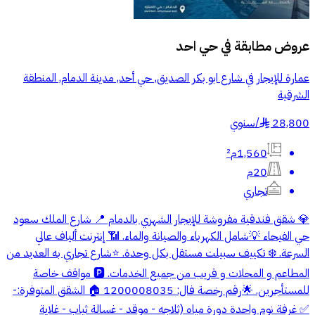
عروض مطابقة في
حي احد
عمارة للإيجار في شارع ابو بكر الصديق, حي أحد, مدينة الدمام, المنطقة
الشرقية
28,800
/
سنوي
§
1,560م²
20م
تجاري
💎 شقق فندقية مفروشة للإيجار الشهري بالدمام 📍 شارع الملك سعود
حي الفيحاء 💡شامل الكهرباء والصيانة والماء. 📶 إنترنت ألياف عالي
السرعة. ❄️ تكييف سبيلت مستقل بكل وحدة. ⭐️شارع تجاري به العديد من
المطاعم و المحلات و قريب من جميع الخدمات. 🅿️ مواقف خاصة
للمستأجرين. 🌟رقم رخصة فال: 1200008035 🏠 الشقق المتوفرة:-
✅ غرفة نوم واحدة دورة مياه (ثلاجه - موقد - غسالة ثياب - غلاية