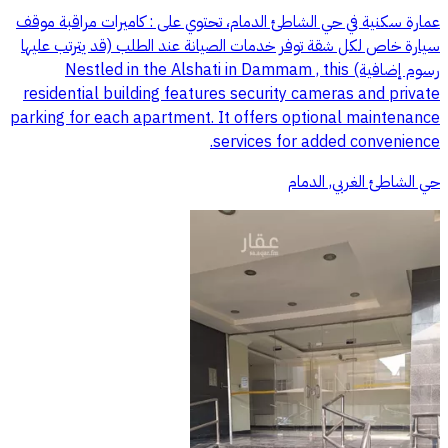
عمارة سكنية في حي الشاطئ الدمام، تحتوي على : كاميرات مراقبة موقف
سيارة خاص لكل شقة توفر خدمات الصيانة عند الطلب (قد يترتب عليها
رسوم إضافية) Nestled in the Alshati in Dammam , this
residential building features security cameras and private
parking for each apartment. It offers optional maintenance
services for added convenience.
حي الشاطئ الغربي, الدمام