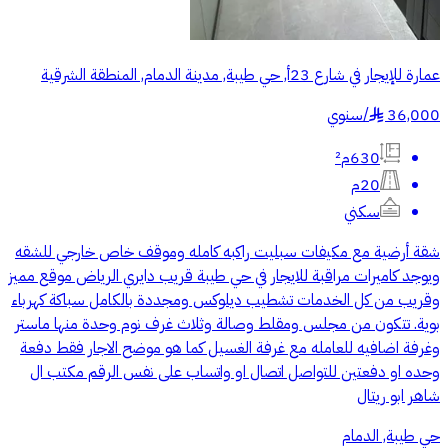
عمارة للإيجار في شارع 23أ, حي طيبة, مدينة الدمام, المنطقة الشرقية
36,000
/
سنوي
§
630م²
20م
سكني
شقة أرضية مع مكيفات سبليت راكبه كامله وموقف خاص خارجي للشقه
ويوجد كاميرات مراقبة للايجار في حي طيبة قريب دايري الرياض موقع مميز
وقريب من كل الخدمات تشطيب ديلوكس ومجددة بالكامل سباكة كهرباء
بوية. تتكون من مجلس ومقلط وصالة وثلاث غرف نوم وحدة منها ماستر
وغرفة اضافيه للعامله مع غرفة الغسيل كما هو موضح الاجار فقط دفعة
وحده او دفعتين للتواصل اتصال او واتساب على نفس الرقم مكتب ال
شاهر ابو ريتال
حي طيبة, الدمام