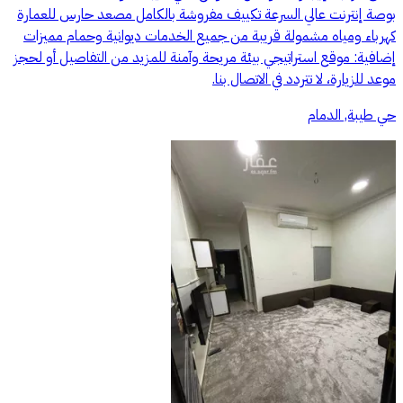
بوصة إنترنت عالي السرعة تكييف مفروشة بالكامل مصعد حارس للعمارة
كهرباء ومياه مشمولة قريبة من جميع الخدمات ديوانية وحمام مميزات
إضافية: موقع استراتيجي بيئة مريحة وآمنة للمزيد من التفاصيل أو لحجز
موعد للزيارة، لا تتردد في الاتصال بنا.
حي طيبة, الدمام