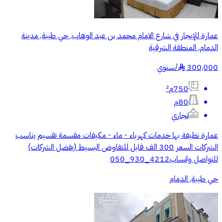
عمارة للإيجار في شارع الامام محمد بن عبد الوهاب, حي طيبة, مدينة
الدمام, المنطقة الشرقية
300,000
/
سنوي
§
750م²
80م
تجاري
عمارة نظيفة بها خدمات كهرباء - ماء - مكيفات مقسمة تقسيم يناسب
الشركات السعر 300 الف قابل للتفاوض البسيط (يفضل الشركات)
للتواصل واتساب4212_930_050
حي طيبة, الدمام