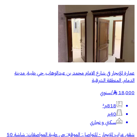
عمارة للإيجار في شارع الامام محمد بن عبدالوهاب, حي طيبة, مدينة
الدمام, المنطقة الشرقية
18,000
/
سنوي
§
818م²
40م
سكني و تجاري
شقق عزاب للإيجار - للتواصل: الموقع: حي طيبة المواصفات: شاشة 50