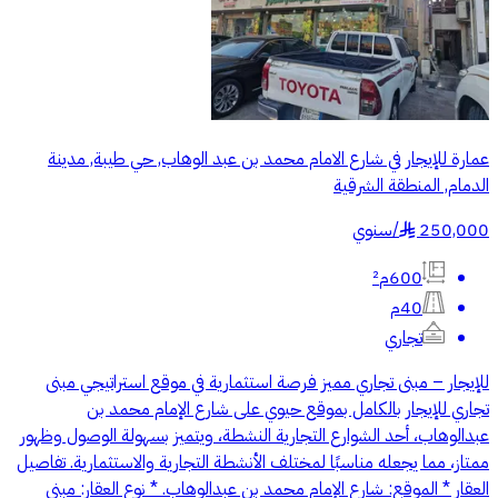
عمارة للإيجار في شارع الامام محمد بن عبد الوهاب, حي طيبة, مدينة
الدمام, المنطقة الشرقية
250,000
/
سنوي
§
600م²
40م
تجاري
للإيجار – مبنى تجاري مميز فرصة استثمارية في موقع استراتيجي مبنى
تجاري للإيجار بالكامل بموقع حيوي على شارع الإمام محمد بن
عبدالوهاب، أحد الشوارع التجارية النشطة، ويتميز بسهولة الوصول وظهور
ممتاز، مما يجعله مناسبًا لمختلف الأنشطة التجارية والاستثمارية. تفاصيل
العقار * الموقع: شارع الإمام محمد بن عبدالوهاب. * نوع العقار: مبنى