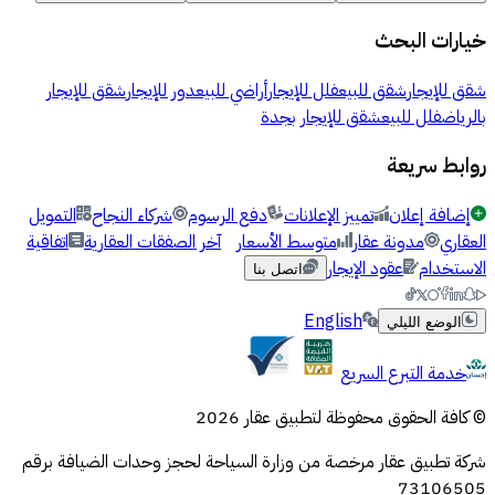
خيارات البحث
شقق للإيجار
شقق للبيع
فلل للإيجار
أراضي للبيع
دور للإيجار
شقق للإيجار
بالرياض
فلل للبيع
شقق للإيجار بجدة
روابط سريعة
إضافة إعلان
تمييز الإعلانات
دفع الرسوم
شركاء النجاح
التمويل
العقاري
مدونة عقار
متوسط الأسعار
آخر الصفقات العقارية
اتفاقية
الاستخدام
عقود الإيجار
اتصل بنا
English
الوضع الليلي
خدمة التبرع السريع
© كافة الحقوق محفوظة لتطبيق عقار 2026
شركة تطبيق عقار مرخصة من وزارة السياحة لحجز وحدات الضيافة برقم
73106505