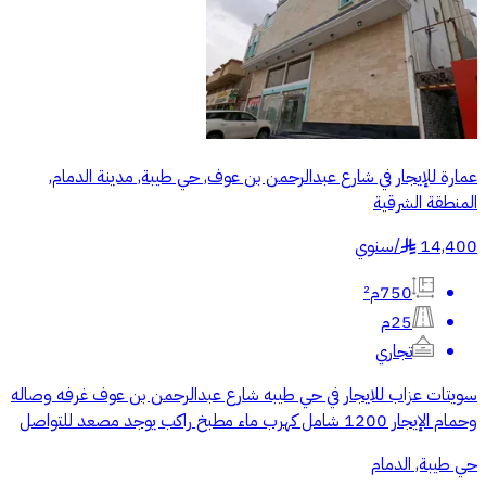
عمارة للإيجار في شارع عبدالرحمن بن عوف, حي طيبة, مدينة الدمام,
المنطقة الشرقية
14,400
/
سنوي
§
750م²
25م
تجاري
سويتات عزاب للايجار في حي طيبه شارع عبدالرحمن بن عوف غرفه وصاله
وحمام الإيجار 1200 شامل كهرب ماء مطبخ راكب يوجد مصعد للتواصل
حي طيبة, الدمام