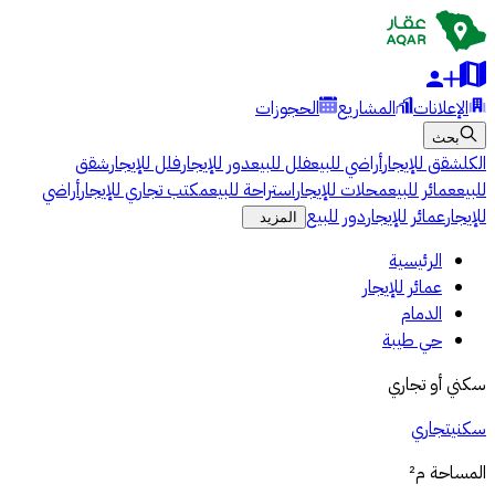
الإعلانات
المشاريع
الحجوزات
بحث
الكل
شقق للإيجار
أراضي للبيع
فلل للبيع
دور للإيجار
فلل للإيجار
شقق
للبيع
عمائر للبيع
محلات للإيجار
استراحة للبيع
مكتب تجاري للإيجار
أراضي
للإيجار
عمائر للإيجار
دور للبيع
المزيد
الرئيسية
عمائر للإيجار
الدمام
حي طيبة
سكني أو تجاري
سكني
تجاري
المساحة
م²