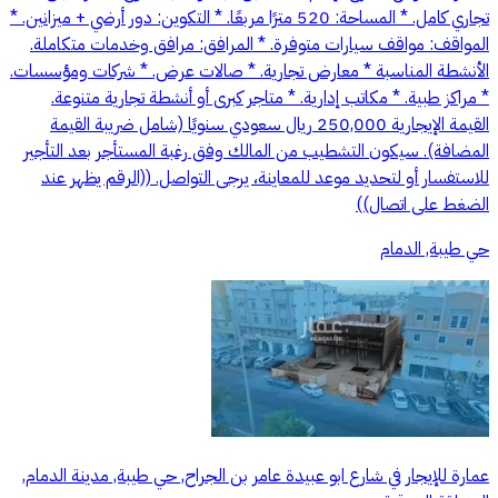
تجاري كامل. * المساحة: 520 مترًا مربعًا. * التكوين: دور أرضي + ميزانين. *
المواقف: مواقف سيارات متوفرة. * المرافق: مرافق وخدمات متكاملة.
الأنشطة المناسبة * معارض تجارية. * صالات عرض. * شركات ومؤسسات.
* مراكز طبية. * مكاتب إدارية. * متاجر كبرى أو أنشطة تجارية متنوعة.
القيمة الإيجارية 250,000 ريال سعودي سنويًا (شامل ضريبة القيمة
المضافة). سيكون التشطيب من المالك وفق رغبة المستأجر بعد التأجير
للاستفسار أو لتحديد موعد للمعاينة، يرجى التواصل. ((الرقم يظهر عند
الضغط على اتصال))
حي طيبة, الدمام
عمارة للإيجار في شارع ابو عبيدة عامر بن الجراح, حي طيبة, مدينة الدمام,