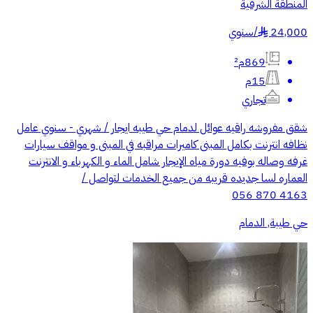
المنطقة الشرقية
24,000
/
سنوي
§
869م²
15م
تجاري
شقق مفروشه راقيه عوائل لدمام حي طيبه ايجار / شهري - سنوي عامل
نظافه انترنت بكامل المبنى كاميرات مراقبه في المبنى و مواقف سيارات
غرفه وصاله بوفيه دورة مياه الإيجار شامل الماء و الكهرباء و الانترنت
العماره لسا جديده قريبه من جميع الخدمات لتواصل /
056 870 4163
حي طيبة, الدمام