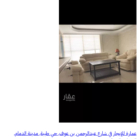
عمارة للإيجار في شارع عبدالرحمن بن عوف, حي طيبة, مدينة الدمام,