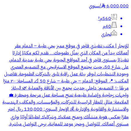
6,000,000
/
سنوي
§
560م²
40م
تجاري
للإيجار | مكتب تنفيذي فاخر في موقع مميز بحي طيبة – الدمام مقر
أعمالك يبدأ من المكان الذي يمثّل طموحك… نقدم لكم مكتبًا إداريًا
تنفيذيًا بمستوى فاخر في أحد المواقع الحيوية بحي طيبة بمدينة الدمام،
على شارع 50، حيث يجتمع الموقع الاستراتيجي مع التصميم العصري
وجودة التشطيبات ليوفر بيئة عمل راقية تليق بالشركات الطموحة. تفاصيل
المكتب: 📍 الموقع: الدمام – حي طيبة – شارع 50 📐 المساحة: ٢٠٠ مترًا
مربعًا ✨ التصميم: داخلي حديث يجمع بين الأناقة والعملية 🌿 البيئة:
واجهات زجاجية وإضاءة طبيعية تمنح مساحة عمل مريحة ومحفزة 💼
الملاءمة: مثالي للمقار الرئيسية للشركات، والمؤسسات، والمكاتب الهندسية
والاستشارية والقانونية والإدارية 💰 الإيجار السنوي: 130,000 ريال اختر
مقرًا يعكس هوية منشأتك ويمنح عملاءك وشركاءك انطباعًا أوليًا يوازي
مستوى أعمالك. للتواصل وحجز موعد للمعاينة، يرجى التواصل مباشرة.