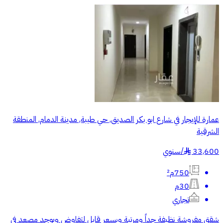
عمارة للإيجار في شارع ابو بكر الصديق, حي طيبة, مدينة الدمام, المنطقة
الشرقية
33,600
/
سنوي
§
750م²
30م
تجاري
شقق مفروشة نظيفة جداً ومرتبة وبسعر قابل لتفاوض ويوجد مصعد في