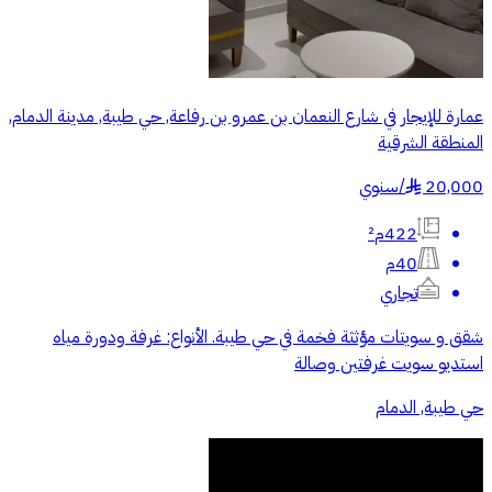
عمارة للإيجار في شارع النعمان بن عمرو بن رفاعة, حي طيبة, مدينة الدمام,
المنطقة الشرقية
20,000
/
سنوي
§
422م²
40م
تجاري
شقق و سويتات مؤثثة فخمة في حي طيبة. الأنواع: غرفة ودورة مياه
استديو سويت غرفتين وصالة
حي طيبة, الدمام