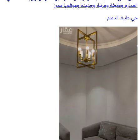
العمارة ونظيفة ومرتبة وجديدة وموقعها مميز
حي طيبة, الدمام