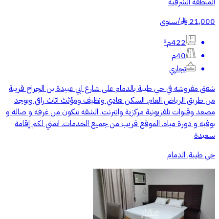
المنطقة الشرقية
21,000
/
سنوي
§
422م²
40م
تجاري
شقق مفروشه في حي طيبة بالدمام على شارع ابي عبيدة بن الجراح قريبة
من طريق الرياض العام. السكن هادي ونظيف ومؤثث اثاث راقي ويوجد
مصعد وقنوات تلفزيونية مركزية وانترنت. الشقه تتكون من غرفه و صاله و
بوفيه و دورة مياه. الموقع قريب من جميع الخدمات. اتمني لكم إقامة
سعيدة
حي طيبة, الدمام