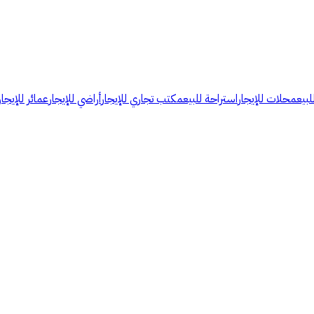
لبيع
محلات للإيجار
استراحة للبيع
مكتب تجاري للإيجار
أراضي للإيجار
عمائر للإيجار