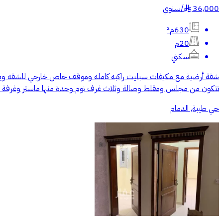
36,000
/
سنوي
§
630م²
20م
سكني
شقة أرضية مع مكيفات سبليت راكبه كامله وموقف خاص خارجي للشقه ويوجد
تتكون من مجلس ومقلط وصالة وثلاث غرف نوم وحدة منها ماستر وغرفة اضا
حي طيبة, الدمام