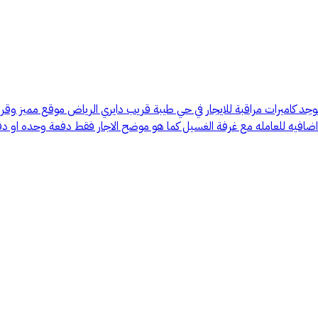
 كاميرات مراقبة للايجار في حي طيبة قريب دايري الرياض موقع مميز وقر
فيه للعامله مع غرفة الغسيل كما هو موضح الاجار فقط دفعة وحده او دفعت