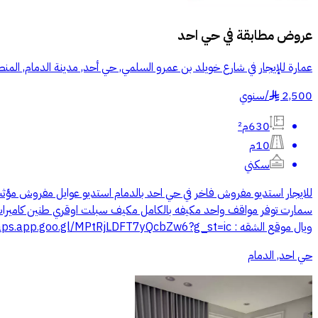
عروض مطابقة في
حي احد
عمارة للإيجار في شارع خويلد بن عمرو السلمي, حي أحد, مدينة الدمام, المنط
2,500
/
سنوي
§
630م²
10م
سكني
ويال موقع الشقه : https://maps.app.goo.gl/MPtRjLDFT7yQcbZw6?g_st=ic يوجد تامين 500 ريال و سعي 500 ريال
حي احد, الدمام