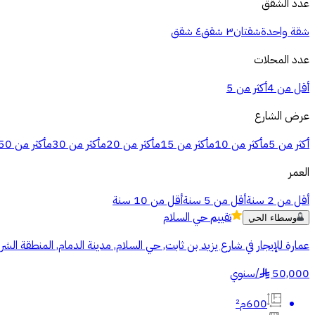
عدد الشقق
شقة واحدة
شقتان
٣ شقق
٤ شقق
عدد المحلات
أقل من 4
أكثر من 5
عرض الشارع
أكثر من 5م
أكثر من 10م
أكثر من 15م
أكثر من 20م
أكثر من 30م
أكثر من 50م
العمر
أقل من 2 سنة
أقل من 5 سنة
أقل من 10 سنة
تقييم
حي السلام
وسطاء الحي
عمارة للإيجار في شارع يزيد بن ثابت, حي السلام, مدينة الدمام, المنطقة الشر
50,000
/
سنوي
§
600م²