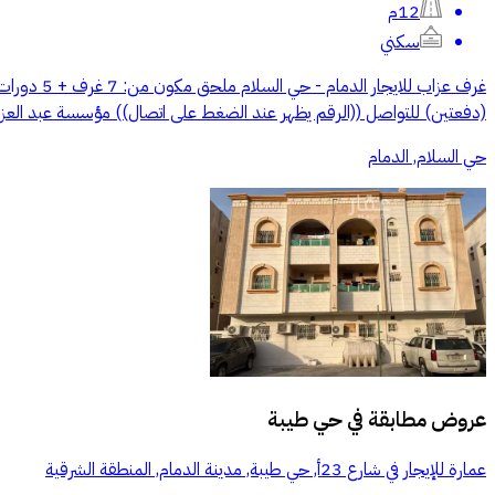
12م
سكني
(دفعتين) للتواصل ((الرقم يظهر عند الضغط على اتصال)) مؤسسة عبد العزيز
حي السلام, الدمام
عروض مطابقة في
حي طيبة
عمارة للإيجار في شارع 23أ, حي طيبة, مدينة الدمام, المنطقة الشرقية