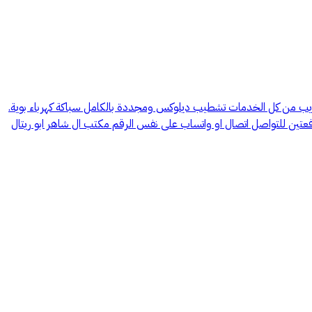
يب من كل الخدمات تشطيب ديلوكس ومجددة بالكامل سباكة كهرباء بوية.
ين للتواصل اتصال او واتساب على نفس الرقم مكتب ال شاهر ابو ريتال