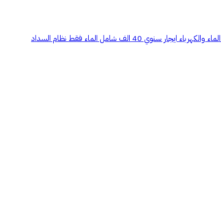
غرف عزاب للايجار الدمام - حي السلام ملحق مكون من: 7 غرف + 5 دورات مياه + 2 مطبخ + سطح دور ثالث بدون مصعد ايجار سنوي 50 الف شامل الماء والكهرباء ايجار سنوي 40 الف شامل الماء فقط نظام السداد