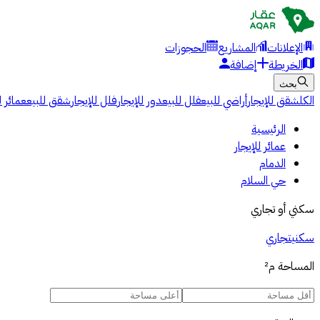
الإعلانات
المشاريع
الحجوزات
الخريطة
إضافة
بحث
الكل
شقق للإيجار
أراضي للبيع
فلل للبيع
دور للإيجار
فلل للإيجار
شقق للبيع
عمائر ل
الرئيسية
عمائر للإيجار
الدمام
حي السلام
سكني أو تجاري
سكني
تجاري
المساحة
م²