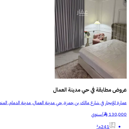
عروض مطابقة في
حي مدينة العمال
عمارة للإيجار في شارع مالك بن حمزة, حي مدينة العمال, مدينة الدمام, المن
130,000
/
سنوي
§
241م²