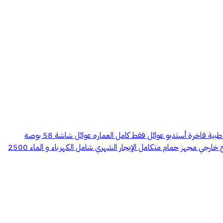
للايجار استديو مفروش فاخر في حي احد بالدمام استديو عوايل مفروش مؤثث بالكامل اثاث فاخر مميزات الاستديو : سرير نفر ونص 200*150 مع مرتبة طبية فاخرة أستديو عوائل فقط كامل العماره عوائل شاشة 58 بوصه
سمارت توفر مواقف واحد مكيفه بالكامل مكيف سبلت اوقري طنين كاميرات مراقبة في العماره بالكامل ثلاجه LG غلاية ماء تتكون من : 1 غرفه نوم سطح خارجي مجهز حمام متكامل الإيجار الشهري شامل الكهرباء و الماء 2500