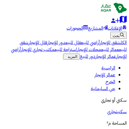
الإعلانات
المشاريع
الحجوزات
بحث
الكل
شقق للإيجار
أراضي للبيع
فلل للبيع
دور للإيجار
فلل للإيجار
شقق
للبيع
عمائر للبيع
محلات للإيجار
استراحة للبيع
مكتب تجاري للإيجار
أراضي
للإيجار
عمائر للإيجار
دور للبيع
المزيد
الرئيسية
عمائر للإيجار
الخرج
حي السليمانية
سكني أو تجاري
سكني
تجاري
المساحة
م²