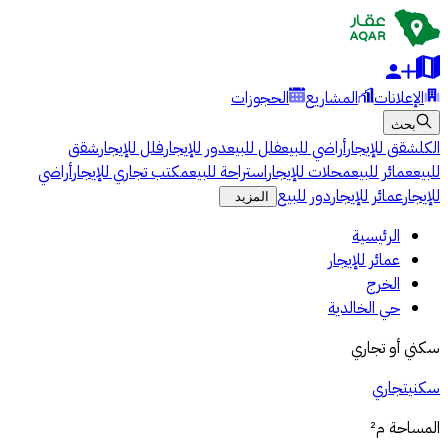
الإعلانات
المشاريع
الحجوزات
بحث
الكل
شقق للإيجار
أراضي للبيع
فلل للبيع
دور للإيجار
فلل للإيجار
شقق
للبيع
عمائر للبيع
محلات للإيجار
استراحة للبيع
مكتب تجاري للإيجار
أراضي
للإيجار
عمائر للإيجار
دور للبيع
المزيد
الرئيسية
عمائر للإيجار
الخرج
حي الخالدية
سكني أو تجاري
سكني
تجاري
المساحة
م²