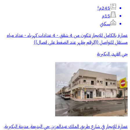
245م²
15م
سكني
عمارة بالكامل للايجار تتكون من 4 شقق - 4 عدادات كهرباء - عداد مياه
مستقل للتواصل ((الرقم يظهر عند الضغط على اتصال))
حي الفهد, البكيرية
عمارة للإيجار في شارع طريق الملك عبدالعزيز, حي البديعة, مدينة البكيرية,