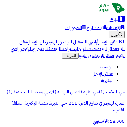
الإعلانات
المشاريع
الحجوزات
بحث
الكل
شقق للإيجار
أراضي للبيع
فلل للبيع
دور للإيجار
فلل للإيجار
شقق
للبيع
عمائر للبيع
محلات للإيجار
استراحة للبيع
مكتب تجاري للإيجار
أراضي
للإيجار
عمائر للإيجار
دور للبيع
المزيد
الرئيسية
عمائر للإيجار
البكيرية
حي البيضاء
(
1
)
حي الفهد
(
1
)
حي النهضة
(
1
)
حي مخطط المحمدية
(
1
)
عمارة للإيجار في شارع الديرة 211, حي الديرة, مدينة البكيرية, منطقة
القصيم
18,000
/
سنوي
§