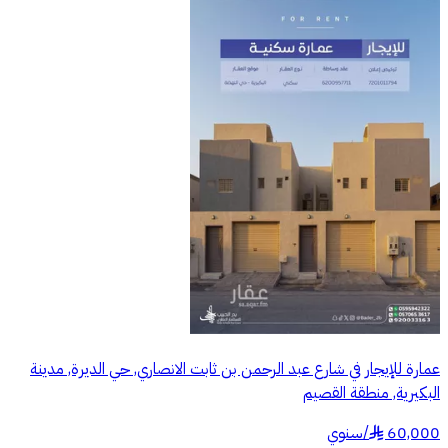
عمارة للإيجار في شارع عبد الرحمن بن ثابت الانصاري, حي الديرة, مدينة
البكيرية, منطقة القصيم
60,000
/
سنوي
§