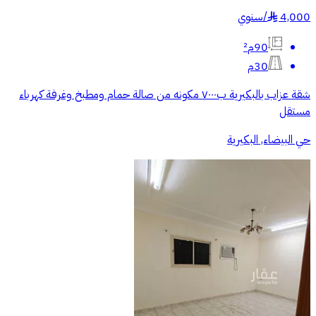
4,000
/
سنوي
§
90م²
30م
شقة عزاب بالبكيرية ب٧٠٠٠ مكونه من صالة حمام ومطبخ وغرفة كهرباء
مستقل
حي البيضاء, البكيرية