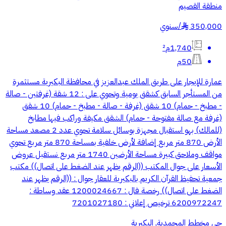
منطقة القصيم
350,000
/
سنوي
§
1,740م²
50م
عمارة للإيجار على طريق الملك عبدالعزيز في محافظة البكيرية مستثمرة
من المستأجر السابق كشقق يومية وتحوي على : 12 شقة (غرفتين - صالة
- مطبخ - حمام) 10 شقق (غرفة - صالة - مطبخ - حمام) 10 شقق
(غرفة مع صالة مفتوحة - حمام) الشقق مكيفة وراكب فيها مطابخ
(للمالك) بهو استقبال مجهزة بوسائل سلامة تحوي عدد 2 مصعد مساحة
الأرض 870 متر مربع إضافة لأرض خلفية بمساحة 870 متر مربع تحوي
مواقف وملاحق كبيرة مساحة الأرضين 1740 متر مربع نستقبل عروض
الأسعار على جوال المكتب ((الرقم يظهر عند الضغط على اتصال)) مكتب
جمعية تحفيظ القرآن الكريم بالبكيرية للعقار جوال : ((الرقم يظهر عند
الضغط على اتصال)) رخصة فال : 1200024667 عقد وساطة :
6200972247 ترخيص إعلاني : 7201027180
حي مخطط المحمدية, البكيرية