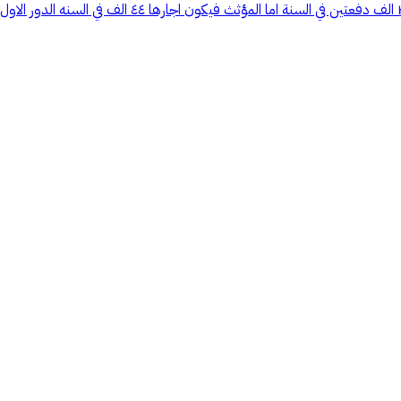
عمارة يوجد ١٢ شقة يوجد شقتين غير مؤثث اجار الشقة الغير