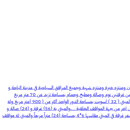
ن ومنتزه خيرة ومنتزه شهبة وجميع المرافق السياحية في مدينة الباحة و
قريباً جداً من البلد والدوائر الحكومية ويقع على طريق الملك عبدالعزيز مكون من اربعة ادوار كل دور به ( 8 ) اسويتات ( 6 ) اسويتات كل اسويت مكون من غرفتين نوم وصالة ومطبخ وحمام بمساحة تزيد عن 70 متر مربع
للسويت الواحد و(2) اسويت مكون من غرفة نوم وحده وموزع ومطبخ وحمام بمساحة تزيد عن 30 متر مربع للسويت الواحد ليصبح عدد الاسويتات في المبني ( 32 ) اسويت بمساحة الدور الواحد اكثر من ( 900 )متر مربع وله
استقبال من الشارع العام مساحته حوالى ( 400) متر مربع وله دور ميزانين ارتفاعه 280 سم مصمم مطعم بمساحة (400) متر مربع كما يوجد له استقبال اخر من جهة المواقف الخلفية ….والمبني به (56) غرفة و (24) صالة و
(32) دورات مياة و (32) بوفية و قابل للزيادة في تكرار الادوار لان رخصة البناء بها ( 9 ) ادوار نفذ منها ( 4 ) ادوار فقط والباقي ( 5 ) ادوار لم تنفذ بعد… اصغر غرفة في المبني مقاسها 6*4 بمساحة (24) متراً مربعاً والمبنى له مواقف