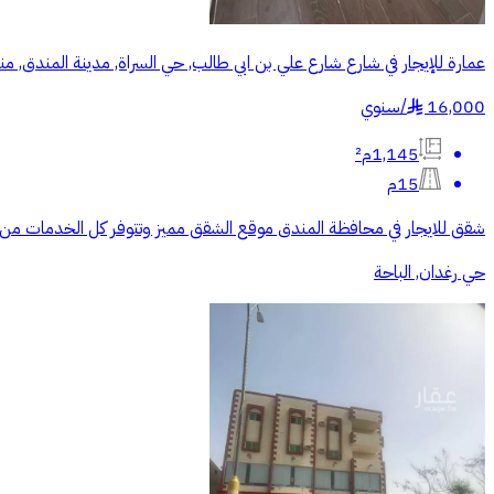
عمارة للإيجار في شارع شارع علي بن ابي طالب, حي السراة, مدينة المندق, من
16,000
/
سنوي
§
1,145م²
15م
شقق للايجار في محافظة المندق موقع الشقق مميز وتتوفر كل الخدمات من
حي رغدان, الباحة