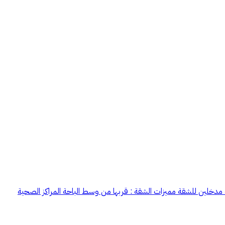
اوية تتكون من مجلس رجال بمدخل مستقل ملجس نساء او مقلط صالة مطبخ غرفة نوم ماستر بحمام غرفة نوم أخرى 3 حمامات مدخلين للشقة مميزات الشقة : قربها من وسط الباحة المراكز الصحية