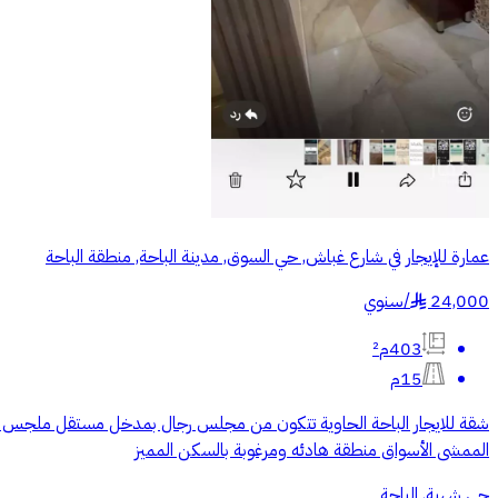
عمارة للإيجار في شارع غباش, حي السوق, مدينة الباحة, منطقة الباحة
24,000
/
سنوي
§
403م²
15م
الممشى الأسواق منطقة هادئه ومرغوبة بالسكن المميز
حي شهبة, الباحة