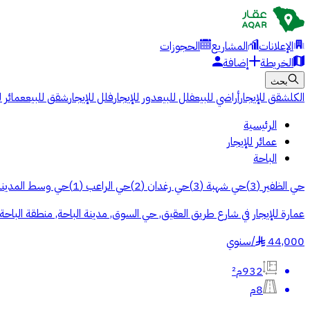
الإعلانات
المشاريع
الحجوزات
الخريطة
إضافة
بحث
الكل
شقق للإيجار
أراضي للبيع
فلل للبيع
دور للإيجار
فلل للإيجار
شقق للبيع
عمائر ل
الرئيسية
عمائر للإيجار
الباحة
حي الظفير
(
3
)
حي شهبة
(
3
)
حي رغدان
(
2
)
حي الراعب
(
1
)
حي وسط المدينة
عمارة للإيجار في شارع طريق العقيق, حي السوق, مدينة الباحة, منطقة الباحة
44,000
/
سنوي
§
932م²
8م