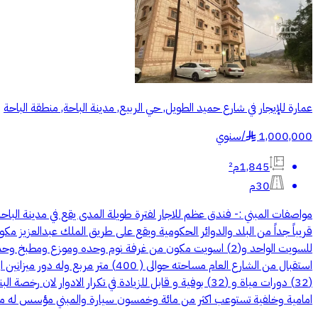
عمارة للإيجار في شارع حميد الطويل, حي الربيع, مدينة الباحة, منطقة الباحة
1,000,000
/
سنوي
§
1,845م²
30م
مواصفات المبني :- فندق عظم للاجار لفترة طويلة المدى يقع في مدينة الباح
امامية وخلفية تستوعب اكثر من مائة وخمسون سيارة والمبني مؤسس له 