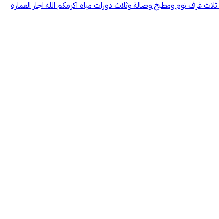
 موثثة اجارها ٢٤ الف دفعتين في السنة اما المؤثث فيكون اجارها ٤٤ الف في السنه الدور الاول ثلاث غرف نوم ومطبخ وصالة وثلاث دورات مياه اكرمكم الله اجار العمارة