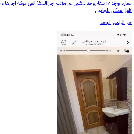
كامل ممكن للجادين
حي الراعب, الباحة