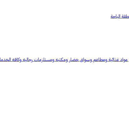
طقة الباحة
 مواد غذائية ومطاعم وسواق خضار ومكتبه ومستلزمات رجاليه وكافه الخدم