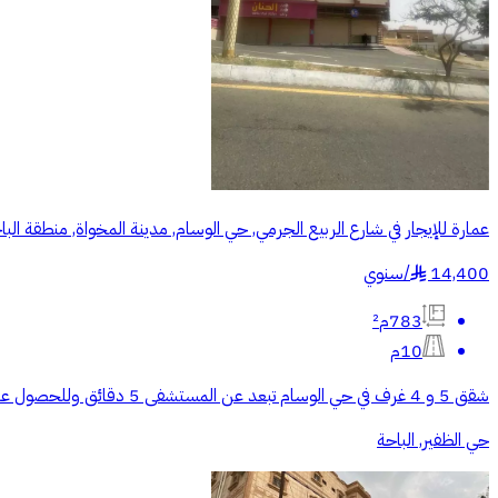
عمارة للإيجار في شارع الربيع الجرمي, حي الوسام, مدينة المخواة, منطقة البا
14,400
/
سنوي
§
783م²
10م
شقق 5 و 4 غرف في حي الوسام تبعد عن المستشفى 5 دقائق وللحصول على اي معلومات اخرى التواصل على الارقام الظاهره او زيارت المكتب حي الخالدية شارع الجوازات ( مكتب المجلس العقاري )
حي الظفير, الباحة