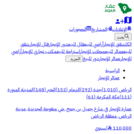
الإعلانات
المشاريع
الحجوزات
بحث
الكل
شقق للإيجار
أراضي للبيع
فلل للبيع
دور للإيجار
فلل للإيجار
شقق
للبيع
عمائر للبيع
محلات للإيجار
استراحة للبيع
مكتب تجاري للإيجار
أراضي
للإيجار
عمائر للإيجار
دور للبيع
المزيد
الرئيسية
عمائر للإيجار
الرياض
(
1,010
)
جدة
(
292
)
الدمام
(
152
)
الخبر
(
148
)
المدينة المنورة
(
111
)
مكة المكرمة
(
61
)
عمارة للإيجار في شارع جميل بن جمح, حي منفوحة الجديدة, مدينة
الرياض, منطقة الرياض
110,000
/
سنوي
§