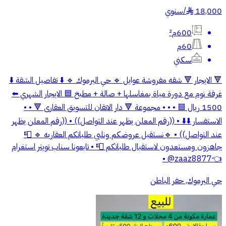
18,000
/
سنوي
§
600م²
60م
سكني
🔻 الايجار 🔻 شقه مفروشة عوايل 🔹 حي اليرموك 🔹 ⬇️ تفاصيل الشقة ⬇️
غرفة نوم مع دورة مياة بمغاسلها + صالة + مطبخ 🟦 الايجار الشهري ⬅️
1500 ريال 🟦 • • • مجموعة 🔻 دار الاتقان للتسويق العقارى 🔻 • •
الاستفسار ⬇️⬇️ • ((رقم المعلن يظهر عند التواصل)) • ((رقم المعلن يظهر
عند التواصل)) • 🔹نستقبل عروضكم ونلبي طلباتكم العقاريه 🔹 📮
جاهزون ومستعدون لاستقبال طلباتكم 📮 • تابعونا سناب تويتر استغرام
👈zaaz8877@ •
حي اليرموك, حفر الباطن