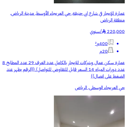
عمارة للإيجار في شارع ابي حنيفه, حي العريجاء الأوسط, مدينة الرياض,
منطقة الرياض
220,000
/
سنوي
§
400م²
20م
عمارة سكن عمال وشركات للايجار بالكامل عدد الغرف 29 عدد المطابخ 8
عدد دورات المياه 14 السعر قابل للتفاوض للتواصل/ ((الرقم يظهر عند
الضغط على اتصال))
حي العريجاء الوسطى, الرياض