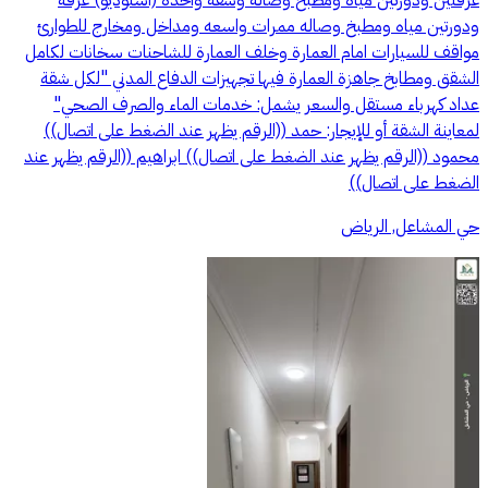
غرفتين ودورتين مياه ومطبخ وصاله وشقة واحده (استوديو) غرفة
ودورتين مياه ومطبخ وصاله ممرات واسعه ومداخل ومخارج للطوارئ
مواقف للسيارات امام العمارة وخلف العمارة للشاحنات سخانات لكامل
الشقق ومطابخ جاهزة العمارة فيها تجهيزات الدفاع المدني "لكل شقة
عداد كهرباء مستقل والسعر يشمل: خدمات الماء والصرف الصحي"
لمعاينة الشقة أو للإيجار: حمد ((الرقم يظهر عند الضغط على اتصال))
محمود ((الرقم يظهر عند الضغط على اتصال)) ابراهيم ((الرقم يظهر عند
الضغط على اتصال))
حي المشاعل, الرياض