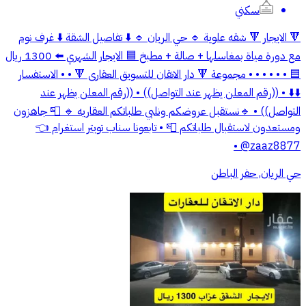
سكني
🔻 الايجار 🔻 شقه علوية 🔹 حي الريان 🔹 ⬇️ تفاصيل الشقة ⬇️ غرف نوم
مع دورة مياة بمغاسلها + صالة + مطبخ 🟦 الايجار الشهري ⬅️ 1300 ريال
🟦 • • • • • • مجموعة 🔻 دار الاتقان للتسويق العقارى 🔻 • • الاستفسار
⬇️⬇️ • ((رقم المعلن يظهر عند التواصل)) • ((رقم المعلن يظهر عند
التواصل)) • 🔹نستقبل عروضكم ونلبي طلباتكم العقاريه 🔹 📮 جاهزون
ومستعدون لاستقبال طلباتكم 📮 • تابعونا سناب تويتر استغرام 👈
zaaz8877@ •
حي الريان, حفر الباطن