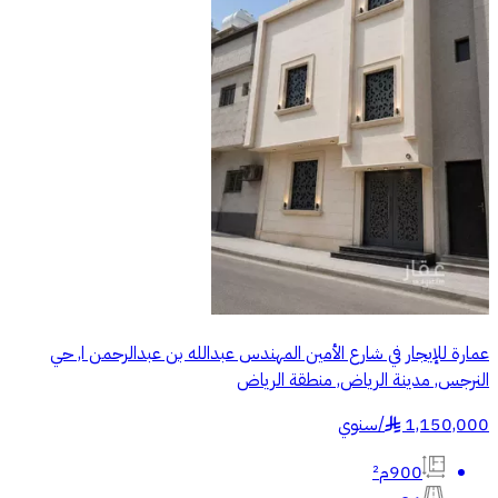
عمارة للإيجار في شارع الأمين المهندس عبدالله بن عبدالرحمن ا, حي
النرجس, مدينة الرياض, منطقة الرياض
1,150,000
/
سنوي
§
900م²