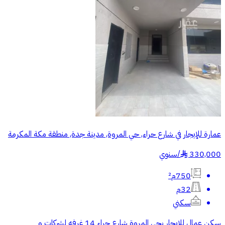
عمارة للإيجار في شارع حراء, حي المروة, مدينة جدة, منطقة مكة المكرمة
330,000
/
سنوي
§
750م²
32م
سكني
سكن عمال للإيجار بحي المروة شارع حراء 14 غرفه لشركات و