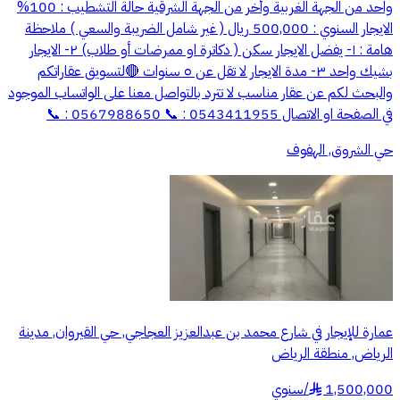
واحد من الجهة الغربية وأخر من الجهة الشرقية حالة التشطيب : 100%
الايجار السنوي : 500,000 ريال ( غير شامل الضريبة والسعي ) ملاحظة
هامة : ١- يفضل الايجار سكن ( دكاترة او ممرضات أو طلاب) ٢- الايجار
بشيك واحد ٣- مدة الايجار لا تقل عن ٥ سنوات 🔴لتسويق عقاراتكم
والبحث لكم عن عقار مناسب لا تترد بالتواصل معنا على الواتساب الموجود
في الصفحة او الاتصال 0543411955 : 📞 0567988650 : 📞
حي الشروق, الهفوف
عمارة للإيجار في شارع محمد بن عبدالعزيز العجاجي, حي القيروان, مدينة
الرياض, منطقة الرياض
1,500,000
/
سنوي
§