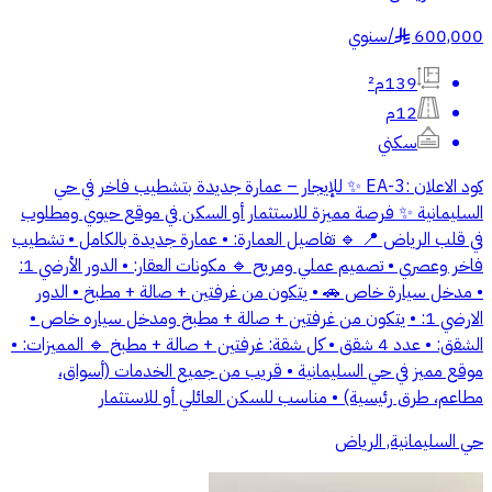
600,000
/
سنوي
§
139م²
12م
سكني
كود الاعلان :EA-3 ✨ للإيجار – عمارة جديدة بتشطيب فاخر في حي
السليمانية ✨ فرصة مميزة للاستثمار أو السكن في موقع حيوي ومطلوب
في قلب الرياض 📍 🔹 تفاصيل العمارة: • عمارة جديدة بالكامل • تشطيب
فاخر وعصري • تصميم عملي ومريح 🔹 مكونات العقار: • الدور الأرضي 1:
• مدخل سيارة خاص 🚗 • يتكون من غرفتين + صالة + مطبخ • الدور
الارضي 1: • يتكون من غرفتين + صالة + مطبخ ومدخل سياره خاص •
الشقق: • عدد 4 شقق • كل شقة: غرفتين + صالة + مطبخ 🔹 المميزات: •
موقع مميز في حي السليمانية • قريب من جميع الخدمات (أسواق،
مطاعم، طرق رئيسية) • مناسب للسكن العائلي أو للاستثمار
حي السليمانية, الرياض