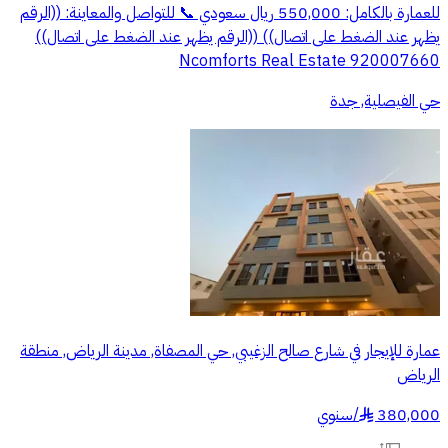
للعمارة بالكامل: 550,000 ريال سعودي 📞 للتواصل والمعاينة: ((الرقم
يظهر عند الضغط على اتصال)) ((الرقم يظهر عند الضغط على اتصال))
Ncomforts Real Estate 920007660
حي الفيصلية, جدة
عمارة للإيجار في شارع صالح الزغيبي, حي المصفاة, مدينة الرياض, منطقة
الرياض
380,000
/
سنوي
§