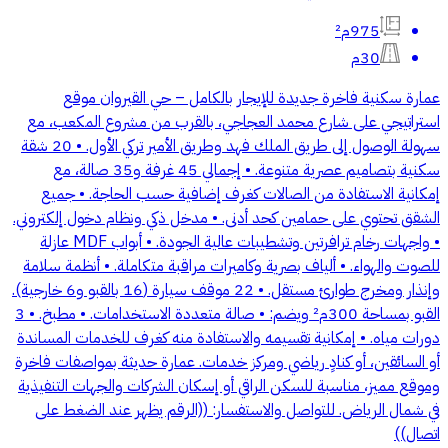
975م²
30م
عمارة سكنية فاخرة جديدة للإيجار بالكامل – حي القيروان موقع
استراتيجي على شارع محمد العجاجي، بالقرب من مشروع المكعب، مع
سهولة الوصول إلى طريق الملك فهد وطريق الأمير تركي الأول. • 20 شقة
سكنية بتصاميم عصرية متنوعة. • إجمالي 45 غرفة و35 صالة، مع
إمكانية الاستفادة من الصالات كغرف إضافية حسب الحاجة. • جميع
الشقق تحتوي على حمامين كحد أدنى. • مدخل ذكي ونظام دخول إلكتروني.
• واجهات رخام ترافرتين وتشطيبات عالية الجودة. • أبواب MDF عازلة
للصوت والهواء. • ألياف بصرية وكاميرات مراقبة متكاملة. • أنظمة سلامة
وإنذار ومخرج طوارئ مستقل. • 22 موقف سيارة (16 بالقبو و6 خارجية).
القبو بمساحة 300م² ويضم: • صالة متعددة الاستخدامات. • مطبخ. • 3
دورات مياه. • إمكانية تقسيمه والاستفادة منه كغرف للخدمات المساندة
أو السائقين، أو كنادٍ رياضي ومركز خدمات. عمارة حديثة بمواصفات فاخرة
وموقع مميز، مناسبة للسكن الراقي أو إسكان الشركات والجهات التنفيذية
في شمال الرياض. للتواصل والاستفسار: ((الرقم يظهر عند الضغط على
اتصال))