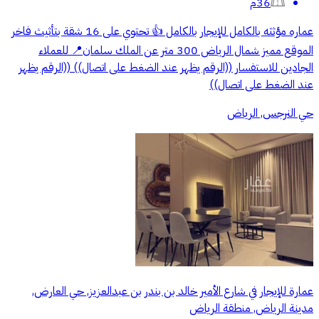
36م
عماره مؤثثه بالكامل للإيجار بالكامل 👍 تحتوي على 16 شقة بتأثيث فاخر
الموقع مميز شمال الرياض 300 متر عن الملك سلمان📍 للعملاء
الجادين للاستفسار ((الرقم يظهر عند الضغط على اتصال)) ((الرقم يظهر
عند الضغط على اتصال))
حي النرجس, الرياض
عمارة للإيجار في شارع الأمير خالد بن بندر بن عبدالعزيز, حي العارض,
مدينة الرياض, منطقة الرياض