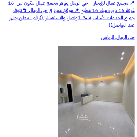
📍 مجمع عمال للإيجار – حي الرمال يتوفر مجمع عمال مكون من: 16
غرفة 16 دورة مياه 16 مطبخ 📌 موقع مميز في حي الرمال 🔌 تتوفر
جميع الخدمات الأساسية 📞 للتواصل والاستفسار: ((رقم المعلن يظهر
عند التواصل))
حي الرمال, الرياض