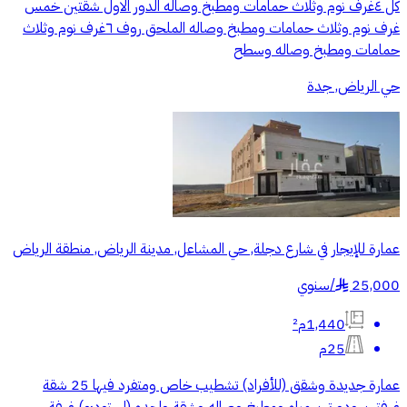
كل ٤غرف نوم وثلاث حمامات ومطبخ وصاله الدور الاول شقتين خمس
غرف نوم وثلاث حمامات ومطبخ وصاله الملحق روف ٦غرف نوم وثلاث
حمامات ومطبخ وصاله وسطح
حي الرياض, جدة
عمارة للإيجار في شارع دجلة, حي المشاعل, مدينة الرياض, منطقة الرياض
25,000
/
سنوي
§
1,440م²
25م
عمارة جديدة وشقق (للأفراد) تشطيب خاص ومتفرد فيها 25 شقة