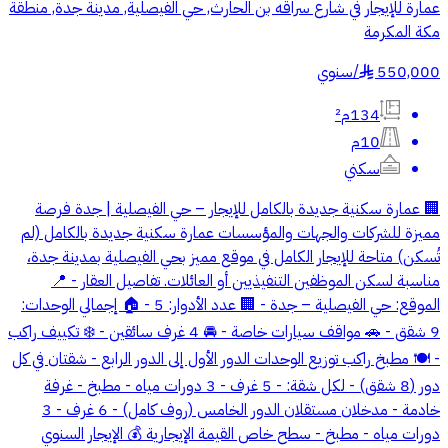
عمارة للإيجار في شارع سراقه بن الحارث, حي الفيصلية, مدينة جدة, منطقة
مكة المكرمة
550,000
/
سنوي
§
134م²
10م
سكني
🏢 عمارة سكنية جديدة بالكامل للإيجار – حي الفيصلية | جدة فرصة
مميزة للشركات والجهات والمؤسسات عمارة سكنية جديدة بالكامل (لم
تُسكن) متاحة للإيجار الكامل في موقع مميز بحي الفيصلية بمدينة جدة،
مناسبة لسكن الموظفين التنفيذيين أو العائلات. تفاصيل العقار - 📍
الموقع: حي الفيصلية – جدة - 🏢 عدد الأدوار: 5 - 🏠 إجمالي الوحدات:
9 شقق - 🚗 مواقف سيارات خاصة - 🚘 4 غرف سائقين - ❄️ تكييف راكب
- 🍽️ مطبخ راكب توزيع الوحدات الدور الأول إلى الدور الرابع - شقتان في كل
دور (8 شقق) - لكل شقة: - 5 غرف - 3 دورات مياه - مطبخ - غرفة
خادمة - مدخلان مستقلان الدور الخامس (روف كامل) - 6 غرف - 3
دورات مياه - مطبخ - سطح خاص القيمة الإيجارية 💰 الإيجار السنوي