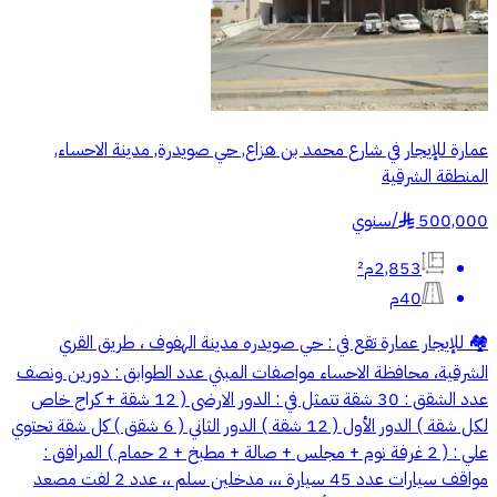
عمارة للإيجار في شارع محمد بن هزاع, حي صويدرة, مدينة الاحساء,
المنطقة الشرقية
500,000
/
سنوي
§
2,853م²
40م
🏘️ للإيجار عمارة تقع في : حي صويدره مدينة الهفوف ، طريق القري
الشرقية، محافظة الاحساء مواصفات المبني عدد الطوابق : دورين ونصف
عدد الشقق : 30 شقة تتمثل في : الدور الارضى ( 12 شقة + كراج خاص
لكل شقة ) الدور الأول ( 12 شقة ) الدور الثاني ( 6 شقق ) كل شقة تحتوي
علي : ( 2 غرفة نوم + مجلس + صالة + مطبخ + 2 حمام ) المرافق :
مواقف سيارات عدد 45 سيارة ،،، مدخلين سلم ،، عدد 2 لفت مصعد