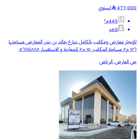
477,000
/
سنوي
§
445م²
60م
للإيجار معارض ومكاتب بالكامل شارع خالد بن بندر المعارض مساحتها
١٢٦ م٢ مساحة المكاتب ١٥٠ م٢ للمعاينة و الاستفسار ٠٥٦١١١٤٨٨٨
حي العارض, الرياض