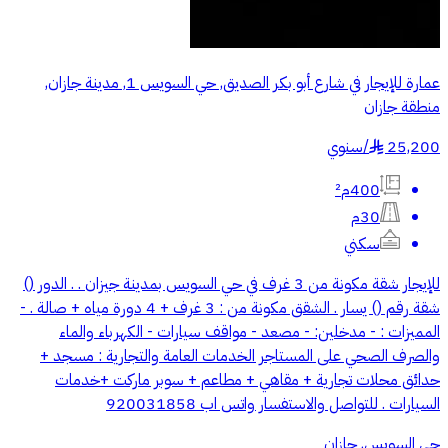
عمارة للإيجار في شارع أبو بكر الصديق, حي السويس 1, مدينة جازان,
منطقة جازان
25,200
/
سنوي
§
400م²
30م
سكني
للإيجار شقة مكونة من 3 غرف في حي السويس بمدينة جيزان . . الدور ()
شقة رقم () يسار . الشقق مكونة من : 3 غرف + 4 دورة مياه + صالة . -
المميزات : - مدخلين: - ⁠مصعد - ⁠مواقف سيارات - ⁠الكهرباء والماء
والصرف الصحي على المستاجر الخدمات العامة والتجارية : مسجد +
حدائق محلات تجارية + مقاهي + مطاعم + سوبر ماركت +خدمات
السيارات . للتواصل والاستفسار واتس اب 920031858
حي السويس, جازان