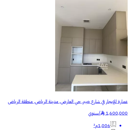
عمارة للإيجار في شارع خيبر, حي العارض, مدينة الرياض, منطقة الرياض
1,600,000
/
سنوي
§
1,006م²