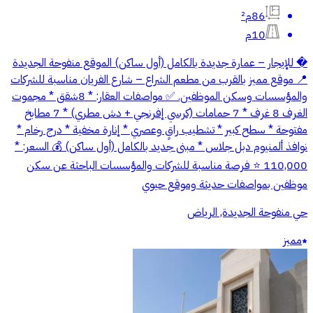
86م²
10م
� للإيجار – عمارة جديدة بالكامل (أول ساكن) الموقع منفوحة الجديدة
📍 موقع مميز بالقرب من مطعم الشراع – شارع الفريان مناسبة للشركات
والمؤسسات وسكن الموظفين. ✅ مواصفات العقار: * 8شقق * مجموت
الغرف 8 غرف * 7 حمامات (كرسي إفرنجي + دش مطري) * 7 مطابخ
مفتوحة * سطح كبير * تشطيب راقٍ وعصري * إنارة مخفية * درج رخام *
نوافذ ألمنيوم دبل جلاس * مبنى جديد بالكامل (أول ساكن) 💰 السعر: *
110,000 ⭐ فرصة مناسبة للشركات والمؤسسات الباحثة عن سكن
موظفين بمواصفات حديثة وموقع حيوي
حي منفوحة الجديدة, الرياض
مميز