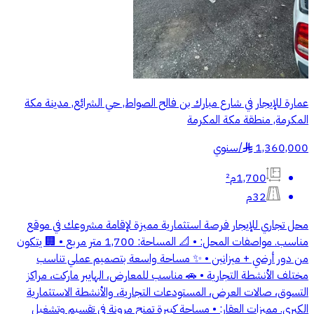
عمارة للإيجار في شارع مبارك بن فالح الصواط, حي الشرائع, مدينة مكة
المكرمة, منطقة مكة المكرمة
1,360,000
/
سنوي
§
1,700م²
32م
محل تجاري للإيجار فرصة استثمارية مميزة لإقامة مشروعك في موقع
مناسب. مواصفات المحل: • 📐 المساحة: 1,700 متر مربع • 🏢 يتكون
من دور أرضي + ميزانين • ✨ مساحة واسعة بتصميم عملي تناسب
مختلف الأنشطة التجارية • 🚗 مناسب للمعارض، الهايبر ماركت، مراكز
التسوق، صالات العرض، المستودعات التجارية، والأنشطة الاستثمارية
الكبرى. مميزات العقار: • مساحة كبيرة تمنح مرونة في تقسيم وتشغيل