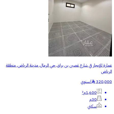
عمارة للإيجار في شارع غصين بن براق, حي الرمال, مدينة الرياض, منطقة
الرياض
320,000
/
سنوي
§
1,600م²
30م
سكني