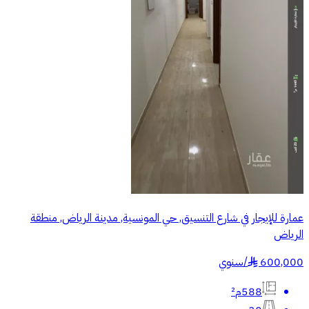
عمارة للإيجار في شارع التنسيق, حي المونسية, مدينة الرياض, منطقة
الرياض
600,000
/
سنوي
§
588م²