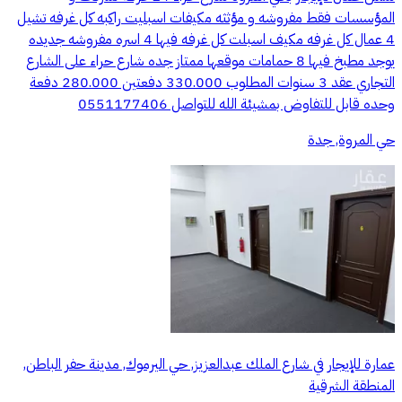
المؤسسات فقط مفروشه و مؤثثه مكيفات اسبليت راكبه كل غرفه تشيل
4 عمال كل غرفه مكيف اسبلت كل غرفه فيها 4 اسره مفروشه جديده
يوجد مطبخ فيها 8 حمامات موقعها ممتاز جده شارع حراء على الشارع
التجاري عقد 3 سنوات المطلوب 330.000 دفعتين 280.000 دفعة
وحده قابل للتفاوض بمشيئة الله للتواصل 0551177406
حي المروة, جدة
عمارة للإيجار في شارع الملك عبدالعزيز, حي اليرموك, مدينة حفر الباطن,
المنطقة الشرقية