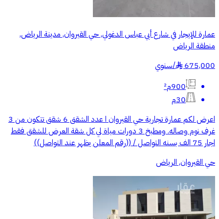
عمارة للإيجار في شارع أبي عباس الدغولي, حي القيروان, مدينة الرياض,
منطقة الرياض
675,000
/
سنوي
§
900م²
30م
اعرض لكم عمارة تجارية حي القيروان ا عدد الشقق 6 شقق تتكون من 3
غرف نوم وصاله. ومطبخ 3 دورات مياة لي كل شقة العرض للشقق فقط
اجار 75 الف بسنه التواصل / ((رقم المعلن يظهر عند التواصل))
حي القيروان, الرياض