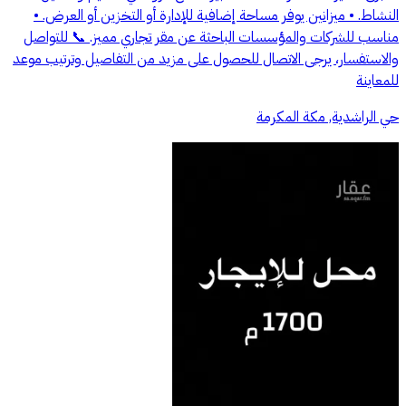
النشاط. • ميزانين يوفر مساحة إضافية للإدارة أو التخزين أو العرض. •
مناسب للشركات والمؤسسات الباحثة عن مقر تجاري مميز. 📞 للتواصل
والاستفسار، يرجى الاتصال للحصول على مزيد من التفاصيل وترتيب موعد
للمعاينة
حي الراشدية, مكة المكرمة