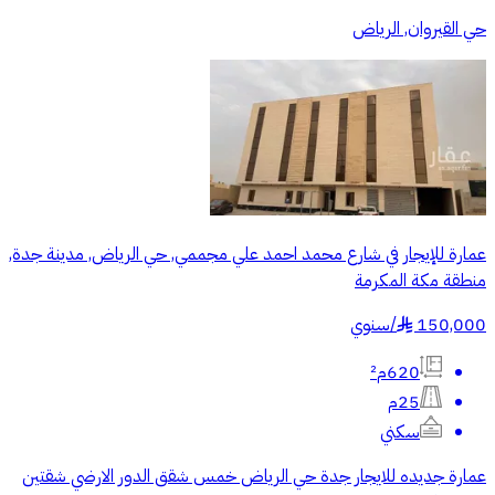
حي القيروان, الرياض
عمارة للإيجار في شارع محمد احمد علي مجممي, حي الرياض, مدينة جدة,
منطقة مكة المكرمة
150,000
/
سنوي
§
620م²
25م
سكني
عمارة جديده للايجار جدة حي الرياض خمس شقق الدور الارضي شقتين