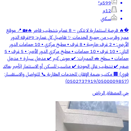
599م²
12م
سكني
�🔥 فرصة استثمارية لا تتكرر – 8 عمايربتشطيب فاخر 🔥🏡 📍 موقع
مميز وقريب من جميع الخدمات ✨ تفاصيل كل عماره: ٢٥غرفه الدور
الأرضي: ▪️ 2 غرف خارجية ▪️ 8 غرف ▪️ مطبخ مركزي ▪️ 10 حمامات الدور
الثاني: ▪️ 10 غرف ▪️ 10 حمامات ▪️ مطبخ مركزي الدور الأخير: ▪️ 5 غرف ▪️ 5
حمامات ▪️ سطح 🚗 المميزات: ✔️ حوش كبير ✔️ مدخل سيارة + مدخل
صغير ✔️ تشطيب عالي الجودة ✔️ مناسب للسكن أو الاستثمار (تأجير بعائد
قوي) 🏢 مكتب بصمة الإتقان للخدمات العقارية 📞 للتواصل والاستفسار:
(0502737919/0500009857)
حي المصفاة, الرياض