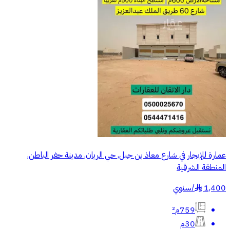
عمارة للإيجار في شارع معاذ بن جبل, حي الريان, مدينة حفر الباطن,
المنطقة الشرقية
1,400
/
سنوي
§
759م²
30م