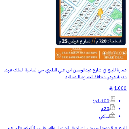
عمارة للبيع في شارع عبدالرجمن ابن علي الطبري, حي ضاحية الملك فهد,
مدينة عرعر, منطقة الحدود الشماليه
1,000
§
1,100م²
20م
سكني
للبيع فيلا ومجالس حي الضاحية للتواصل والاستفسار ((الرقم يظهر عند