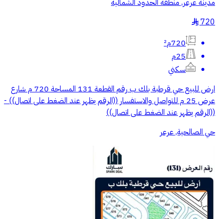
مدينة عرعر, منطقة الحدود الشماليه
720
§
720م²
25م
سكني
ارض للبيع حي قرطبة بلك ب رقم القطعة 131 المساحة 720 م شارع
عرض 25 م للتواصل والاستفسار ((الرقم يظهر عند الضغط على اتصال)) -
((الرقم يظهر عند الضغط على اتصال))
حي الصالحية, عرعر