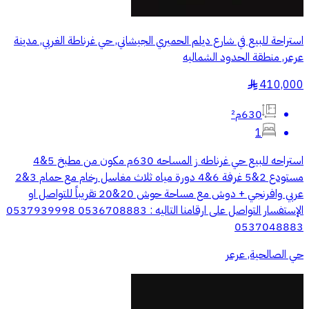
استراحة للبيع في شارع ديلم الحميري الجيشاني, حي غرناطة الغربي, مدينة
عرعر, منطقة الحدود الشماليه
410,000
§
630م²
1
استراحه للبيع حي غرناطه ز المساحه 630م مكون من مطبخ 5&4
مستودع 2&5 غرفة 6&4 دورة مياه ثلاث مغاسل رخام مع حمام 3&2
عربي وافرنجي + دوش مع مساحة حوش 20&20 تقريباً للتواصل او
الإستفسار التواصل على ارقامنا التاليه : 0536708883 0537939998
0537048883
حي الصالحية, عرعر