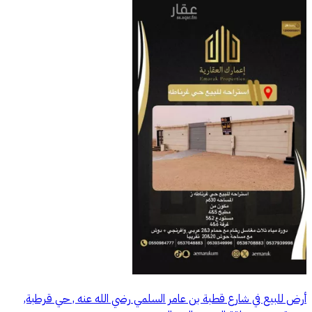
أرض للبيع في شارع قطبة بن عامر السلمي رضي الله عنه , حي قرطبة,