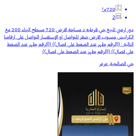
720م²
2
دور ارضي للبيع حي قرطبه د مساحة الارض 720 مسطح البناء 200 مع
الكرانيش منسوب الارض صفر للتواصل او الإستفسار التواصل على ارقامنا
التاليه : ((الرقم يظهر عند الضغط على اتصال)) ((الرقم يظهر عند الضغط
على اتصال)) ((الرقم يظهر عند الضغط على اتصال))
حي الصالحية, عرعر