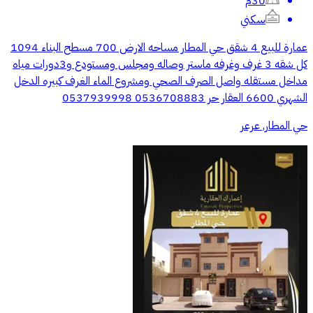
30م
سكني
عمارة للبيع 4 شقق حي المطار مساحه الارض 700 مسطح البناء 1094
كل شقه 3 غرف وغرفه ماستر وصاله ومجلس ومستودع و3دورات مياه
مداخل مستقله واصل الصرف الصحي ومشروع الماء الغرف كبيره الدخل
الشهري 6600 العقار حر 0536708883 0537939998
حي المطار, عرعر