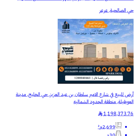
حي الصالحية, عرعر
أرض للبيع في شارع الامير سلطان بن عبد العزيز, حي الخليج, مدينة
العويقيلة, منطقة الحدود الشماليه
1,198,373.76
§
2,699م²
30م