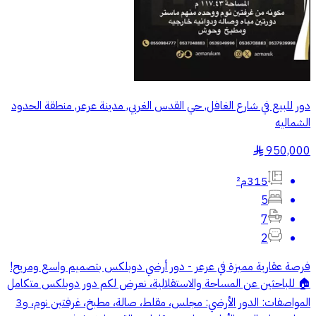
دور للبيع في شارع الغافل, حي القدس الغربي, مدينة عرعر, منطقة الحدود
الشماليه
950,000
§
315م²
5
7
2
فرصة عقارية مميزة في عرعر - دور أرضي دوبلكس بتصميم واسع ومريح!
🏠 للباحثين عن المساحة والاستقلالية، نعرض لكم دور دوبلكس متكامل
المواصفات: الدور الأرضي: مجلس، مقلط، صالة، مطبخ، غرفتين نوم، و3