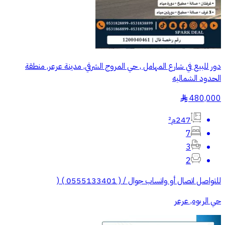
دور للبيع في شارع المهامل , حي المروج الشرقي, مدينة عرعر, منطقة
الحدود الشماليه
480,000
§
247م²
7
3
2
للتواصل اتصال أو واتساب جوال / ( 0555133401 ) (
حي الربوه, عرعر