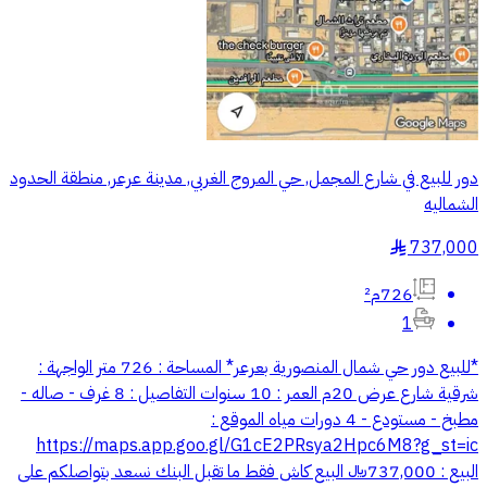
دور للبيع في شارع المجمل, حي المروج الغربي, مدينة عرعر, منطقة الحدود
الشماليه
737,000
§
726م²
1
*للبيع دور حي شمال المنصورية بعرعر* المساحة : 726 متر الواجهة :
شرقية شارع عرض 20م العمر : 10 سنوات التفاصيل : 8 غرف - صاله -
مطبخ - مستودع - 4 دورات مياه الموقع :
https://maps.app.goo.gl/G1cE2PRsya2Hpc6M8?g_st=ic
البيع : 737,000﷼ البيع كاش فقط ما تقبل البنك نسعد بتواصلكم على