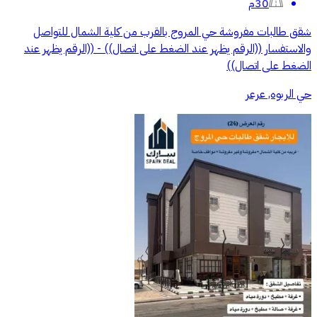
30م
شقق طالبات مفروشة حي المروج بالقرب من كلية الشمال للتواصل
والاستفسار ((الرقم يظهر عند الضغط على اتصال)) - ((الرقم يظهر عند
الضغط على اتصال))
حي الربوه, عرعر