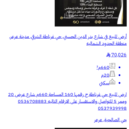
أرض للبيع في شارع بدر الدين الحسني, حي غرناطة الشرقي, مدينة عرعر,
منطقة الحدود الشماليه
70,026
§
660م²
20م
سكني
ارض للبيع حي غرناطة ج رقمها 160 المساحة 660م شارع عرض 20
وممر 5 للتواصل والاستفسار على الارقام التاليه 0536708883
0537939998
حي الصالحية, عرعر