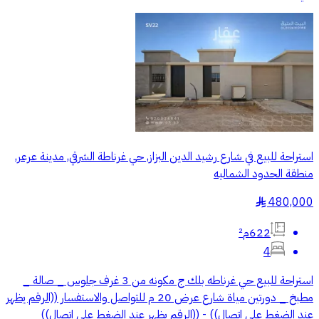
استراحة للبيع في شارع رشيد الدين البزاز, حي غرناطة الشرقي, مدينة عرعر,
منطقة الحدود الشماليه
480,000
§
622م²
4
استراحة للبيع حي غرناطه بلك ج مكونه من 3 غرف جلوس _ صالة _
مطبخ _ دورتين مياة شارع عرض 20 م للتواصل والاستفسار ((الرقم يظهر
عند الضغط على اتصال)) - ((الرقم يظهر عند الضغط على اتصال))