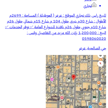
تجاري
للبيع راس بلك تجاري الموقع : عرعر ( العويقيلة ) المساحة : 2699م
الأطوال : شارع 30م شرق بطول 104 م شارع 15م شمالي بطول 26م
شارع 10م جنوبي بطول 26م نافذة للشوارع العامة ✅ توفر الخدمات ✅
البيع : 1,200,000 بإذن الله مزيد من التفاصيل واتس :
0598060020
حي الصالحية, عرعر