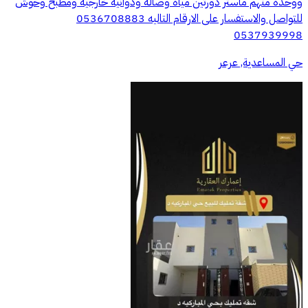
ووحده منهم ماستر دورتين مياه وصاله ودوانيه خارجيه ومطبخ وحوش
للتواصل والاستفسار على الارقام التاليه 0536708883
0537939998
حي المساعدية, عرعر