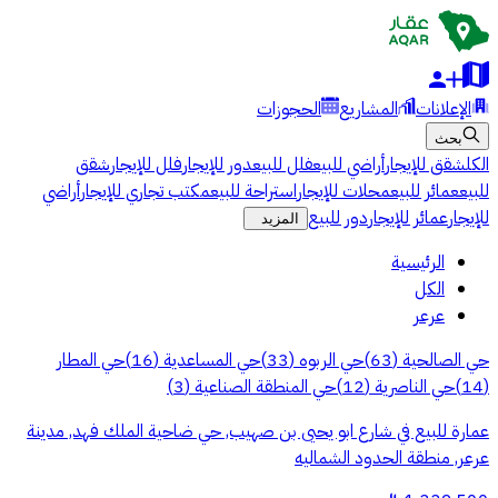
الإعلانات
المشاريع
الحجوزات
بحث
الكل
شقق للإيجار
أراضي للبيع
فلل للبيع
دور للإيجار
فلل للإيجار
شقق
للبيع
عمائر للبيع
محلات للإيجار
استراحة للبيع
مكتب تجاري للإيجار
أراضي
للإيجار
عمائر للإيجار
دور للبيع
المزيد
الرئيسية
الكل
عرعر
حي الصالحية
(
63
)
حي الربوه
(
33
)
حي المساعدية
(
16
)
حي المطار
(
14
)
حي الناصرية
(
12
)
حي المنطقة الصناعية
(
3
)
عمارة للبيع في شارع ابو يحيى بن صهيب, حي ضاحية الملك فهد, مدينة
عرعر, منطقة الحدود الشماليه