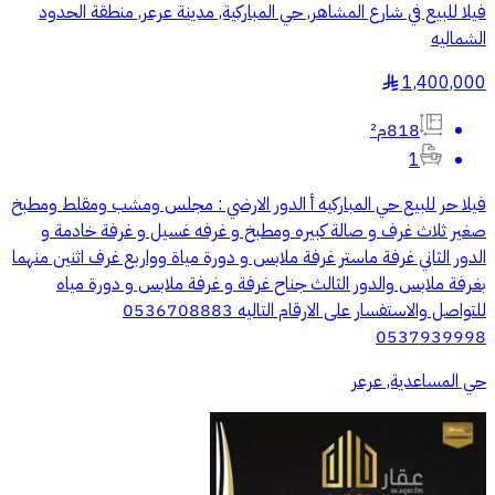
فيلا للبيع في شارع المشاهر, حي المباركية, مدينة عرعر, منطقة الحدود
الشماليه
1,400,000
§
818م²
1
فيلا حر للبيع حي المباركيه أ الدور الارضي : مجلس ومشب ومقلط ومطبخ
صغير ثلاث غرف و صالة كبيره ومطبخ و غرفه غسيل و غرفة خادمة و
الدور الثاني غرفة ماستر غرفة ملابس و دورة مياة وواربع غرف اثنين منهما
بغرفة ملابس والدور الثالث جناح غرفة و غرفة ملابس و دورة مياه
للتواصل والاستفسار على الارقام التاليه 0536708883
0537939998
حي المساعدية, عرعر