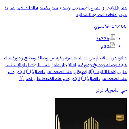
عمارة للإيجار في شارع ابو سفيان بن حرب, حي ضاحية الملك فهد, مدينة
عرعر, منطقة الحدود الشماليه
14,400
/
سنوي
§
776م²
30م
شقق عزاب للايجار حي الضاحيه متوفر غرفتين وصالة ومطبخ ودورة مياه
غرفة وصالة ومطبخ ودورة مياه الايجار شامل الماء للتواصل او الإستفسار
على ارقامنا التاليه : ((الرقم يظهر عند الضغط على اتصال)) ((الرقم يظهر
عند الضغط على اتصال)) ((الرقم يظهر عند الضغط على اتصال))
حي الناصرية, عرعر