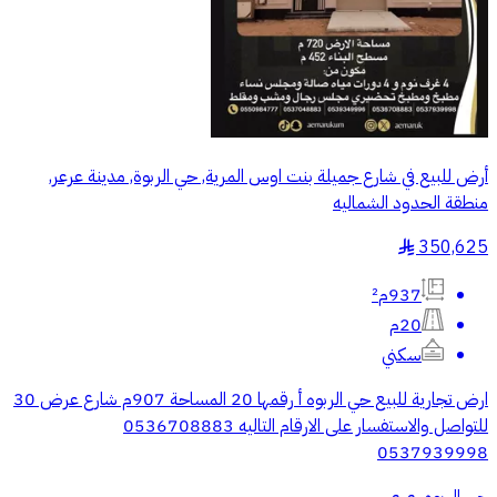
أرض للبيع في شارع جميلة بنت اوس المرية, حي الربوة, مدينة عرعر,
منطقة الحدود الشماليه
350,625
§
937م²
20م
سكني
ارض تجارية للبيع حي الربوه أ رقمها 20 المساحة 907م شارع عرض 30
للتواصل والاستفسار على الارقام التاليه 0536708883
0537939998