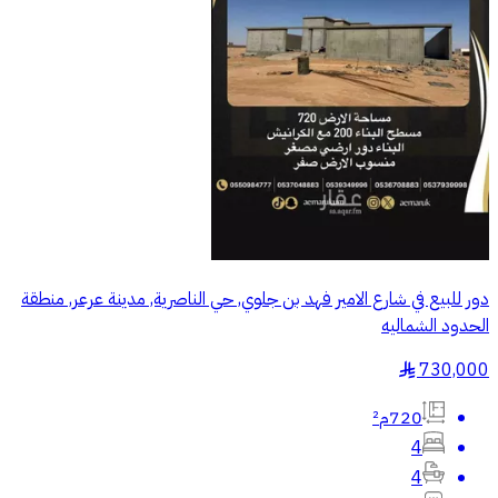
دور للبيع في شارع الامير فهد بن جلوي, حي الناصرية, مدينة عرعر, منطقة
الحدود الشماليه
730,000
§
720م²
4
4