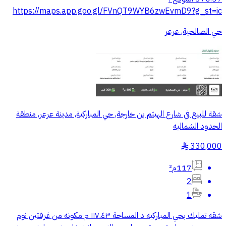
https://maps.app.goo.gl/FVnQT9WYB6zwEvmD9?g_st=ic
حي الصالحية, عرعر
شقة للبيع في شارع الهيثم بن خارجة, حي المباركية, مدينة عرعر, منطقة
الحدود الشماليه
330,000
§
117م²
2
1
شقه تمليك بحي المباركيه د المساحة ١١٧.٤٣ م مكونه من غرفتين نوم