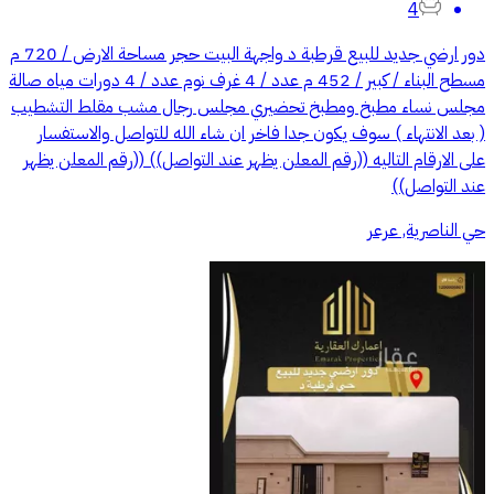
4
دور ارضي جديد للبيع قرطبة د واجهة البيت حجر مساحة الارض / 720 م
مسطح البناء / كبير / 452 م عدد / 4 غرف نوم عدد / 4 دورات مياه صالة
مجلس نساء مطبخ ومطبخ تحضيري مجلس رجال مشب مقلط التشطيب
( بعد الانتهاء ) سوف يكون جدا فاخر ان شاء الله للتواصل والاستفسار
على الارقام التاليه ((رقم المعلن يظهر عند التواصل)) ((رقم المعلن يظهر
عند التواصل))
حي الناصرية, عرعر