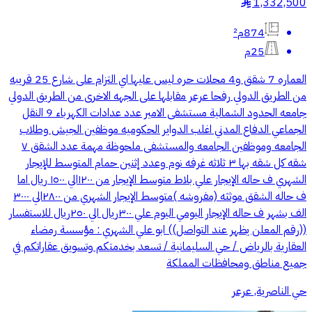
1,332,500
§
874م²
25م
العماره 7 شقق و4 محلات حره ليس عليها اي التزام على شارع 25 قريبه
من الطريق الدولي رفحا عرعر مقابلها على الجهه الاخرى من الطريق الدولي
جامعه الحدود الشمالية مستشفى الامير عدد عدادات الكهرباء 9 النقل
الجماعي الدفاع المدني اغلب الدواير الحكوميه موظفين الجيش وطلاب
الجامعه وموظفين الجامعه والمستشفى ملحوظة مهمة عدد الشقق ٧
شقه كل شقه بها ٣ ثلاثه غرفه نوم وعدد إثنين حمام المتوسط للإيجار
الشهري ف حاله الإيجار علي بلاط متوسط الإيجار من ١٢٠٠الي ١٥٠٠ ريال اما
ف حاله الشقق موثثه (مفروشه )متوسط الإيجار الشهري من ٢٨٠٠الي ٣٠٠٠
الف بشهر ف حاله الإيجار اليومي اليوم علي ٣٠٠ريال الي ٢٥٠ريال للاستفسار
((رقم المعلن يظهر عند التواصل)) ابو علي الشهري : مؤسسة رمضاء
العقارية بالرياض / حي السليمانية / تسعد بخدمتكم وتسويق عقاراتكم في
جميع مناطق ومحافظات المملكة
حي الناصرية, عرعر