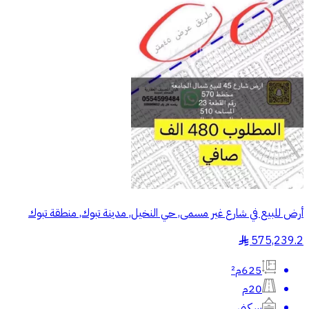
أرض للبيع في شارع غير مسمى, حي النخيل, مدينة تبوك, منطقة تبوك
575,239.2
§
625م²
20م
سكني