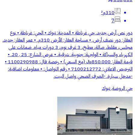
310م²
7
دور نص أرض جديد. حي غرناطة • المدينة: تبوك • الحي: غرناطة • نوع
العقار: دور نصف أرض. • مساحة العقار: الأرض 310م. • عمر العقار: جديد.
مجلس، مقلط، صالة، مطبخ، 3 غرف نوم، 3 دورات مياه. ضمانات على
الكهرباء والسباكة • الواجهة: جنوبية. شرقية. • عرض الشارع: 25 , 20. •
قيمة العقار: 850.000﷼ (مع السعي) • رخصة فال: 1100290988 •
الترخيص الاعلاني: 7100212772 • رقم التواصل: • معلومات اضافية:
-مدخل سيارة. -الصرف الصحي واصل البيت.
حي الروضة, تبوك