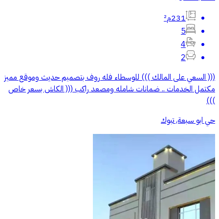
231م²
5
4
2
((( السعي على المالك ))) للوسطاء فله روف بتصميم حديث وموقع مميز
مكتمل الخدمات .. ضمانات شامله ومصعد راكب ((( الكاش بسعر خاص
)))
حي ابو سبعة, تبوك