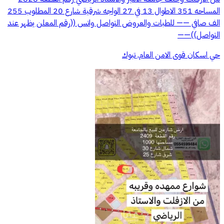
المساحه 351 الاطوال 13 في 27 الواجه شرقية شارع 20 المطلوب 255
الف صافي —— للطبات والعروض التواصل واتس ((رقم المعلن يظهر عند
التواصل))——
حي اسكان قوى الامن العام, تبوك