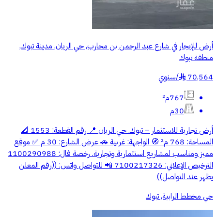
أرض للإيجار في شارع عبد الرحمن بن محارب, حي الريان, مدينة تبوك,
منطقة تبوك
70,564
/
سنوي
§
767م²
30م
أرض تجارية للاستثمار – تبوك. حي الريان 📍 رقم القطعة: 1553 📐
المساحة: 768 م² 🧭 الواجهة: غربية 🚗 عرض الشارع: 30 م ✅ موقع
مميز ومناسب لمشاريع استثمارية وتجارية. رخصة فال: 1100290988
الترخيص الإعلاني: 7100217326 📲 للتواصل واتس: ((رقم المعلن
يظهر عند التواصل))
حي مخطط الرابية, تبوك