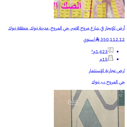
أرض للإيجار في شارع مروج الامير, حي المروج, مدينة تبوك, منطقة تبوك
350,112.12
/
سنوي
§
1,423م²
15م
ارض تجارية للإستثمار
حي المروج ب, تبوك