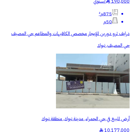
190,000
/
سنوي
§
875م²
50م
درايف ثرو دورين للإيجار مخصص الكافيهات والمطاعم حي المصيف
حي المصيف, تبوك
أرض للبيع في حي الحمراء, مدينة تبوك, منطقة تبوك
10,177,000
§