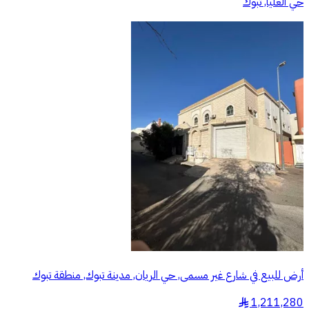
حي العليا, تبوك
أرض للبيع في شارع غير مسمى, حي الريان, مدينة تبوك, منطقة تبوك
1,211,280
§