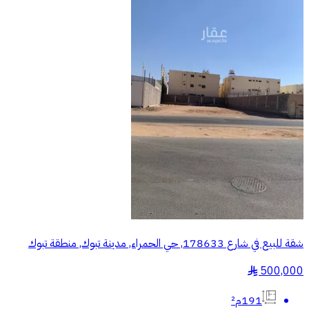
شقة للبيع في شارع 178633, حي الحمراء, مدينة تبوك, منطقة تبوك
500,000
§
191م²