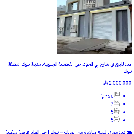
فيلا للبيع في شارع ابي الجود, حي الفيصلية الجنوبية, مدينة تبوك, منطقة
تبوك
2,000,000
§
750م²
7
5
5
🏡 فيلا مميزة للبيع مباشرة من المالك – تبوك | حي العليا فرصة سكنية