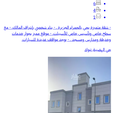
6
4
1
- شقة متميزة بحي بالحمراء الجزيرة . - بناء شخصي بإشراف المالك. - مع
سطح خاص وتأسيس خاص للأسبيلت. - موقع مميز بجوار خدمات
وخديقة ومدارس ومسجد . - يوجد مواقف عديدة للسيارات.
حي الهضيبة, تبوك