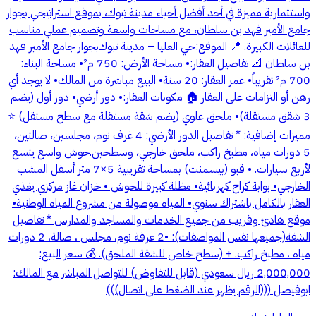
واستثمارية مميزة في أحد أفضل أحياء مدينة تبوك، بموقع استراتيجي بجوار
جامع الأمير فهد بن سلطان، مع مساحات واسعة وتصميم عملي مناسب
للعائلات الكبيرة. 📍 الموقع: حي العليا – مدينة تبوك بجوار جامع الأمير فهد
بن سلطان 📐 تفاصيل العقار: • مساحة الأرض: 750 م² • مساحة البناء:
700 م² تقريباً • عمر العقار: 20 سنة • البيع مباشرة من المالك • لا يوجد أي
رهن أو التزامات على العقار 🏠 مكونات العقار: • دور أرضي • دور أول (يضم
3 شقق مستقلة) • ملحق علوي (يضم شقة مستقلة مع سطح مستقل) ⭐
مميزات إضافية: * تفاصيل الدور الأرضي: 4 غرف نوم، مجلسين، صالتين،
5 دورات مياه، مطبخ راكب، ملحق خارجي، وسطحين.حوش واسع يتسع
لأربع سيارات. • قبو (بيسمنت) بمساحة تقريبية 5×7 متر أسفل المشب
الخارجي • بوابة كراج كهربائية • مظلة كبيرة للحوش • خزان غاز مركزي يغذي
العقار بالكامل باشتراك سنوي • المياه موصولة من مشروع المياه الوطنية •
موقع هادئ وقريب من جميع الخدمات والمساجد والمدارس * تفاصيل
الشقة(جميعها نفس المواصفات): •2 غرفة نوم، مجلس ، صالة، 2 دورات
مياه ، مطبخ راكب. + (سطح خاص للشقة الملحق). 💰 سعر البيع:
2,000,000 ريال سعودي (قابل للتفاوض) للتواصل المباشر مع المالك:
ابوفيصل (((الرقم يظهر عند الضغط على اتصال)))