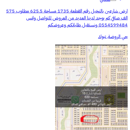
ارض شارعين بالنخيل رقم القطعة 1735 مساحة 625.5 مطلوب 575
الف صافي كم يوجد لدينا العديد من العروض للتواصل واتس
0554599484 ونستقبل طلباتكم وعروضكم
حي الروضة, تبوك