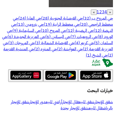
1
2
3
4
»
«
حي المروج ب
(
32
)
حي الفيصلية الجنوبية
(
28
)
حي العليا
(
24
)
حي
مخطط الراجحي
(
20
)
حي مخطط الرابية
(
19
)
حي بترومين
(
13
)
حي
النهضة
(
12
)
حي الهضيبة
(
12
)
حي المروج
(
10
)
حي السليمانية
(
9
)
حي
الورود
(
8
)
حي الرويعيات
(
7
)
حي البساتين
(
6
)
حي العزيزية الجديدة
(
6
)
حي
السلمان
(
5
)
حي كريم
(
4
)
حي الفيصلية الشمالية
(
3
)
حي المهرجان
(
3
)
حي
العزيزية القديمة
(
2
)
حي العوايشة
(
2
)
حي المنتزه
(
2
)
حي المنشية القديمة
(
2
)
حي الشيخ
(
1
)
خيارات البحث
شقق للإيجار
شقق للبيع
فلل للإيجار
أراضي للبيع
دور للإيجار
شقق للإيجار
بالرياض
فلل للبيع
شقق للإيجار بجدة