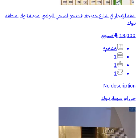
شقة للإيجار في شارع خديجة بنت خويلد, حي البوادي, مدينة تبوك, منطقة
تبوك
18,000
/
سنوي
§
646م²
1
1
1
No description
حي ابو سبعة, تبوك