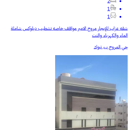
2
1
1
شقه عزاب للإيجار مروج الامير مواقف خاصه تشطيب ديلوكس شاملة
الماء والكهرباء والنت
حي المروج ب, تبوك