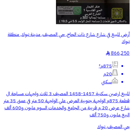
أرض للبيع في شارع شارع ذات الحاج, حي المصيف, مدينة تبوك, منطقة
تبوك
866,250
§
875م²
20م
سكني
للبيع ارضين سكنية 1457-1458 المصيف 3 ثلاث واجهات مساحة ال
قطعة 875م الواجهة جنوبية العرض علي الواجهة 50 متر في عمق 35 متر
شارع عرض 20 م قريبة من الجامع والخدمات السوم مليون و600 ألف
البيع مليون و750 ألف
حي المصيف, تبوك