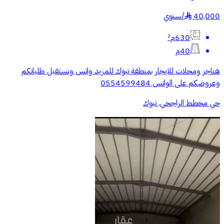
40,000
/
سنوي
§
630م²
40م
هناجر ومحلات للايجار بمنطقة تبوك للمزيد واتس ونستقبل طلباتكم
وعروضكم على الواتس 0554599484
حي مخطط الراجحي, تبوك