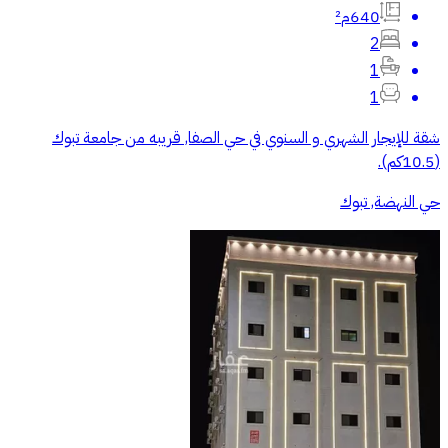
640م²
2
1
1
شقة للإيجار الشهري و السنوي في حي الصفا, قريبه من جامعة تبوك
(10.5كم).
حي النهضة, تبوك