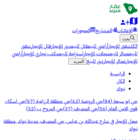
الإعلانات
المشاريع
الحجوزات
بحث
الكل
شقق للإيجار
أراضي للبيع
فلل للبيع
دور للإيجار
فلل للإيجار
شقق
للبيع
عمائر للبيع
محلات للإيجار
استراحة للبيع
مكتب تجاري للإيجار
أراضي
للإيجار
عمائر للإيجار
دور للبيع
المزيد
الرئيسية
الكل
تبوك
حي ابو سبعة
(
84
)
حي الروضة
(
62
)
حي منطقة الزراعية
(
57
)
حي اسكان
قوى الامن العام
(
56
)
حي المصيف
(
37
)
حي المروج ب
(
32
)
محل للإيجار في شارع عبدالله بن عياس, حي المصيف, مدينة تبوك, منطقة
تبوك