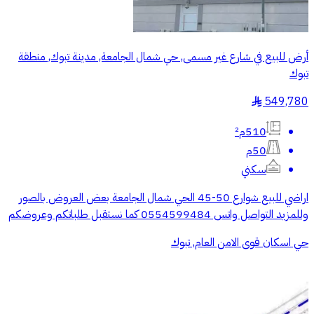
أرض للبيع في شارع غير مسمى, حي شمال الجامعة, مدينة تبوك, منطقة
تبوك
549,780
§
510م²
50م
سكني
اراضي للبيع شوارع 50-45 الحي شمال الجامعة بعض العروض بالصور
وللمزيد التواصل واتس 0554599484 كما نستقبل طلباتكم وعروضكم
حي اسكان قوى الامن العام, تبوك