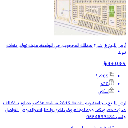
أرض للبيع في شارع عبدالله المحجوب, حي الجامعة, مدينة تبوك, منطقة
تبوك
480,089
§
985م²
20م
سكني
ارض للبيع بالجامعة رقم القطعة 2619 مساحه ٩٨٥متر مطلوب ٤٨٠ الف
صافي - حصري كما يوجد لدينا عروض اخرى وللطلبات والعروض التواصل
واتس 0554599484
حي اسكان قوى الامن العام, تبوك