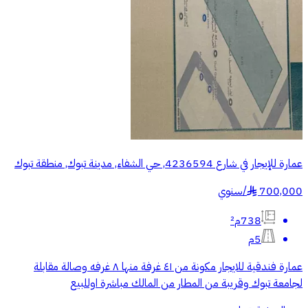
عمارة للإيجار في شارع 4236594, حي الشفاء, مدينة تبوك, منطقة تبوك
700,000
/
سنوي
§
738م²
5م
عمارة فندقية للايجار مكونة من ٤١ غرفة منها ٨ غرفه وصالة مقابلة
لجامعة تبوك وقريبة من المطار من المالك مباشرة اوللبيع