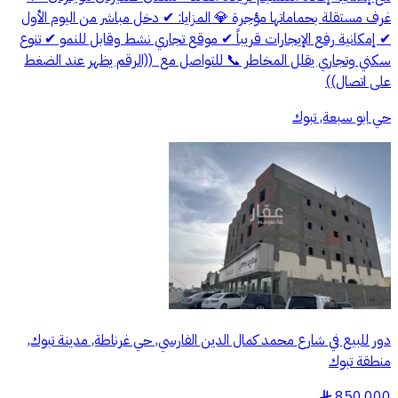
غرف مستقلة بحماماتها مؤجرة 💎 المزايا: ✔ دخل مباشر من اليوم الأول
✔ إمكانية رفع الإيجارات قريباً ✔ موقع تجاري نشط وقابل للنمو ✔ تنوع
سكني وتجاري يقلل المخاطر 📞 للتواصل مع ‭ ‬((الرقم يظهر عند الضغط
على اتصال))
حي ابو سبعة, تبوك
دور للبيع في شارع محمد كمال الدين الفارسي, حي غرناطة, مدينة تبوك,
منطقة تبوك
850,000
§