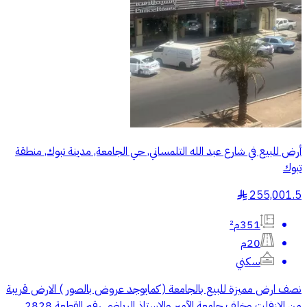
أرض للبيع في شارع عبد الله التلمساني, حي الجامعة, مدينة تبوك, منطقة
تبوك
255,001.5
§
351م²
20م
سكني
نصف ارض مميزة للبيع بالجامعة ( كمايوجد عروض بالصور ) الارض قريبة
من الازفلت وخلف جامعة الآمير والاستاذ الرياضي رقم القطعة 2828