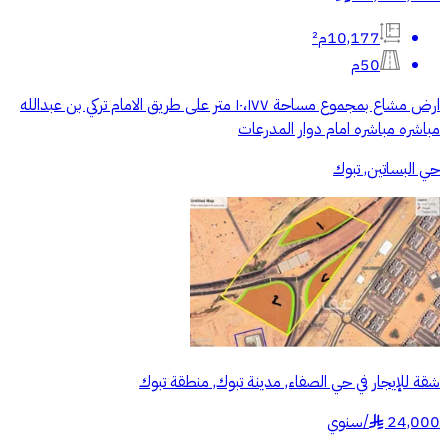
10,177م²
50م
ارض مشاع بمجموع مساحة ١٠،١٧٧ متر على طريق الامام تركي بن عبدالله
مباشره مباشره امام دوار المدرعات
حي البساتين, تبوك
شقة للإيجار في حي الصفاء, مدينة تبوك, منطقة تبوك
24,000
/
سنوي
§