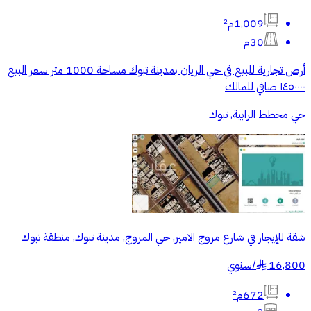
1,009م²
30م
أرض تجارية للبيع في حي الريان بمدينة تبوك مساحة 1000 متر سعر البيع
١٤٥٠٠٠٠ صافي للمالك
حي مخطط الرابية, تبوك
شقة للإيجار في شارع مروج الامير, حي المروج, مدينة تبوك, منطقة تبوك
16,800
/
سنوي
§
672م²