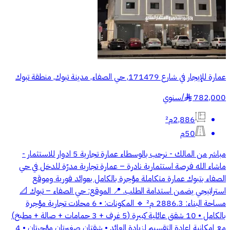
عمارة للإيجار في شارع 171479, حي الصفاء, مدينة تبوك, منطقة تبوك
782,000
/
سنوي
§
2,886م²
50م
مباشر من المالك - نرحب بالوسطاء عمارة تجارية 5 ادوار للاستثمار -
ماشاء الله فرصة استثمارية نادرة – عمارة تجارية مدرّة للدخل في حي
الصفاء بتبوك عمارة متكاملة مؤجرة بالكامل بعوائد فورية وموقع
استراتيجي يضمن استدامة الطلب. 📍 الموقع: حي الصفاء – تبوك 📐
مساحة البناء: 2886.3 م² 🔹 المكونات: • 6 محلات تجارية مؤجرة
بالكامل • 10 شقق عائلية كبيرة (5 غرف + 3 حمامات + صالة + مطبخ)
مع إمكانية إعادة التقسيم لزيادة العائد • شقتان صغيرتان مؤجرتان • 4