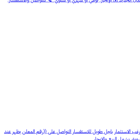
ه في كل شقة ويمكن تأجير العقار لكن يرغب الاستثمار باجل طويل للاستفسار التواصل على ((رقم المعلن يظهر عند
يق يشمل البيع والايجار