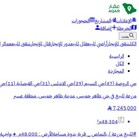
الإعلانات
المشاريع
الحجوزات
الخريطة
إضافة
بحث
الكل
شقق للإيجار
أراضي للبيع
فلل للبيع
دور للإيجار
فلل للإيجار
شقق للبيع
عمائر ل
الرئيسية
الكل
المجاردة
حي الروضة
(
47
)
حي النسيم
(
39
)
حي الاندلس
(
31
)
حي الفيصلية
(
11
)
حي 
مزرعة للبيع في حي ظاهر خميس, مدينة ظاهر خميس, منطقة عسير
7,245,000
§
48,304م²
#للبيع مزرعة / بالنماص _ قرية بدوة مساحةالأرض : 48.000م 🔸️بواجهة : غربية على شارع عرض 15 م 🔸️السعر : 7,245,000 رخصة الإعلان :7200951917 رخصة فال : 1200020902