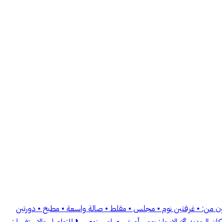
ون من: • غرفتين نوم • مجلس • مقلط • صالة واسعة • مطبخ • دورتين
ن الجديد 💰 الإيجار: يومي أو شهري او سنوي 📞 للتواصل والاستفسار: