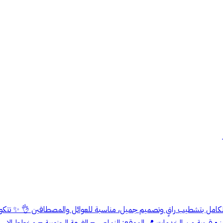
بالكامل بتشطيب راقٍ وتصميم جميل، مناسبة للعوائل والمصطافين 👌 ✨ تتك
• قريبة من الخدمات 📍 الموقع: النماص – الفرعة الجنوبية – مخطط الإسكا