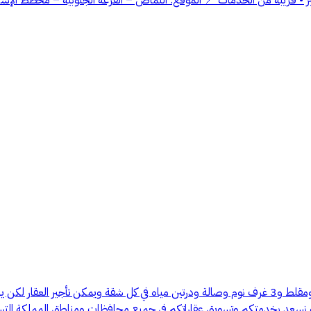
محافظة مجاردة عمارة بسعر الارض عمرها 21 سنه فيها 3 شقق مجلس ومقلط و3 غرف نوم وصالة ودرتين ميا
ة نسعد بخدمتكم وتسويق عقاراتكم في جميع محافظات ومناطق المملكة التسو