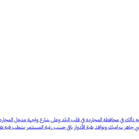
ابه ذألك في محافظة المجاردة في قلب البلد وعلى شارع واجهة مدخل المج