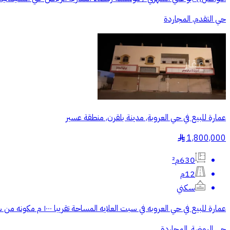
حي التقدم, المجاردة
عمارة للبيع في حي العروبة, مدينة بلقرن, منطقة عسير
1,800,000
§
630م²
12م
سكني
عمارة للبيع في حي العروبه في سبت العلايه المساحة تقريبا ١٠٠٠ م مكونه من شقتين تحت ودور كامل فوق العمر جديده
حي الروضة, المجاردة