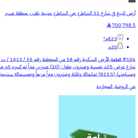
أرض للبيع في شارع 21 الشاطئ, حي الشاطئ, مدينة بلقرن, منطقة عسير
700,798.5
§
823م²
20م
ومساحتها: (823.5) ثمانمائة وثلاثة وعشرون متراً مربعاً وخمسمائة سنتيمتر مربع فقط
حي الروضة, المجاردة