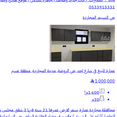
0533915331
حي النسيم, المجاردة
عمارة للبيع في شارع احد, حي الروضة, مدينة المجاردة, منطقة عسير
1,000,000
§
1,600م²
30م
التواصل)) ابو علي الشهري / مؤسسة رمضاء العقارية الرياض حي السليماني