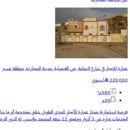
عمارة للإيجار في شارع اليمامة, حي الفيصلية, مدينة المجاردة, منطقة عسير
220,000
/
سنوي
§
585م²
30م
فرصة استثمارية ممتاز عمارة للأيجار للمدى الطويل شقق مخدومه أو ما ش
الخدمات عباره عن 3 أدوار وملحق 12 شقه المصعد مؤسس له الدور الارضي جاهز سراميك ونوافذ بقية الأدوار باقي حسب رغبة المستثمر يشطب فيه تفاوض في الايجار وفيه مهله في بداية العقد