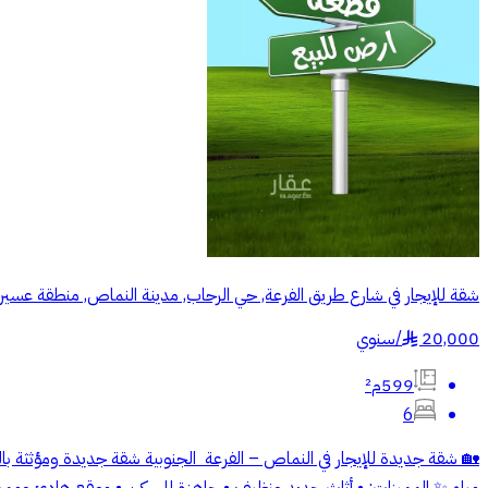
شقة للإيجار في شارع طريق الفرعة, حي الرحاب, مدينة النماص, منطقة عسير
20,000
/
سنوي
§
599م²
6
🏡 شقة جديدة للإيجار في النماص – الفرعة الجنوبية شقة جديدة ومؤثثة 
مياه ✨ المميزات: • أثاث جديد ونظيف • جاهزة للسكن • موقع هادئ ومميز 