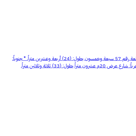
#106 قطعة الأرض السكنية رقم 58 من المخطط رقم 55 / 1413 / ت / 9 الواقعة في العلاية محافظة بلقرن. وحدودها وأطوالها كالتالي: * شمالاً: القطعة رقم 57 سبعة وخمسون بطول: (24) أربعة وعشرين متراً. * جنوباً:
شارع عرض 25م خمسة وعشرون بطول: (20) عشرين متراً ثم كسره 5م خمسة أمتار. * شرقاً: القطعة رقم 60 ستون بطول: (38) ثمانية وثلاثين متراً. * غرباً: شارع عرض 20م عشرون متراً بطول: (33) ثلاثة وثلاثين متراً.