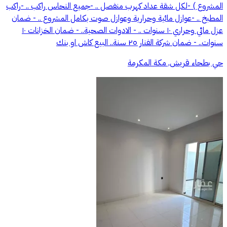
المشروع ) -لكل شقة عداد كهرب منفصل .. -جميع النحاس راكب .. -راكب
المطبخ .. -عوازل مائية وحرارية وعوازل صوت بكامل المشروع .. - ضمان
عزل مائي وحراري ١٠ سنوات .. - ⁠الادوات الصحية.. - ⁠ضمان الخزانات ١٠
سنوات.. - ⁠ضمان شركة الفنار ٢٥ سنة.. البيع كاش او بنك
حي بطحاء قريش, مكة المكرمة