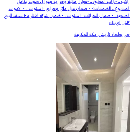
راكب .. -راكب المطبخ .. -عوازل مائية وحرارية وعوازل صوت بكامل
المشروع .. الضمانات:- - ضمان عزل مائي وحراري ١٠ سنوات .. - ⁠الادوات
الصحية.. - ⁠ضمان الخزانات ١٠ سنوات.. - ⁠ضمان شركة الفنار ٢٥ سنة.. البيع
كاش او بنك
حي بطحاء قريش, مكة المكرمة