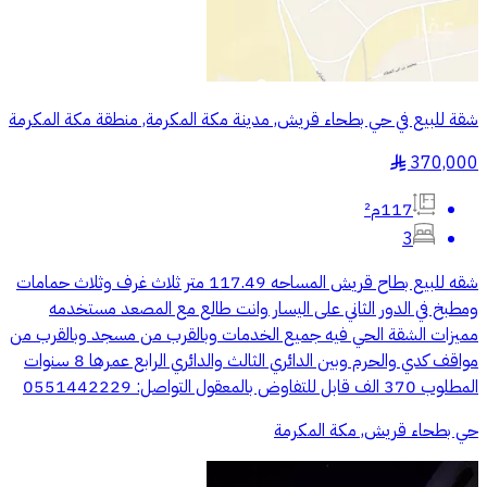
شقة للبيع في حي بطحاء قريش, مدينة مكة المكرمة, منطقة مكة المكرمة
370,000
§
117م²
3
شقه للبيع بطاح قريش المساحه 117.49 متر ثلاث غرف وثلاث حمامات
ومطبخ في الدور الثاني على اليسار وانت طالع مع المصعد مستخدمه
مميزات الشقة الحي فيه جميع الخدمات وبالقرب من مسجد وبالقرب من
مواقف كدي والحرم وبين الدائري الثالث والدائري الرابع عمرها 8 سنوات
المطلوب 370 الف قابل للتفاوض بالمعقول التواصل: 0551442229
حي بطحاء قريش, مكة المكرمة