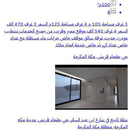
100م²
4
3 غرف مساحة 105 م 4 غرف مساحة 125م السعر 3 غرف 470 الف
السعر 4 غرف 540 الف موقع مميز وقريب من جميع الخدمات تشطيب
مودرن حديث غرفة سائق موقف خاص خزانات ماء مستقلة مع عداد
خاص عداد كهرباء خاص خدمة اتحاد ملاك
حي بطحاء قريش, مكة المكرمة
شقة للبيع في شارع ابن عبد الساتر, حي بطحاء قريش, مدينة مكه
المكرمه, منطقة مكة المكرمة