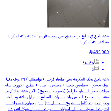
شقة للبيع في شارع ابن صديق, حي بطحاء قريش, مدينة مكة المكرمة,
منطقة مكة المكرمة
499,000
§
156م²
5
شقة للبيع بمكة المكرمة بحي بطحاء قريش (مواصفاتها ) (٣ غرف منها
غرفة ماستر + سطحين خاصة + مجلس + صالة + مطبخ + دورات مياه +
موقف خاص للسيارة بالرقم) (مميزات المشروع ) -لكل شقة عداد كهرب
منفصل .. -جميع النحاس راكب .. -راكب المطبخ .. -عوازل مائية وحرارية
وعوازل صوت بكامل المشروع .. - ضمان عزل مائي وحراري ١٠ سنوات .. -
⁠الادوات الصحية.. - ⁠ضمان الخزانات ١٠ سنوات.. - ⁠ضمان شركة الفنار ٢٥