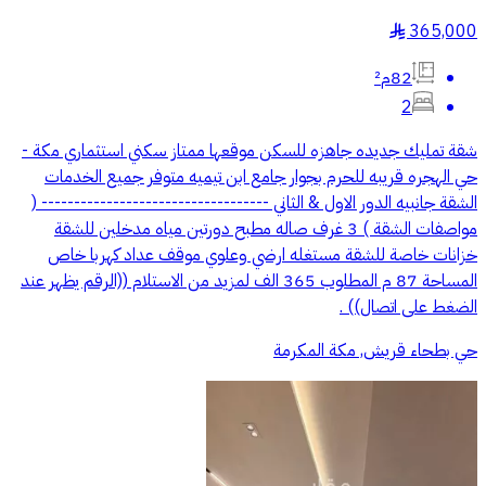
365,000
§
82م²
2
شقة تمليك جديده جاهزه للسكن موقعها ممتاز سكني استثماري مكة -
حي الهجره قريبه للحرم بجوار جامع ابن تيميه متوفر جميع الخدمات
الشقة جانبيه الدور الاول & الثاني ----------------------------------- (
مواصفات الشقة ) 3 غرف صاله مطبح دورتين مياه مدخلين للشقة
خزانات خاصة للشقة مستغله ارضي وعلوي موقف عداد كهربا خاص
المساحة 87 م المطلوب 365 الف لمزيد من الاستلام ((الرقم يظهر عند
الضغط على اتصال)) .
حي بطحاء قريش, مكة المكرمة