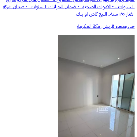
١٠ سنوات .. - ⁠الادوات الصحية.. - ⁠ضمان الخزانات ١٠ سنوات.. - ⁠ضمان شركة
الفنار ٢٥ سنة.. البيع كاش او بنك
حي بطحاء قريش, مكة المكرمة