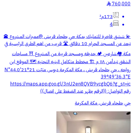
760,000
§
173م²
4
💫 ششق فاخرة للتمليك بمكة حي بطحاء قريش @مميزات المشروع 🕋
تبعد عن المسجد الحرام 10 دقائق 🛣️ قريب من اهم الطرق الرئيسية في
مكة 🏘شارعين 🏕️ حديقه ومسجد قريبة من المشروع ⛩️ مساحات
الشقق تبدأمن ١١٨ م 🏗️ مخطط متكامل البنيه التحتيه 🗺️ الموقع ابن
رواحه ، حي بطحاء قريش ، مكة المكرمة دبوس مثبّت ‏21°21'44.0"N
39°49'36.3"E
‏https://maps.app.goo.gl/3nU2en8QVB9vcgbQ6?g_st=ic
رقم التواصل: ((الرقم يظهر عند الضغط على اتصال))
حي بطحاء قريش, مكة المكرمة