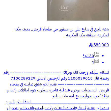
شقة للبيع في شارع علي بن منظور, حي بطحاء قريش, مدينة مكة
المكرمة, منطقة مكة المكرمة
580,000
§
130م²
4
السلام عليكم ورحمة الله وبركاته ======================= رقم
رخصة فال 1100039015 رقم الترخيص الاعلاني 7100289229
======================= نقدم لكم شقق تمليك في بطحاء
قريش ‏‎ التشطيبات مودرن فندقية فاخرة سمارت هوم اطلالات رائعة و
نوافذ كبيرة بجوار جميع الخدمات مباشر
_______________________________ الشقة مكونة من:
▫مدخلين ▫4 غرف ▫غرفة خادمة ▫3 دورات مياه ▫موقف خاص ▫دخول