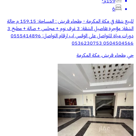
159م²
6
للبيع شقة في مكة المكرمة - بطحاء قريش : المساحة: 159.15 م حالة
الشقة: مؤجرة تفاصيل الشقة: 3 غرف نوم + مجلس + صالة + مطبخ 3
دورات مياة للتواصل على الواتس اب ارقام التواصل: ‭0555414896‬
‭0536230753‬ ‭0504504566‬
حي بطحاء قريش, مكة المكرمة