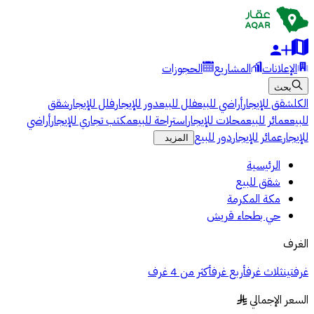
الإعلانات
المشاريع
الحجوزات
بحث
الكل
شقق للإيجار
أراضي للبيع
فلل للبيع
دور للإيجار
فلل للإيجار
شقق
للبيع
عمائر للبيع
محلات للإيجار
استراحة للبيع
مكتب تجاري للإيجار
أراضي
للإيجار
عمائر للإيجار
دور للبيع
المزيد
الرئيسية
شقق للبيع
مكة المكرمة
حي بطحاء قريش
الغرف
غرفتين
ثلاث غرف
أربع غرف
أكثر من 4 غرف
السعر الإجمالي
§