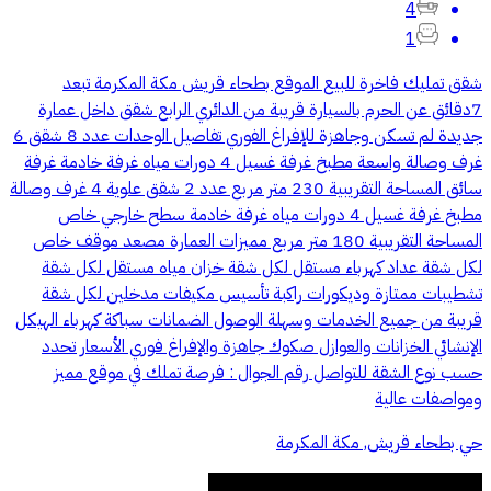
4
1
شقق تمليك فاخرة للبيع الموقع بطحاء قريش مكة المكرمة تبعد
7دقائق عن الحرم بالسيارة قريبة من الدائري الرابع شقق داخل عمارة
جديدة لم تسكن وجاهزة للإفراغ الفوري تفاصيل الوحدات عدد 8 شقق 6
غرف وصالة واسعة مطبخ غرفة غسيل 4 دورات مياه غرفة خادمة غرفة
سائق المساحة التقريبية 230 متر مربع عدد 2 شقق علوية 4 غرف وصالة
مطبخ غرفة غسيل 4 دورات مياه غرفة خادمة سطح خارجي خاص
المساحة التقريبية 180 متر مربع مميزات العمارة مصعد موقف خاص
لكل شقة عداد كهرباء مستقل لكل شقة خزان مياه مستقل لكل شقة
تشطيبات ممتازة وديكورات راكبة تأسيس مكيفات مدخلين لكل شقة
قريبة من جميع الخدمات وسهلة الوصول الضمانات سباكة كهرباء الهيكل
الإنشائي الخزانات والعوازل صكوك جاهزة والإفراغ فوري الأسعار تحدد
حسب نوع الشقة للتواصل رقم الجوال : فرصة تملك في موقع مميز
ومواصفات عالية
حي بطحاء قريش, مكة المكرمة