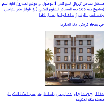
مستقل بشاحن كهربائي البيع كاش $ للوصول الى موقع المشروع كتابة اسم
(مشروع ديم 106 ديم المساكن للتطوير العقاري ) في قوقل مابز للتواصل
والاستفسار : الرقم في خانة التواصل اتصال فقط
حي بطحاء قريش, مكة المكرمة
شقة للبيع في شارع ابن عدنان, حي بطحاء قريش, مدينة مكة المكرمة,
منطقة مكة المكرمة