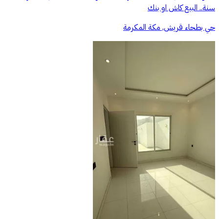
سنة.. البيع كاش او بنك
حي بطحاء قريش, مكة المكرمة