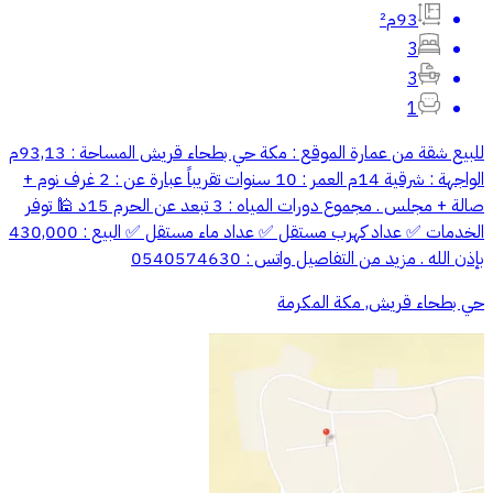
93م²
3
3
1
للبيع شقة من عمارة الموقع : مكة حي بطحاء قريش المساحة : 93,13م
الواجهة : شرقية 14م العمر : 10 سنوات تقريباً عبارة عن : 2 غرف نوم +
صالة + مجلس . مجموع دورات المياه : 3 تبعد عن الحرم 15د 🕌 توفر
الخدمات ✅ عداد كهرب مستقل ✅ عداد ماء مستقل ✅ البيع : 430,000
بإذن الله . مزيد من التفاصيل واتس : 0540574630
حي بطحاء قريش, مكة المكرمة