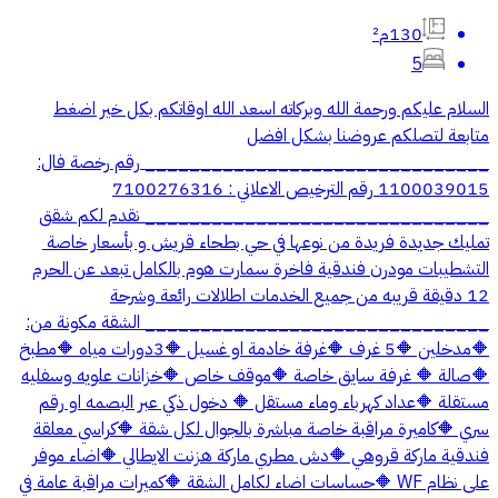
130م²
5
السلام عليكم ورحمة الله وبركاته ‏‎اسعد الله اوقاتكم بكل خير ‏‎اضغط
متابعة لتصلكم عروضنا بشكل افضل
_______________________________ ‏‎رقم رخصة فال:
1100039015 رقم الترخيص الاعلاني : 7100276316
_______________________________ نقدم لكم شقق
التشطيبات مودرن فندقية فاخرة سمارت هوم بالكامل تبعد عن الحرم
12 دقيقة قريبه من جميع الخدمات اطلالات رائعة وشرحة
_______________________________ الشقة مكونة من:
🔶مدخلين 🔶5 غرف 🔶غرفة خادمة او غسيل 🔶3دورات مياه 🔶مطبخ
🔶صالة 🔶 غرفة سايق خاصة 🔶موقف خاص 🔶خزانات علويه وسفليه
مستقلة 🔶عداد كهرباء وماء مستقل 🔶 دخول ذكي عبر البصمه او رقم
سري 🔶كاميرة مراقبة خاصة مباشرة بالجوال لكل شقة 🔶كراسي معلقة
فندقية ماركة قروهي 🔶دش مطري ماركة هزنت الايطالي 🔶اضاء موفر
على نظام WF 🔶حساسات اضاء لكامل الشقة 🔶كميرات مراقبة عامة في