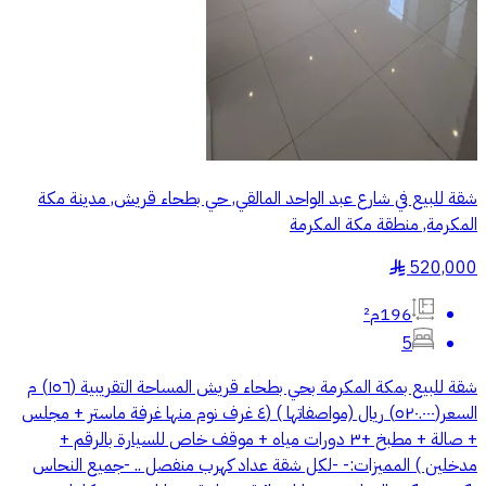
شقة للبيع في شارع عبد الواحد المالقي, حي بطحاء قريش, مدينة مكة
المكرمة, منطقة مكة المكرمة
520,000
§
196م²
5
شقة للبيع بمكة المكرمة بحي بطحاء قريش المساحة التقريبية (١٥٦) م
السعر(٥٢٠.٠٠٠) ريال (مواصفاتها ) (٤ غرف نوم منها غرفة ماستر + مجلس
+ صالة + مطبخ +٣ دورات مياه + موقف خاص للسيارة بالرقم +
مدخلين ) المميزات:- -لكل شقة عداد كهرب منفصل .. -جميع النحاس