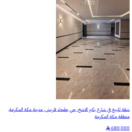
شقة للبيع في شارع بكير الاشج, حي بطحاء قريش, مدينة مكة المكرمة,
منطقة مكة المكرمة
680,000
§