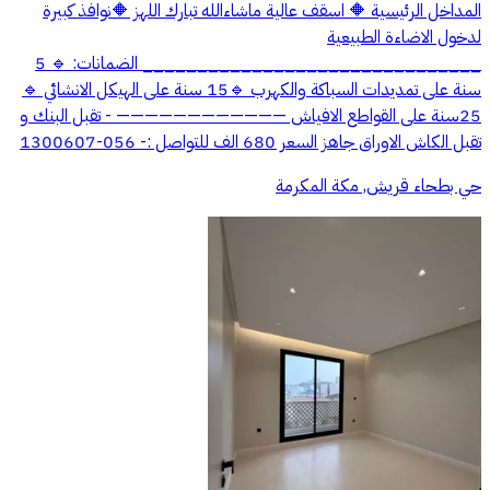
المداخل الرئيسية 🔶 اسقف عالية ماشاءالله تبارك اللهز 🔶نوافذ كبيرة
لدخول الاضاءة الطبيعية
_______________________________ الضمانات: 🔹 5
سنة على تمديدات السباكة والكهرب 🔹15 سنة على الهيكل الانشائي 🔹
25سنة على القواطع الافياش ———————————— - تقبل البنك و
تقبل الكاش الاوراق جاهز السعر 680 الف للتواصل :- 056-1300607
حي بطحاء قريش, مكة المكرمة