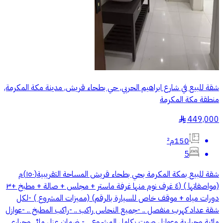
شقة للبيع في شارع ابراهيم الحربي, حي بطحاء قريش, مدينة مكة المكرمة,
منطقة مكة المكرمة
449,000
§
150م²
5
شقة للبيع بمكة المكرمة بحي بطحاء قريش المساحة التقريبية(١٥٠)م
(مواصفاتها ) (٤ غرف نوم منها غرفة ماستر + مجلس + صالة + مطبخ +٣
دورات مياه + موقف خاص للسيارة بالرقم) (مميزات المشروع ) -لكل
شقة عداد كهرب منفصل .. -جميع النحاس راكب .. -راكب المطبخ .. -عوازل
مائية وحرارية وعوازل صوت بكامل المشروع .. - ضمان عزل مائي وحراري