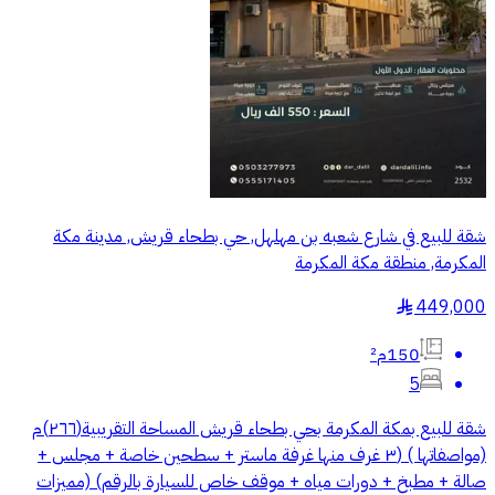
شقة للبيع في شارع شعبه بن مهلهل, حي بطحاء قريش, مدينة مكة
المكرمة, منطقة مكة المكرمة
449,000
§
150م²
5
شقة للبيع بمكة المكرمة بحي بطحاء قريش المساحة التقريبية(٢٦٦)م
(مواصفاتها ) (٣ غرف منها غرفة ماستر + سطحين خاصة + مجلس +
صالة + مطبخ + دورات مياه + موقف خاص للسيارة بالرقم) (مميزات