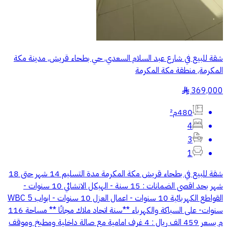
شقة للبيع في شارع عبد السلام السعدي, حي بطحاء قريش, مدينة مكة
المكرمة, منطقة مكة المكرمة
369,000
§
480م²
4
3
1
شقة للبيع في بطحاء قريش مكة المكرمة مدة التسليم 14 شهر حتى 18
شهر بحد اقصى الضمانات : 15 سنة - الهيكل الانشائي 10 سنوات -
القواطع الكهربائية 10 سنوات - اعمال العزل 10 سنوات - ابواب WBC 5
سنوات- على السباكة والكهرباء **سنة اتحاد ملاك مجانًا ** مساحة 116
م بسعر 459 الف ريال : 4 غرف امامية مع صالة داخلية ومطبخ وموقف