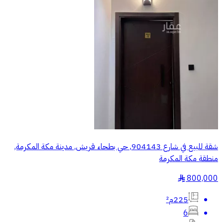
شقة للبيع في شارع 904143, حي بطحاء قريش, مدينة مكة المكرمة,
منطقة مكة المكرمة
800,000
§
225م²
6