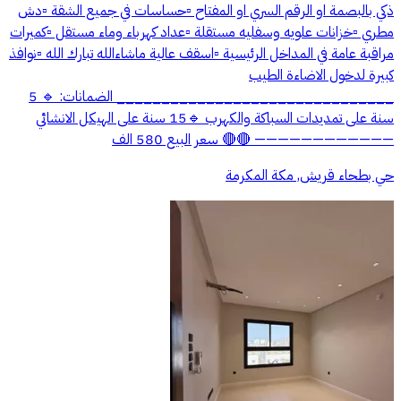
ذكي بالبصمة او الرقم السري او المفتاح ▫حساسات في جميع الشقة ▫دش
مطري ▫خزانات علويه وسفليه مستقلة ▫عداد كهرباء وماء مستقل ▫كميرات
مراقبة عامة في المداخل الرئيسية ▫اسقف عالية ماشاءالله تبارك الله ▫نوافذ
كبيرة لدخول الاضاءة الطيب
_______________________________ الضمانات: 🔹 5
سنة على تمديدات السباكة والكهرب 🔹15 سنة على الهيكل الانشائي
———————————— 🔴🔴 سعر البيع 580 الف
حي بطحاء قريش, مكة المكرمة