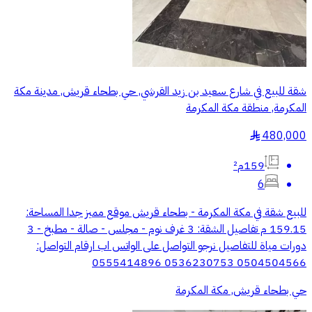
شقة للبيع في شارع سعيد بن زيد القرشي, حي بطحاء قريش, مدينة مكة
المكرمة, منطقة مكة المكرمة
480,000
§
159م²
6
للبيع شقة في مكة المكرمة - بطحاء قريش موقع مميز جدا المساحة:
159.15 م تفاصيل الشقة: 3 غرف نوم - مجلس - صالة - مطبخ - 3
دورات مياة للتفاصيل نرجو التواصل على الواتس اب ارقام التواصل:
‭0555414896‬ ‭0536230753‬ ‭0504504566‬
حي بطحاء قريش, مكة المكرمة