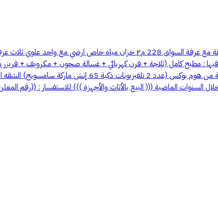
((شقة خاصة)) للبيع بحي الشوقية في مكة المكرمة المساحة الإجمالية للشقة مع غر
ها : مطبخ كامل (ثلاجة + فرن كهربائي + غسالة صحون + مكرويف + فريزر 
(غرفتين نوم) + (طقمين كنب ماركة أشلي الامريكيه) + الغرفة الثا
 السنوات الماضية ((( البيع بالأثاث والأجهزة ))) للاستفسار : ((رقم المعلن