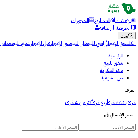
الإعلانات
المشاريع
الحجوزات
الخريطة
إضافة
بحث
الكل
شقق للإيجار
أراضي للبيع
فلل للبيع
دور للإيجار
فلل للإيجار
شقق للبيع
عمائر ل
الرئيسية
شقق للبيع
مكة المكرمة
حي الشوقية
الغرف
غرفتين
ثلاث غرف
أربع غرف
أكثر من 4 غرف
السعر الإجمالي
§