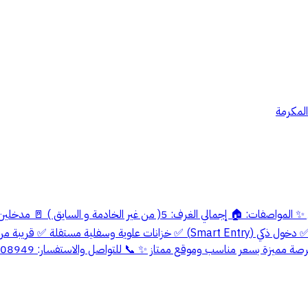
المكرمة
طاولة طعام 👩‍🍳 غرفة خادمة / أو غرفة غسيل 👮‍♂️ غرفة سائق المميزات: ✅ دخو
قع ممتاز ✨ 📞 للتواصل والاستفسار: 0557708949 📄 ترخيص إعلاني رقم: 7200737003