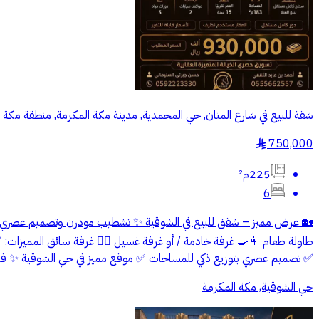
شقة للبيع في شارع المتان, حي المحمدية, مدينة مكة المكرمة, منطقة مكة 
750,000
§
225م²
6
✅ تصميم عصري بتوزيع ذكي للمساحات ✅ موقع مميز في حي الشوقية ✨ فرصة مميزة بسعر مناسب ومو
حي الشوقية, مكة المكرمة