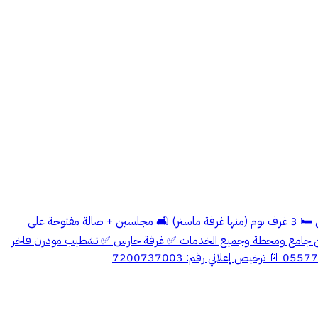
🏡 عرض مميز – شقق للبيع في الشوقية ✨ تشطيب مودرن وتصميم عصري ✨ المواصفات: 🏠 إجمالي الغرف: 5( من غير الخادمة و السايق ) 🚪 مدخلين 🛏️ 3 غرف نوم (منها غرفة ماستر) 🛋️ مجلسين + صالة مفتوحة على
ل ذكي (Smart Entry) ✅ خزانات علوية وسفلية مستقلة ✅ قريبة من جامع ومحطة وجميع الخدمات ✅ غرفة حارس ✅ تشطيب مودرن فاخر