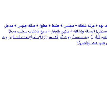
فة السواق 228 م٢ خزان مياه خاص ارضي مع واحد علوي ثلاث غرف نوم + غرفة شغاله + مجلس + مقلط + مطبخ + صالة جلوس + مدخل
مستقل) (غسالة ونشافه + مكوى بالبخار + سبع مكيفات سبليت مديا)
لثة مفروشة من هوم بوكس (عدد 2 تلفيزيونات ذكية 65 إنش ماركة سامسونج) الشقه الدور الثاني (يوجد مصعد) يوجد (موقف سيارة) في الكراج تحت العمارة يوجد
 يظهر عند التواصل))