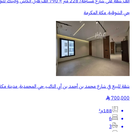
الف شقة على شارع مساحة/ 228 متر = 790 الف تقبل الكاش والبنك للتواصل/ ابوحوراء ((رقم المعلن يظهر عند التواصل))
حي الشوقية, مكة المكرمة
شقة للبيع في شارع محمد بن أحمد بن أبي التائب, حي المحمدية, مدينة مكة
700,000
§
188م²
6
3