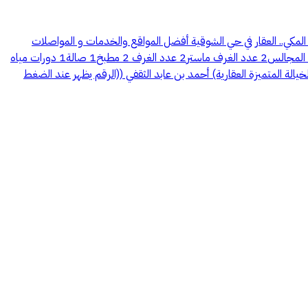
المكي.. العقار في حي الشوقية أفضل المواقع والخدمات و المواصلات
وقرب المنطقة من الحرم المكي (السوم واصل 830,000 الف ﷼) المطلوب فرق السوم البيع قريب الوصف: فيلا روف دور كامل مستقل 183 متر عدد المجالس2 عدد الغرف ماستر2 عدد الغرف 2 مطبخ1 صالة1 دورات مياه
أكرمكك الله 5 مواقف سيارات2 العمر تقريبا 15 سنة السعر المطلوب 930,000 ألف ريال العقار مستخدم نظيف (الأسعار قابلة للتغير) (تسويق حصري الخيالة المتميزة العقارية) أحمد بن عابد الثقفي ‏‎((الرقم يظهر عند الضغط