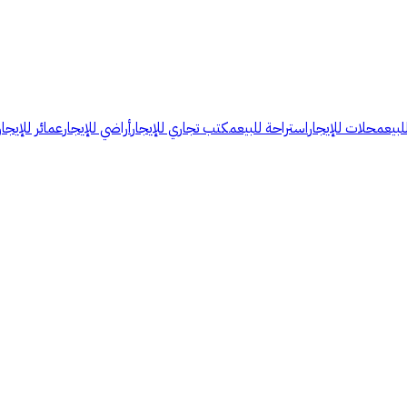
لبيع
محلات للإيجار
استراحة للبيع
مكتب تجاري للإيجار
أراضي للإيجار
عمائر للإيجار