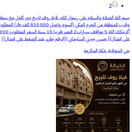
2
‏بسم الله الصلاة والسلام على رسول الله.. ڤيلا روف للبيع دور كامل مع س
على اتصال)) حسن جبرتي السليماني ‏‎((الرقم يظهر عند الضغط على اتصال))
حي الشوقية, مكة المكرمة