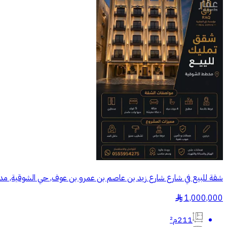
شقة للبيع في شارع شارع زيد بن عاصم بن عمرو بن عوف, حي الشوقية, مدي
1,000,000
§
211م²