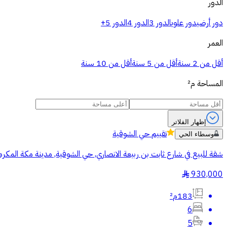
الدور
دور أرضي
دور علوي
الدور 3
الدور 4
الدور 5+
العمر
أقل من 2 سنة
أقل من 5 سنة
أقل من 10 سنة
المساحة
م²
إظهار الفلاتر
تقييم
حي الشوقية
وسطاء الحي
شقة للبيع في شارع ثابت بن ربيعة الانصاري, حي الشوقية, مدينة مكة المكر
930,000
§
183م²
6
5