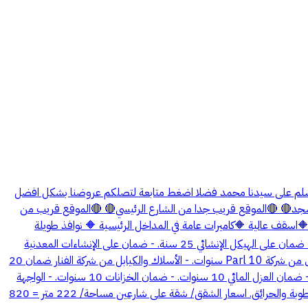
7100262 السلام عليكم ورحمة الله وبركاته واللهم صلي وسلم على سيدنا محمد فضلا اضغط متابعة لتصلكم عروضنا بشكل افضل
الموقع قريب من المسجد🔴 🔴الموقع قريب جدا من الشارع الرئيسي🔴 🔴الموقع قريب من
ع الخدمات🔴 🔴المساحة واسعة🔴 🏠 الشقة مكونة من: 🔶مدخلين 🔶 6 غرف 🔶صالة 🔶️مطبخ 🔶4دورات مياه 🔶️غرفة غسيل 🔶️تشطيب vip 🔶️اسقف عالية 🔶️كاميرات عامة في المداخل الرئيسية 🔶️ نوافذ طويلة
🔶موقف خاص لكل شقة 🔶خزان علوي وسفلي مستقل 🔶عداد كهرباء وماء مستقل ️_______________________________ الضمانات/ - ضمان على الهيكل الإنشائي 25 سنة. - ضمان على الإنشاءات المعدنية
والخرسانية 25 سنة. - تأمين من شركة التعاونية. - اشراف هندسي من شركة osos. - شبابيك قطاع رويال ضمان 10 سنوات. - ضمان عالمفاتيح والأفياش من شركة Parl 10 سنوات. - الأسلاك والكيابل من شركة الفنار ضمان 20
سنة. - السباكة والمواصير والتمديدات شركة الخليج ضمان 20 سنة. - ضمان عالمصعد 5 سنين من شركة جولد لاين. - بديل الشيبورد ضمان 5 سنوات. - ضمان العزل المائي 10 سنوات. - ضمان الخزانات 10 سنوات. - الواجهة
حجر الرياض نخب وبورسلان الرياض. - ضمان عالدهانات 10 سنوات من الشركة المنفذة. - ضمان عالأبواب 15 سنة والأبواب من نوع WBC مقاومة للرطوبة والحرائق. اسعار الشقق/ شقة على شارعين مساحة/ 222 متر = 820