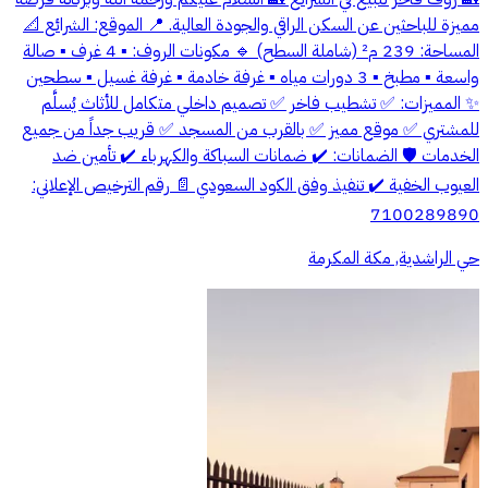
مميزة للباحثين عن السكن الراقي والجودة العالية. 📍 الموقع: الشرائع 📐
المساحة: 239 م² (شاملة السطح) 🔹 مكونات الروف: ▪️ 4 غرف ▪️ صالة
واسعة ▪️ مطبخ ▪️ 3 دورات مياه ▪️ غرفة خادمة ▪️ غرفة غسيل ▪️ سطحين
✨ المميزات: ✅ تشطيب فاخر ✅ تصميم داخلي متكامل للأثاث يُسلَّم
للمشتري ✅ موقع مميز ✅ بالقرب من المسجد ✅ قريب جداً من جميع
الخدمات 🛡️ الضمانات: ✔️ ضمانات السباكة والكهرباء ✔️ تأمين ضد
العيوب الخفية ✔️ تنفيذ وفق الكود السعودي 📄 رقم الترخيص الإعلاني:
7100289890
حي الراشدية, مكة المكرمة