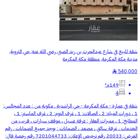
شقة للبيع في شارع عبدالحرث بن زيد الضبي رضي الله عنه, حي التروية,
مدينة مكة المكرمة, منطقة مكة المكرمة
540,000
§
149م²
4
شقة في عمارة - مكة المكرمة - حي الراشدية . مكونة من : عدد المجالس:
1 ، دورات المياه: 2 ، الصالات: 1 ، غرف النوم: 2 ، غرف الماستر: 1 ،
المطابخ: 1 ، مميزات العقار : غرفة غسيل ، موقف سيارات ، قريب من
الخدمات ، غرفة سائق ، مصعد ، الضمانات : يوجد جميع الضمانات . رقم
العرض: 20033 رقم ترخيص الإعلان: 7201044733 رقم رخصة فال: