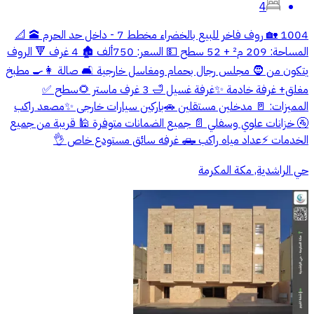
4
1004 🏡 روف فاخر للبيع بالخضراء مخطط 7 - داخل حد الحرم 🕋 📐
المساحة: 209 م² + 52 سطح 💵 السعر: 750ألف 🏚️ 4 غرف 🔻 الروف
يتكون من 🧔 مجلس رجال بحمام ومغاسل خارجية 🛋️ صالة 👩‍🍳 مطبخ
مغلق+ غرفة خادمة ✨غرفة غسيل 🛁 3 غرف ماستر 🌻سطح ✅
المميزات: 🚪 مدخلين مستقلين 🚗باركين سيارات خارجى ✨مصعد راكب
🚰 خزانات علوي وسفلي 📄 جميع الضمانات متوفرة 🕌 قريبة من جميع
الخدمات ⚡عداد مياه راكب 🛻 غرفه سائق مستودع خاص 👌
حي الراشدية, مكة المكرمة