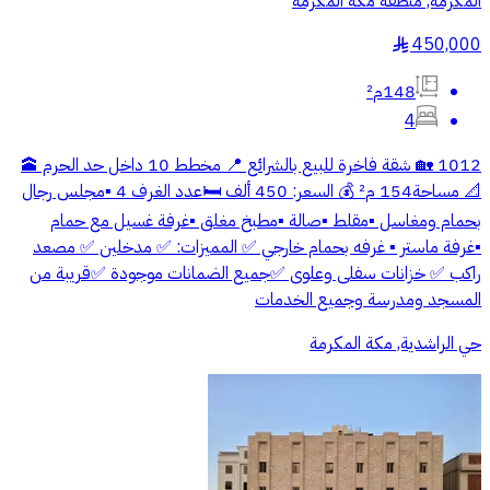
المكرمة, منطقة مكة المكرمة
450,000
§
148م²
4
1012 🏡 شقة فاخرة للبيع بالشرائع 📍 مخطط 10 داخل حد الحرم 🕋
📐 مساحة154 م² 💰 السعر: 450 ألف 🛏️عدد الغرف 4 ▪️مجلس رجال
بحمام ومغاسل ▪️مقلط ▪️صالة ▪️مطبخ مغلق ▪️غرفة غسيل مع حمام
▪️غرفة ماستر ▪️ غرفه بحمام خارجي ✅ المميزات: ✅ مدخلين ✅ مصعد
راكب ✅ خزانات سفلى وعلوى ✅جميع الضمانات موجودة ✅قريبة من
المسجد ومدرسة وجميع الخدمات
حي الراشدية, مكة المكرمة