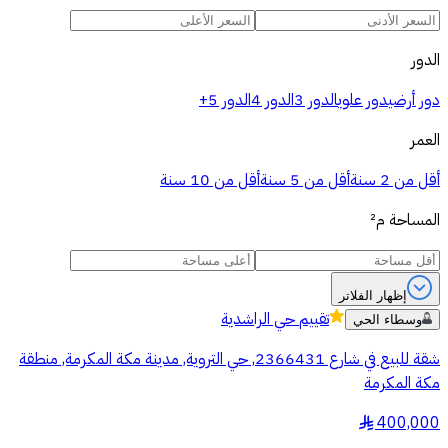
الدور
دور أرضي
دور علوي
الدور 3
الدور 4
الدور 5+
العمر
أقل من 2 سنة
أقل من 5 سنة
أقل من 10 سنة
المساحة
م²
إظهار الفلاتر
تقييم
حي الراشدية
وسطاء الحي
شقة للبيع في شارع 2366431, حي التروية, مدينة مكة المكرمة, منطقة
مكة المكرمة
400,000
§