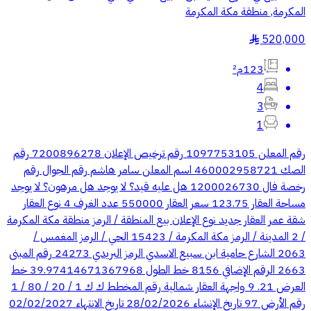
المكرمة, منطقة مكة المكرمة
520,000
§
123م²
4
3
1
رقم المعلن 1097753105 رقم ترخيص الإعلان 7200896278 رقم
الصك 460002958721 اسم المعلن سامر هاشم رقم الجوال رقم
رخصة فال 1200026730 هل عليه قيد؟ لا يوجد هل مرهون؟ لا يوجد
مساحة العقار 123.75 سعر العقار 550000 عدد الغرف 4 نوع العقار
شقة عمر العقار جديد نوع الإعلان بيع المنطقة / الرمز منطقة مكة المكرمة
/ 2 المدينة / الرمز مكة المكرمة / 15423 الحي / الرمز المغمس /
2063 الشارع حامية ابن سبيع الاسدي الرمز البريدي 24273 رقم المبنى
2663 الرقم الإضافي 8156 خط الطول 39.97414671367968 خط
العرض 21. 9 واجهة العقار شمالية رقم المخطط ك ك 1 / 20 / 80 / 1
رقم الأرض 97 تاريخ الإنشاء 28/02/2026 تاريخ الانتهاء 02/02/2027