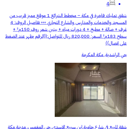
4
شقق تمليك فاخرة في مكة – مخطط الشرائع 1 موقع مميز قريب من
المسجد والخدمات والمدارس والشارع التجاري ▫️▫️▫️ تفاصيل الروف: 4
غرف + صالة + مطبخ + 4 دورات مياه + بيتين شعر روف 150م² +
سطح 183م² السعر: 820,000 ريال للتواصل:((الرقم يظهر عند الضغط
على اتصال))
حي الراشدية, مكة المكرمة
شقة للبيع في شارع حامية ابن سبيع الاسدي, حي المغمس, مدينة مكة