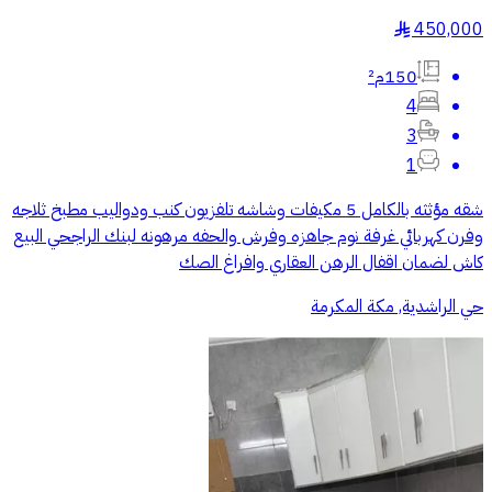
450,000
§
150م²
4
3
1
شقه مؤثثه بالكامل 5 مكيفات وشاشه تلفزيون كنب ودواليب مطبخ ثلاجه
وفرن كهربائي غرفة نوم جاهزه وفرش والحفه مرهونه لبنك الراجحي البيع
كاش لضمان اقفال الرهن العقاري وافراغ الصك
حي الراشدية, مكة المكرمة