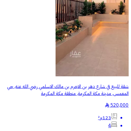
شقة للبيع في شارع دهر بن الاخرم بن مالك الاسلمي رضي الله عنه, حي
المغمس, مدينة مكة المكرمة, منطقة مكة المكرمة
520,000
§
123م²
4