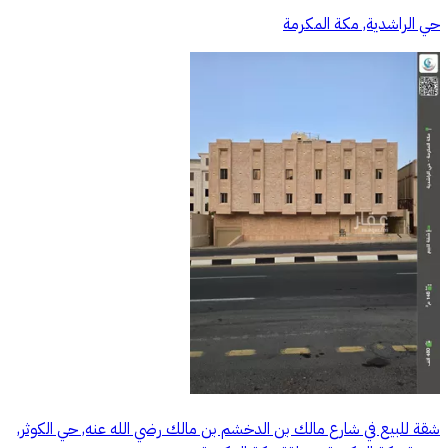
حي الراشدية, مكة المكرمة
شقة للبيع في شارع مالك بن الدخشم بن مالك رضي الله عنه, حي الكوثر,