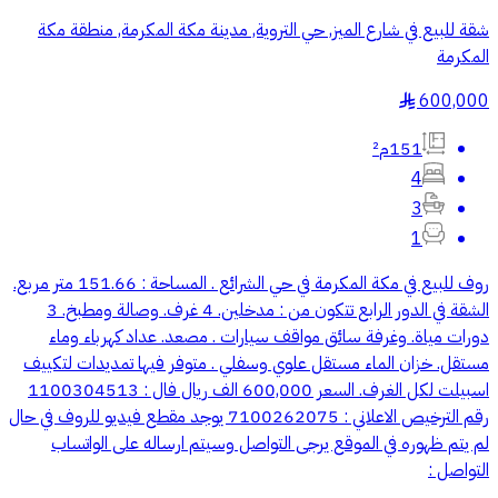
شقة للبيع في شارع الميز, حي التروية, مدينة مكة المكرمة, منطقة مكة
المكرمة
600,000
§
151م²
4
3
1
روف للبيع في مكة المكرمة في حي الشرائع . المساحة : 151.66 متر مربع.
الشقة في الدور الرابع تتكون من : مدخلين. 4 غرف. وصالة ومطبخ. 3
دورات مياة. وغرفة سائق مواقف سيارات . مصعد. عداد كهرباء وماء
مستقل. خزان الماء مستقل علوي وسفلي . متوفر فيها تمديدات لتكييف
اسبيلت لكل الغرف. السعر 600,000 الف ريال فال : 1100304513
رقم الترخيص الاعلاني : 7100262075 يوجد مقطع فيديو للروف في حال
لم يتم ظهوره في الموقع يرجى التواصل وسيتم ارساله على الواتساب
التواصل :