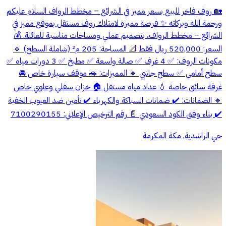
🏡 روف فاخر للبيع بسعر مميز في الشرائع – مخطط الرواف السلام عليكم
ورحمة الله وبركاته ✨ فرصة مميزة لامتلاك روف مستقل بموقع مميز في
الشرائع – مخطط الرواف، بتصميم عملي ومساحات مناسبة للعائلة. 💰
السعر: 520,000 ريال فقط 📐 المساحة: 205 م² (شاملة السطح) 🔹
مكونات الروف: ✅ 4 غرف ✅ صالة واسعة ✅ مطبخ ✅ 3 دورات مياه ✅
سطح أمامي ✅ سطح جانبي 🔹 المميزات: 🚗 موقف سيارة خاص 🚘
غرفة سائق خاصة 💧 عداد مياه مستقل 🏠 خزان سفلي وعلوي خاص
🔹 الضمانات: ✔️ ضمانات السباكة والكهرباء ✔️ تأمين ضد العيوب الخفية
✔️ بناء وفق الكود السعودي 📄 رقم الترخيص الإعلاني: 7100290155
حي الراشدية, مكة المكرمة