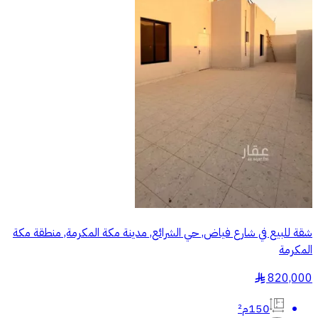
شقة للبيع في شارع فياض, حي الشرائع, مدينة مكة المكرمة, منطقة مكة
المكرمة
820,000
§
150م²