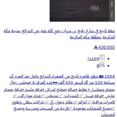
شقة للبيع في شارع رفيع بن مهران رضي الله عنه, حي الشرائع, مدينة مكة
المكرمة, منطقة مكة المكرمة
430,000
§
109م²
4
1004 🏡 شقق فاخره للبيع حى الخضراء الشرايع داخل حد الحرم 📐
مساحة 120 متر 💰 السعر 430 ألف 🛏️عدد الغرف 4 ▪️مجلس رجال
بحمام ومغاسل ▪️ مقلط ▪️صالة ▪️مطبخ امريكى ▪️غرفة ماستر ▪️غرفة بحمام
خارجى ▪️غرفة غسيل ✅ المميزات: ✅ مدخلين ✅عداد مويا راكب ✅
كاميرات مراقبة ✅ انتركم ✅ نظام دخول زكى ✅ خزانات سفلى وعلوى
✅جميع الضمانات موجودة ✅قريبة من المسجد ومدرسة وجميع
الخدمات