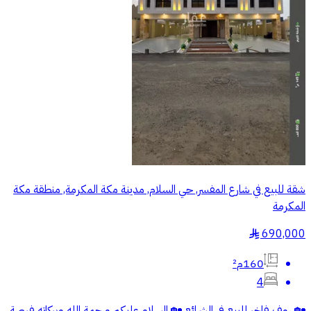
شقة للبيع في شارع المفسر, حي السلام, مدينة مكة المكرمة, منطقة مكة
المكرمة
690,000
§
160م²
4
🏡 روف فاخر للبيع في الشرائع 🏡 السلام عليكم ورحمة الله وبركاته فرصة