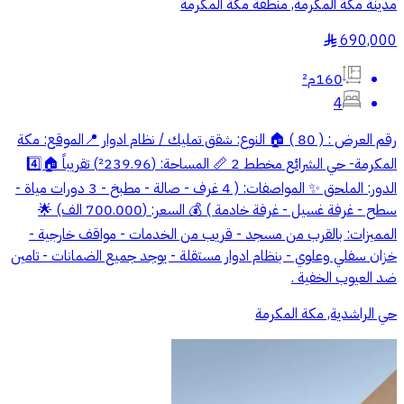
مدينة مكة المكرمة, منطقة مكة المكرمة
690,000
§
160م²
4
رقم العرض : ( 80 ) 🏠 النوع: شقق تمليك / نظام ادوار 📍الموقع: مكة
المكرمة- حي الشرائع مخطط 2 📏 المساحة: (²239.96) تقريباً 🏠4️⃣
الدور: الملحق ✨ المواصفات: ( 4 غرف - صالة - مطبخ - 3 دورات مياة -
سطح - غرفة غسيل - غرفة خادمة ) 💰 السعر: (700.000 الف) 🌟
المميزات: بالقرب من مسجد - قريب من الخدمات - مواقف خارجية -
خزان سفلي وعلوي - بنظام ادوار مستقلة - يوجد جميع الضمانات - تامين
ضد العيوب الخفية .
حي الراشدية, مكة المكرمة