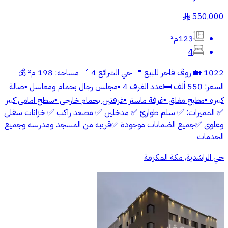
550,000
§
123م²
4
1022 🏡 روڤ فاخر للبيع 📍 حي الشرائع 4 📐 مساحة: 198 م² 💰
السعر: 550 ألف 🛏️عدد الغرف 4 ▪️مجلس رجال بحمام ومغاسل ▪️صالة
كبيرة ▪️مطبخ مغلق ▪️غرفة ماستر ▪️غرفتين بحمام خارجي ▪️سطح امامي كبير
✅ المميزات: ✅ سلم طوارئ ✅ مدخلين ✅ مصعد راكب ✅ خزانات سفلى
وعلوى ✅جميع الضمانات موجودة ✅قريبة من المسجد ومدرسة وجميع
الخدمات
حي الراشدية, مكة المكرمة