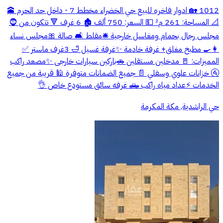
1012 🏡 ادوار فاخره للبيع حي الخضراء مخطط 7 - داخل حد الحرم 🕋
📐 المساحة: 261 م² 💵 السعر: 750 ألف 🏚️ 6 غرف 🔻 تتكون من 🧔
مجلس رجال بحمام ومغاسل خارجية 🛎️مقلط 🛋️ صالة 🎀مجلس نساء
👩‍🍳 مطبخ مغلق+ غرفة خادمة ✨غرفة غسيل 🛁 3غرف ماستر ✅
المميزات: 🚪 مدخلين مستقلين 🚗باركين سيارات خارجى ✨مصعد راكب
🚰 خزانات علوي وسفلي 📄 جميع الضمانات متوفرة 🕌 قريبة من جميع
الخدمات ⚡عداد مياه راكب 🛻 غرفه سائق مستودع خاص 👌
حي الراشدية, مكة المكرمة