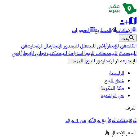
الإعلانات
المشاريع
الحجوزات
بحث
الكل
شقق للإيجار
أراضي للبيع
فلل للبيع
دور للإيجار
فلل للإيجار
شقق
للبيع
عمائر للبيع
محلات للإيجار
استراحة للبيع
مكتب تجاري للإيجار
أراضي
للإيجار
عمائر للإيجار
دور للبيع
المزيد
الرئيسية
شقق للبيع
مكة المكرمة
حي الراشدية
الغرف
غرفتين
ثلاث غرف
أربع غرف
أكثر من 4 غرف
السعر الإجمالي
§