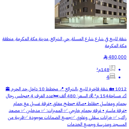
شقة للبيع في شارع شارع المسلة, حي الشرائع, مدينة مكة المكرمة, منطقة
مكة المكرمة
480,000
§
148م²
4
1012 🏡 شقة فاخرة للبيع بالشرائع 📍 مخطط 10 داخل حد الحرم 🕋
📐 مساحة154 م² 💰 السعر: 480 ألف 🛏️عدد الغرف 4 ▪️مجلس رجال
بحمام ومغاسل ▪️مقلط ▪️صالة ▪️مطبخ مغلق ▪️غرفة غسيل مع حمام
▪️غرفة ماستر ▪️ غرفه بحمام خارجي ✅ المميزات: ✅ مدخلين ✅ مصعد
راكب ✅ خزانات سفلى وعلوى ✅جميع الضمانات موجودة ✅قريبة من
المسجد ومدرسة وجميع الخدمات