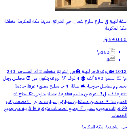
شقة للبيع في شارع شارع لقمان, حي الشرائع, مدينة مكة المكرمة, منطقة
مكة المكرمة
590,000
§
162م²
4
1012 🏡 روف فاخر للبيع 🏫حى الشرائع مخطط 2 📐 المساحة: 240
م² 💵 السعر: 590 ألف 🏚️ 4 غرف 🔻 الروف يتكون من 🧔 مجلس رجال
بحمام ومغاسل خارجية 🛋️ صالة 👩‍🍳 مطبخ مغلق+ غرفة خادمة
✨غرفة غسيل 🛁 غرفتين ماستر 🛏️غرفة بحمام خارجى 🌻سطح ✅
المميزات: 🚪 مدخلين مستقلين 🚗باركين سيارات خارجى ✨مصعد راكب
🚰 خزانات علوي وسفلي 📄 جميع الضمانات متوفرة 🕌 قريبة من جميع
الخدمات
حي الراشدية, مكة المكرمة