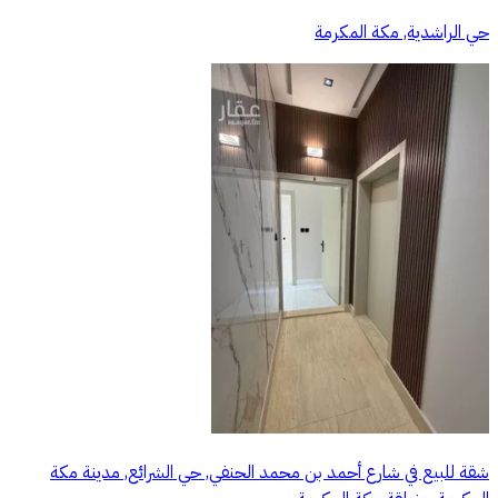
حي الراشدية, مكة المكرمة
شقة للبيع في شارع أحمد بن محمد الحنفي, حي الشرائع, مدينة مكة