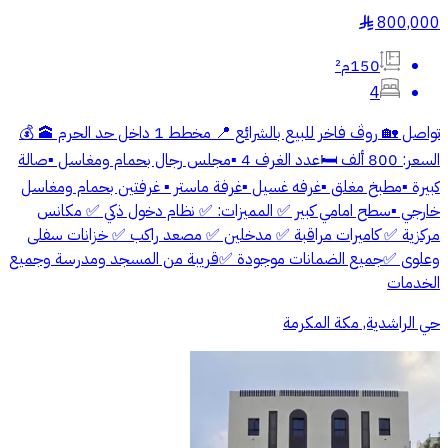
800,000
§
150م²
4
تواصل 🏡 روڤ فاخر للبيع بالشرائع 📍 مخطط 1 داخل حد الحرم 🕋 💰
السعر: 800 ألف 🛏️عدد الغرف 4 ▪️مجلس رجال بحمام ومغاسل ▪️صالة
كبيرة ▪️مطبخ مغلق ▪️غرفه غسيل ▪️غرفة ماستر ▪️ غرفتين بحمام ومغاسل
خارجي ▪️سطح امامي كبير ✅ المميزات: ✅ نظام دخول ذكي ✅ مكانس
مركزية ✅ كاميرات مراقبة ✅ مدخلين ✅ مصعد راكب ✅ خزانات سفلى
وعلوى ✅جميع الضمانات موجودة ✅قريبة من المسجد ومدرسة وجميع
الخدمات
حي الراشدية, مكة المكرمة