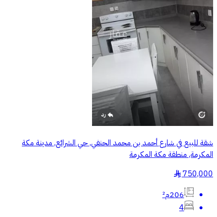
شقة للبيع في شارع أحمد بن محمد الحنفي, حي الشرائع, مدينة مكة
المكرمة, منطقة مكة المكرمة
750,000
§
206م²
4