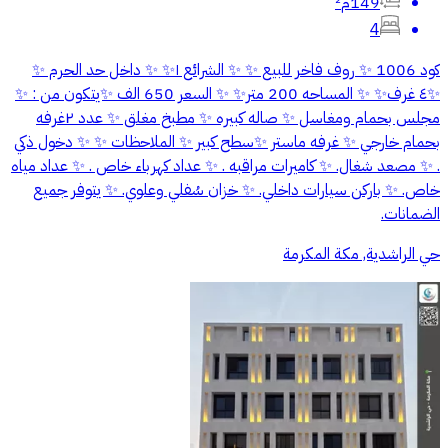
149م²
4
كود 1006 ✨ روف فاخر للبيع ✨ ✨ الشرائع ١✨ ✨ داخل حد الحرم ✨
✨٤ غرف✨ ✨ المساحه 200 متر✨ ✨ السعر 650 الف ✨يتكون من : ✨
مجلس بحمام ومغاسل ✨ صاله كبيره ✨ مطبخ مغلق ✨ عدد ٢غرفه
بحمام خارجي ✨ غرفه ماستر ✨سطح كبير ✨ الملاحظات ✨ ✨ دخول ذكي
. ✨ مصعد شغال. ✨ كاميرات مراقبه . ✨ عداد كهرباء خاص . ✨ عداد مياه
خاص. ✨ باركن سيارات داخلي. ✨ خزان سُفلي وعلوي. ✨ يتوفر جميع
الضمانات.
حي الراشدية, مكة المكرمة