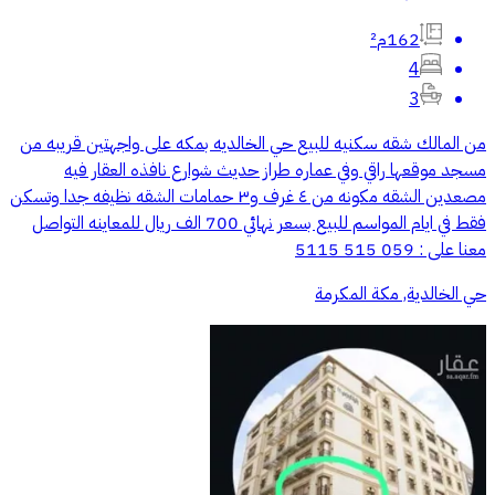
162م²
4
3
من المالك شقه سكنيه للبيع حي الخالديه بمكه على واجهتين قريبه من
مسجد موقعها راقي وفي عماره طراز حديث شوارع نافذه العقار فيه
مصعدين الشقه مكونه من ٤ غرف و٣ حمامات الشقه نظيفه جدا وتسكن
فقط في ايام المواسم للبيع بسعر نهائي 700 الف ريال للمعاينه التواصل
معنا على : 059 515 5115
حي الخالدية, مكة المكرمة