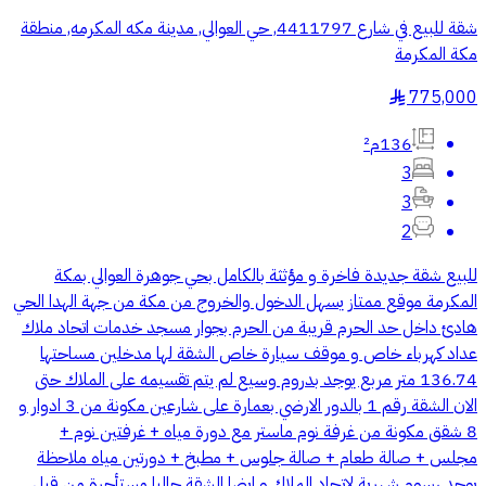
شقة للبيع في شارع 4411797, حي العوالي, مدينة مكه المكرمه, منطقة
مكة المكرمة
775,000
§
136م²
3
3
2
للبيع شقة جديدة فاخرة و مؤثثة بالكامل بحي جوهرة العوالي بمكة
المكرمة موقع ممتاز يسهل الدخول والخروج من مكة من جهة الهدا الحي
هادئ داخل حد الحرم قريبة من الحرم بجوار مسجد خدمات اتحاد ملاك
عداد كهرباء خاص و موقف سيارة خاص الشقة لها مدخلين مساحتها
136.74 متر مربع يوجد بدروم وسيع لم يتم تقسيمه على الملاك حتى
الان الشقة رقم 1 بالدور الارضي بعمارة على شارعين مكونة من 3 ادوار و
8 شقق مكونة من غرفة نوم ماستر مع دورة مياه + غرفتين نوم +
مجلس + صالة طعام + صالة جلوس + مطبخ + دورتين مياه ملاحظة
يوجد رسوم شهرية لاتحاد الملاك و ايضا الشقة حاليا مستأجرة من قبل