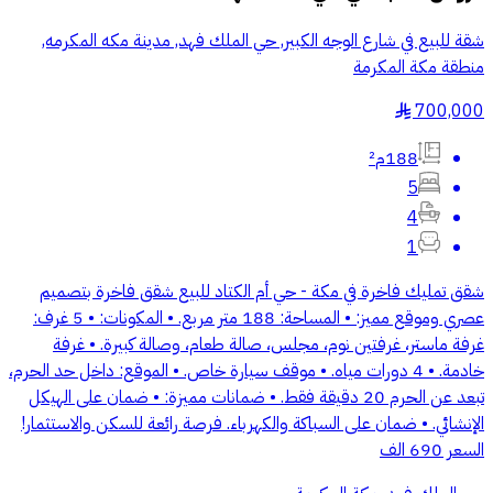
شقة للبيع في شارع الوجه الكبير, حي الملك فهد, مدينة مكه المكرمه,
منطقة مكة المكرمة
700,000
§
188م²
5
4
1
شقق تمليك فاخرة في مكة - حي أم الكتاد للبيع شقق فاخرة بتصميم
عصري وموقع مميز: • المساحة: 188 متر مربع. • المكونات: • 5 غرف:
غرفة ماستر، غرفتين نوم، مجلس، صالة طعام، وصالة كبيرة. • غرفة
خادمة. • 4 دورات مياه. • موقف سيارة خاص. • الموقع: داخل حد الحرم،
تبعد عن الحرم 20 دقيقة فقط. • ضمانات مميزة: • ضمان على الهيكل
الإنشائي. • ضمان على السباكة والكهرباء. فرصة رائعة للسكن والاستثمار!
السعر 690 الف