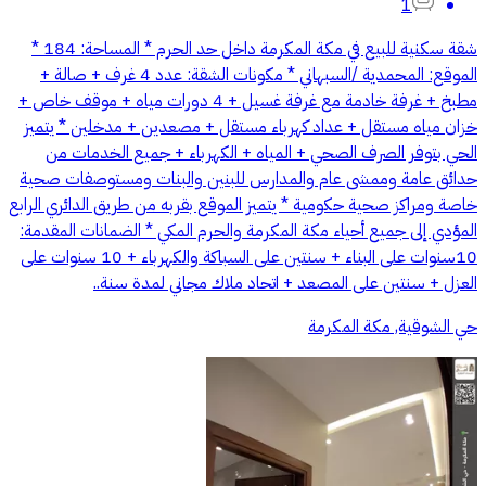
1
شقة سكنية للبيع في مكة المكرمة داخل حد الحرم * المساحة: 184 *
الموقع: المحمدية /السبهاني * مكونات الشقة: عدد 4 غرف + صالة +
مطبخ + غرفة خادمة مع غرفة غسيل + 4 دورات مياه + موقف خاص +
خزان مياه مستقل + عداد كهرباء مستقل + مصعدين + مدخلين * يتميز
الحي بتوفر الصرف الصحي + المياه + الكهرباء + جميع الخدمات من
حدائق عامة وممشى عام والمدارس للبنين والبنات ومستوصفات صحية
خاصة ومراكز صحية حكومية * يتميز الموقع بقربه من طريق الدائري الرابع
المؤدي إلى جميع أحياء مكة المكرمة والحرم المكي * الضمانات المقدمة:
10سنوات على البناء + سنتين على السباكة والكهرباء + 10 سنوات على
العزل + سنتين على المصعد + اتحاد ملاك مجاني لمدة سنة..
حي الشوقية, مكة المكرمة