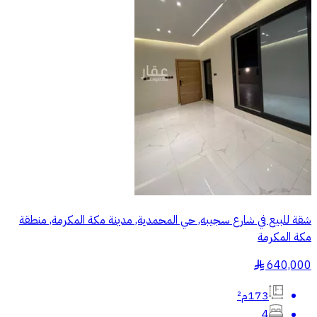
شقة للبيع في شارع سجيبه, حي المحمدية, مدينة مكة المكرمة, منطقة
مكة المكرمة
640,000
§
173م²
4