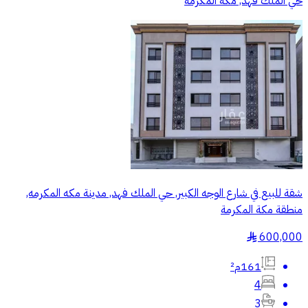
حي الملك فهد, مكة المكرمة
شقة للبيع في شارع الوجه الكبير, حي الملك فهد, مدينة مكه المكرمه,
منطقة مكة المكرمة
600,000
§
161م²
4
3