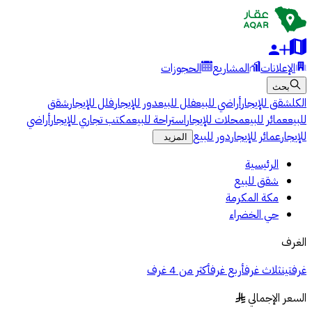
الإعلانات
المشاريع
الحجوزات
بحث
الكل
شقق للإيجار
أراضي للبيع
فلل للبيع
دور للإيجار
فلل للإيجار
شقق
للبيع
عمائر للبيع
محلات للإيجار
استراحة للبيع
مكتب تجاري للإيجار
أراضي
للإيجار
عمائر للإيجار
دور للبيع
المزيد
الرئيسية
شقق للبيع
مكة المكرمة
حي الخضراء
الغرف
غرفتين
ثلاث غرف
أربع غرف
أكثر من 4 غرف
السعر الإجمالي
§