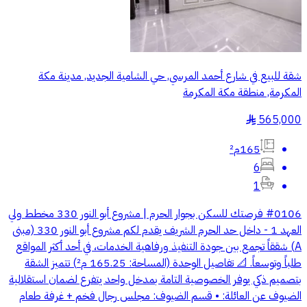
شقة للبيع في شارع أحمد المرسي, حي الشامية الجديد, مدينة مكة
المكرمة, منطقة مكة المكرمة
565,000
§
165م²
6
1
#0106 فرصتك للسكن بجوار الحرم | مشروع أبو النور 330 مخطط ولي
العهد 1 - داخل حد الحرم الشريف يقدم لكم مشروع أبو النور 330 (مبنى
A) شققاً تجمع بين جودة التنفيذ ورفاهية الخدمات، في أحد أكثر المواقع
طلباً وتوسعاً. 📐 تفاصيل الوحدة (المساحة: 165.25 م²) تتميز الشقة
بتصميم ذكي يوفر الخصوصية التامة بمدخل واحد يتفرع لضمان استقلالية
الضيوف عن العائلة: • قسم الضيوف: مجلس رجال فخم + غرفة طعام