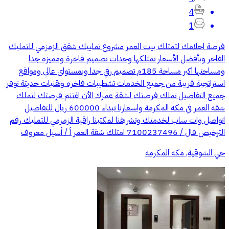
4
1
فرصة احلامك لتمتلك بيت العمر مشروع تملييك شقق الزمزمي للتمليك
الفاخر وبأفضل الأسعار تمتلكها وحدات تصميم فاخرة ومميزه جدا
ومساحتها اكبر مساحة 185م تصميم رقي جدا وبمستواى عالي ومواقع
استراتجية قريبة من جميع الخدمات تشطيبات فاخره وتقنيات حديثة توفر
جميع التفاصيل تملك فرصتك لشقة عمرك الأن اغتنم فرصتك لتملك
شقة العمر في مكه المكرمة واسعارنا تبداء 600000 ريال للتفاصيل
اتواصل وات ساب لخدمتك وتشريفنا لمكتبنا راقية الزمزمي للتمليك رقم
الترخيص فال / 7100237496 امتلك شقة العمر أ / أسيل معروف
حي الشوقية, مكة المكرمة