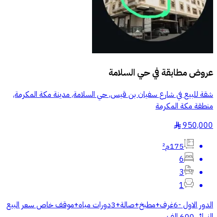
عروض مطابقة في
حي السلامة
شقة للبيع في شارع سفيان بن قيس, حي السلامة, مدينة مكة المكرمة,
منطقة مكة المكرمة
950,000
§
175م²
6
3
1
الدور الاول -6غرف+مطبخ+صالة+3دورات مياه+موقف خاص سعر البيع
النهائي 600 الف