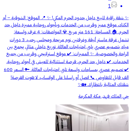
1
✨ شقة راقية للبيع داخل حدود الحرم المكي! ✨ 📍 الموقع: الشوقية – أم
الكتاد، موقع مميز وقريب من الخدمات وبأجواء روحانية مميزة داخل حد
الحرم. 🏠 المساحة: 161 متر مربع 💎 المواصفات: 4 غرف واسعة:
تشمل غرفة ماستر أنيقة وغرفتين نوم مريحة ومجلس رحب. 3 دورات
مياه بتصميم عصري يلبي احتياجات العائلة. توزيع داخلي مثالي يجمع بين
الراحة والخصوصية. ✨ المميزات: ✔️ موقع استراتيجي وقريب من جميع
الخدمات. ✔️ داخل حد الحرم، فرصة استثنائية للعيش في أجواء روحانية.
✔️ تصميم عصري بمساحات واسعة تلبي احتياجات العائلة. 🔑 السعر 600
الف قابل للتفاوض 📞 اتصل أو راسلنا على الواتساب. لا تفوت الفرصة!
شقتك المثالية بانتظارك. 🏡✨
حي الملك فهد, مكة المكرمة