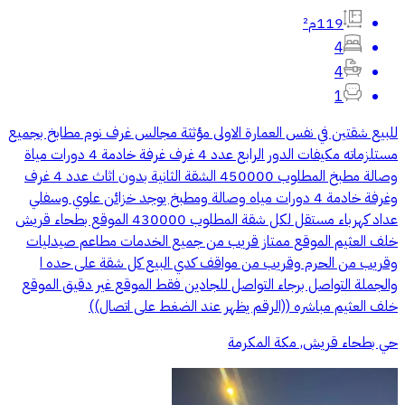
119م²
4
4
1
للبيع شقتين في نفس العمارة الاولى مؤثثة مجالس غرف نوم مطابخ بجميع
مستلزماته مكيفات الدور الرابع عدد 4 غرف غرفة خادمة 4 دورات مياة
وصالة مطبخ المطلوب 450000 الشقة الثانية بدون اثاث عدد 4 غرف
وغرفة خادمة 4 دورات مياه وصالة ومطبخ يوجد خزائن علوي وسفلي
عداد كهرباء مستقل لكل شقة المطلوب 430000 الموقع بطحاء قريش
خلف العثيم الموقع ممتاز قريب من جميع الخدمات مطاعم صيدليات
وقريب من الحرم وقريب من مواقف كدي البيع كل شقة على حده ا
والجملة التواصل برجاء التواصل للجادين فقط الموقع غير دقيق الموقع
خلف العثيم مباشره ((الرقم يظهر عند الضغط على اتصال))
حي بطحاء قريش, مكة المكرمة