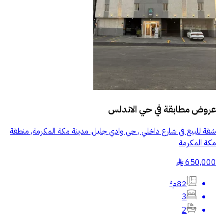
عروض مطابقة في
حي الاندلس
شقة للبيع في شارع داخلي , حي وادي جليل, مدينة مكة المكرمة, منطقة
مكة المكرمة
650,000
§
82م²
3
2