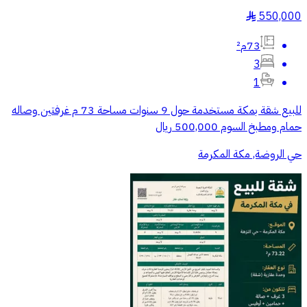
550,000
§
73م²
3
1
للبيع شقة بمكة مستخدمة حول 9 سنوات مساحة 73 م غرفتين وصاله
حمام ومطبخ السوم 500,000 ريال
حي الروضة, مكة المكرمة