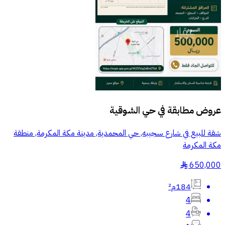
عروض مطابقة في
حي الشوقية
شقة للبيع في شارع سجيبه, حي المحمدية, مدينة مكة المكرمة, منطقة
مكة المكرمة
650,000
§
184م²
4
4