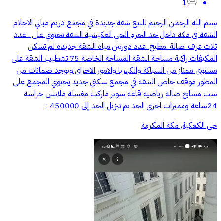
1
بسم الله الرحمن الرحيم للبيع شقة جديدة في مجمع دريم مباني الاحلام
الشقة في مكة داخل حد الحرم الحي العكيشية الشقة تحتوي على . عدد
ثلاث غرف .صالة .مطبخ .عدد دورتين مياه الشقة جديدة لم تسكن
المكيفات راكبة مساحة الشقة المساحة الخاصة 75 تشطيب الشقة على
مستوى ممتاز من السباكة والكهربا والامور الاخراى ويوجد ضمانات من
المطور موقف خاص الشقة في مجمع سكني جديد يحتوي المجمع على
ست مسابح صالة رياضية قاعة سوبر ماركت مغسلة ملابس حراسة
24ساعة ومميزات اخرى الحد تم تنزيل الحد إلى 450000 :
حي الكعكية, مكة المكرمة