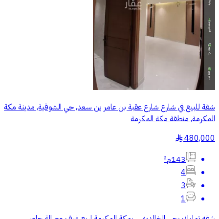
شقة للبيع في شارع شارع عقبة بن عامر بن سعد, حي الشوقية, مدينة مكة
المكرمة, منطقة مكة المكرمة
480,000
§
143م²
4
3
1
شقه تمليك بحي الخالديه _ بمكة المكرمة اربع غرف وصالة جلوس