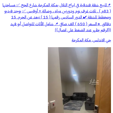
📌للبيع شقة فندقية في ابراج التلال بمكة المكرمة شارع الحج ✅️ مساحتها
( 83م ) . ثلاث غرف نوم ودورتين مياه ، وصالة + أوفيس ✅️ يوجد فيديو
ومخطط للشقة ✔️ الدور السادس رقمها ( 15 ) تبعد عن الحرم. 15
دقائق 🔹️السعر ( 650 ) الف صافي 📌 شامل الأثاث للتواصل أبو فهد
((الرقم يظهر عند الضغط على اتصال))
حي الاندلس, مكة المكرمة