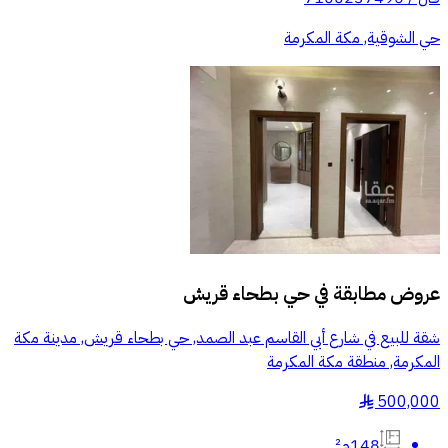
حي الشوقية, مكة المكرمة
عروض مطابقة في
حي بطحاء قريش
شقة للبيع في شارع أبي القاسم عبد الصمد, حي بطحاء قريش, مدينة مكة
المكرمة, منطقة مكة المكرمة
500,000
§
148م²