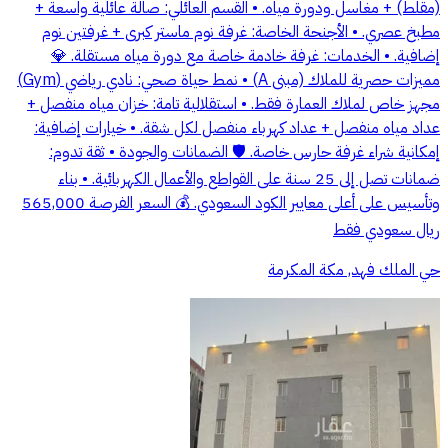
(مقلط) + مغاسل ودورة مياه. • القسم العائلي: صالة عائلية واسعة +
مطبخ عصري. • الأجنحة الخاصة: غرفة نوم ماستر كبرى + غرفتين نوم
إضافية. • الخدمات: غرفة خادمة خاصة مع دورة مياه مستقلة. 💎
مميزات حصرية للملاك (مبنى A) • نمط حياة صحي: نادي رياضي (Gym)
مجهز خاص لملاك العمارة فقط. • استقلالية تامة: خزان مياه منفصل +
عداد مياه منفصل + عداد كهرباء منفصل لكل شقة. • خيارات إضافية:
إمكانية شراء غرفة حارس خاصة. 🛡️ الضمانات والجودة • ثقة تدوم:
ضمانات تصل إلى 25 سنة على القواطع والأعمال الكهربائية. • بناء
وتأسيس على أعلى معايير الكود السعودي. 💰 السعر الفرصـة 565,000
ريال سعودي فقط
حي الملك فهد, مكة المكرمة