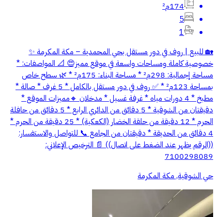
174م²
5
1
🏡 للبيع | روف في دور مستقل بحي المحمدية – مكة المكرمة ✨
خصوصية كاملة ومساحات واسعة في موقع مميز😍 📐 المواصفات: *
مساحة إجمالية: 298م² * مساحة البناء: 175م² * 🌿 سطح خاص
بمساحة 123م² * ✅ روف في دور مستقل بالكامل * 5 غرف * صالة *
مطبخ * 4 دورات مياه * غرفة غسيل * مدخلان 🔸️مميزات الموقع *
دقيقتان من الشوقية * 5 دقائق من الدائري الرابع * 5 دقائق من حافلة
الحرم * 12 دقيقة من حلقة الخضار (الكعكية) * 25 دقيقة من الحرم *
4 دقائق من الحديقة * دقيقتان من الجامع 📞 للتواصل والاستفسار:
((الرقم يظهر عند الضغط على اتصال)) 📄 الترخيص الإعلاني:
7100298089
حي الشوقية, مكة المكرمة