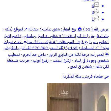
4
3
1
عرض رقم ( 61 ) 🏠 نوع العقار : شقق تمليك / متقابلة 📍الموقع:(مكة -
بطحاء قريش ) ✨ المواصفات: ( 8 شقق . 3 ادوار وملحقين ) الدور الاول
: شقتين من اربع غرف . الموصفات ( 4 غرف . صالة . مطبخ . ثلاث دورات
مياه ) 📏 المساحة: ( 165 م²) 💰 السعر: 570.000 الف قابل للتفاوض
🌟 المميزات: درجة ثالثه من الدايري الرابع - داخل حد الحرم - تشطيب
شخصي وجودة في البناء - ارتفاع أسقف - ارتفاع أبواب - خزانات مستقلة
لكل شقة - شقتين في الدور .
حي بطحاء قريش, مكة المكرمة