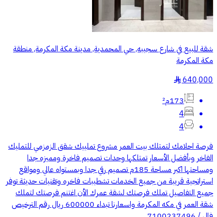
شقة للبيع في شارع سجيبه, حي المحمدية, مدينة مكة المكرمة, منطقة
مكة المكرمة
640,000
§
173م²
4
4
فرصة احلامك لتمتلك بيت العمر مشروع تملييك شقق الزمزمي للتمليك
الفاخر وبأفضل الأسعار تمتلكها وحدات تصميم فاخرة ومميزه جدا
ومساحتها اكبر مساحة 185م تصميم رقي جدا وبمستواه عالي ومواقع
استراتجية قريبة من جميع الخدمات تشطيبات فاخره وتقنيات حديثة توفر
جميع التفاصيل تملك فرصتك لشقة عمرك الأن اغتنم فرصتك لتملك
شقة العمر في مكه المكرمة واسعارنا تبداء 600000 ريال رقم الترخيص
فال / 7100237496