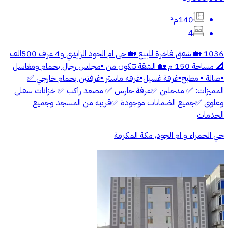
140م²
4
1036 🏡 شقق فاخرة للبيع 🏡 حى ام الجود الزايدي و4 غرف 500الف
📐 مساحة 150 م 🏡 الشقة تتكون من ▪️مجلس رجال بحمام ومغاسل
▪️صالة ▪️ مطبخ▪️غرفة غسيل▪️غرفه ماستر ▪️غرفتين بحمام خارجي ✅
المميزات: ✅ مدخلين ✅غرفة حارس ✅ مصعد راكب ✅ خزانات سفلى
وعلوى ✅جميع الضمانات موجودة ✅قريبة من المسجد وجميع
الخدمات
حي الحمراء و ام الجود, مكة المكرمة