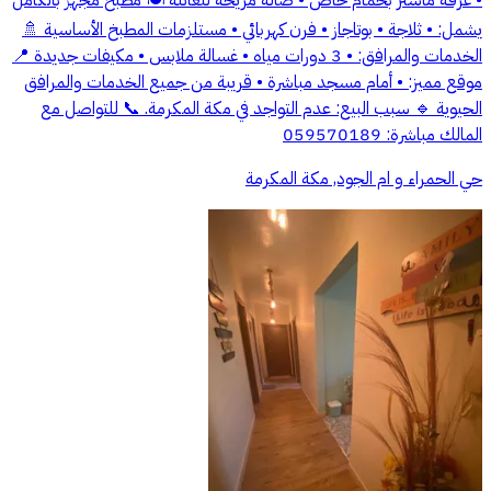
يشمل: • ثلاجة • بوتاجاز • فرن كهربائي • مستلزمات المطبخ الأساسية 🚿
الخدمات والمرافق: • 3 دورات مياه • غسالة ملابس • مكيفات جديدة 📍
موقع مميز: • أمام مسجد مباشرة • قريبة من جميع الخدمات والمرافق
الحيوية 🔹 سبب البيع: عدم التواجد في مكة المكرمة. 📞 للتواصل مع
المالك مباشرة: 059570189
حي الحمراء و ام الجود, مكة المكرمة