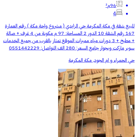
96م²
4
للبيع شقة في مكة المكرمة حي الزايدي ( مشروع واحة مكة ) رقم العمارة
167 رقم الشقة 10 الدور 2 المساحة: 97 م مكونة من 4 غرف + صالة
+ مطبخ + 3 دورات مياه مميزات الموقع تمتاز بالقرب من جميع الخدمات
سوبر ماركت وبجوار جامع السعر: 280 الف التواصل: 0551442229
حي الحمراء و ام الجود, مكة المكرمة