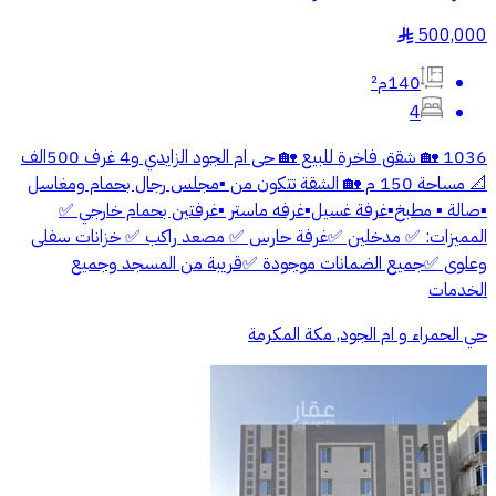
500,000
§
140م²
4
1036 🏡 شقق فاخرة للبيع 🏡 حى ام الجود الزايدي و4 غرف 500الف
📐 مساحة 150 م 🏡 الشقة تتكون من ▪️مجلس رجال بحمام ومغاسل
▪️صالة ▪️ مطبخ▪️غرفة غسيل▪️غرفه ماستر ▪️غرفتين بحمام خارجي ✅
المميزات: ✅ مدخلين ✅غرفة حارس ✅ مصعد راكب ✅ خزانات سفلى
وعلوى ✅جميع الضمانات موجودة ✅قريبة من المسجد وجميع
الخدمات
حي الحمراء و ام الجود, مكة المكرمة