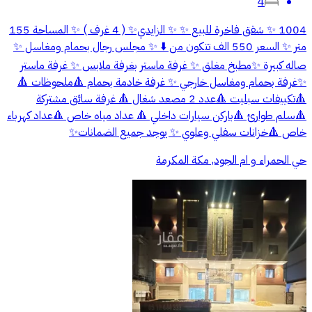
4
1004 ✨ شقق فاخرة للبيع ✨ ✨ الزايدي✨ ( 4 غرف ) ✨ المساحة 155
متر ✨ السعر 550 الف تتكون من ⬇️ ✨ مجلس رجال بحمام ومغاسل ✨
صاله كبيرة ✨مطبخ مغلق ✨ غرفة ماستر بغرفة ملابس ✨ غرفة ماستر
✨غرفة بحمام ومغاسل خارجي ✨ غرفة خادمة بحمام 🔺ملحوظات 🔺
🔺تكييفات سبليت 🔺عدد 2 مصعد شغال 🔺 غرفة سائق مشتركة
🔺سلم طوارئ 🔺باركن سيارات داخلي 🔺 عداد مياه خاص 🔺عداد كهرباء
خاص 🔺خزانات سفلي وعلوي ✨ يوجد جميع الضمانات✨
حي الحمراء و ام الجود, مكة المكرمة