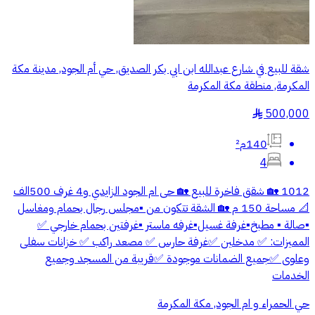
شقة للبيع في شارع عبدالله ابن ابي بكر الصديق, حي أم الجود, مدينة مكة
المكرمة, منطقة مكة المكرمة
500,000
§
140م²
4
1012 🏡 شقق فاخرة للبيع 🏡 حى ام الجود الزايدي و4 غرف 500الف
📐 مساحة 150 م 🏡 الشقة تتكون من ▪️مجلس رجال بحمام ومغاسل
▪️صالة ▪️ مطبخ▪️غرفة غسيل▪️غرفه ماستر ▪️غرفتين بحمام خارجي ✅
المميزات: ✅ مدخلين ✅غرفة حارس ✅ مصعد راكب ✅ خزانات سفلى
وعلوى ✅جميع الضمانات موجودة ✅قريبة من المسجد وجميع
الخدمات
حي الحمراء و ام الجود, مكة المكرمة