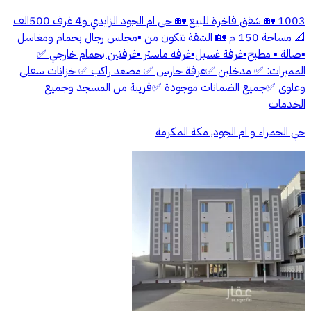
1003 🏡 شقق فاخرة للبيع 🏡 حى ام الجود الزايدي و4 غرف 500الف
📐 مساحة 150 م 🏡 الشقة تتكون من ▪️مجلس رجال بحمام ومغاسل
▪️صالة ▪️ مطبخ▪️غرفة غسيل▪️غرفه ماستر ▪️غرفتين بحمام خارجي ✅
المميزات: ✅ مدخلين ✅غرفة حارس ✅ مصعد راكب ✅ خزانات سفلى
وعلوى ✅جميع الضمانات موجودة ✅قريبة من المسجد وجميع
الخدمات
حي الحمراء و ام الجود, مكة المكرمة