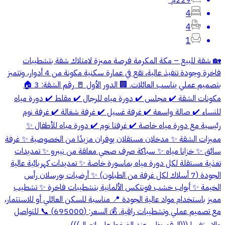
4
4
1
🏡 شقة للبيع – مكة المكرمة فرصة مميزة لامتلاك شقة بتشطيبات
فاخرة وجودة تنفيذ عالية، تقع في عمارة سكنية مكونة من 4 أدوار، وتتميز
بتصميم عملي يناسب العائلات. 🏢 الدور الأول 🚪 رقم الشقة: 3 🏠
مكونات الشقة ✔️ مجلس ✔️ دورة مياه للرجال ✔️ مقلط ✔️ دورة مياه
للنساء ✔️ صالة واسعة ✔️ غرفة غسيل ✔️ غرفة شغالة ✔️ غرفة نوم
رئيسية مع دورة مياه خاصة ✔️ غرفتا نوم ✔️ دورة مياه للأطفال ✨
مميزات الشقة ✨ مدخلان مستقلان يوفران مزيدًا من الخصوصية ✨ غرفة
سائق ✨ خزانا مياه ✨ سباكة صرف صحي معلقة من نيبرو ✨ تمديدات
تغذية مستقلة لكل دورة مياه بماسورة خاصة ✨ تمديدات كهربائية عالية
الجودة (7 أسلاك لكل غرفة من الطبلون) ✨ أرضيات بورسلان رأس
الخيمة ✨ أبواب خشب فونتكس الألمانية بتشطيبات فاخرة ✨ تشطيب
مميز باستخدام مواد عالية الجودة 📍 مناسبة للسكن العائلي أو للاستثمار،
مع تصميم عملي وتشطيبات راقية. 💰 السعر: (695000) 📞 للتواصل
والاستفسار(((الرقم يظهر عند الضغط على اتصال)))