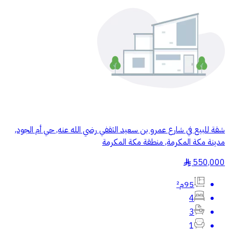
شقة للبيع في شارع عمرو بن سعيد الثقفي رضي الله عنه, حي أم الجود,
مدينة مكة المكرمة, منطقة مكة المكرمة
550,000
§
95م²
4
3
1