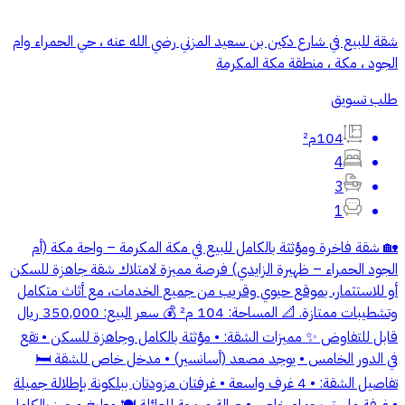
شقة للبيع في شارع دكين بن سعيد المزني رضي الله عنه ، حي الحمراء وام
الجود ، مكة ، منطقة مكة المكرمة
طلب تسويق
104م²
4
3
1
🏡 شقة فاخرة ومؤثثة بالكامل للبيع في مكة المكرمة – واحة مكة (أم
الجود الحمراء – ظهيرة الزايدي) فرصة مميزة لامتلاك شقة جاهزة للسكن
أو للاستثمار، بموقع حيوي وقريب من جميع الخدمات، مع أثاث متكامل
وتشطيبات ممتازة. 📐 المساحة: 104 م² 💰 سعر البيع: 350,000 ريال
قابل للتفاوض ✨ مميزات الشقة: • مؤثثة بالكامل وجاهزة للسكن • تقع
في الدور الخامس • يوجد مصعد (أسانسير) • مدخل خاص للشقة 🛏️
تفاصيل الشقة: • 4 غرف واسعة • غرفتان مزودتان ببلكونة بإطلالة جميلة
• غرفة ماستر بحمام خاص • صالة مريحة للعائلة 🍽️ مطبخ مجهز بالكامل