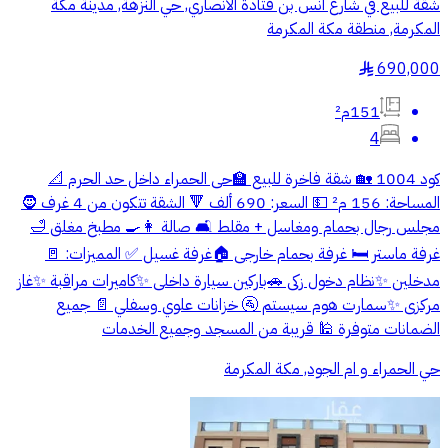
شقة للبيع في شارع انس بن قتادة الانصاري, حي النزهة, مدينة مكة
المكرمة, منطقة مكة المكرمة
690,000
§
151م²
4
كود 1004 🏡 شقة فاخرة للبيع 🏫حى الحمراء داخل حد الحرم 📐
المساحة: 156 م² 💵 السعر: 690 ألف 🔻 الشقة تتكون من 4 غرف 🧔
مجلس رجال بحمام ومغاسل + مقلط 🛋️ صالة 👩‍🍳 مطبخ مغلق 🛁
غرفة ماستر 🛏️ غرفة بحمام خارجى 🏠غرفة غسيل ✅ المميزات: 🚪
مدخلين ✨نظام دخول زكى 🚗باركين سيارة داخلى ✨كاميرات مراقبة ✨غاز
مركزى ✨سمارت هوم سيستم 🚰 خزانات علوي وسفلي 📄 جميع
الضمانات متوفرة 🕌 قريبة من المسجد وجميع الخدمات
حي الحمراء و ام الجود, مكة المكرمة