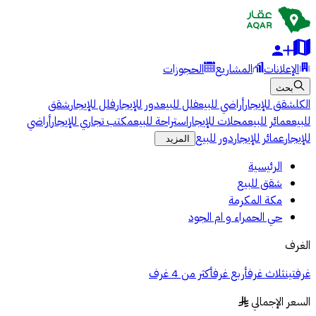
الإعلانات
المشاريع
الحجوزات
بحث
الكل
شقق للإيجار
أراضي للبيع
فلل للبيع
دور للإيجار
فلل للإيجار
شقق
للبيع
عمائر للبيع
محلات للإيجار
استراحة للبيع
مكتب تجاري للإيجار
أراضي
للإيجار
عمائر للإيجار
دور للبيع
المزيد
الرئيسية
شقق للبيع
مكة المكرمة
حي الحمراء و ام الجود
الغرف
غرفتين
ثلاث غرف
أربع غرف
أكثر من 4 غرف
السعر الإجمالي
§