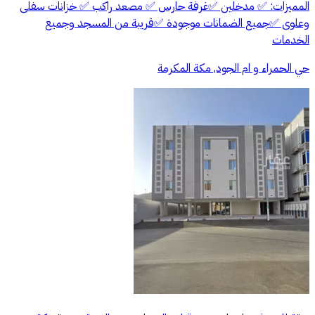
المميزات: ✅ مدخلين ✅غرفة حارس ✅ مصعد راكب ✅ خزانات سفلى
وعلوى ✅جميع الضمانات موجودة ✅قريبة من المسجد وجميع
الخدمات
حي الحمراء و ام الجود, مكة المكرمة