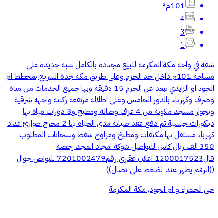
101م²
4
3
1
شقة في واحة مكة المكرمة للبيع مجددة بالكامل شبه جديدة على
مساحة 101م داخل حد الحرم وعلى طريق مكة جدة السريع بمخطط ام
الجود او الزايدي تبعد عن الحرم 15 دقيقة وبها جميع الخدمات من مياة
وصرف وكهرباء بالدور الخامس وعلى اطلالة مرتفعة ركنية واجهه شرقية
وبجوار مسجد مكونه من 4 غرف وصالة ومطبخ و3 دورات مياة بها
ديكورات جبسية تم دفع عقد صيانة مدى الحياة بها 2 مخرج طوارئ عداد
كهرباء مستقل بها مكيفات ومطبخ ومراوح شفط وسخانات المطلوب
350 الف ريال كاش للتواصل شوكة امجاد المجد رخصة
فال1200017523 اعلان عقاري رقم7201002479 للتواص جوال
((الرقم يظهر عند الضغط على اتصال))
حي الحمراء و ام الجود, مكة المكرمة