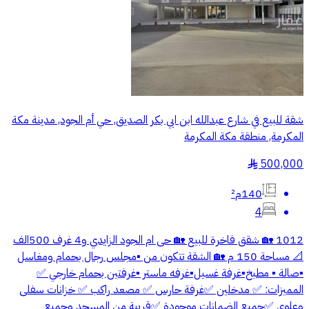
شقة للبيع في شارع عبدالله ابن ابي بكر الصديق, حي أم الجود, مدينة مكة
المكرمة, منطقة مكة المكرمة
500,000
§
140م²
4
1012 🏡 شقق فاخرة للبيع 🏡 حى ام الجود الزايدي و4 غرف 500الف
📐 مساحة 150 م 🏡 الشقة تتكون من ▪️مجلس رجال بحمام ومغاسل
▪️صالة ▪️ مطبخ▪️غرفة غسيل▪️غرفه ماستر ▪️غرفتين بحمام خارجي ✅
المميزات: ✅ مدخلين ✅غرفة حارس ✅ مصعد راكب ✅ خزانات سفلى
وعلوى ✅جميع الضمانات موجودة ✅قريبة من المسجد وجميع