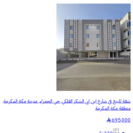
شقة للبيع في شارع ابن ابي الشكر الفلكي, حي الحمراء, مدينة مكة المكرمة,
منطقة مكة المكرمة
695,000
§
229م²