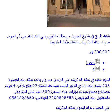
شقة للبيع في شارع الحارث بن مالك الليثي رضي الله عنه, حي أم الجود,
مدينة مكة المكرمة, منطقة مكة المكرمة
330,000
§
96م²
4
للبيع شقة في مكة المكرمة حي الزايدي مشروع واحة مكة رقم العمارة
235 شقة رقم 14 في الدور الثالث مساحة الشقة 97 مكونة من 4 غرف
وصالة ومطبخ وثلاث دورات مياه السعر: 330 الف قابل للتفاوض
بالمعقول رقم الترخيص: 7200898558 التواصل: 0551222850
حي الحمراء و ام الجود, مكة المكرمة