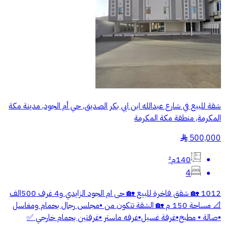
شقة للبيع في شارع عبدالله ابن ابي بكر الصديق, حي أم الجود, مدينة مكة
المكرمة, منطقة مكة المكرمة
500,000
§
140م²
4
1012 🏡 شقق فاخرة للبيع 🏡 حى ام الجود الزايدي و4 غرف 500الف
📐 مساحة 150 م 🏡 الشقة تتكون من ▪️مجلس رجال بحمام ومغاسل
▪️صالة ▪️ مطبخ▪️غرفة غسيل▪️غرفه ماستر ▪️غرفتين بحمام خارجي ✅