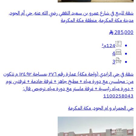
شقة للبيع في شارع عمرو بن سعيد الثقفي رضي الله عنه, حي أم الجود,
مدينة مكة المكرمة, منطقة مكة المكرمة
285,000
§
124م²
4
3
شقة في حي الزايدي (واحة مكة) عمارة رقم ٢٧٦ بمساحة ١٢٤.٩٢ م تتكون
من: مجلسين مع دورة مياه + مطبخ جاهز + غرفة خادمة + غرفتين نوم
+ دورة مياه رئيسية + غرفة ماستر مع دورة مياه. ترخيص فال:
1100258043
حي الحمراء و ام الجود, مكة المكرمة