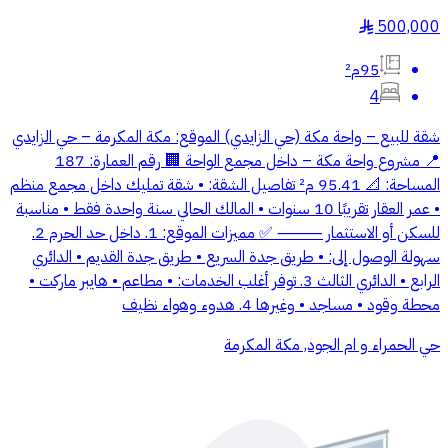
500,000
§
95م²
4
شقة للبيع – واحة مكة (حي الزايدي) الموقع: مكة المكرمة – حي الزايدي
📍 مشروع واحة مكة – داخل مجمع الواحة 🏢 رقم العمارة: 187
المساحة: 📐 95.41 م² تفاصيل الشقة: • شقة تمليك داخل مجمع منظم
• عمر العقار تقريبًا 10 سنوات • المالك الحالي سنة واحدة فقط • مناسبة
للسكن أو الاستثمار ⸻ ✅ مميزات الموقع: 1. داخل حد الحرم 2.
سهولة الوصول إلى: • طريق جدة السريع • طريق جدة القديم • الدائري
الرابع • الدائري الثالث 3. توفر أغلب الخدمات: • مطاعم • هايبر ماركت •
محطة وقود • مساجد • وغيرها 4. هدوء وهواء نظيف
حي الحمراء و ام الجود, مكة المكرمة