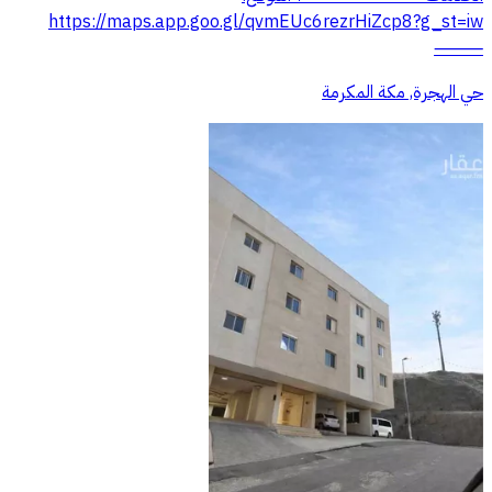
https://maps.app.goo.gl/qvmEUc6rezrHiZcp8?g_st=iw
⸻
حي الهجرة, مكة المكرمة