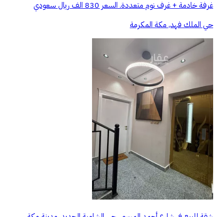
غرفة خادمة + غرف نوم متعددة. السعر 830 الف ريال سعودي
حي الملك فهد, مكة المكرمة
شقة للبيع في شارع أحمد المرسي, حي الشامية الجديد, مدينة مكة