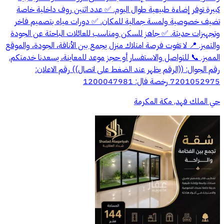
كبيرة توفر إضاءة طبيعية طوال اليوم. ✅ عدد اثنين روف داخلية خاصة
تضيف خصوصية ولمسة جمالية للمكان. ✅ دورات مياه بتصميم فاخر
وتجهيزات حديثة. ✅ جاهز للسكن ومناسب للعائلات الباحثة عن الجودة
والتميز. 📍 لا تفوت فرصة امتلاك منزل يجمع بين الأناقة، الجودة، والموقع
المميز. 📞 للتواصل والاستفسار أو حجز موعد للمعاينة، يسعدنا خدمتكم.
رقم الجوال: ((الرقم يظهر عند الضغط على اتصال)) رقم الاعلان:
7201052975 رخصة فال: 1200047981
حي الملك فهد, مكة المكرمة