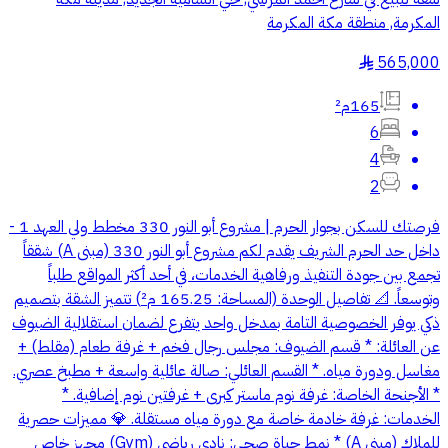
المكرمة, منطقة مكة المكرمة
565,000
§
165م²
6
4
2
فرصتك للسكن بجوار الحرم | مشروع أبو النور 330 مخطط ولي العهد 1 -
داخل حد الحرم الشريف يقدم لكم مشروع أبو النور 330 (مبنى A) شققاً
تجمع بين جودة التنفيذ ورفاهية الخدمات، في أحد أكثر المواقع طلباً
وتوسعاً. 📐 تفاصيل الوحدة (المساحة: 165.25 م²) تتميز الشقة بتصميم
ذكي يوفر الخصوصية التامة بمدخل واحد يتفرع لضمان استقلالية الضيوف
عن العائلة: * قسم الضيوف: مجلس رجال فخم + غرفة طعام (مقلط) +
مغاسل ودورة مياه. * القسم العائلي: صالة عائلية واسعة + مطبخ عصري.
* الأجنحة الخاصة: غرفة نوم ماستر كبرى + غرفتين نوم إضافية. *
الخدمات: غرفة خادمة خاصة مع دورة مياه مستقلة. 💎 مميزات حصرية
للملاك (مبنى A) * نمط حياة صحي: نادي رياضي (Gym) مجهز خاص