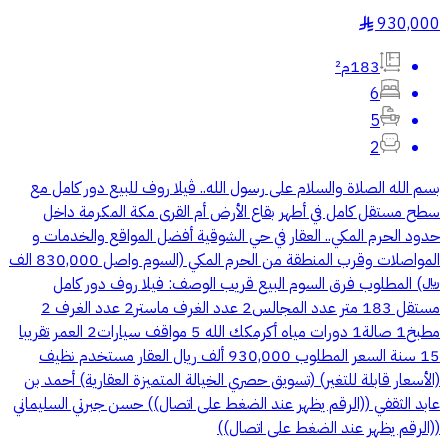
930,000
§
183م²
6
5
2
‏بسم الله الصلاة والسلام على رسول الله.. ڤيلا روف للبيع دور كامل مع
سطح مستقل كامل في أطهر بقاع الأرض أم القرى مكة المكرمة داخل
حدود الحرم المكي.. العقار في حي الشوقية أفضل المواقع والخدمات و
المواصلات وقرب المنطقة من الحرم المكي (السوم واصل 830,000 الف
﷼) المطلوب فرق السوم البيع قريب الوصف: فيلا روف دور كامل
مستقل 183 متر عدد المجالس2 عدد الغرف ماستر2 عدد الغرف 2
مطبخ1 صالة1 دورات مياه أكرمكك الله 5 مواقف سيارات2 العمر تقريبا
15 سنة السعر المطلوب 930,000 ألف ريال العقار مستخدم نظيف
(الأسعار قابلة للتغير) (تسويق حصري الخيالة المتميزة العقارية) أحمد بن
عابد الثقفي ‏‎((الرقم يظهر عند الضغط على اتصال)) حسن جبرتي السليماني