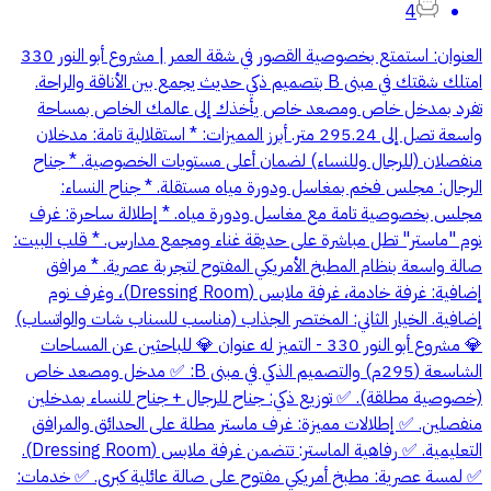
4
العنوان: استمتع بخصوصية القصور في شقة العمر | مشروع أبو النور 330
امتلك شقتك في مبنى B بتصميم ذكي حديث يجمع بين الأناقة والراحة.
تفرد بمدخل خاص ومصعد خاص يأخذك إلى عالمك الخاص بمساحة
واسعة تصل إلى 295.24 متر. أبرز المميزات: * استقلالية تامة: مدخلان
منفصلان (للرجال وللنساء) لضمان أعلى مستويات الخصوصية. * جناح
الرجال: مجلس فخم بمغاسل ودورة مياه مستقلة. * جناح النساء:
مجلس بخصوصية تامة مع مغاسل ودورة مياه. * إطلالة ساحرة: غرف
نوم "ماستر" تطل مباشرة على حديقة غناء ومجمع مدارس. * قلب البيت:
صالة واسعة بنظام المطبخ الأمريكي المفتوح لتجربة عصرية. * مرافق
إضافية: غرفة خادمة، غرفة ملابس (Dressing Room)، وغرف نوم
إضافية. الخيار الثاني: المختصر الجذاب (مناسب للسناب شات والواتساب)
💎 مشروع أبو النور 330 - التميز له عنوان 💎 للباحثين عن المساحات
الشاسعة (295م) والتصميم الذكي في مبنى B: ✅ مدخل ومصعد خاص
(خصوصية مطلقة). ✅ توزيع ذكي: جناح للرجال + جناح للنساء بمدخلين
منفصلين. ✅ إطلالات مميزة: غرف ماستر مطلة على الحدائق والمرافق
التعليمية. ✅ رفاهية الماستر: تتضمن غرفة ملابس (Dressing Room).
✅ لمسة عصرية: مطبخ أمريكي مفتوح على صالة عائلية كبرى. ✅ خدمات: