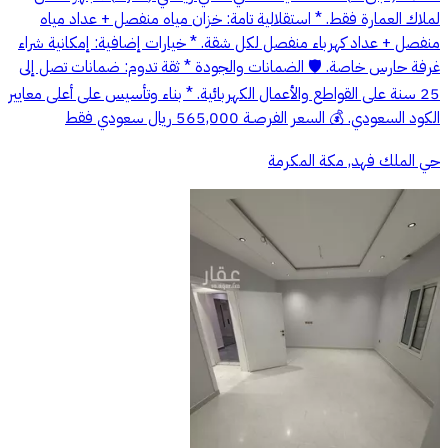
لملاك العمارة فقط. * استقلالية تامة: خزان مياه منفصل + عداد مياه
منفصل + عداد كهرباء منفصل لكل شقة. * خيارات إضافية: إمكانية شراء
غرفة حارس خاصة. 🛡️ الضمانات والجودة * ثقة تدوم: ضمانات تصل إلى
25 سنة على القواطع والأعمال الكهربائية. * بناء وتأسيس على أعلى معايير
الكود السعودي. 💰 السعر الفرصـة 565,000 ريال سعودي فقط
حي الملك فهد, مكة المكرمة