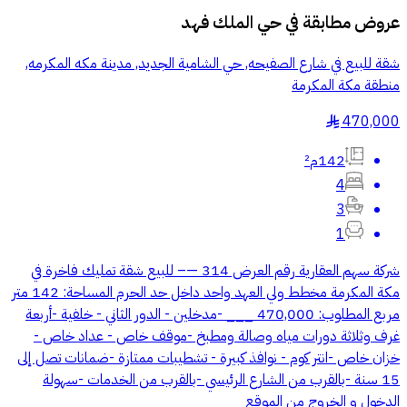
عروض مطابقة في
حي الملك فهد
شقة للبيع في شارع الصفيحه, حي الشامية الجديد, مدينة مكه المكرمه,
منطقة مكة المكرمة
470,000
§
142م²
4
3
1
شركة سهم العقارية رقم العرض 314 —– للبيع شقة تمليك فاخرة في
مكة المكرمة مخطط ولي العهد واحد داخل حد الحرم المساحة: 142 متر
مربع المطلوب: 470,000 ___ -مدخلين - الدور الثاني - خلفية -أربعة
غرف وثلاثة دورات مياه وصالة ومطبخ -موقف خاص - عداد خاص -
خزان خاص -انتر كوم - نوافذ كبيرة - تشطيبات ممتازة -ضمانات تصل إلى
15 سنة -بالقرب من الشارع الرئيسي -بالقرب من الخدمات -سهولة
الدخول و الخروج من الموقع