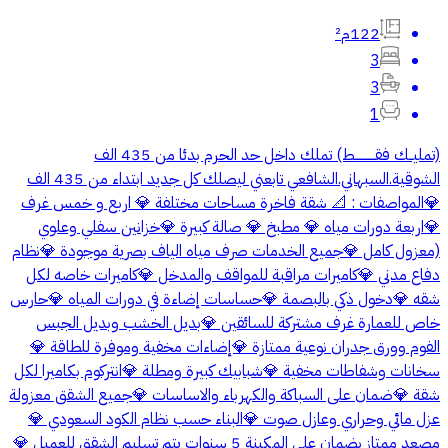
122م²
3
3
1
(تمليــك فقــــــــــط) تملك داخل حد الحرم بدئا من 435 الف
الشوقية.السبهاني.الشافعي تابعني ليصلك كل جديد ابتداء من 435 الف
💎المواصفات : 📐 شقة فاخرة مساحات مختلفة 💎 اربع و خمس غرف
💎اربعة دورات مياه 💎 مطبخ 💎 صالة كبيرة 💎خزانين سفلي وعلوي
(معزول كامل 💎جميع الخدمات صرف مياه الياف بصرية موجودة 💎نظام
دفاع مدني 💎كاميرات مراقبة للمواقف والمدخل 💎كاميرات خاصه لكل
شقه 💎دخول ذكي بالبصمة 💎حساسات إضاءة في دورات المياه 💎حارس
خاص للعمارة غرف مشتركة للسائقين 💎بديل الخشب وبديل الجبس
الفوم وورق جدران نوعية ممتازة 💎إضاءات مخفية وموفرة للطاقة 💎
سخانات وشفاطات مخفية 💎شبابيك كبيرة ومطلة 💎انتركوم بكاميرا لكل
شقة 💎ضمان على السباكة والكهرباء والاساسات 💎جميع الشقق معزولة
عزل مائي وحراري وعازل صوت 💎البناء حسب نظام الكود السعودي 💎
مصعد ممتاز بضمان على المكينة 5 سنوات يتم تسليم الشقق للعميل 💎