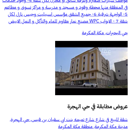
مواقف سيارات صغيرة وغرفة سائق او مخزن لكل شقة 4- وجود خدمات
في المنطقة منها محطة وقود و مسجد و مدرسة و مراكز تسوق و مطاعم
5- الواجهة شرقية 6- جميع الشقق مؤسس اسبيليت وجبس نازل لكل
شقة 7 - الابواب WPC مصنع نمار مقاوم للماء والتأكل و النمل الابيض
حي البحيرات, مكة المكرمة
عروض مطابقة في
حي الهجرة
شقة للبيع في شارع شارع تميمه بنت ابي سفيان بن قيس, حي الهجرة,
مدينة مكة المكرمة, منطقة مكة المكرمة