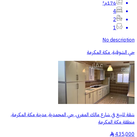
176م²
4
2
1
No description
حي الشوقية, مكة المكرمة
شقة للبيع في شارع مالك المغربي, حي المحمدية, مدينة مكة المكرمة,
منطقة مكة المكرمة
435,000
§