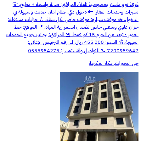
غرفة نوم ماستر بخصوصية تامة). المرافق: صالة واسعة + مطبخ. 💡
مميزات وخدمات العقار: 🔑 دخول ذكي: نظام أمان حديث وسهولة في
الدخول. 🚗 موقف سيارة: موقف خاص لكل شقة. 💧 خزانات مستقلة:
خزان علوي وسفلي خاص لضمان استمرارية المياه. 📍 الموقع: خط
الغدير - تبعد عن الحرم 15 كم فقط. 🏪 المرافق: بجانب جميع الخدمات
الحيوية. 💰 السعر: 455,000 ريال 📑 رقم الترخيص الإعلاني:
7200959647 📞 للتواصل والاستفسار: 0555954275
حي البحيرات, مكة المكرمة