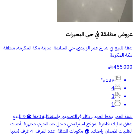
عروض مطابقة في
حي البحيرات
شقة للبيع في شارع عمر الزبيدى, حي السلامة, مدينة مكة المكرمة, منطقة
مكة المكرمة
455,000
§
139م²
4
3
1
شقة العمر بخط الغدير.. ذكاء في التصميم واستقلالية تامة! 🕋✨ للبيع
شقق تمليك فاخرة بموقع استراتيجي داخل حد الحرم، مجهزة بأحدث
التقنيات لضمان راحتك. 🏠 مكونات الشقة: عدد الغرف: 4 غرف (منها