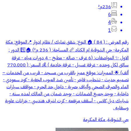
236م²
6
4
1
رقم العرض : ( 84 ) 🏠 النوع: شقق تمليك / نظام ادوار 📍الموقع: مكة
المكرمة- حي الشوقية ام الكتاد 📏 المساحة: ( 236 م²) 🏠1️⃣ الدور :
الاول ✨ المواصفات: (6 غرف - صاله - مطبخ - 4 دورات مياه - غرفة
سائق لكل وحده - غرفة غسيل - غرفة خادمة ) 💰 السعر: ( 770.000
ألف) 🌟 المميزات: موقع مميز بالقرب من مسجد - قريب من الخدمات –
تصميم حديث - تشطيب فاخر - تأمين ضد العيوب الخفية - كود سعودي -
الماء والصرف الصحي وألياف بصرية - داخل حد الحرم - مواقف سيارات
داخلية - يوجد جميع الضمانات - يوجد ضمان من المالك لمده سنه -
شبابيك دبل كلاس - أسقف مرتفعه - كرت اشرف هندسي - خزانات علوية
وسفليه .
حي الشوقية, مكة المكرمة