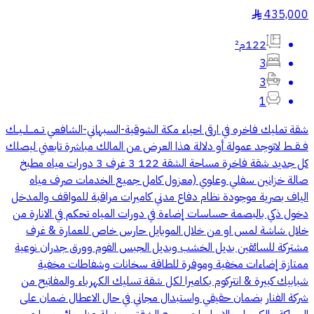
435,000
§
122م²
3
3
1
شقة تمليك فاخره في ارقى احياء مكة الشوقية-السبهاني-الشافعي تــمـــلــيــك
فــقــط لاتوجد عمولة أو دلالة هذا العرض من المالك مباشرة تابعني ليصلك
كل جديد شقة فاخرة مساحة الشقة 122 3 غرف 3 دورات مياه مطبخ
صالة خزانين سفلي وعلوي (معزول كامل جميع الخدمات صرف مياه
الياف بصرية موجودة نظام دفاع مدني كاميرات مراقبة للمواقف والمدخل
دخول ذكي بالبصمة حساسات إضاءة في دورات المياه تحكم في الانارة من
خلال شاشة لمس او من خلال الموبايل حارس خاص للعمارة & غرف
مشتركة للسائقين بديل الخشب وبديل الجبس الفوم وورق جدران نوعية
ممتازة إضاءات مخفية وموفرة للطاقة سخانات وشفاطات مخفية
شبابيك كبيرة & انتركوم بكاميرا لكل شقة تسليك الكهرباء والمفاتيح من
شركة الفنار بضمان حقيقي واستبدال مجاني في حال الاعطال ضمان على