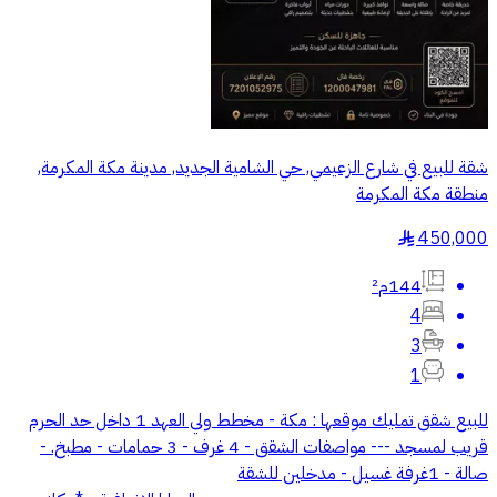
شقة للبيع في شارع الزعيمي, حي الشامية الجديد, مدينة مكة المكرمة,
منطقة مكة المكرمة
450,000
§
144م²
4
3
1
للبيع شقق تمليك موقعها : مكة - مخطط ولي العهد 1 داخل حد الحرم
قريب لمسجد --- مواصفات الشقق - 4 غرف - 3 حمامات - مطبخ. -
صالة - 1غرفة غسيل - مدخلين للشقة