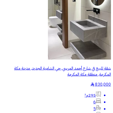
شقة للبيع في شارع أحمد المرسي, حي الشامية الجديد, مدينة مكة
المكرمة, منطقة مكة المكرمة
830,000
§
295م²
6
5