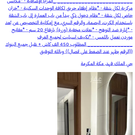
_________________________ _المزايا الإضافية - *مكانس
مركزية لكل شقة - *نظام إطفاء حريق لكافة الوحدات السكنية - *خزان
خاص لكل شقة - *نظام دخول ذكي يبدأ من باب العمارة إلى باب الشقة
باستخدام الكرت، البصمة، والرقم السري، مع إمكانية التخصيص عن بُعد
- *إنارة ضد التوهج - *نعلات مخفية (وزرة) بارتفاع 20 سم - *مفاتيح
موردن تعمل باللمس - *تكييف اسبليت لجميع الغرف
_______________ المطلوب 450 الف كاش + نقبل جميع البنوك
((الرقم يظهر عند الضغط على اتصال)) وبالله التوفيق
حي الملك فهد, مكة المكرمة