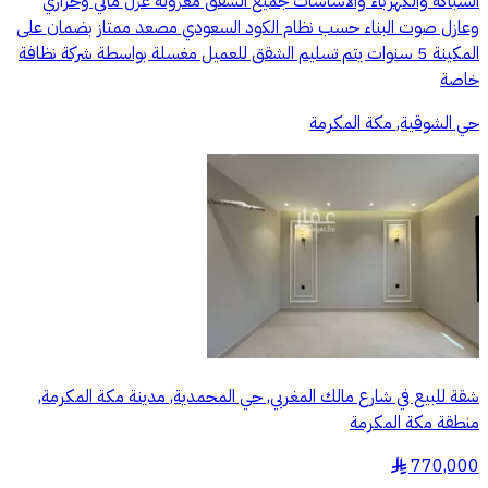
السباكة والكهرباء والاساسات جميع الشقق معزولة عزل مائي وحراري
وعازل صوت البناء حسب نظام الكود السعودي مصعد ممتاز بضمان على
المكينة 5 سنوات يتم تسليم الشقق للعميل مغسلة بواسطة شركة نظافة
خاصة
حي الشوقية, مكة المكرمة
شقة للبيع في شارع مالك المغربي, حي المحمدية, مدينة مكة المكرمة,
منطقة مكة المكرمة
770,000
§