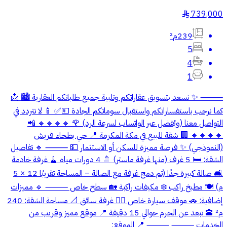
739,000
§
239م²
5
4
1
⸻ ✨ نسعد بتسويق عقاراتكم وتلبية جميع طلباتكم العقارية 🏙️ 📩
كما نرحب باستفساراتكم واستقبال سوماتكم الجادة 💴✅ 📱 لا تتردد في
التواصل معنا (ويُفضل عبر الواتساب لسرعة الرد) 🌹 🔹🔹🔹🔹 📲
🔹🔹🔹🔹 🏢 شقة للبيع في مكة المكرمة 📍 حي بطحاء قريش
(النموذجي) ✨ فرصة مميزة للسكن أو الاستثمار 💵 ⸻ 🔹 تفاصيل
الشقة: 🛏️ 5 غرف (منها غرفة ماستر) 🚿 4 دورات مياه 🧹 غرفة خادمة
🛋️ صالة كبيرة جدًا (تم دمج غرفة مع الصالة – المساحة تقريبًا 12 × 5
م) 🍽️ مطبخ راكب ❄️ مكيفات راكبة 🏡 سطح خاص ⸻ 🔹 مميزات
إضافية: 🚗 موقف سيارة خاص 👨‍✈️ غرفة سائق 📐 مساحة الشقة: 240
م² 🕋 تبعد عن الحرم حوالي 15 دقيقة 📍 موقع مميز وقريب من
الخدمات ⸻ ⸻ 📍 الموقع: