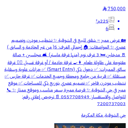
750,000
§
225م²
6
🏡 عرض مميز – شقق للبيع في الشوقية ✨ تشطيب مودرن وتصميم
عصري ✨ المواصفات: 🏠 إجمالي الغرف: 5( من غير الخادمة و السايق )
🚪 مدخلين 🛏️ 3 غرف نوم (منها غرفة ماستر) 🛋️ مجلسين + صالة
مفتوحة على طاولة طعام 👩‍🍳 غرفة خادمة / أو غرفة غسيل 👮‍♂️ غرفة
سائق المميزات: ✅ دخول ذكي (Smart Entry) ✅ خزانات علوية وسفلية
مستقلة ✅ قريبة من جامع ومحطة وجميع الخدمات ✅ غرفة حارس ✅
تشطيب مودرن فاخر ✅ تصميم عصري بتوزيع ذكي للمساحات ✅ موقع
مميز في حي الشوقية ✨ فرصة مميزة بسعر مناسب وموقع ممتاز ✨ 📞
للتواصل والاستفسار: 0557708949 📄 ترخيص إعلاني رقم:
7200737003
حي الشوقية, مكة المكرمة