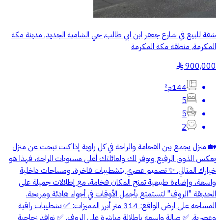
شقة للبيع في شارع جعفر ابن ابي طالب, حي الشامية الجديد, مدينة مكة
المكرمة, منطقة مكة المكرمة
900,000
§
144م²
5
5
2
🏡 منزل يجمع بين الفخامة والراحة في كل زاوية إذا كنت تبحث عن منزل
يعكس الذوق الرفيع ويوفر لك ولعائلتك أعلى مستويات الراحة، فهذا هو
خيارك المثالي. ✨ تصميم عصري بتشطيبات فاخرة، ومساحات داخلية
واسعة، وإضاءة طبيعية تمنح المكان فخامة، مع إطلالات جميلة على
الحديقة "الروف" لتستمتع بأجمل الأوقات في أجواء هادئة ومريحة.
المساحه على ارض الواقع: 314 متر أبرز المميزات: ✅ تشطيبات راقية
وعصرية. ✅ صالة واسعة بإطلالة مباشرة على الروف. ✅ نوافذ زجاجية