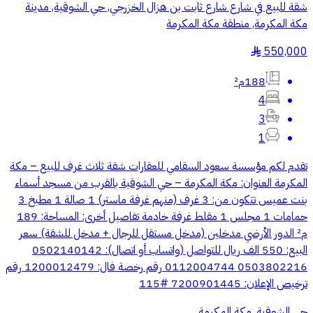
شقة للبيع في شارع شارع ثابت بن هزال الخزرجي, حي الشوقية, مدينة
مكة المكرمة, منطقة مكة المكرمة
550,000
§
188م²
4
3
1
تقدم لكم مؤسسة سعود السقامي للعقارات شقة ثلاث غرف للبيع – مكة
المكرمة العنوان: مكة المكرمة – حي الشوقية بالقرب من مسجد أسماء
بنت عميس تتكون من: 3 غرف (منهم غرفة ماستر) 1 صالة 1 مطبخ 3
حمامات 1 مجلس 1 مقلط غرفة خادمة تفاصيل أخرى: المساحة: 189
م² الدور الأرضي مدخلين (مدخل مستقل للرجال + مدخل للشقة) سعر
البيع: 550 الف ريال للتواصل (واتساب أو اتصال): 0502140142
0503802216 0112004744 رقم رخصة فال: 1200012479 رقم
ترخيص الإعلان: 7200901445 #115
حي الشوقية, مكة المكرمة