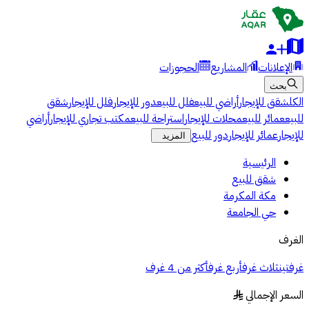
الإعلانات
المشاريع
الحجوزات
بحث
الكل
شقق للإيجار
أراضي للبيع
فلل للبيع
دور للإيجار
فلل للإيجار
شقق
للبيع
عمائر للبيع
محلات للإيجار
استراحة للبيع
مكتب تجاري للإيجار
أراضي
للإيجار
عمائر للإيجار
دور للبيع
المزيد
الرئيسية
شقق للبيع
مكة المكرمة
حي الجامعة
الغرف
غرفتين
ثلاث غرف
أربع غرف
أكثر من 4 غرف
السعر الإجمالي
§