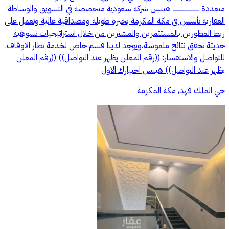
متعددة ــــــــــــــــــــــــــ هينس شركة سعودية متخصصة في التسويق والوساطة
العقارية تأسس في مكة المكرمة بخبرة طويلة ومصداقية عالية وتعمل على
ربط المطورين بالمستثمرين والمشترين من خلال استراتيجيات تسويقية
حديثة تحقق نتائج ملموسة،ويوجد لدينا قسم خاص لخدمة نظار الاوقاف.
للتواصل والاستفسار: ((رقم المعلن يظهر عند التواصل)) ((رقم المعلن
يظهر عند التواصل)) هينس اختيارك الاول
حي الملك فهد, مكة المكرمة