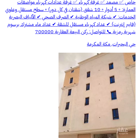
خاص ✅ مصعد ✅ غرفة كهرباء ✅ غرفة عدادات كهرباء مواصفات
العمارة: ▫ 5 أدوار ▫ 10 شقق (شقتان في كل دور) ▫ سطح مستقل وعلوي
الخدمات: ✔ شبكة المياه الوطنية ✔ الصرف الصحي ✔ الألياف البصرية
(فايبر إنترنت) ✔ عداد كهرباء مستقل للشقة ✔ عداد ماء مشترك برسوم
شهرية رمزية 📞 للتواصل: ركن البيعة العقارية 700000
حي البحيرات, مكة المكرمة