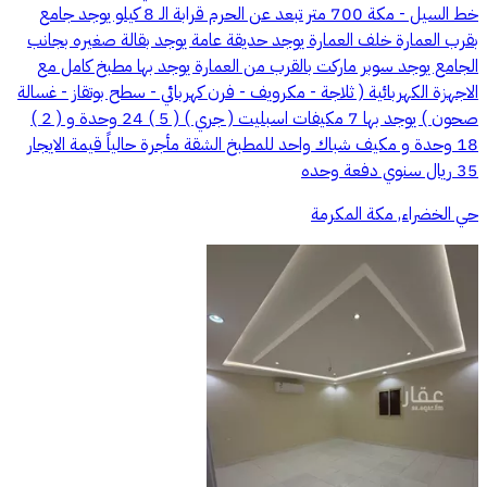
خط السيل - مكة 700 متر تبعد عن الحرم قرابة الـ 8 كيلو يوجد جامع
بقرب العمارة خلف العمارة يوجد حديقة عامة يوجد بقالة صغيره بجانب
الجامع يوجد سوبر ماركت بالقرب من العمارة يوجد بها مطبخ كامل مع
الاجهزة الكهربائية ( ثلاجة - مكرويف - فرن كهربائي - سطح بوتقاز - غسالة
صحون ) يوجد بها 7 مكيفات اسبليت ( جري ) ( 5 ) 24 وحدة و ( 2 )
18 وحدة و مكيف شباك واحد للمطبخ الشقة مأجرة حالياً قيمة الايجار
35 ريال سنوي دفعة وحده
حي الخضراء, مكة المكرمة