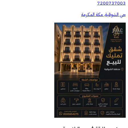
7200737003
حي الشوقية, مكة المكرمة