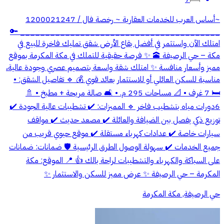
~أساس العرب للخدمات العقارية ~ رخصة فال / 1200021247
________________________________________ 🔑
امتلك الآن واستثمر في أفضل بقاع الأرض شقق تمليك فاخرة للبيع في
مكة – حي الرصيفة 🕋 ✨ فرصة حقيقية للتملك في مكة المكرمة بموقع
مميز وأسعار منافسة ✨ امتلك شقة واسعة بتصميم عصري وجودة عالية،
مناسبة للسكن العائلي أو للاستثمار بعائد قوي 💰 🔹 تفاصيل الشقق: •
🛏️ 7 غرف • 📐 مساحات 295 م. • 🛋️ صالة مريحة + مطبخ • 🚿
6دورات مياه بتشطيب فاخر 🔹 المميزات: ✔️ تشطيبات عالية الجودة ✔️
توزيع ذكي يفصل بين الضيافة والعائلة ✔️ مصعد حديث ✔️ مواقف
سيارات خاصة ✔️ عدادات كهرباء مستقلة ✔️ موقع حيوي قريب من
جميع الخدمات ✔️ سهولة الوصول الطرق الرئيسية 🛡️ ضمانات: ضمانات
على السباكة والكهرباء والتشطيبات لراحة بالك 👍 📍 الموقع: مكة
المكرمة – حي الرصيفة ✨ عرض مميز للسكن والاستثمار ✨
حي الرصيفة, مكة المكرمة