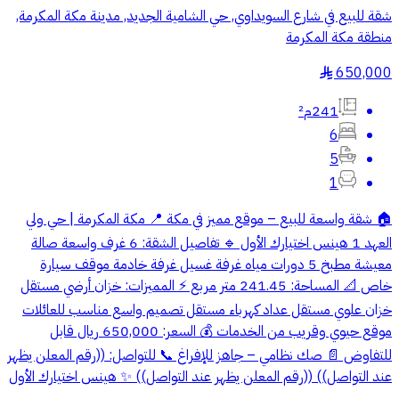
شقة للبيع في شارع السويداوي, حي الشامية الجديد, مدينة مكة المكرمة,
منطقة مكة المكرمة
650,000
§
241م²
6
5
1
🏠 شقة واسعة للبيع – موقع مميز في مكة 📍 مكة المكرمة | حي ولي
العهد 1 هينس اختيارك الأول 🔹 تفاصيل الشقة: 6 غرف واسعة صالة
معيشة مطبخ 5 دورات مياه غرفة غسيل غرفة خادمة موقف سيارة
خاص 📐 المساحة: 241.45 متر مربع ⚡ المميزات: خزان أرضي مستقل
خزان علوي مستقل عداد كهرباء مستقل تصميم واسع مناسب للعائلات
موقع حيوي وقريب من الخدمات 💰 السعر: 650,000 ريال قابل
للتفاوض 📄 صك نظامي – جاهز للإفراغ 📞 للتواصل: ((رقم المعلن يظهر
عند التواصل)) ((رقم المعلن يظهر عند التواصل)) ✨ هينس اختيارك الأول