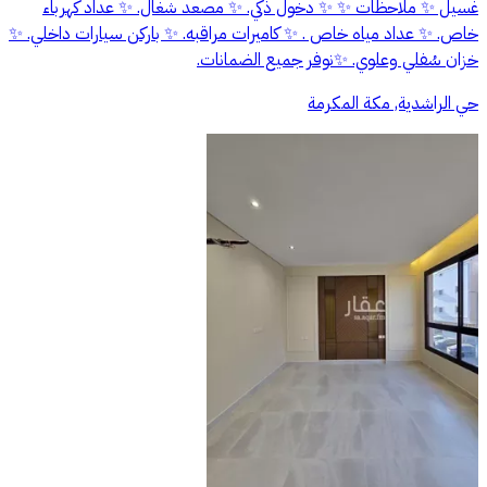
غسيل ✨ ملاحظات ✨ ✨ دخول ذكي. ✨ مصعد شغال. ✨ عداد كهرباء
خاص. ✨ عداد مياه خاص . ✨ كاميرات مراقبه. ✨ باركن سيارات داخلي. ✨
خزان سُفلي وعلوي. ✨نوفر جميع الضمانات.
حي الراشدية, مكة المكرمة