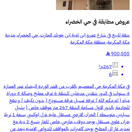
عروض مطابقة في
حي الخضراء
شقة للبيع في شارع عمرو ابن امية ابن خويلد الحارث, حي الخضراء, مدينة
مكة المكرمة, منطقة مكة المكرمة
900,000
§
267م²
6
في مكة المكرمة حي المعصيم بالقرب من قصر الوردة البيضاء عمر العمارة
4 سنوات في الدور شقتين مدخلين للشقة 6 غرف مطبخ وصالة 4 دوراة
مياه ( اعزمكم الله ) غرفة غسيل غرفة مستودع ( بدون تكيف ) و تنفع
للخادمة بالدور الاول مساحة الشقة 267 متر موقف خاص ( يشيل
سيارتين متوسطه ) الخزان الارضي مستقل عليه عزل ابوكسي بسعة 1 تريلا
خزان علوي مستقل يوجد دولاب خارجي خاص للغاز يتسع 2 دبة مع
تمديد غاز الى المطبخ يوجد كاميرات بالمواقف للدواعي الامنيه تبعد عن