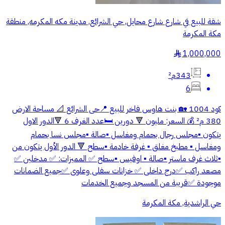
شقة للبيع في شارع شارع محايل, حي الشرائع, مدينة مكه المكرمه, منطقة
مكة المكرمة
1,000,000
§
343م²
6
كود 1004 🏡 بنت هاوس فاخر للبيع 📍حى الشرائع 📐 مساحة الارض
380 م² 💰 السعر: مليون 🔻 دورين 🛏️عدد الغرف 6 🔻الدور الاول
يتكون ▪️مجلس رجال بحمام ومغاسل ▪️صالة ▪️مجلس نسا بحمام
ومغاسل ▪️ مطبخ مغلق ▪️ غرفة خادمة ▪️سطح 🔻 الدور الأول يتكون من
▪️ثلاث غرف ماستر ▪️صالة ▪️ اوفيس ▪️سطح ✅ المميزات: ✅ مدخلين ✅
مصعد راكب ✅درج داخلى ✅ خزانات سفلى وعلوى ✅جميع الضمانات
موجودة ✅قريبة من المسجد وجميع الخدمات
حي الراشدية, مكة المكرمة