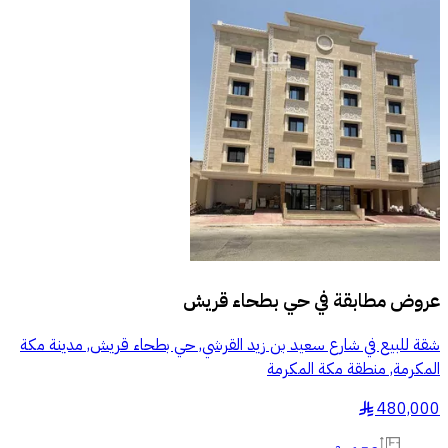
عروض مطابقة في
حي بطحاء قريش
شقة للبيع في شارع سعيد بن زيد القرشي, حي بطحاء قريش, مدينة مكة
المكرمة, منطقة مكة المكرمة
480,000
§