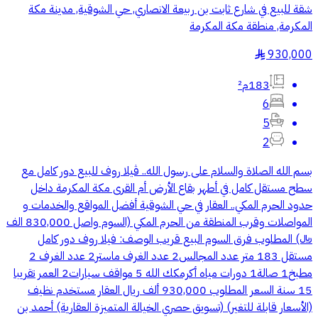
شقة للبيع في شارع ثابت بن ربيعة الانصاري, حي الشوقية, مدينة مكة
المكرمة, منطقة مكة المكرمة
930,000
§
183م²
6
5
2
‏بسم الله الصلاة والسلام على رسول الله.. ڤيلا روف للبيع دور كامل مع
سطح مستقل كامل في أطهر بقاع الأرض أم القرى مكة المكرمة داخل
حدود الحرم المكي.. العقار في حي الشوقية أفضل المواقع والخدمات و
المواصلات وقرب المنطقة من الحرم المكي (السوم واصل 830,000 الف
﷼) المطلوب فرق السوم البيع قريب الوصف: فيلا روف دور كامل
مستقل 183 متر عدد المجالس2 عدد الغرف ماستر2 عدد الغرف 2
مطبخ1 صالة1 دورات مياه أكرمكك الله 5 مواقف سيارات2 العمر تقريبا
15 سنة السعر المطلوب 930,000 ألف ريال العقار مستخدم نظيف
(الأسعار قابلة للتغير) (تسويق حصري الخيالة المتميزة العقارية) أحمد بن