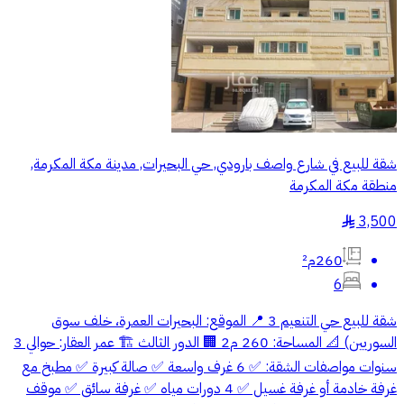
شقة للبيع في شارع واصف بارودي, حي البحيرات, مدينة مكة المكرمة,
منطقة مكة المكرمة
3,500
§
260م²
6
شقة للبيع حي التنعيم 3 📍 الموقع: البحيرات العمرة، خلف سوق
السوريين) 📐 المساحة: 260 م2 🏢 الدور الثالث 🏗 عمر العقار: حوالي 3
سنوات مواصفات الشقة: ✅ 6 غرف واسعة ✅ صالة كبيرة ✅ مطبخ مع
غرفة خادمة أو غرفة غسيل ✅ 4 دورات مياه ✅ غرفة سائق ✅ موقف