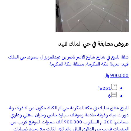
عروض مطابقة في
حي الملك فهد
شقة للبيع في شارع شارع الامير ناصر بن عبدالعزيز ال سعود, حي الملك
فهد, مدينة مكة المكرمة, منطقة مكة المكرمة
900,000
§
251م²
6
للبيع شقق تمليك في مكه المكرمة حي ام الكتاد مكون من 6 غرف و4
دورات مياه وغرفة خادمة وموقف سيارة خاص وخزان سفلي وعلوي
مساحتها 260 م المطلوب 900,000 ألف مميزات الموقع قريب من
الخدمات قريب من الدائري الثاني والدائري الثالث مع وجود ضمانات