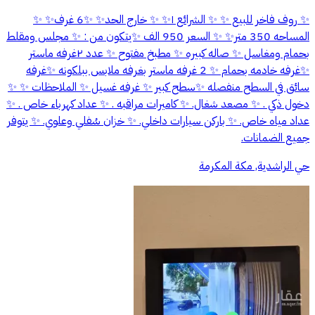
✨ روف فاخر للبيع ✨ ✨ الشرائع ١✨ ✨ خارج الحد✨ ✨6 غرف✨ ✨
المساحه 350 متر✨ ✨ السعر 950 الف ✨يتكون من : ✨ مجلس ومقلط
بحمام ومغاسل ✨ صاله كبيره ✨ مطبخ مفتوح ✨ عدد ٢غرفه ماستر
✨غرفه خادمه بحمام ✨ 2 غرفه ماستر بغرفه ملابس ببلكونه ✨غرفه
سائق في السطح منفصله ✨سطح كبير ✨ غرفه غسيل ✨ الملاحظات ✨ ✨
دخول ذكي . ✨ مصعد شغال. ✨ كاميرات مراقبه . ✨ عداد كهرباء خاص . ✨
عداد مياه خاص. ✨ باركن سيارات داخلي. ✨ خزان سُفلي وعلوي. ✨ يتوفر
جميع الضمانات.
حي الراشدية, مكة المكرمة