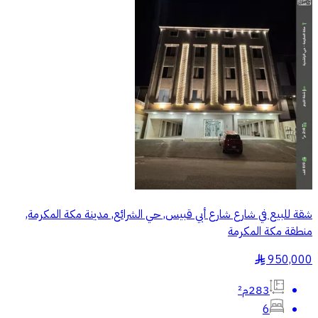
شقة للبيع في شارع شارع أبي قبيس, حي الشرائع, مدينة مكة المكرمة,
منطقة مكة المكرمة
950,000
§
283م²
6