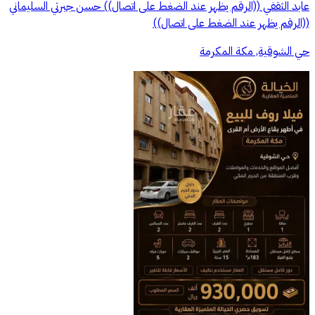
عابد الثقفي ‏‎((الرقم يظهر عند الضغط على اتصال)) حسن جبرتي السليماني
حي الشوقية, مكة المكرمة