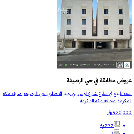
عروض مطابقة في
حي الرصيفة
شقة للبيع في شارع شارع اوس بن جبير الانصاري, حي الرصيفة, مدينة مكة
المكرمة, منطقة مكة المكرمة
920,000
§
272م²
7