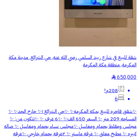
شقة للبيع في شارع زبيد السلمي رضي الله عنه, حي الشرائع, مدينة مكة
المكرمة, منطقة مكة المكرمة
650,000
§
208م²
6
✨شقق فاخره للبيع بمكه المكرمه✨ ✨حي الشرائع ١✨ خارج الحد✨ ✨
المساحه 209 متر ✨ السعر 650 الف✨ ✨6 غرف ✨ ✨تتكون من: ✨
مجلس ومقلط بحمام ومغاسل ✨مجلس نساء بحمام ومغاسل ✨ صاله
كبيره ✨ مطبخ مغلق ✨ غرفه ماستر ✨ ٢غرفه بحمام خارجي ✨غرفه