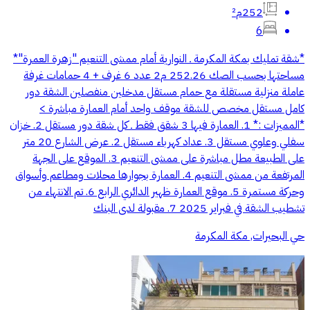
252م²
6
*شقة تمليك بمكة المكرمة ـ النوارية أمام ممشى التنعيم "زهرة العمرة"*
مساحتها بحسب الصك 252.26 م2 عدد 6 غرف + 4 حمامات غرفة
عاملة منزلية مستقلة مع حمام مستقل مدخلين منفصلين الشقة دور
كامل مستقل مخصص للشقة موقف واحد أمام العمارة مباشرة >
*المميزات :* 1. العمارة فيها 3 شقق فقط ـ كل شقة دور مستقل 2. خزان
سفلي وعلوي مستقل 3. عداد كهرباء مستقل 2. عرض الشارع 20 متر
على الطبيعة مطل مباشرة على ممشى التنعيم 3. الموقع على الجهة
المرتفعة من ممشى التنعيم 4. العمارة بجوارها محلات ومطاعم وأسواق
وحركة مستمرة 5. موقع العمارة ظهير الدائري الرابع 6. تم الانتهاء من
تشطيب الشقة في فبراير 2025 7. مقبولة لدى البنك
حي البحيرات, مكة المكرمة