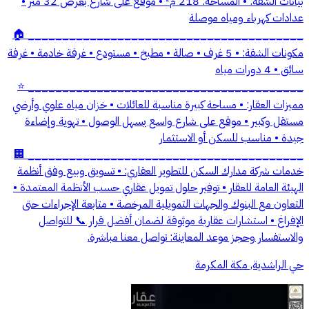
بيانات الشقة: • المساحة: 218 م² • موقع على شارع بعرض 32 متر •
عدادات كهرباء ومياه موصلة
________________________________________ 🏠
مكونات الشقة: • 5 غرف • صالة • مطبخ • مستودع • غرفة خادمة • غرفة
سائق • 4 دورات مياه
________________________________________ ⭐
مميزات العقار: • مساحة كبيرة مناسبة للعائلات • خزان مياه علوي وأرضي
مستقل وكبير • موقع على شارع واسع يسهل الوصول • تهوية وإضاءة
جيدة • مناسب للسكن أو الاستثمار
________________________________________ 🏢
خدمات شركة مدارك السكن للتطوير العقاري: • تسويق وبيع وفق أنظمة
الهيئة العامة للعقار • توفير حلول تمويل عقاري حسب الأنظمة المعتمدة •
التعاون مع البنوك والجهات التمويلية المرخصة • متابعة الإجراءات حتى
الإفراغ • استشارات عقارية موثوقة لضمان أفضل قرار 📞 للتواصل
والاستفسار وحجز موعد المعاينة: تواصل معنا مباشرة.
حي الراشدية, مكة المكرمة