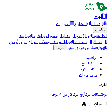
الإعلانات
المشاريع
الحجوزات
بحث
الكل
شقق للإيجار
أراضي للبيع
فلل للبيع
دور للإيجار
فلل للإيجار
شقق
للبيع
عمائر للبيع
محلات للإيجار
استراحة للبيع
مكتب تجاري للإيجار
أراضي
للإيجار
عمائر للإيجار
دور للبيع
المزيد
الرئيسية
شقق للبيع
مكة المكرمة
حي البحيرات
الغرف
غرفتين
ثلاث غرف
أربع غرف
أكثر من 4 غرف
السعر الإجمالي
§