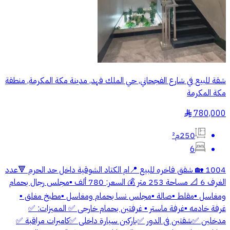
شقة للبيع في شارع الفجحاني, حي الملك فهد, مدينة مكة المكرمة, منطقة
مكة المكرمة
780,000
§
250م²
6
1004 🏡 شقق فاخره للبيع 📍ام الكتاد الشوقية داخل حد الحرم 🔻عدد
الغرف 6 📐 مساحة 253 متر 💰 السعر: 780 ألف ▪️مجلس رجال بحمام
ومغاسل ▪️مقلط ▪️صالة ▪️مجلس نسا بحمام ومغاسل ▪️مطبخ مغلق ▪️
غرفة خادمه ▪️غرفة ماستر ▪️ غرفتين بحمام خارجى ✅ المميزات: ✅
مدخلين ✅شقتين فى الدور ✅باركين سيارة داخلى ✅كاميرات مراقبة ✅