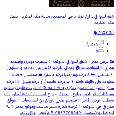
شقة للبيع في شارع المتان, حي المحمدية, مدينة مكة المكرمة, منطقة
مكة المكرمة
750,000
§
225م²
6
🏡 عرض مميز – شقق للبيع في الشوقية ✨ تشطيب مودرن وتصميم
عصري ✨ المواصفات: 🏠 إجمالي الغرف: 5( من غير الخادمة و السايق )
🚪 مدخلين 🛏️ 3 غرف نوم (منها غرفة ماستر) 🛋️ مجلسين + صالة
مفتوحة على طاولة طعام 👩‍🍳 غرفة خادمة / أو غرفة غسيل 👮‍♂️ غرفة
سائق المميزات: ✅ دخول ذكي (Smart Entry) ✅ خزانات علوية وسفلية
مستقلة ✅ قريبة من جامع ومحطة وجميع الخدمات ✅ غرفة حارس ✅
تشطيب مودرن فاخر ✅ تصميم عصري بتوزيع ذكي للمساحات ✅ موقع
مميز في حي الشوقية ✨ فرصة مميزة بسعر مناسب وموقع ممتاز ✨ 📞
للتواصل والاستفسار: 0557708949 📄 ترخيص إعلاني رقم: