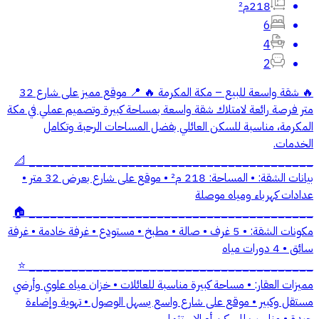
218م²
6
4
2
🔥 شقة واسعة للبيع – مكة المكرمة 🔥 📍 موقع مميز على شارع 32
متر فرصة رائعة لامتلاك شقة واسعة بمساحة كبيرة وتصميم عملي في مكة
المكرمة، مناسبة للسكن العائلي بفضل المساحات الرحبة وتكامل
الخدمات.
________________________________________ 📐
بيانات الشقة: • المساحة: 218 م² • موقع على شارع بعرض 32 متر •
عدادات كهرباء ومياه موصلة
________________________________________ 🏠
مكونات الشقة: • 5 غرف • صالة • مطبخ • مستودع • غرفة خادمة • غرفة
سائق • 4 دورات مياه
________________________________________ ⭐
مميزات العقار: • مساحة كبيرة مناسبة للعائلات • خزان مياه علوي وأرضي
مستقل وكبير • موقع على شارع واسع يسهل الوصول • تهوية وإضاءة
جيدة • مناسب للسكن أو الاستثمار