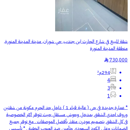
شقة للبيع في شارع الحارث ابن جندب, حي شوران, مدينة المدينة المنورة,
منطقة المدينة المنورة
730,000
§
294م²
4
3
1
* عمارة جديدة فى حى ( عالية قباء 1 ) داخل حد الحرم مكونة من شقتين
وروف احدى الشقق بمدخل وحوش مستقل حيث تتوفر اكثر الخصوصية
فى كل الشقق بتصميم مودرن منفذ بأفضل الموصفات . مع توفر جميع
الضمانات وعلى الكود السعودي وتأمين ضد العيوب الخفية . * تأسيس