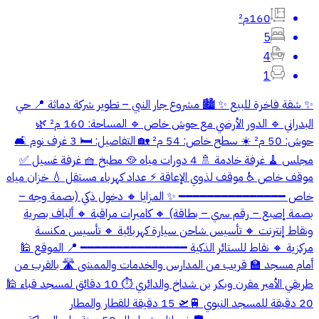
160م²
5
4
1
✨ شقة فاخرة للبيع ✨ 🏙️ مشروع جار النبي – تطوير شركة دماثة 📍 حي
البدراني 🔹 الدور الأرضي مع حوش خاص 🔹 المساحة: 160 م² 🌿
حوش: 50 م² ☀️ سطح خاص: 54 م² 🏡 التفاصيل: 🛏️ 3 غرف نوم 🛋️
مجلس 🧹 غرفة خادمة 🚿 4 دورات مياه 🥘 مطبخ 🧺 غرفة غسيل ✅
موقف خاص ♿ موقف لذوي الإعاقة ⚡ عداد كهرباء مستقل 💧 خزان مياه
خاص ━━━━━━━━━━━━━━━ ✨ المزايا 🔸 دخول ذكي (بصمة وجه –
بصمة إصبع – رقم سري – بطاقة) 🔸 كاميرات مراقبة 🔸 ألياف بصرية
ونقاط إنترنت 🔸 تأسيس شاحن سيارة كهربائية 🔸 تأسيس مكنسة
مركزية 🔸 نقاط للستائر الذكية ━━━━━━━━━━━━━━━ 📍 الموقع 🕌
أمام مسجد 🏫 قريب من المدارس والخدمات والممشى 🛣️ بالقرب من
طريقي الأمير مقرن وبكر بن شداخ والدائري ⏱️ 10 دقائق لمسجد قباء 🕌
20 دقيقة للمسجد النبوي 🚆🛫 15 دقيقة للقطار والمطار