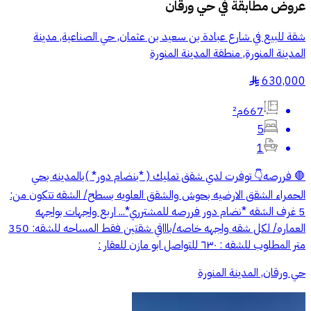
عروض مطابقة في
حي ورقان
شقة للبيع في شارع عبادة بن سعيد بن عثمان, حي الصناعية, مدينة
المدينة المنورة, منطقة المدينة المنورة
630,000
§
667م²
5
1
🛑 فررصه👇 توفرت لدي شقق تمليك ( *بنضام دور* )بالمدينه بحي
الحمراء الشقق الارضيه بحوش والشقق العلويه بسطح/ الشقه تتكون من:
5 غرف الشقه *نضام دور فررصه للمشترري*... اربع واجهات بواجهه
العماره/ لكل شقه واجهه خاصه/باااقي شقتين فقط المساحه للشقه: 350
متر المطلوب للشقه : ٦٣٠ للتواصل ابو مازن للعقار :
حي ورقان, المدينة المنورة