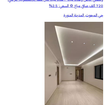
720 lلف صافي مباع 💢 السعي: 2.5%
حي المبعوث, المدينة المنورة