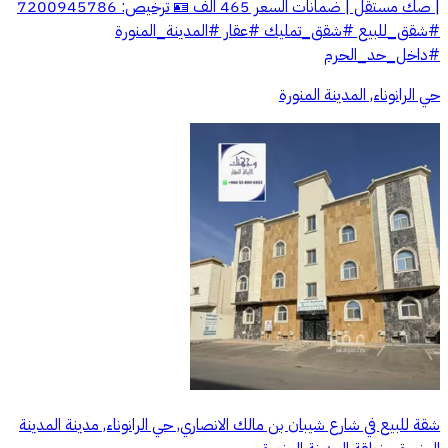
| صك مستقل | ضمانات السعر 465 الف 🪪 ترخيص: 7200945786
#شقق_للبيع #شقق_تمليك #عقار #المدينة_المنورة
#داخل_حد_الحرم
حي الرانوناء, المدينة المنورة
شقة للبيع في شارع شيبان بن مالك الانصاري, حي الرانوناء, مدينة المدينة