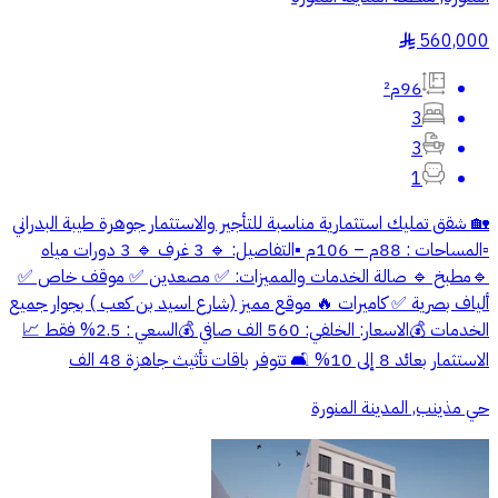
560,000
§
96م²
3
3
1
🏡 شقق تمليك استثمارية مناسبة للتأجير والاستثمار جوهرة طيبة البدراني
▫️المساحات : 88م – 106م ▪️التفاصيل: 🔹 3 غرف 🔹 3 دورات مياه
🔹⁠مطبخ 🔹 ⁠صالة الخدمات والمميزات: ✅ مصعدين ✅ موقف خاص ✅
ألياف بصرية ✅ كاميرات 🔥 موقع مميز (شارع اسيد بن كعب ) بجوار جميع
الخدمات 💰الاسعار: الخلفي: 560 الف صافي 💰السعي : 2.5% فقط 📈
الاستثمار بعائد 8 إلى 10% 🛋️ تتوفر باقات تأثيث جاهزة 48 الف
حي مذينب, المدينة المنورة