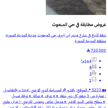
عروض مطابقة في
حي المبعوث
شقة للبيع في شارع مبشر ابن ابيرق, حي المبعوث, مدينة المدينة المنورة,
منطقة المدينة المنورة
720,000
§
164م²
4
3
1
🏡 S223 📍الموقع: باقدو 🔎 المساحة الدور الارضي :164 م ▪️التفاصيل
: عمارة من 3 شقق كل دور شقة 🔹4 غرف 🔹صالة 🔹غرفة غسيل
🔹سطح خاص الدور الاخير 🔹مدخل خاص وحوش للارضي ✨خزان علوي
وسفلي خاص وعداد مياه ✨عداد مياه لكل شقة 💰المطلوب: الارضي: