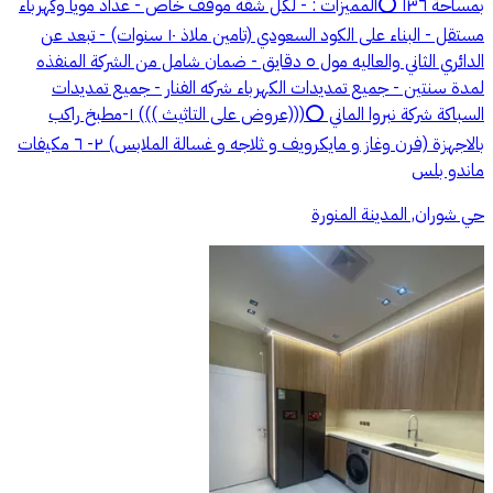
بمساحة ١٣٦ ⭕️المميزات : - لكل شقه موقف خاص - عداد مويا وكهرباء
مستقل - البناء على الكود السعودي (تامين ملاذ ١٠ سنوات) - تبعد عن
الدائري الثاني والعاليه مول ٥ دقايق - ضمان شامل من الشركة المنفذه
لمدة سنتين - جميع تمديدات الكهرباء شركه الفنار - جميع تمديدات
السباكة شركة نبروا الماني ⭕️(((عروض على التاثيث ))) ١-مطبخ راكب
بالاجهزة (فرن وغاز و مايكرويف و ثلاجه و غسالة الملابس) ٢- ٦ مكيفات
ماندو بلس
حي شوران, المدينة المنورة