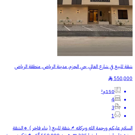
شقة للبيع في شارع الغالي, حي الحزم, مدينة الرياض, منطقة الرياض
550,000
§
150م²
4
3
1
السلام عليكم ورحمة الله وبركاته 📌شقة للبيع ( بناء فاخر ) 🔹الشقة