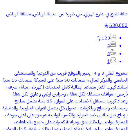
شقة للبيع في شارع الهزاني, حي ظهرة لبن, مدينة الرياض, منطقة الرياض
630,000
§
120م²
4
4
1
مشروع العالي 3 و 4 . يتميز بالموقع قريب من الدرعية والمستشفى
الجامعي والمركز المالي ،، ضمانات 50 سنة على السباكة ضمانات 15 سنة
اسلاك كهرب الفنار مصاعد ايطالية كامل الخدمات ( كهرباء ، مياة ، صرف ،
تأريض ، مواقف مستقله لكل شقة ، وخزانين ارضي وعلوي لكل شقة
وعداد كهرب مستقل ) ضمانات على العوازل 15 سنة تشمل مطابخ
وحمامات واسطح وبلكونات ، دخول ذكي يشمل الابواب الخارجية والداخلية
، زجاج دبل جلاس ضد الحراره والكسر ، ابواب قشر جوز على اعلى جودة ،
العمارة يتواجد بها نظام امني ومراقبة كميرات على جميع الاتجاهات ،
العمارة يتواجد بها شهادة الدفاع المدني تشمل نظام سلامة لكامل المبنى ،