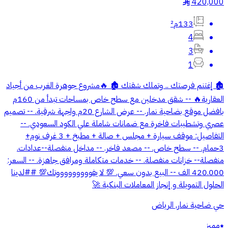
420,000
§
133م²
4
3
1
🏚️ إغتنم فرصتك .. وتملك شقتك 🏚️ 🔥مشروع جوهرة الغرب من أجياد
العقارية🔥 -- شقق مدخلين مع سطح خاص بمساحات تبدأ من 160م
بافضل موقع بضاحية نمار. -- عرض الشارع 20م واجهة شرقية. -- تصميم
عصري وتشطيبات فاخرة مع ضمانات شاملة علي الكود السعودي. --
التفاصيل: موقف سيارة + مجلس + صالة + مطبخ + 3 غرف نوم+
3حمام. -- سطح خاص. -- مصعد فاخر. -- مداخل منفصلة--عدادات.
منفصلة-- خزانات منفصلة. -- خدمات متكاملة ومرافق جاهزة. -- السعر:
420.000 الف -- البيع بدون سعي. 💯 لا يفوووووووووتك💯 ##لدينا
الحلول التمويلة و إنجاز المعاملات البنكية 🚀
حي ضاحية نمار, الرياض
مميز