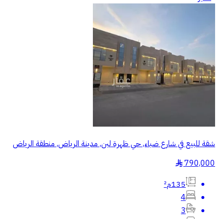
شقة للبيع في شارع ضباء, حي ظهرة لبن, مدينة الرياض, منطقة الرياض
790,000
§
135م²
4
3