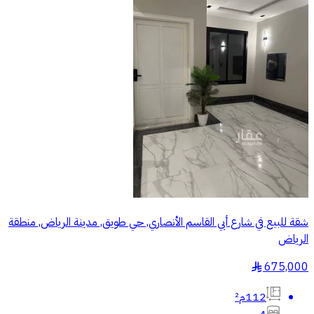
شقة للبيع في شارع أبي القاسم الأنصاري, حي طويق, مدينة الرياض, منطقة
الرياض
675,000
§
112م²