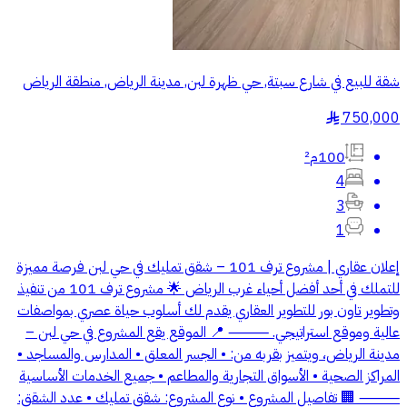
شقة للبيع في شارع سبتة, حي ظهرة لبن, مدينة الرياض, منطقة الرياض
750,000
§
100م²
4
3
1
إعلان عقاري | مشروع ترف 101 – شقق تمليك في حي لبن فرصة مميزة
للتملك في أحد أفضل أحياء غرب الرياض 🌟 مشروع ترف 101 من تنفيذ
وتطوير تاون بور للتطوير العقاري يقدم لك أسلوب حياة عصري بمواصفات
عالية وموقع استراتيجي. ⸻ 📍 الموقع يقع المشروع في حي لبن –
مدينة الرياض، ويتميز بقربه من: • الجسر المعلق • المدارس والمساجد •
المراكز الصحية • الأسواق التجارية والمطاعم • جميع الخدمات الأساسية
⸻ 🏢 تفاصيل المشروع • نوع المشروع: شقق تمليك • عدد الشقق: