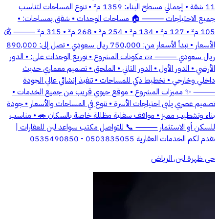
11 شقة • إجمالي مسطح البناء: 1359 م² • تنوع المساحات لتناسب
جميع الاحتياجات ⸻ 🏠 مساحات الوحدات • شقق بمساحات: •
105 م² • 127 م² • 134 م² • 254 م² • 268 م² • 315 م² ⸻ 💰
الأسعار • تبدأ الأسعار من: 750,000 ريال سعودي • تصل إلى: 890,000
ريال سعودي ⸻ 🧱 مكونات المشروع • توزيع الوحدات على: • الدور
الأرضي • الدور الأول • الدور الثاني • الملحق • تصميم معماري حديث
داخلي وخارجي • تخطيط ذكي للمساحات • تنفيذ إنشائي عالي الجودة
⸻ ✨ مميزات المشروع • موقع حيوي قريب من جميع الخدمات •
تصميم عصري يلبي احتياجات الأسرة • تنوع في المساحات والأسعار • جودة
بناء وتشطيب مميز • مواقف سفلية مظللة خاصة بالسكان 🚗 • مناسب
للسكن أو الاستثمار ⸻ 📞 للتواصل مكتب سواعد لبن للعقارات |
نقدم لكم الخدمات العقارية 0503835055 - 0535490850
حي ظهرة لبن, الرياض