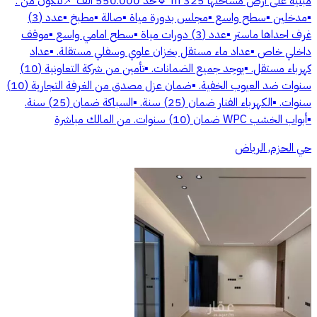
مبنيه على ارض مساحتها 325 m 🔹حد 550.000 ألف 📌تتكون من :
▪️مدخلين ▪️سطح واسع ▪️مجلس بدورة مياة ▪️صالة ▪️مطبخ ▪️عدد (3)
غرف احداها ماستر ▪️عدد (3) دورات مياة ▪️سطح امامي واسع ▪️موقف
داخلي خاص ▪️عداد ماء مستقل بخزان علوي وسفلي مستقلة. ▪️عداد
كهرباء مستقل. ▪️يوجد جميع الضمانات. ⁠▪️تأمين من شركة التعاونية (10)
سنوات ضد العيوب الخفية. ▪️ضمان عزل مصدق من الغرفة التجارية (10)
سنوات. ▪️الكهرباء الفنار ضمان (25) سنة. ▪️السباكة ضمان (25) سنة.
▪️أبواب الخشب WPC ضمان (10) سنوات. من المالك مباشرة
حي الحزم, الرياض