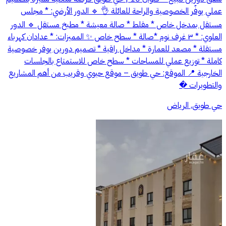
عملي يوفّر الخصوصية والراحة للعائلة 👌 🔹 الدور الأرضي: * مجلس
مستقل بمدخل خاص * مقلط * صالة معيشة * مطبخ مستقل 🔹 الدور
العلوي: * ٣ غرف نوم *صالة * سطح خاص ✨ المميزات: * عدادان كهرباء
مستقلة * مصعد للعمارة * مداخل راقية * تصميم دورين يوفر خصوصية
كاملة * توزيع عملي للمساحات * سطح خاص للاستمتاع بالجلسات
الخارجية 📍 الموقع: حي طويق – موقع حيوي وقريب من أهم المشاريع
والتطويرات �
حي طويق, الرياض