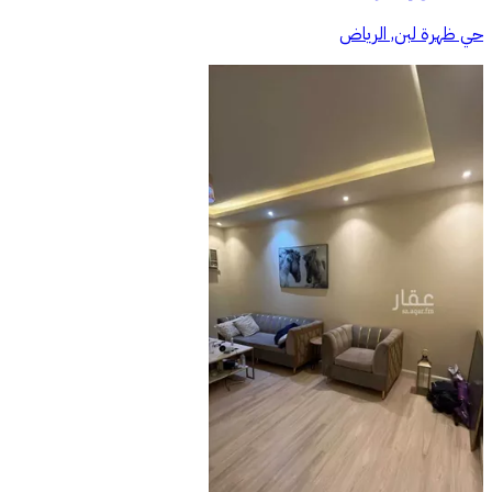
حي ظهرة لبن, الرياض