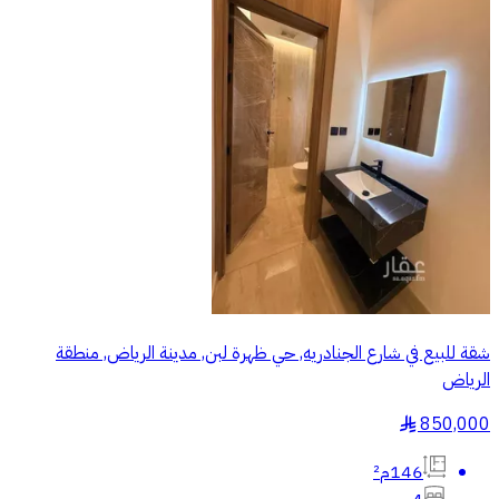
شقة للبيع في شارع الجنادريه, حي ظهرة لبن, مدينة الرياض, منطقة
الرياض
850,000
§
146م²