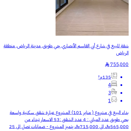
شقة للبيع في شارع أبي القاسم الأنصاري, حي طويق, مدينة الرياض, منطقة
الرياض
755,000
§
135م²
4
3
1
بداء البيع في مشروع ( مناير 101) المشروع عبارة شقق سكنية واسعة
بحي طويق عدد المباني : 4 عدد الشقق :53 الاسعار تبداء من
565,000﷼ الى 715,000﷼ يتميز المشروع - ضمانات تصل الى 25