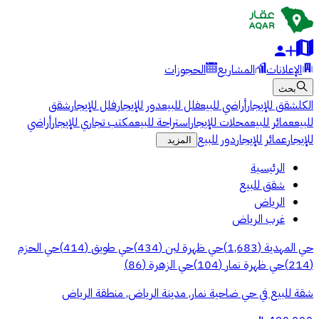
الإعلانات
المشاريع
الحجوزات
بحث
الكل
شقق للإيجار
أراضي للبيع
فلل للبيع
دور للإيجار
فلل للإيجار
شقق
للبيع
عمائر للبيع
محلات للإيجار
استراحة للبيع
مكتب تجاري للإيجار
أراضي
للإيجار
عمائر للإيجار
دور للبيع
المزيد
الرئيسية
شقق للبيع
الرياض
غرب الرياض
حي المهدية
(
1,683
)
حي ظهرة لبن
(
434
)
حي طويق
(
414
)
حي الحزم
(
214
)
حي ظهرة نمار
(
104
)
حي الزهرة
(
86
)
شقة للبيع في حي ضاحية نمار, مدينة الرياض, منطقة الرياض