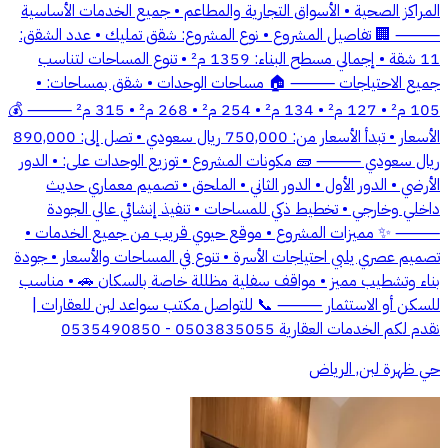
المراكز الصحية • الأسواق التجارية والمطاعم • جميع الخدمات الأساسية
⸻ 🏢 تفاصيل المشروع • نوع المشروع: شقق تمليك • عدد الشقق:
11 شقة • إجمالي مسطح البناء: 1359 م² • تنوع المساحات لتناسب
جميع الاحتياجات ⸻ 🏠 مساحات الوحدات • شقق بمساحات: •
105 م² • 127 م² • 134 م² • 254 م² • 268 م² • 315 م² ⸻ 💰
الأسعار • تبدأ الأسعار من: 750,000 ريال سعودي • تصل إلى: 890,000
ريال سعودي ⸻ 🧱 مكونات المشروع • توزيع الوحدات على: • الدور
الأرضي • الدور الأول • الدور الثاني • الملحق • تصميم معماري حديث
داخلي وخارجي • تخطيط ذكي للمساحات • تنفيذ إنشائي عالي الجودة
⸻ ✨ مميزات المشروع • موقع حيوي قريب من جميع الخدمات •
تصميم عصري يلبي احتياجات الأسرة • تنوع في المساحات والأسعار • جودة
بناء وتشطيب مميز • مواقف سفلية مظللة خاصة بالسكان 🚗 • مناسب
للسكن أو الاستثمار ⸻ 📞 للتواصل مكتب سواعد لبن للعقارات |
نقدم لكم الخدمات العقارية 0503835055 - 0535490850
حي ظهرة لبن, الرياض