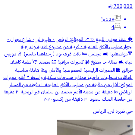
700,000
§
129م²
4
� شقة مودرن للبيع ✨ 📍 الموقع: الرياض - ظهرة لبن- شارع نجران -
بجوار مدارس الأفق العالمية - قريبة من مشروع القدية والدرعية
🔻مواصفاتها: 🛋️ مجلس 🛏️ ثلاث غرف نوم ( إحداهما ماستر) 🚿 دورتين
مياه 🛋️ صالة 🍳 مطبخ 📹 كاميرات مراقبة 🛗 مصعد 🧯أنظمة كاشف
حرائق 🏢‏ المميزات الرئيسية الخصوصية والأمان بيئة هادئة مناسبة
للعائلات تشطيبات داخلية ممتازة مساحات سكنية واسعة 📍أهم مميزات
الموقع: أقل من دقيقة من مدارس الأفق العاليمة ١٠ دقيقة من المسار
الرياضي ١٥ دقيقة من مدينة الأمير محمد بن سلمان غير الربحية ٢٠ دقيفة
من جامعة الملك سعود ٣٠ دقيقة من إكسبو ٢٠٣٠
حي ظهرة لبن, الرياض