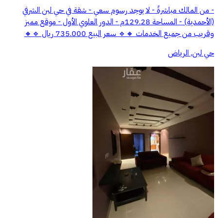
- من المالك مباشرةً - لا يوجد رسوم سعي - شقة في حي لبن الشرقي
(الأحمدية) - المساحة 129.28م - الدور العلوي الأول - موقع مميز
وقريب من جميع الخدمات 🔸🔹 سعر البيع 735.000 ريال 🔹🔸
حي لبن, الرياض