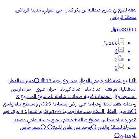
شقة للبيع في شارع عبدالله بن بكر كمال, حي العوالي, مدينة الرياض,
منطقة الرياض
638,000
§
166م²
4
2
1
🛑للبيع شقة فاخرة بحي العوالي بمشروع رحبة 17🛑 ⭕️مميزات العقار:
استقلالية: موقف - عداد ماء - عداد كهرباء - خزان علوي - خزان ارضي
المسجد وكل الخدمات قريبة ضمانات شاملة للمشروع المشروع 3
وحدات فقط سعة وشراحة على ارض بمساحة 325م ومسطح بناء واسع
⭕️تفاصيل العقار: الشقة بمساحة اجمالية 166م تقريبا تشمل: 3 غرف نوم
2دورة مياه مجلس مطبخ صالة + طعام سطح جلسة امامي مصعد
مشترك للشقة والدور ⭕️يوجد دور علوي للبيع⭕️ ⭕️سعر خاص
للوحدتين⭕️