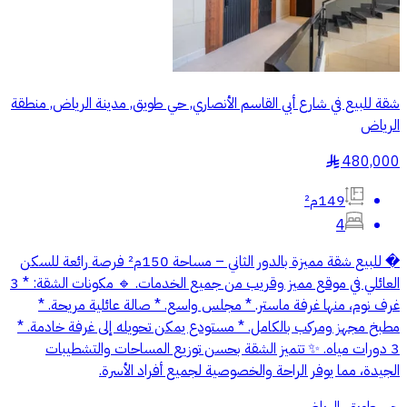
شقة للبيع في شارع أبي القاسم الأنصاري, حي طويق, مدينة الرياض, منطقة
الرياض
480,000
§
149م²
4
� للبيع شقة مميزة بالدور الثاني – مساحة 150م² فرصة رائعة للسكن
العائلي في موقع مميز وقريب من جميع الخدمات. 🔹 مكونات الشقة: * 3
غرف نوم، منها غرفة ماستر. * مجلس واسع. * صالة عائلية مريحة. *
مطبخ مجهز ومركب بالكامل. * مستودع يمكن تحويله إلى غرفة خادمة. *
3 دورات مياه. ✨ تتميز الشقة بحسن توزيع المساحات والتشطيبات
الجيدة، مما يوفر الراحة والخصوصية لجميع أفراد الأسرة.
حي طويق, الرياض