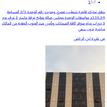
1
شقق تمليك فاخرة تشطيب عصري وحديث رقم الوحدة 2/1 المساحة
135،59م مواصفات الوحدة مجلس صالة مطبخ غرفة ماستر 2 غرف نوم
3 دورات مياه متوفر كافة الضمانات وتأمين ضد العيوب الخفية من المالك
مباشرة بدون سعي
حي ظهرة لبن, الرياض