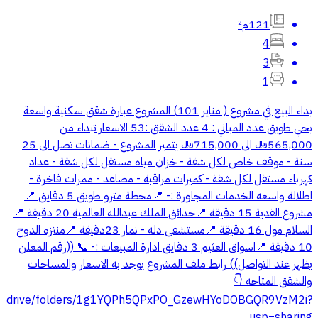
121م²
4
3
1
بداء البيع في مشروع ( مناير 101) المشروع عبارة شقق سكنية واسعة
بحي طويق عدد المباني : 4 عدد الشقق :53 الاسعار تبداء من
565,000﷼ الى 715,000﷼ يتميز المشروع - ضمانات تصل الى 25
سنة - ⁠موقف خاص لكل شقة - ⁠خزان مياه مستقل لكل شقة - ⁠عداد
كهرباء مستقل لكل شقة - ⁠كميرات مراقبة - ⁠مصاعد - ⁠ممرات فاخرة -
⁠اطلالة واسعه الخدمات المجاورة :- 📍محطة مترو طويق 5 دقايق 📍
مشروع القدية 15 دقيقة 📍حدائق الملك عبدالله العالمية 20 دقيقة 📍
السلام مول 16 دقيقة 📍مستشفى دله - نمار 23دقيقة 📍منتزه الدوح
10 دقيقة 📍اسواق العثيم 3 دقايق ادارة المبيعات :- 📞 ((رقم المعلن
يظهر عند التواصل)) رابط ملف المشروع يوجد به الاسعار والمساحات
والشقق المتاحه 👇
.com/drive/folders/1g1YQPh5QPxPO_GzewHYoDOBGQR9VzM2i?
usp=sharing