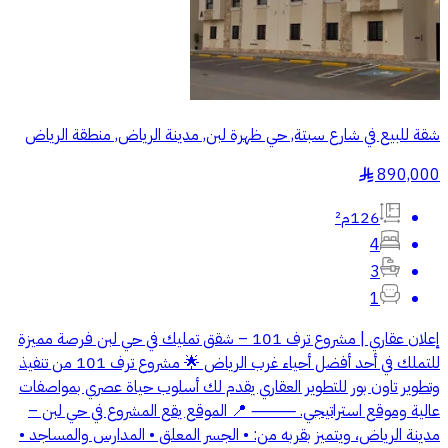
شقة للبيع في شارع سبتة, حي ظهرة لبن, مدينة الرياض, منطقة الرياض
890,000
§
126م²
4
3
1
إعلان عقاري | مشروع ترف 101 – شقق تمليك في حي لبن فرصة مميزة
للتملك في أحد أفضل أحياء غرب الرياض 🌟 مشروع ترف 101 من تنفيذ
وتطوير تاون بور للتطوير العقاري يقدم لك أسلوب حياة عصري بمواصفات
عالية وموقع استراتيجي. ⸻ 📍 الموقع يقع المشروع في حي لبن –
مدينة الرياض، ويتميز بقربه من: • الجسر المعلق • المدارس والمساجد •