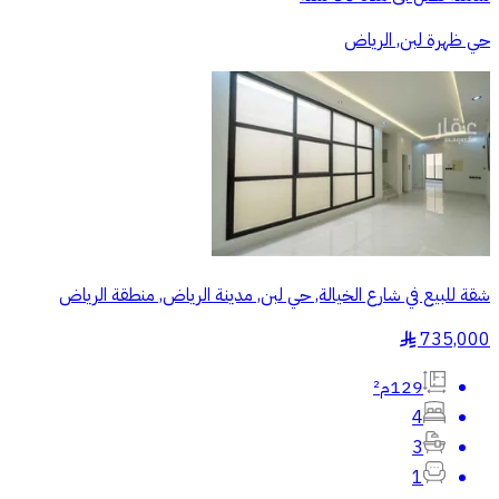
حي ظهرة لبن, الرياض
شقة للبيع في شارع الخيالة, حي لبن, مدينة الرياض, منطقة الرياض
735,000
§
129م²
4
3
1