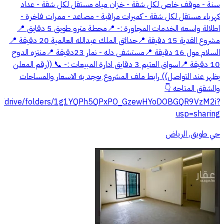
سنة - ⁠موقف خاص لكل شقة - ⁠خزان مياه مستقل لكل شقة - ⁠عداد
كهرباء مستقل لكل شقة - ⁠كميرات مراقبة - ⁠مصاعد - ⁠ممرات فاخرة -
⁠اطلالة واسعه الخدمات المجاورة :- 📍محطة مترو طويق 5 دقايق 📍
مشروع القدية 15 دقيقة 📍حدائق الملك عبدالله العالمية 20 دقيقة 📍
السلام مول 16 دقيقة 📍مستشفى دله - نمار 23دقيقة 📍منتزه الدوح
10 دقيقة 📍اسواق العثيم 3 دقايق ادارة المبيعات :- 📞 ((رقم المعلن
يظهر عند التواصل)) رابط ملف المشروع يوجد به الاسعار والمساحات
والشقق المتاحه 👇
.com/drive/folders/1g1YQPh5QPxPO_GzewHYoDOBGQR9VzM2i?
usp=sharing
حي طويق, الرياض