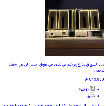
شقة للبيع في شارع إبراهيم بن نعيم, حي طويق, مدينة الرياض, منطقة
الرياض
840,000
§
214م²
4
شقق دورين للبيع – قنوان 10 | حي طويق فرصة سكنية مميزة بتصميم