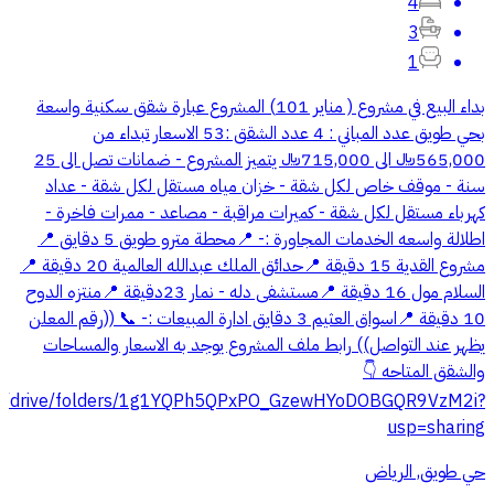
4
3
1
بداء البيع في مشروع ( مناير 101) المشروع عبارة شقق سكنية واسعة
بحي طويق عدد المباني : 4 عدد الشقق :53 الاسعار تبداء من
565,000﷼ الى 715,000﷼ يتميز المشروع - ضمانات تصل الى 25
سنة - ⁠موقف خاص لكل شقة - ⁠خزان مياه مستقل لكل شقة - ⁠عداد
كهرباء مستقل لكل شقة - ⁠كميرات مراقبة - ⁠مصاعد - ⁠ممرات فاخرة -
⁠اطلالة واسعه الخدمات المجاورة :- 📍محطة مترو طويق 5 دقايق 📍
مشروع القدية 15 دقيقة 📍حدائق الملك عبدالله العالمية 20 دقيقة 📍
السلام مول 16 دقيقة 📍مستشفى دله - نمار 23دقيقة 📍منتزه الدوح
10 دقيقة 📍اسواق العثيم 3 دقايق ادارة المبيعات :- 📞 ((رقم المعلن
يظهر عند التواصل)) رابط ملف المشروع يوجد به الاسعار والمساحات
والشقق المتاحه 👇
.com/drive/folders/1g1YQPh5QPxPO_GzewHYoDOBGQR9VzM2i?
usp=sharing
حي طويق, الرياض