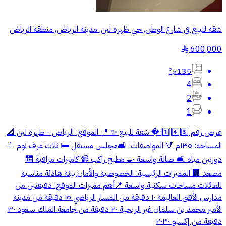
شقة للبيع في شارع الوطن, حي ظهرة لبن, مدينة الرياض, منطقة الرياض
600,000
§
135م²
4
2
1
عرض رقم 1️⃣4️⃣3️⃣ � شقة للبيع ✨ 📍 الموقع: الرياض - ظهرة لبن 📐
المساحة: ١٣٥م 🔻 المواصفات: 🛋️مجلس مستقل 🛏️ ثلاث غرف نوم 🚿
دورتين مياه 🛋️ صالة واسعة 🍳 مطبخ راكب 📹 كاميرات مراقبة 🛗
مصعد 🏢‏ المميزات الرئيسية: الخصوصية والأمان بيئة هادئة مناسبة
للعائلات مساحات سكنية واسعة 📍أهم مميزات الموقع: دقيقتين من
مدارس الأفق العاليمة ١٠ دقيقة من المسار الرياضي ١٥ دقيقة من مدينة
الأمير محمد بن سلمان غير الربحية ٢٠ دقيفة من جامعة الملك سعود ٣٠
دقيقة من إكسبو ٢٠٣٠