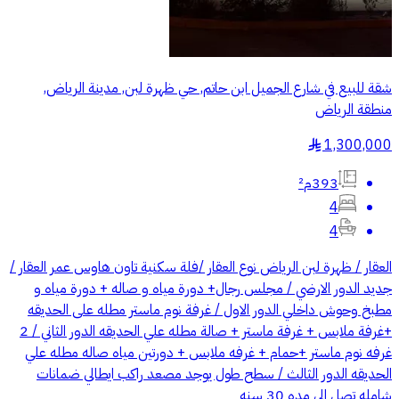
شقة للبيع في شارع الجميل ابن حاتم, حي ظهرة لبن, مدينة الرياض,
منطقة الرياض
1,300,000
§
393م²
4
4
العقار / ظهرة لبن الرياض نوع العقار /فلة سكنية تاون هاوس عمر العقار /
جديد الدور الارضي / مجلس رجال+ دورة مياه و صاله + دورة مياه و
مطبخ وحوش داخلي الدور الاول / غرفة نوم ماستر مطله على الحديقه
+غرفة ملابس + غرفة ماستر + صالة مطله علي الحديقه الدور الثاني / 2
غرفه نوم ماستر +حمام + غرفه ملابس + دورتين مياه صاله مطله علي
الحديقه الدور الثالث / سطح طول يوجد مصعد راكب ايطالي ضمانات
شامله تصل الى مده 30 سنه