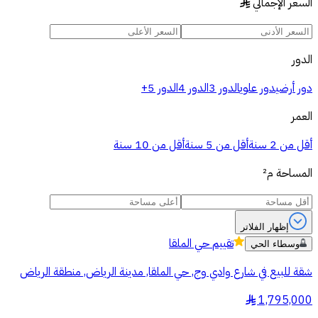
السعر الإجمالي
§
الدور
دور أرضي
دور علوي
الدور 3
الدور 4
الدور 5+
العمر
أقل من 2 سنة
أقل من 5 سنة
أقل من 10 سنة
المساحة
م²
إظهار الفلاتر
تقييم
حي الملقا
وسطاء الحي
شقة للبيع في شارع وادي وج, حي الملقا, مدينة الرياض, منطقة الرياض
1,795,000
§