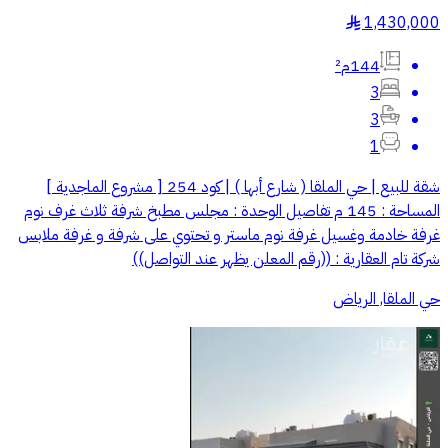
1,430,000
§
144م²
3
3
1
شقة للبيع | حي الملقا ( شارع أبها ) | كود 254 [ مشروع الماجدية ]
المساحة : 145 م تفاصيل الوحدة : مجلس مطبخ شرفة ثلاث غرف نوم
غرفة خادمة وغسيل غرفة نوم ماستر و تحتوي على شرفة و غرفة ملابس
شركة تام العقارية : ((رقم المعلن يظهر عند التواصل))
حي الملقا, الرياض