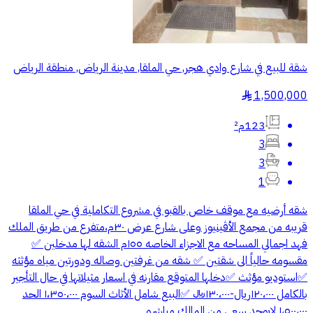
شقة للبيع في شارع وادي هجر, حي الملقا, مدينة الرياض, منطقة الرياض
1,500,000
§
123م²
3
3
1
شقه أرضيه مع موقف خاص بالقبو في مشروع التكاملية في حي الملقا
قريبه من مجمع الأڤينيوز وعلى شارع عرض ٣٠م،متفرع من طريق الملك
فهد اجمالي المساحه مع الاجزاء الخاصه ١٥٥م الشقه لها مدخلين ✅
مقسومه حالياً الى شقتين ✅ شقه من غرفتين وصاله ودورتين مياه مؤثثه
✅استوديو مؤثث ✅دخلها المتوقع مقارنه في اسعار مثيلاتها في حال التأجير
بالكامل ١٢٠،٠٠٠ريال-١٣٠،٠٠٠﷼ ✅البيع شامل الأثاث السوم ١،٣٥٠،٠٠٠ الحد
١،٥٠٠،٠٠٠ لايوجد سعي من المالك مباشره