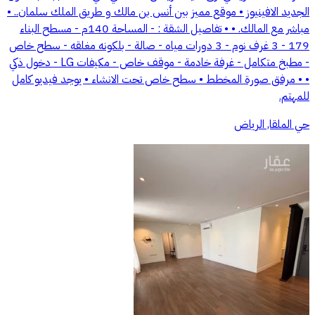
الجديد الافينيوز • موقع مميز بين أنس بن مالك و طريق الملك سلمان.. •
مباشر مع المالك. • • تفاصيل الشقة : - المساحة 140م - مسطح البناء
179 - 3 غرف نوم - 3 دورات مياه - صالة - بلكونه مغلقه - سطح خاص
- مطبخ متكامل - غرفة خادمة - موقف خاص - مكيفات LG - دخول ذكي
• • مرفق صورة المخطط • سطح خاص تحت الانشاء • يوجد فيديو كامل
للمهتم.
حي الملقا, الرياض