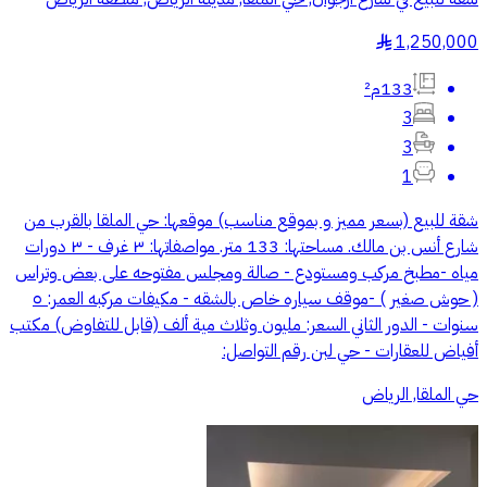
1,250,000
§
133م²
3
3
1
شقة للبيع (بسعر مميز و بموقع مناسب) موقعها: حي الملقا بالقرب من
شارع أنس بن مالك. مساحتها: 133 متر. مواصفاتها: ٣ غرف - ٣ دورات
مياه -مطبخ مركب ومستودع - صالة ومجلس مفتوحه على بعض وتراس
( حوش صغير ) -موقف سياره خاص بالشقه - مكيفات مركبه العمر: ٥
سنوات - الدور الثاني السعر: مليون وثلاث مية ألف (قابل للتفاوض) مكتب
أفياض للعقارات - حي لبن رقم التواصل:
حي الملقا, الرياض