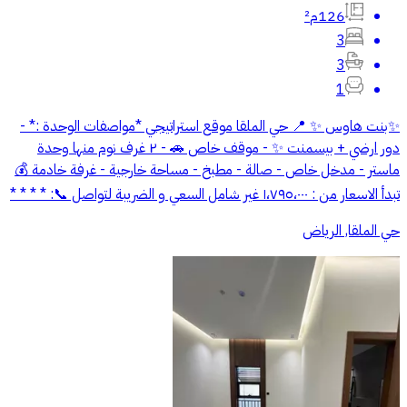
126م²
3
3
1
✨بنت هاوس ✨ 📍 حي الملقا موقع استراتيجي *مواصفات الوحدة :* -
دور ارضي + بيسمنت ✨ - موقف خاص 🚗 - ⁠٢ غرف نوم منها وحدة
ماستر - ⁠مدخل خاص - صالة - مطبخ - مساحة خارجية - غرفة خادمة 💰
تبدأ الاسعار من : ١،٧٩٥،٠٠٠ غير شامل السعي و الضريبة لتواصل 📞: * * * *
حي الملقا, الرياض