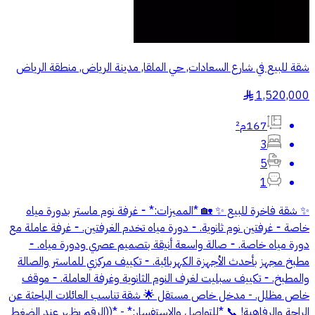
شقة للبيع في شارع السعادات, حي الملقا, مدينة الرياض, منطقة الرياض
1,520,000
§
167م²
3
5
1
✨ شقة فاخرة للبيع ✨ 🏡 *المميزات:* ⁃ غرفة نوم ماستر بدورة مياه
خاصة ⁃ غرفتين نوم ثانوية. ⁃ دورة مياه تخدم الغرفتين. ⁃ غرفة عاملة مع
دورة مياه خاصة. ⁃ صالة واسعة أنيقة بتصميم عصري ودورة مياه. ⁃
مطبخ مجهز بأحدث الأجهزة الكهربائية. ⁃ تكييف مركزي للماستر والصالة
والمطبخ. ⁃ تكييف سبليت لغرف النوم الثانوية وغرفة العاملة. ⁃ موقف
خاص مظلل. - مدخل خاص مستقل 🌟 شقة تناسب العائلات الباحثة عن
الراحة والرفاهية! 📞 *للتواصل والاستفسار:* - *((الرقم يظهر عند الضغط