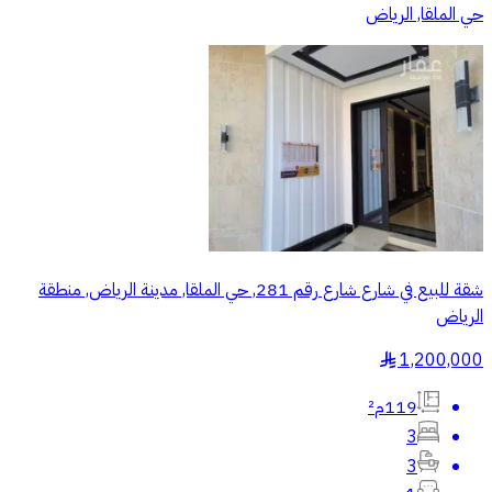
حي الملقا, الرياض
شقة للبيع في شارع شارع رقم 281, حي الملقا, مدينة الرياض, منطقة
الرياض
1,200,000
§
119م²
3
3