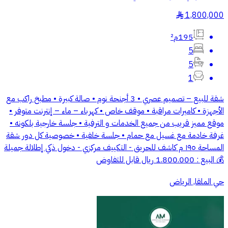
1,800,000
§
195م²
5
5
1
شقة للبيع – تصميم عصري • 3 أجنحة نوم • صالة كبيرة • مطبخ راكب مع
الأجهزة • كاميرات مراقبة • موقف خاص • كهرباء – ماء – إنترنت متوفر •
موقع مميز قريب من جميع الخدمات و الترفية • جلسة خارجية بلكونه •
غرفة خادمة مع غسيل مع حمام • جلسة خلفية • خصوصية كل دور شقة
المساحة ١٩٥ م كاشف للحريق - التكييف مركزي - دخول ذكي إطلالة جميلة
💰 البيع : 1.800.000 ريال قابل للتفاوض
حي الملقا, الرياض