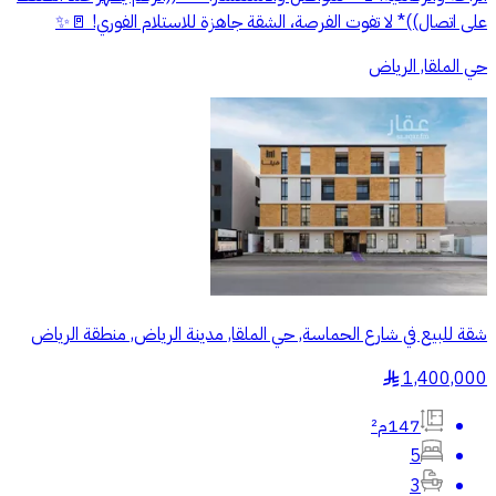
على اتصال))* لا تفوت الفرصة، الشقة جاهزة للاستلام الفوري! 🚪✨
حي الملقا, الرياض
شقة للبيع في شارع الحماسة, حي الملقا, مدينة الرياض, منطقة الرياض
1,400,000
§
147م²
5
3