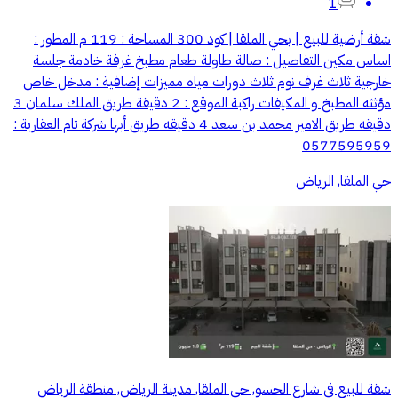
1
شقة أرضية للبيع | بحي الملقا | كود 300 المساحة : 119 م المطور :
اساس مكين التفاصيل : صالة طاولة طعام مطبخ غرفة خادمة جلسة
خارجية ثلاث غرف نوم ثلاث دورات مياه مميزات إضافية : مدخل خاص
مؤثثه المطبخ و المكيفات راكبة الموقع : 2 دقيقة طريق الملك سلمان 3
دقيقه طريق الامير محمد بن سعد 4 دقيقه طريق أبها شركة تام العقارية :
0577595959
حي الملقا, الرياض
شقة للبيع في شارع الحسو, حي الملقا, مدينة الرياض, منطقة الرياض