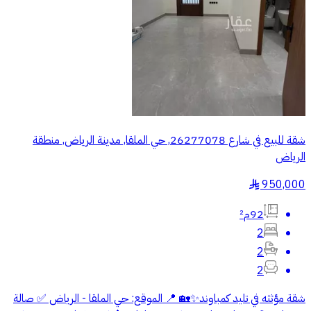
شقة للبيع في شارع 26277078, حي الملقا, مدينة الرياض, منطقة
الرياض
950,000
§
92م²
2
2
2
‏شقة مؤثثه في تليد كمباوند✨🏡 ‏📍 الموقع: حي الملقا - الرياض ‏✅ صالة