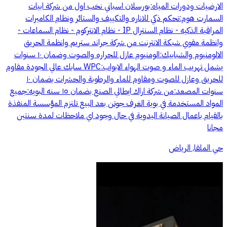
الارضيات ودورات المياه:بورسلان اسباني نخب اول من شركة ابيات
السمارت هوم:تحكم ذكي للاناره والتكييف والستائر ونظام الكاميرات
المراقبة الذكيه - نظام السنترال IP - نظام الانتركوم - نظام السماعات -
وانظمة مقوي شبكة الانترنت من شركة جراند ستريم وانظمة الحريق
الالومنيوم والشبابيك:الومنيوم عازل للحراره والصوت وضمان ١٠ سنوات
يشمل تهريب الماء و صوت الهواء الابواب:WPC سابك عالي الجودة مقاوم
للحريق وعازل للصوت ومقاوم للماء والرطوبة والحشرات بضمان ١٠
سنوات المصعد:من شركة اراك ايطالي الصنع بضمان ١٥ سنه البويه:جميع
المواد المستخدمة في بوية الغرف جوتن بعد البيع تلتزم المؤسسة المنفذة
بالقيام باعمال الصيانة اليدوية في حال وجود اي ملاحظات لمدة سنتين
مجانا
حي الملقا, الرياض