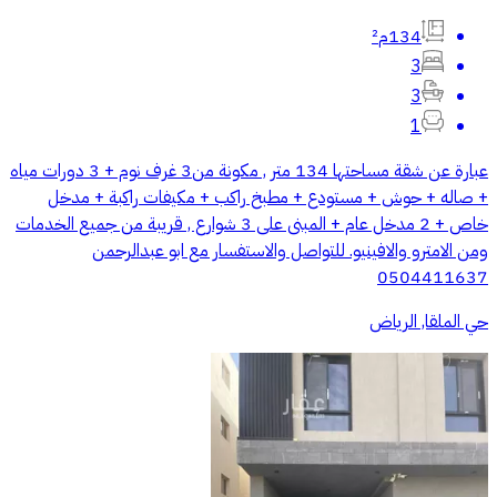
134م²
3
3
1
عبارة عن شقة مساحتها 134 متر , مكونة من3 غرف نوم + 3 دورات مياه
+ صاله + حوش + مستودع + مطبخ راكب + مكيفات راكبة + مدخل
خاص + 2 مدخل عام + المبنى على 3 شوارع , قريبة من جميع الخدمات
ومن الامترو والافينيو. للتواصل والاستفسار مع ابو عبدالرحمن
0504411637
حي الملقا, الرياض