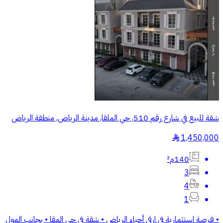
شقة للبيع في شارع رقم 510, حي الملقا, مدينة الرياض, منطقة الرياض
1,450,000
§
140م²
3
4
1
• فرصة استثمارية في ارقى أحياء الرياض • شقة في حي المقا • بجانب المول