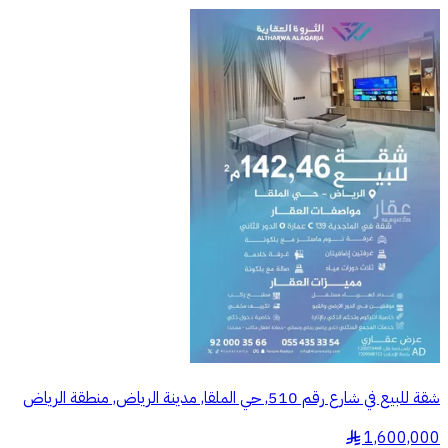
شقة للبيع في شارع رقم 510, حي الملقا, مدينة الرياض, منطقة الرياض
1,600,000
§