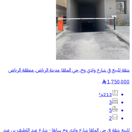
شقة للبيع في شارع وادي وج, حي الملقا, مدينة الرياض, منطقة الرياض
1,750,000
§
213م²
3
5
2
للبيع شقة في حي الملقا شارع وادي وج سابقا - شارع عبد اللطيف بن عبد