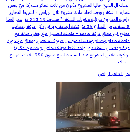
الملك ال الشيخ حاليا المشروع مكون من ثلاث عمائر مشتركة مع بعض
عمارة ٦١ شقة ويوجد اتحاد ملاك مشروع تلال الرياض - الشريط التجاري
واجهة المشروع شرقية مكونات الشقة :* مساحة 213.13 متر عمر العقار
8 سنة عرض الشارع 36 متر ثلاث أجنحة نوم كبيرة كل غرفة بحمامها
مطبخ كبير مغلق غرفة خادمة + منطقة للغسيل مع بعض صالة مع
منطقة طعام وحمام ومغسله مجلس ضيوف منفصل ومغلق مع دورة
مياة ومغاسل الشقة دور واحد فقط موقف خاص واحد مع امكانية
الوقوف مقابل المشروع عند المسجد للبيع مليون 750 الف مباشر مع
المالك
حي الملقا, الرياض