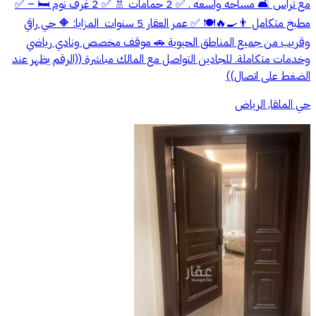
مع تراس 🛋️ مساحه واسعه . ‏✅ 2 حمامات 🚿 ‏✅ 2 غرف نوم 🛏️ – ‏✅
مطبخ متكامل 👨‍🍳🔥🍽️ ‏✅ عمر العقار 5 سنوات ‏ ‏المزايا: ‏🔶 حي راقي
وقريب من جميع المناطق الحيوية ‏🚗 موقف مخصص ونادي رياضي
وخدمات متكاملة. للجادين التواصل مع المالك مباشرة ((الرقم يظهر عند
الضغط على اتصال))
حي الملقا, الرياض