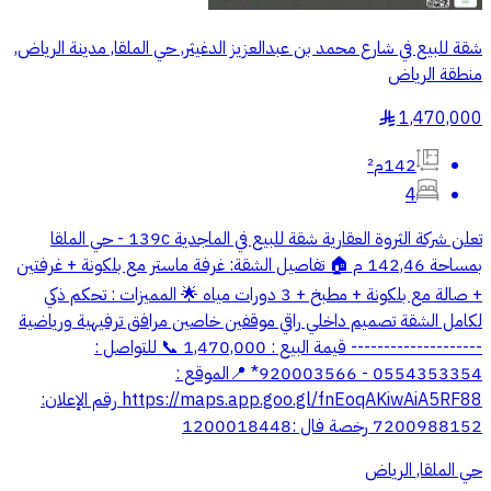
شقة للبيع في شارع محمد بن عبدالعزيز الدغيثر, حي الملقا, مدينة الرياض,
منطقة الرياض
1,470,000
§
142م²
4
تعلن شركة الثروة العقارية شقة للبيع في الماجدية 139c - حي الملقا
بمساحة 142,46 م 🏠 تفاصيل الشقة: غرفة ماستر مع بلكونة + غرفتين
+ صالة مع بلكونة + مطبخ + 3 دورات مياه 🌟 المميزات : تحكم ذكي
لكامل الشقة تصميم داخلي راقي موقفين خاصين مرافق ترفيهية ورياضية
-------------------- قيمة البيع : 1,470,000 📞 للتواصل :
0554353354 - 920003566* 📍الموقع :
https://maps.app.goo.gl/fnEoqAKiwAiA5RF88 رقم الإعلان:
7200988152 رخصة فال :1200018448
حي الملقا, الرياض