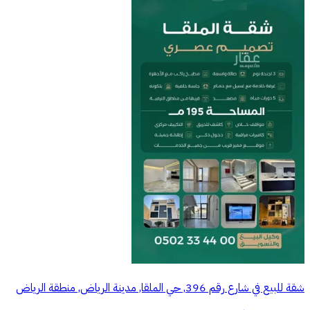
شقة للبيع في شارع رقم 396, حي الملقا, مدينة الرياض, منطقة الرياض