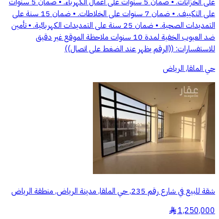
على الخزانات. • ضمان 5 سنوات على أعمال الكهرباء. • ضمان 5 سنوات
على التكييف. • ضمان 7 سنوات على الخلاطات. • ضمان 15 سنة على
التمديدات الصحية. • ضمان 25 سنة على التمديدات الكهربائية. • تأمين
ضد العيوب الخفية لمدة 10 سنوات ملاحظة الموقع غير دقيق
للاستفسارات: ((الرقم يظهر عند الضغط على اتصال))
حي الملقا, الرياض
شقة للبيع في شارع رقم 235, حي الملقا, مدينة الرياض, منطقة الرياض
1,250,000
§