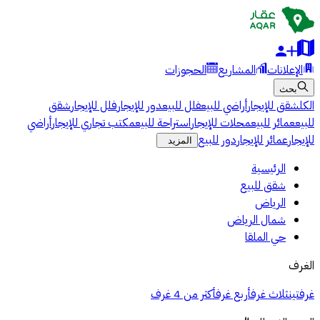
الإعلانات
المشاريع
الحجوزات
بحث
الكل
شقق للإيجار
أراضي للبيع
فلل للبيع
دور للإيجار
فلل للإيجار
شقق
للبيع
عمائر للبيع
محلات للإيجار
استراحة للبيع
مكتب تجاري للإيجار
أراضي
للإيجار
عمائر للإيجار
دور للبيع
المزيد
الرئيسية
شقق للبيع
الرياض
شمال الرياض
حي الملقا
الغرف
غرفتين
ثلاث غرف
أربع غرف
أكثر من 4 غرف