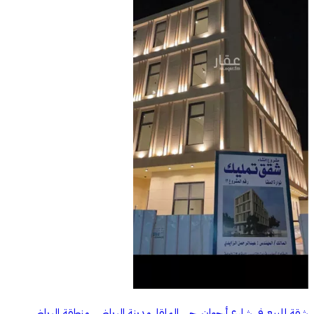
شقة للبيع في شارع أرجوان, حي الملقا, مدينة الرياض, منطقة الرياض