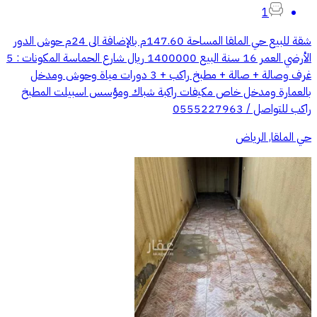
1
شقة للبيع حي الملقا المساحة 147.60م بالإضافة الى 24م حوش الدور
الأرضي العمر 16 سنة البيع 1400000 ريال شارع الحماسة المكونات : 5
غرف وصالة + صالة + مطبخ راكب + 3 دورات مياة وحوش ومدخل
بالعمارة ومدخل خاص مكيفات راكبة شباك ومؤسس اسبيلت المطبخ
راكب للتواصل / 0555227963
حي الملقا, الرياض