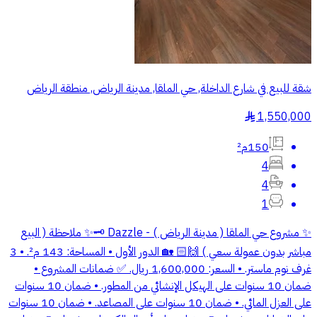
شقة للبيع في شارع الداخلة, حي الملقا, مدينة الرياض, منطقة الرياض
1,550,000
§
150م²
4
4
1
✨ مشروع حي الملقا ( مدينة الرياض ) - Dazzle 🗝️✨ ملاحظة ( البيع
مباشر بدون عمولة سعي ) 🙌🏻 🏡 الدور الأول • المساحة: 143 م². • 3
غرف نوم ماستر. • السعر: 1,600,000 ريال. ✅ ضمانات المشروع •
ضمان 10 سنوات على الهيكل الإنشائي من المطور. • ضمان 10 سنوات
على العزل المائي. • ضمان 10 سنوات على المصاعد. • ضمان 10 سنوات