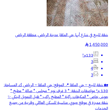
شقة للبيع في شارع أبها, حي الملقا, مدينة الرياض, منطقة الرياض
1,450,000
§
133م²
3
4
3
🏡 شقة للبيع – حي الملقا 📍 الموقع: حي الملقا – الرياض 📐 المساحة:
130 م² مواصفات الشقة: * 3 غرف نوم * مجلس * صالة * مطبخ *
حوش خاص * المكيفات راكبة * المطبخ راكب * تقبل التمويل البنكي ✨
شقة مميزة في موقع حيوي، مناسبة للسكن العائلي وقريبة من جميع
الخدمات