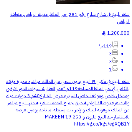
شقة للبيع في شارع شارع رقم 281, حي الملقا, مدينة الرياض, منطقة
الرياض
1,200,000
§
119م²
3
3
1
شقه للبيع في مكين ١٩ البيع بدون سعي من المالك مباشره مميزة مؤثثه
بالكامل في حي الملقا المساحة119م *عمر العقار 4 سنوات الدور الارضي
ومدخل خاص وموقف خاص للسياره عرض الشارع40م 3 دورات مياه
وثلاث غرف وصالة الواجهة شرق جميع الخدمات قريبه منها البيع مباشر
من المالك مرهونه للبنك والإجراءات بسيطه. ما تاخذ يومين فرصه
للاستثمار حد البيع مليون و 250 MAKEEN 19
https://g.co/kgs/egXQB1Y