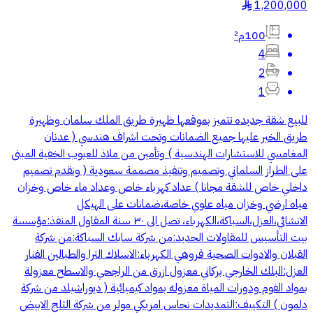
1,200,000
§
100م²
4
2
1
للبيع شقة جديده تتميز بموقعها ظهيرة طريق الملك سلمان وظهيرة
طريق الخير عليها جميع الضمانات وتحت اشراف هندسي ( عدنان
المغامسي للاستشارات الهندسية ) وتأمين من ملاذ للعيوب الخفية المبنى
على الطراز السلماني وتصميم وتنفيذ مصممة سعودية ( ونقدم تصميم
داخلي خاص للشقة مجانا ) عداد كهرباء خاص وعداد ماء خاص وخزان
مياه ارضي وخزان مياه علوي خاصة،ضمانات على الهيكل
الانشائي،العزل،السباكة،الكهرباء، تصل الى ٣٠ سنة المقاول المنفذ:مؤسسة
بيت التأسيس للمقاولات الحديد:من شركة سابك السباكة:من شركة
القبلان والادوات الصحية قروهي الكهرباء:الاسلاك الترا والطبالين الفنار
العزل:البلك الخارجي بركاني معزول ازرق من الراجحي والاسطح معزولة
بمواد الفوم ودورات المياة معزوله بمواد كيميائية ( ديوراشيلد من شركة
دلمون ) التكييف:التمديدات نحاس امريكي مولر من شركة الثلج الابيض