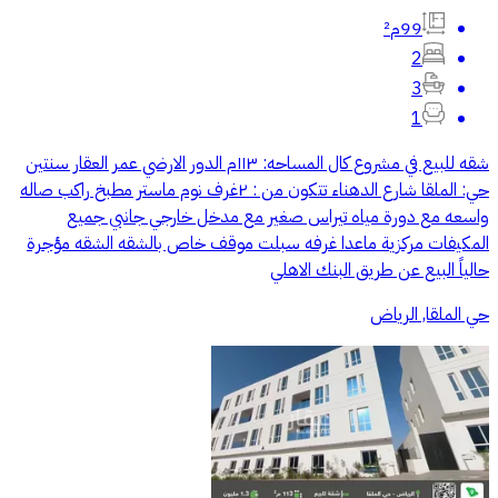
99م²
2
3
1
شقه للبيع في مشروع كال المساحه: ١١٣م الدور الارضي عمر العقار سنتين
حي: الملقا شارع الدهناء تتكون من : ٢غرف نوم ماستر مطبخ راكب صاله
واسعه مع دورة مياه تيراس صغير مع مدخل خارجي جانبي جميع
المكيفات مركزية ماعدا غرفه سبلت موقف خاص بالشقه الشقه مؤجرة
حالياً البيع عن طريق البنك الاهلي
حي الملقا, الرياض