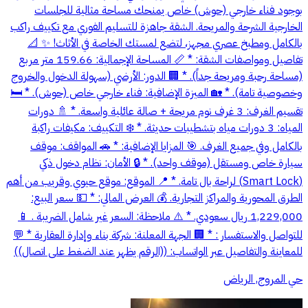
بوجود فناء خارجي (حوش) خاص يمنحك مساحة مثالية للجلسات
الخارجية الشرحة والمريحة. الشقة جاهزة للتسليم الفوري مع تكييف راكب
بالكامل ومطبخ عصري مجهز، لتضع لمستك الخاصة في الأثاث! ✨ 📐
تفاصيل ومواصفات الشقة: * 📏 المساحة الإجمالية: 159.66 متر مربع
(مساحة رحبة ومريحة جداً). * 🏢 الدور: الأرضي (سهولة الدخول والخروج
وخصوصية تامة). * 🏡 الميزة الإضافية: فناء خارجي خاص (حوش). * 🛏️
تقسيم الغرف: 3 غرف نوم مريحة + صالة عائلية واسعة. * 🚿 دورات
المياه: 3 دورات مياه بتشطيبات حديثة. * ❄️ التكييف: مكيفات راكبة
بالكامل وفي جميع الغرف. 🎯 المزايا الإضافية: * 🚗 المواقف: موقف
سيارة خاص ومستقل (موقف واحد). * 🔒 الأمان: نظام دخول ذكي
(Smart Lock) لراحة بال تامة. * 📍 الموقع: موقع حيوي وقريب من أهم
الطرق المحورية والمراكز التجارية. 💰 العرض المالي: * 💵 سعر البيع:
1,229,000 ريال سعودي. * ⚠️ ملاحظة: السعر غير شامل الضريبة . 📱
للتواصل والاستفسار : * 🏢 الجهة المعلنة: شركة بناء وإدارة العقارية * 💬
للمعاينة والتفاصيل عبر الواتساب: ((الرقم يظهر عند الضغط على اتصال))
حي المروج, الرياض