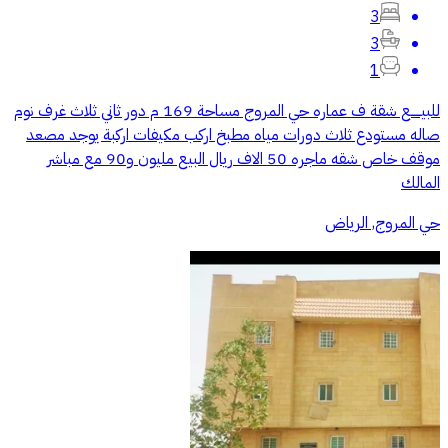
3
3
1
للبيـــــع شقة ف عماره حي المروج مساحة 169 م دور ثاني ثلاث غرف نوم
صاله مستودع ثلاث دورات مياه مطبخ اركب مكيفات اركبة يوجد مصعد
موقف خاص شقه ماجره 50 الاف ريال البيع مليون و90 مع مباشر
المالك
حي المروج, الرياض