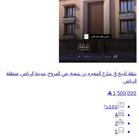
شقة للبيع في شارع المغيره بن شعبه, حي المروج, مدينة الرياض, منطقة
الرياض
1,500,000
§
102م²
4
3
1