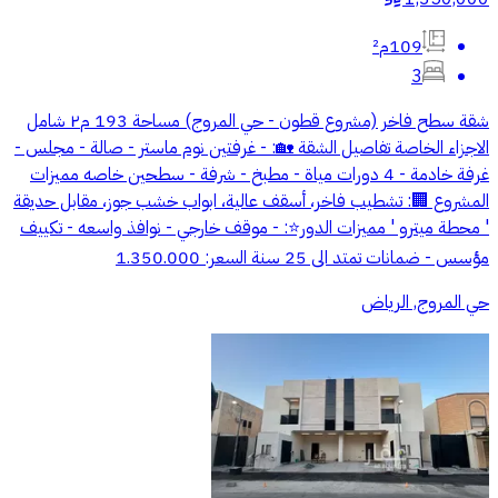
109م²
3
شقة سطح فاخر (مشروع قطون - حي المروج) مساحة 193 م٢ شامل
الاجزاء الخاصة تفاصيل الشقة 🏡: - غرفتين نوم ماستر - ⁠صالة - ⁠مجلس -
⁠غرفة خادمة - 4 دورات مياة - مطبخ⁠ - ⁠شرفة - ⁠سطحين خاصه مميزات
المشروع 🏢: تشطيب فاخر، أسقف عالية، ابواب خشب جوز، مقابل حديقة
' محطة ميترو ' مميزات الدور⭐️: - موقف خارجي - نوافذ واسعه - ⁠تكييف
مؤسس - ⁠ضمانات تمتد الى 25 سنة السعر: 1.350.000
حي المروج, الرياض