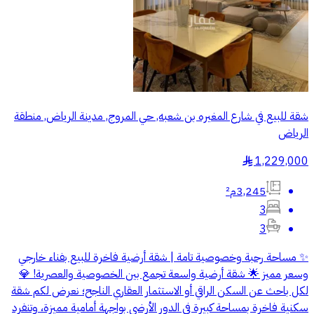
شقة للبيع في شارع المغيره بن شعبه, حي المروج, مدينة الرياض, منطقة
الرياض
1,229,000
§
3,245م²
3
3
✨ مساحة رحبة وخصوصية تامة | شقة أرضية فاخرة للبيع بفناء خارجي
وسعر مميز 🌟 شقة أرضية واسعة تجمع بين الخصوصية والعصرية! 💎
لكل باحث عن السكن الراقي أو الاستثمار العقاري الناجح؛ نعرض لكم شقة
سكنية فاخرة بمساحة كبيرة في الدور الأرضي بواجهة أمامية مميزة، وتنفرد