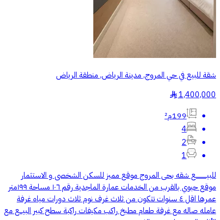
شقة للبيع في حي المروج, مدينة الرياض, منطقة الرياض
1,400,000
§
199م²
4
2
1
للبيـــــــــــع شقه بحى المروج موقع مميز للسكن الشخصى و الاستثمار
موقع حيوي بالقرب من الخدمات عمارة الماجدية رقم ١٠٦ مساحة ١٩٩متر
عمرها اقل ٤ سنوات تتكون من ثلاث غرف نوم ثلاث دورات مياه غرفة
عامله صاله مع غرفة طعام مطبخ راكب مكيفات راكبة سطح كبير البيـــع مع