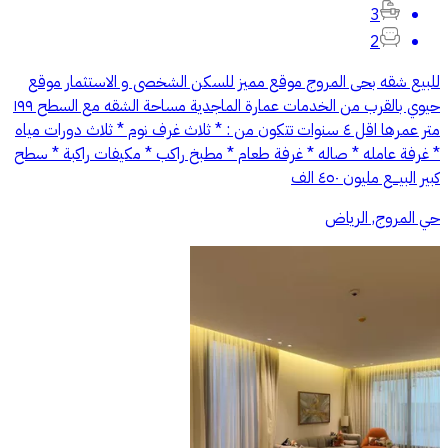
3
2
للبيع شقه بحى المروج موقع مميز للسكن الشخصى و الاستثمار موقع
حيوي بالقرب من الخدمات عمارة الماجدية مساحة الشقه مع السطح ١٩٩
متر عمرها اقل ٤ سنوات تتكون من : * ثلاث غرف نوم * ثلاث دورات مياه
* غرفة عامله * صاله * غرفة طعام * مطبخ راكب * مكيفات راكبة * سطح
كبير البيـــع مليون ٤٥٠ الف
حي المروج, الرياض