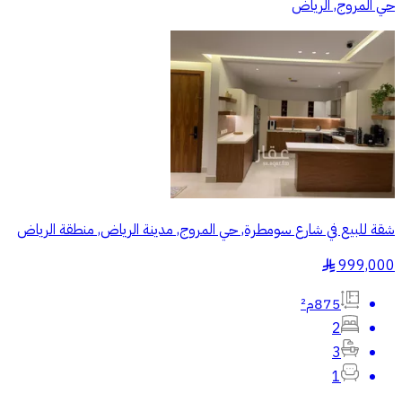
حي المروج, الرياض
شقة للبيع في شارع سومطرة, حي المروج, مدينة الرياض, منطقة الرياض
999,000
§
875م²
2
3
1