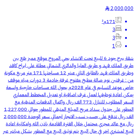
2,000,000
§
171م²
3
3
1
شقة ببرج جود 6 للبيع تحت الانشاء بحي المروج موقع مميز يقع بين
طريق الملك فهد و طريق العليا والدائري الشمالي مطلة على ابراج كافد
وطريق الملك فهد بالطابق الثاني عشر 12 مساحتها 171 متر مربع مكونة
من : غرفتين نوم صالة مطبخ مفتوح غرفة خادمة 3 دورات مياه موقف
خاص موعد التسليم في عام 2028م بحول الله مساحات خارجية واسعة
يمكن اعادة توظيفها لعمل غرف اضافية او تعديل المخطط المعماري
السعر المطلوب للتنازل 773 الف ريال واكمال الدفعات المتبقية مع
المطور على جدول سداد مريح المبلغ المتبقي للمطور حوالي 1,227,000
الف ريال تدفع على حسب نسب الانجاز اجمالي سعر الوحدة 2,000,000
ريال مع عائد مجزي محتمل خلال الفترة القادمة باذن الله وامكانية اعادة
البيع لمشتري اخر في حال البيع يتم توثيق البيع مع المطور بشكل مباشر عبر