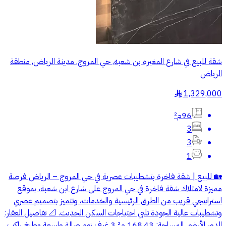
شقة للبيع في شارع المغيره بن شعبه, حي المروج, مدينة الرياض, منطقة
الرياض
1,329,000
§
96م²
3
3
1
🏡 للبيع | شقة فاخرة بتشطيبات عصرية في حي المروج – الرياض فرصة
مميزة لامتلاك شقة فاخرة في حي المروج على شارع ابن شعبة، بموقع
استراتيجي قريب من الطرق الرئيسية والخدمات، وتتميز بتصميم عصري
وتشطيبات عالية الجودة تلبي احتياجات السكن الحديث. 📐 تفاصيل العقار:
الدور الأرضي المساحة: 168.43 م² 3 غرف نوم صالة واسعة مطبخ راكب