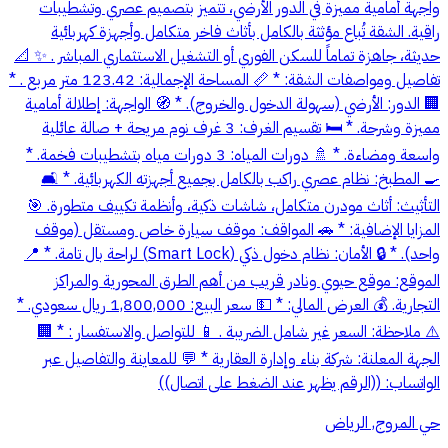
واجهة أمامية مميزة في الدور الأرضي، تتميز بتصميم عصري وتشطيبات
راقية. الشقة تُباع مؤثثة بالكامل بأثاث فاخر متكامل وأجهزة كهربائية
حديثة، جاهزة تماماً للسكن الفوري أو التشغيل الاستثماري المباشر . ✨ 📐
تفاصيل ومواصفات الشقة: * 📏 المساحة الإجمالية: 123.42 متر مربع . *
🏢 الدور: الأرضي (سهولة الدخول والخروج). * 🧭 الواجهة: إطلالة أمامية
مميزة وشرحة. * 🛏️ تقسيم الغرف: 3 غرف نوم مريحة + صالة عائلية
واسعة ومضاءة. * 🚿 دورات المياه: 3 دورات مياه بتشطيبات فخمة. *
🍳 المطبخ: نظام عصري راكب بالكامل بجميع أجهزته الكهربائية. * 🛋️
التأثيث: أثاث مودرن متكامل، شاشات ذكية، وأنظمة تكييف متطورة. 🎯
المزايا الإضافية: * 🚗 المواقف: موقف سيارة خاص ومستقل (موقف
واحد). * 🔒 الأمان: نظام دخول ذكي (Smart Lock) لراحة بال تامة. * 📍
الموقع: موقع حيوي ونادر قريب من أهم الطرق المحورية والمراكز
التجارية. 💰 العرض المالي: * 💵 سعر البيع: 1,800,000 ريال سعودي. *
⚠️ ملاحظة: السعر غير شامل الضريبة . 📱 للتواصل والاستفسار : * 🏢
الجهة المعلنة: شركة بناء وإدارة العقارية * 💬 للمعاينة والتفاصيل عبر
الواتساب: ((الرقم يظهر عند الضغط على اتصال))
حي المروج, الرياض