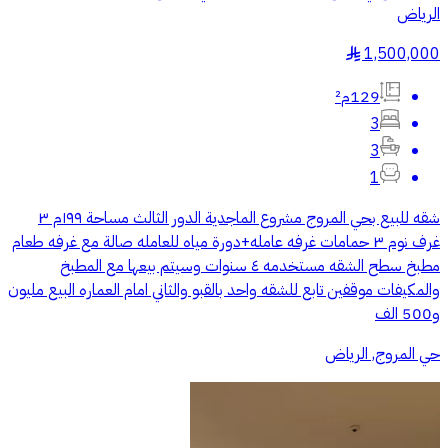
الرياض
1,500,000
§
129م²
3
3
1
شقه للبيع بحي المروج مشروع الماجدية الدور الثالث مساحة ١٩٩م ٣
غرف نوم ٣ حمامات غرفه عامله+دورة مياه للعامله صالة مع غرفه طعام
مطبخ سطح الشقه مستخدمه ٤ سنوات وسيتم بيعها مع المطبخ
والمكيفات موقفين تابع للشقه واحد بالقبو والثاني امام العماره البيع مليون
و500 الف
حي المروج, الرياض