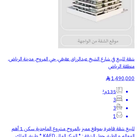
شقة للبيع في شارع الشيخ عبدالرزاق عفيفي, حي المروج, مدينة الرياض,
منطقة الرياض
1,490,000
§
135م²
3
3
1
للبيع شقة فاخرة بموقع مميز بالمروج مشروع الماجدية سكن 1 أهم
المعالم و الطرق حول الشقة : * المركز المالي KAFD * طريق الملك