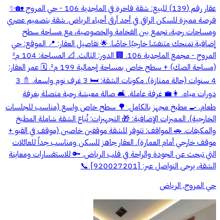
عقار رقم (139) للبيع: شقة فاخرة في الماجدية 106 - حي المروج 🏡✨
فرصة مميزة للسكن الراقي في أحد أرقى أحياء الرياض. شقة بتصميم عصري
ومساحات رحبة، تجمع بين الفخامة والخصوصية، مع مساحة سطح
إضافية تمنحك متنفسًا خارجيًا خاصًا. 🌟 تفاصيل العقار: 📍 الموقع: حي
المروج - مجمع الماجدية 106. 🏢 الدور: الثالث. 📐 المساحة: 104 م²
(مساحة الصك) + سطح خاص بمساحة إجمالية 199 م². 🗓️ عمر العقار:
4 سنوات (حالة ممتازة). مكونات الشقة: 🛏️ 3 غرف نوم واسعة. 🚿 3
دورات مياه. 👩‍💼 غرفة عاملة. 🛋️ صالة معيشة رحبة متصلة بغرفة
طعام. 🍳 مطبخ مجهز بالكامل. 🌳 سطح خاص واسع (مناسب للجلسات
الخارجية). المميزات الإضافية: 🎁 التجهيزات: تُباع الشقة شاملة المطبخ
والمكيفات. 🚗 المواقف: تتوفر للشقة موقفين خاصين (موقف في القبو +
موقف خارجي أمام العمارة). العقار جاهز للسكن ومناسب جداً للعائلات
التي تبحث عن الجودة والراحة في قلب الرياض. 🔑 للاستفسارات ومعاينة
الشقة، يرجى التواصل عبر: [920027201] 📞
حي المروج, الرياض