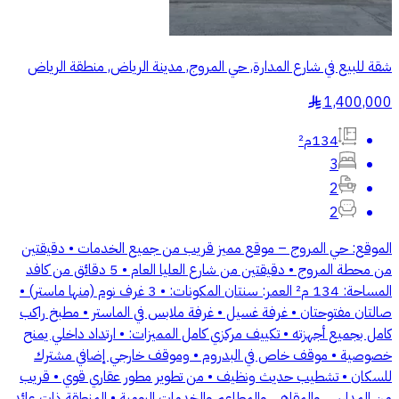
شقة للبيع في شارع المدارة, حي المروج, مدينة الرياض, منطقة الرياض
1,400,000
§
134م²
3
2
2
الموقع: حي المروج – موقع مميز قريب من جميع الخدمات • دقيقتين
من محطة المروج • دقيقتين من شارع العليا العام • 5 دقائق من كافد
المساحة: 134 م² العمر: سنتان المكونات: • 3 غرف نوم (منها ماستر) •
صالتان مفتوحتان • غرفة غسيل • غرفة ملابس في الماستر • مطبخ راكب
كامل بجميع أجهزته • تكييف مركزي كامل المميزات: • ارتداد داخلي يمنح
خصوصية • موقف خاص في البدروم • وموقف خارجي إضافي مشترك
للسكان • تشطيب حديث ونظيف • من تطوير مطور عقاري قوي • قريب
من المدارس والمقاهي والمطاعم والخدمات اليومية • المنطقة ذات عائد