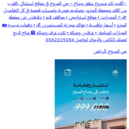
✨أقدم لك مشروع شقق وشاح – حي المروج في موقع استثنائي بالقرب
من كافد ومحطة المترو، بتصاميم عصرية ولمسات فخمة في كل التفاصيل
🌿 ⭐ المميزات: • موقع استراتيجي • مواقف قبو • دقيقتين عن محطة
المترو • أسعار تنافسية • عوائد مجزية للمستثمرين 💰 • دفعات ميسرة 🏡
الخيارات المتاحة: • غرفتين وصالة • ثلاث غرف وصالة 🏦 متاح البيع
لعملاء للكاش والبنوك لتواصل 0582229284
حي المروج, الرياض