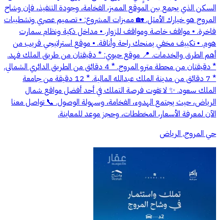
السكن الذي يجمع بين الموقع المميز، الفخامة، وجودة التنفيذ، فإن وشاح
المروج هو خيارك الأمثل. 🏡 مميزات المشروع: • تصميم عصري وتشطيبات
فاخرة. • مواقف خاصة ومواقف للزوار. • مداخل ذكية ونظام سمارت
هوم. • تكييف مخفي يمنحك راحة وأناقة. • موقع استراتيجي قريب من
أهم الطرق والخدمات. 📍 موقع حيوي: * دقيقتان من طريق الملك فهد.
* دقيقتان من محطة مترو المروج. * 4 دقائق من الطريق الدائري الشمالي.
* 7 دقائق من مدينة الملك عبدالله المالية. * 12 دقيقة من جامعة
الملك سعود. ✨ لا تفوت فرصة التملك في أحد أفضل مواقع شمال
الرياض، حيث يجتمع الهدوء، الفخامة، وسهولة الوصول. 📞 تواصل معنا
الآن لمعرفة الأسعار، المخططات، وحجز موعد للمعاينة.
حي المروج, الرياض