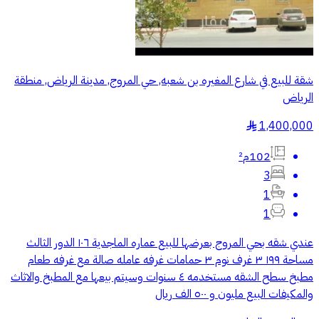
شقة للبيع في شارع المغيره بن شعبه, حي المروج, مدينة الرياض, منطقة
الرياض
1,400,000
§
102م²
3
1
1
عندي شقه بحي المروج بعرضها للبيع عماره الماجدية ١٠٦ الدور الثالث
مساحة ١٩٩ ٣ غرف نوم ٣ حمامات غرفه عامله صالة مع غرفه طعام
مطبخ سطح الشقه مستخدمه ٤ سنوات وسيتم بيعها مع المطبخ والاثاث
والمكيفات البيع مليون و ٥٠٠ الف ريال