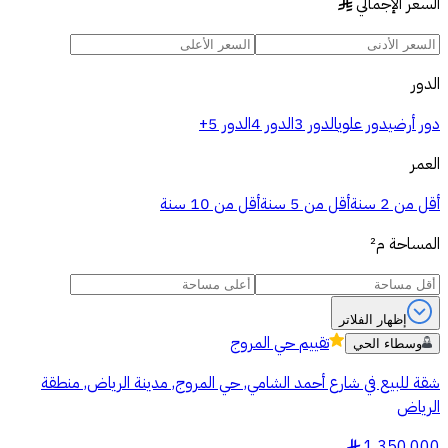
السعر الإجمالي
§
الدور
دور أرضي
دور علوي
الدور 3
الدور 4
الدور 5+
العمر
أقل من 2 سنة
أقل من 5 سنة
أقل من 10 سنة
المساحة
م²
إظهار الفلاتر
تقييم
حي المروج
وسطاء الحي
شقة للبيع في شارع أحمد الشامي, حي المروج, مدينة الرياض, منطقة
الرياض
1,350,000
§