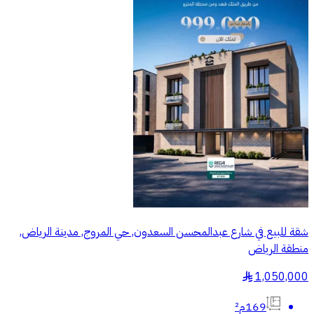
شقة للبيع في شارع عبدالمحسن السعدون, حي المروج, مدينة الرياض,
منطقة الرياض
1,050,000
§
169م²