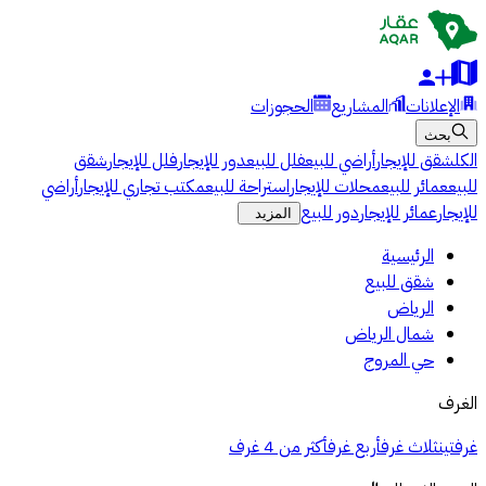
الإعلانات
المشاريع
الحجوزات
بحث
الكل
شقق للإيجار
أراضي للبيع
فلل للبيع
دور للإيجار
فلل للإيجار
شقق
للبيع
عمائر للبيع
محلات للإيجار
استراحة للبيع
مكتب تجاري للإيجار
أراضي
للإيجار
عمائر للإيجار
دور للبيع
المزيد
الرئيسية
شقق للبيع
الرياض
شمال الرياض
حي المروج
الغرف
غرفتين
ثلاث غرف
أربع غرف
أكثر من 4 غرف