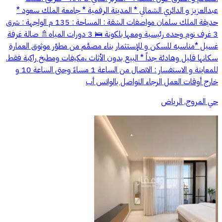
عبدالعزيز و الدائري الشمالي * المدينة الرقمية * جامعة الملك سعود *
حديقة الملك سلمان مواصفات الشقة : المساحة : 135 م الواجهة : شرق
3 غرف نوم وحده رئيسية ومعها بلكونة 🛌 3 دورات المياه🚿 صالة غرفة
غسيل *مناسبه للسكن و للإستثمار بناء مصمَّم من مطوّر موثوق العمارة
سكانها قليل وهادئة جداً * البيع بدون الأثاث ،مكيفات ومطبخ راكبة فقط.
للمعاينة و الاستفسار : الاتصال من الساعة 1 مساءً وحتى الساعة 10 و
خارج أوقات العمل الرجاء التواصل بالواتس أب
حي المروج, الرياض