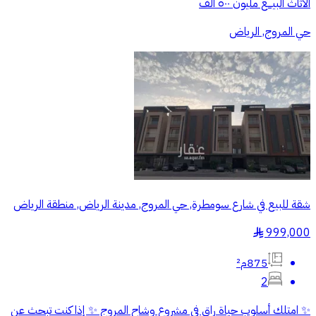
الأثاث البيـــع مليون ٥٠٠ الف
حي المروج, الرياض
شقة للبيع في شارع سومطرة, حي المروج, مدينة الرياض, منطقة الرياض
999,000
§
875م²
2
✨ امتلك أسلوب حياة راقٍ في مشروع وشاح المروج ✨ إذا كنت تبحث عن