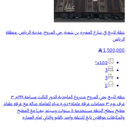
شقة للبيع في شارع المغيره بن شعبه, حي المروج, مدينة الرياض, منطقة
الرياض
1,500,000
§
102م²
3
3
1
شقه للبيع بحي المروج مشروع الماجدية الدور الثالث مساحة ١٩٩م ٣
غرف نوم ٣ حمامات غرفه عامله+دورة مياه للعامله صالة مع غرفه طعام
مطبخ سطح الشقه مستخدمه ٤ سنوات وسيتم بيعها مع المطبخ
والمكيفات موقفين تابع للشقه واحد بالقبو والثاني امام العماره