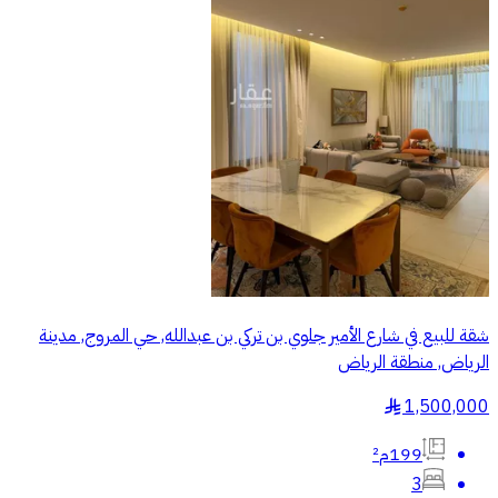
شقة للبيع في شارع الأمير جلوي بن تركي بن عبدالله, حي المروج, مدينة
الرياض, منطقة الرياض
1,500,000
§
199م²
3