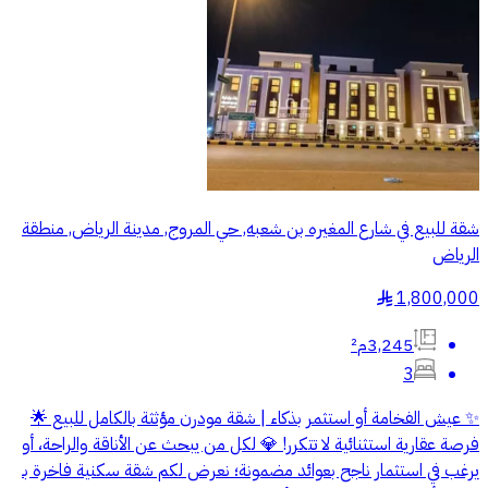
شقة للبيع في شارع المغيره بن شعبه, حي المروج, مدينة الرياض, منطقة
الرياض
1,800,000
§
3,245م²
3
✨ عيش الفخامة أو استثمر بذكاء | شقة مودرن مؤثثة بالكامل للبيع 🌟
فرصة عقارية استثنائية لا تتكرر! 💎 لكل من يبحث عن الأناقة والراحة، أو
يرغب في استثمار ناجح بعوائد مضمونة؛ نعرض لكم شقة سكنية فاخرة بـ