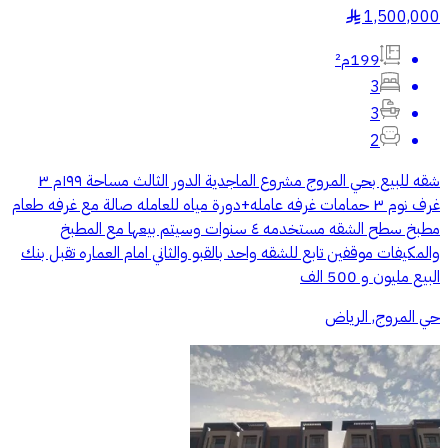
1,500,000
§
199م²
3
3
2
شقه للبيع بحي المروج مشروع الماجدية الدور الثالث مساحة ١٩٩م ٣
غرف نوم ٣ حمامات غرفه عامله+دورة مياه للعامله صالة مع غرفه طعام
مطبخ سطح الشقه مستخدمه ٤ سنوات وسيتم بيعها مع المطبخ
والمكيفات موقفين تابع للشقه واحد بالقبو والثاني امام العماره تقبل بنك
البيع مليون و 500 الف
حي المروج, الرياض