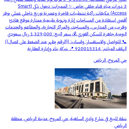
3 دورات مياه فناء خلفي خاص ✨ المميزات: دخول ذكي (Smart
Access) مكيفات راكبة تشطيبات فاخرة وعصرية توزيع داخلي عملي يوفر
أقصى استفادة من المساحات إنارة وتهوية طبيعية ممتازة موقع هادئ
وقريب من المدارس، والمساجد، والمراكز التجارية، والمطاعم والخدمات
اليومية جاهزة للسكن الفوري 💰 سعر البيع: 1,329,000 ريال سعودي
📞 للتواصل والاستفسار: واتساب: ((الرقم يظهر عند الضغط على اتصال))
الهاتف المباشر: 920015314 📍 شركة بناء وإدارة العقارية
حي المروج, الرياض
شقة للبيع في شارع وادي الساهية, حي المروج, مدينة الرياض, منطقة
الرياض