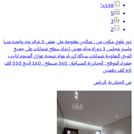
148م²
5
3
2
دور علوي مكون من : صالتين مفتوحة على بعض 3 غرف نوم واحده منها
ماستر مجلس 3 دوراة مياه حوش ارتداد سطح ضمانات على جميع
المبنى التعاونية ضمانات سباكه كهرباء مواد صحيه عوازل ألمنيوم انابيب
خضراء الموقع : الجنادرية المساحة : 360 مسطح : 160 البيع 550 الف
60 الف دفعتين
حي الجنادرية, الرياض