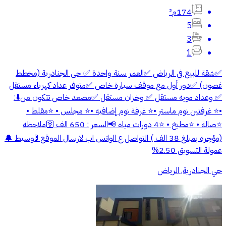
174م²
5
3
1
✅️شقة للبيع في الرياض ✅️العمر سنة واحدة ✅️ حي الجنادرية (مخطط
غصون) ✅️دور أول مع موقف سيارة خاص ✅️متوفر عداد كهرباء مستقل
✅️ وعداد مويه مستقل ✅️ وخزان مستقل ✅️مصعد خاص تتكون من⬇️:
•⭐️ غرفتين نوم ماستر •⭐️ غرفة نوم إضافيه •⭐️ مجلس • ⭐️مقلط •
⭐️صالة • ⭐️مطبخ • ⭐️4 دورات مياه 📢السعر : 650 الف 🛜ملاحظه
(مؤجرة بمبلغ 38 الف ) التواصل ع الواتس اب لارسال الموقع 🚦وسيط 🔔
عمولة التسويق 2.50%
حي الجنادرية, الرياض