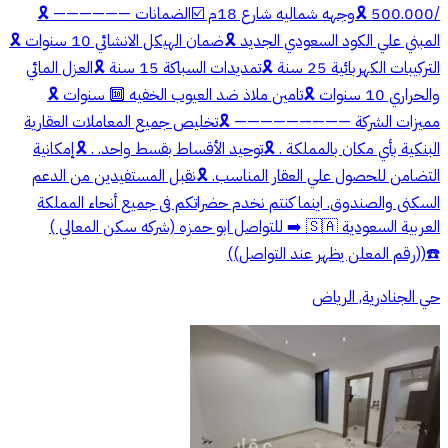
/500.000 🎗️وجهه شماليه شارع 18م ☑️الضمانات —————— 🎗️
المبني علي الكود السعودي الجديد 🎗️ضمان الهيكل الانشائي 10 سنوات 🎗️
التركيبات الكهربائية 25 سنة 🎗️تمديدات السباكة 15 سنة 🎗️العزل المائي
والحراري 10 سنوات 🎗️تامين ملاذ ضد العيوب الخفيه 🔟 سنوات 🎗️
مميزات الشركة ————————— 🎗️تخليص جميع المعاملات العقارية
البنكية بأي مكان بالمملكة . 🎗️توحيد الأقساط بقسط واحد. . 🎗️إمكانية
التضامن للحصول علي العقار المناسب. 🎗️نقبل المستفيدين من الدعم
السكنى والصندوق. اينما كنتم نخدم حضراتكم فى جميع أنحاء المملكة
العربية السعودية 🇸🇦 ➡️ للتواصل ابو حمزه (شركه سكن المعالي )
☎️((رقم المعلن يظهر عند التواصل))
حي الجنادرية, الرياض