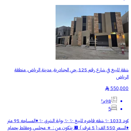
شقة للبيع في شارع رقم 125, حي الجنادرية, مدينة الرياض, منطقة
الرياض
550,000
§
98م²
5
كود 1033 ✨ شقه فاخره للبيع ✨ ✨ بوابة الشرق ✨ ♦️المساحه 95 متر
♦️السعر 550 الف ( 5 غرف ) 🔲 يتكون من : 🔹 مجلس ومقلط بحمام