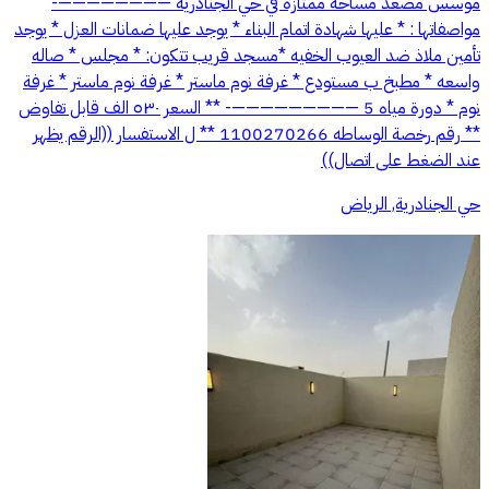
موسس مصعد مساحه ممتازه في حي الجنادريه ————————-
مواصفاتها : * عليها شهادة اتمام البناء * يوجد عليها ضمانات العزل * يوجد
تأمين ملاذ ضد العيوب الخفيه *مسجد قريب تتكون: * مجلس * صاله
واسعه * ⁠مطبخ ب مستودع * ⁠غرفة نوم ماستر * ⁠غرفة نوم ماستر * ⁠غرفة
نوم * ⁠دورة مياه 5 —————————- ** السعر ٥٣٠ الف قابل تفاوض
** رقم رخصة الوساطه 1100270266 ** ل الاستفسار ((الرقم يظهر
عند الضغط على اتصال))
حي الجنادرية, الرياض