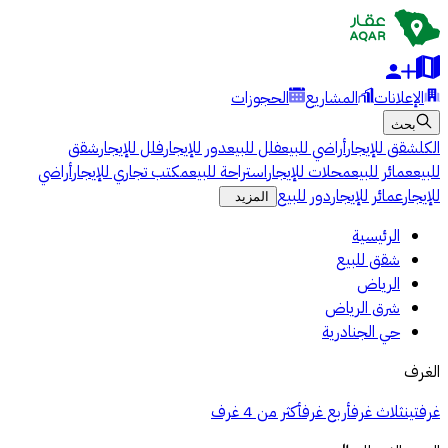
الإعلانات
المشاريع
الحجوزات
بحث
الكل
شقق للإيجار
أراضي للبيع
فلل للبيع
دور للإيجار
فلل للإيجار
شقق
للبيع
عمائر للبيع
محلات للإيجار
استراحة للبيع
مكتب تجاري للإيجار
أراضي
للإيجار
عمائر للإيجار
دور للبيع
المزيد
الرئيسية
شقق للبيع
الرياض
شرق الرياض
حي الجنادرية
الغرف
غرفتين
ثلاث غرف
أربع غرف
أكثر من 4 غرف