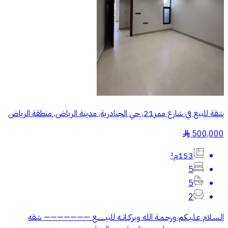
شقة للبيع في شارع ممر21, حي الجنادرية, مدينة الرياض, منطقة الرياض
500,000
§
153م²
5
5
2
الـسـلام عـلـيـكم ورحـمـة الله وبركــاتــه للبيــــــــع ——————— شقه