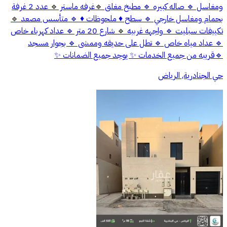
ومغاسل 🔹 صاله كبيره 🔹 مطبخ مغلق 🔹غرفه ماستر 🔹 عدد 2 غرفة
بحمام ومغاسل خارجي 🔹 سطح ♦️ ملحوظات ♦️ 🔹 متأسس مصعد 🔹
تكييفات سبليت 🔹 واجهه غربيه 🔹 شارع 20 متر 🔹 عداد كهرباء خاص
🔹 عداد مياه خاص 🔹 تطل على حديقه وممشى 🔹 بجوار مسجد
🔹قريبه من جميع الخدمات ✨ يوجد جميع الضمانات ✨
حي الجنادرية, الرياض