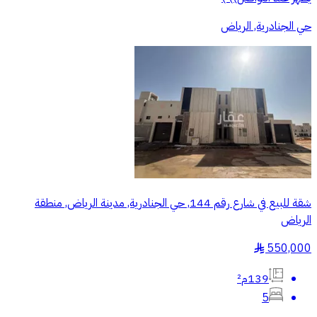
حي الجنادرية, الرياض
شقة للبيع في شارع رقم 144, حي الجنادرية, مدينة الرياض, منطقة
الرياض
550,000
§
139م²
5