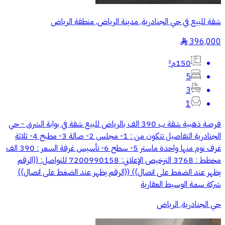
شقة للبيع في حي الجنادرية, مدينة الرياض, منطقة الرياض
396,000
§
150م²
5
3
1
فرصة ذهبية شقة ب 390 الف بالرياض للبيع شقة في بوابة الشرق - حي
الجنادرية التفاصيل تتكون من : 1- مجلس 2- صالة 3- مطبخ 4- ثلاثة
غرف نوم منها واحدة ماستر 5- سطح 6- تأسيس غرفة السعر : 390 الف
مخطط : 3768 الترخيص الإعلاني: 7200990158 للتواصل: ((الرقم
يظهر عند الضغط على اتصال)) ((الرقم يظهر عند الضغط على اتصال))
شركة سمة الوسيط العقارية
حي الجنادرية, الرياض