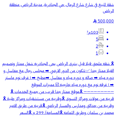
شقة للبيع في شارع شارع الرمال, حي الجنادرية, مدينة الرياض, منطقة
الرياض
500,000
§
103م²
5
2
1
🎗️ شقه ملحق فيلا فيل بشرق الرياض بحى الجنادريه شغل ممتاز وتصميم
الفيلا ممتاز جدا ✅️ تتكون من الدور الارضي ➡️ مجلس رجال مع مغاسل و
دوره مياه ➡️ صاله و دوره مياه و مغاسل ➡️مطبخ ➡️ ١ غرف نوم ماستر
➡️ ١ غرفه نوم مع دوره مياه خارجيه ☑️ مميزات الموقع
————————— 🎗️موقع ممتاز جدا قريب من جميع الخدمات 🎗️
قريبه من مولات ومراكز التسوق 🎗️وقريبه من مستشفيات ومراكز طبية 🎗️
وقريبه من حدائق ومدارس والمسار الرياضى 🎗️قريبه من طريق الامير
محمد بن سلمان وطريق الثمامه 🎗️المساحه/ 299 م 🎗️السعر