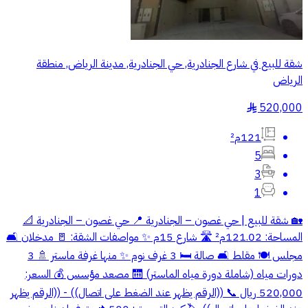
شقة للبيع في شارع الجنادرية, حي الجنادرية, مدينة الرياض, منطقة
الرياض
520,000
§
121م²
5
3
1
🏡 شقة للبيع | حي غصون – الجنادرية 📍 حي غصون – الجنادرية 📐
المساحة: 121.02م² 🛣️ شارع 15م ✨ مواصفات الشقة: 🚪 مدخلان 🛋️
مجلس 🍽️ مقلط 🛋️ صالة 🛏️ 3 غرف نوم ✨ منها غرفة ماستر 🚿 3
دورات مياه (شاملة دورة مياه الماستر) 🛗 مصعد مؤسس 💰 السعر:
520,000 ريال 📞 ((الرقم يظهر عند الضغط على اتصال)) - ((الرقم يظهر