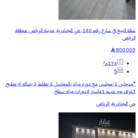
شقة للبيع في شارع رقم 140, حي الجنادرية, مدينة الرياض, منطقة
الرياض
800,000
§
174م²
5
*مدخلين 1-مجلس مع دوره مياه بالمغاسل 2-مقلط 3-صاله 4-مطبخ
3غرف نوم منهم 1ماستر 4دورات مياه سطح
حي الجنادرية, الرياض