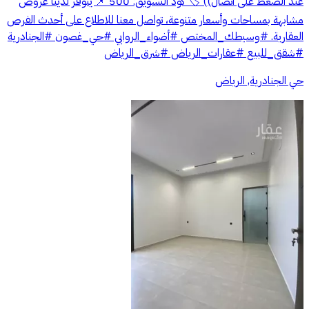
عند الضغط على اتصال)) 🏷️ كود التسويق: 500 📌 يتوفر لدينا عروض
مشابهة بمساحات وأسعار متنوعة، تواصل معنا للاطلاع على أحدث الفرص
العقارية. #وسيطك_المختص #أضواء_الروابي #حي_غصون #الجنادرية
#شقق_للبيع #عقارات_الرياض #شرق_الرياض
حي الجنادرية, الرياض