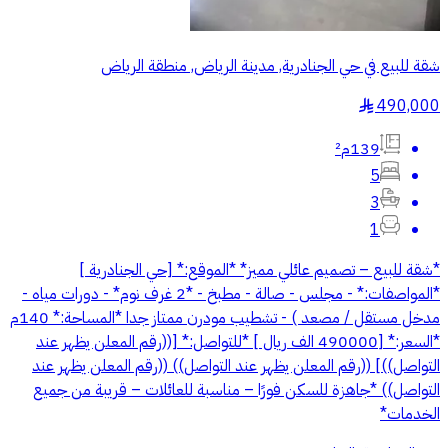
شقة للبيع في حي الجنادرية, مدينة الرياض, منطقة الرياض
490,000
§
139م²
5
3
1
*شقة للبيع – تصميم عائلي مميز* *الموقع:* [حي الجنادرية ]
*المواصفات:* - مجلس - صالة - مطبخ - *2 غرف نوم* - دورات مياه -
مدخل مستقل / مصعد ) - تشطيب مودرن ممتاز جدا *المساحة:* 140م
*السعر:* [490000 الف ريال ] *للتواصل:* [((رقم المعلن يظهر عند
التواصل))] ((رقم المعلن يظهر عند التواصل)) ((رقم المعلن يظهر عند
التواصل)) *جاهزة للسكن فورًا – مناسبة للعائلات – قريبة من جميع
الخدمات*