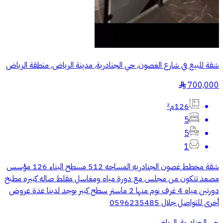
شقة للبيع في شارع الغصون, حي الجنادرية, مدينة الرياض, منطقة الرياض
700,000
§
126م²
5
5
1
شقة مخطط غصون الجنادريه المساحه 512 مسطح البناء 126 مؤسس
مصعد تتكون من مجلس مع دورة مياه ومغاسل مقلط صاله كبيره مطبخ
دورتين مياه 4 غرف نوم منها 2 ماستر سطح كبير يوجد لدينا عدة عروض
أخرى للتواصل جلال 0596235485
حي الجنادرية, الرياض