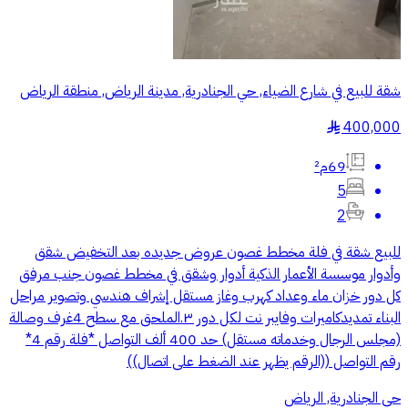
شقة للبيع في شارع الضياء, حي الجنادرية, مدينة الرياض, منطقة الرياض
400,000
§
69م²
5
2
للبيع شقة في فلة مخطط غصون عروض جديده بعد التخفيض شقق
وأدوار موسسة الأعمار الذكية أدوار وشقق في مخطط غصون جنب مرفق
كل دور خزان ماء وعداد كهرب وغاز مستقل إشراف هندسي وتصوير مراحل
البناء تمديدكاميرات وفايبر نت لكل دور ٣.الملحق مع سطح 4غرف وصالة
(مجلس الرجال وخدماته مستقل) حد 400 ألف التواصل *فلة رقم 4*
رقم التواصل ‎((الرقم يظهر عند الضغط على اتصال))
حي الجنادرية, الرياض