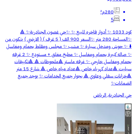
280م²
5
كود 1033 ✨ أدوار فاخره للبيع ✨ ✨حي غصون الجنادرية✨ 🔺
✨المساحة 280 متر ✨السعر 900 الف ( 5 غرف ) ( الارضي ) يتكون من
⬇️ ✨ حوش ومدخل سيارة ✨ مشب ✨ مجلس ومقلط بحمام ومغاسل
✨ صاله كبيرة بحمام ومغاسل ✨ مطبخ مغلق + مستودع ✨ 2 غرفه
بحمام ومغاسل خارجي ✨ غرفه ماستر 🔺ملحوظات 🔺 🔺تكييفات
سبليت 🔺عداد كهرباء خاص 🔺عداد مياه خاص 🔺 شارع 15 متر
🔺خزانات سفلي وعلوي 🔺 بجوار جميع الخدامات ✨ يوجد جميع
الضمانات✨
حي الجنادرية, الرياض