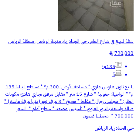
شقة للبيع في شارع العام , حي الجنادرية, مدينة الرياض, منطقة الرياض
720,000
§
135م²
5
للبيع تاون هاوس علوي * مساحة الأرض: 300 م² * مسطح البناء: 135
م² * الواجهة: جنوبية * شارع 15 متر * مقابل مرفق تجاري هادئ مكونات
العقار: * مجلس رجال * مقلط * مطبخ * 3 غرف نوم (منها غرفة ماستر) *
صالة واسعة بالدور العلوي * تأسيس مصعد * سطح أمام * ⁠ السعر
700,000 * ⁠ مخطط غصون
حي الجنادرية, الرياض