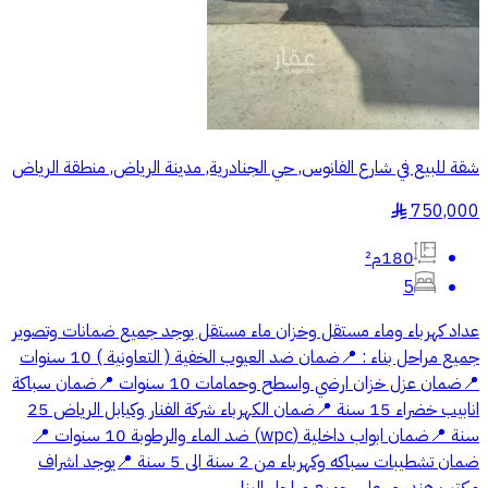
شقة للبيع في شارع الفانوس, حي الجنادرية, مدينة الرياض, منطقة الرياض
750,000
§
180م²
5
عداد كهرباء وماء مستقل وخزان ماء مستقل يوجد جميع ضمانات وتصوير
جميع مراحل بناء : 📍ضمان ضد العيوب الخفية ( التعاونية ) 10 سنوات
📍ضمان عزل خزان ارضي واسطح وحمامات 10 سنوات 📍ضمان سباكة
انابيب خضراء 15 سنة 📍ضمان الكهرباء شركة الفنار وكيابل الرياض 25
سنة 📍ضمان ابواب داخلية (wpc) ضد الماء والرطوبة 10 سنوات 📍
ضمان تشطيبات سباكه وكهرباء من 2 سنة الى 5 سنة 📍يوجد اشراف