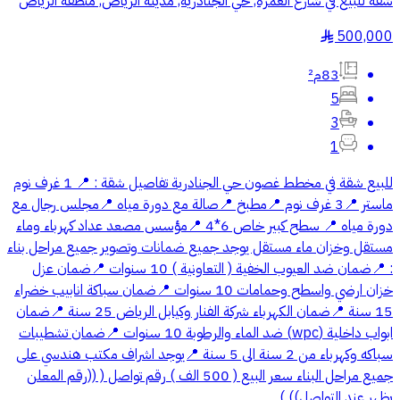
شقة للبيع في شارع العمره, حي الجنادرية, مدينة الرياض, منطقة الرياض
500,000
§
83م²
5
3
1
للبيع شقة في مخطط غصون حي الجنادرية تفاصيل شقة : 📍 1 غرف نوم
ماستر 📍3 غرف نوم 📍مطبخ 📍صالة مع دورة مياه 📍مجلس رجال مع
دورة مياه 📍 سطح كبير خاص 6*4 📍مؤسس مصعد عداد كهرباء وماء
مستقل وخزان ماء مستقل يوجد جميع ضمانات وتصوير جميع مراحل بناء
: 📍ضمان ضد العيوب الخفية ( التعاونية ) 10 سنوات 📍ضمان عزل
خزان ارضي واسطح وحمامات 10 سنوات 📍ضمان سباكة انابيب خضراء
15 سنة 📍ضمان الكهرباء شركة الفنار وكيابل الرياض 25 سنة 📍ضمان
ابواب داخلية (wpc) ضد الماء والرطوبة 10 سنوات 📍ضمان تشطيبات
سباكه وكهرباء من 2 سنة الى 5 سنة 📍يوجد اشراف مكتب هندسي على
جميع مراحل البناء سعر البيع ( 500 الف ) رقم تواصل ( ((رقم المعلن
يظهر عند التواصل)) )