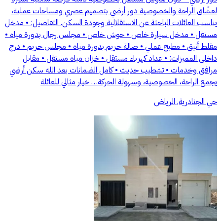
لعشّاق الراحة والخصوصية دور أرضي بتصميم عصري ومساحات عملية،
يناسب العائلات الباحثة عن الاستقلالية وجودة السكن. التفاصيل: • مدخل
مستقل • مدخل سيارة خاص • حوش خاص • مجلس رجال بدورة مياه •
مقلط أنيق • مطبخ عملي • صالة حريم بدورة مياه • مجلس حريم • درج
داخلي المميزات: • عداد كهرباء مستقل • خزان مياه مستقل • مقابل
مرافق وخدمات • تشطيب حديث • كامل الضمانات بعد الله سكن أرضي
يجمع الراحة، الخصوصية، وسهولة الحركة… خيار مثالي للعائلة
حي الجنادرية, الرياض