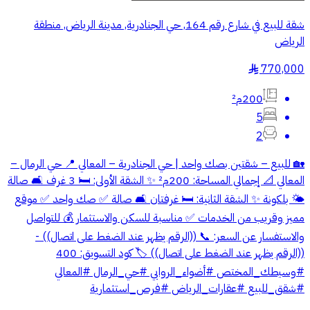
شقة للبيع في شارع رقم 164, حي الجنادرية, مدينة الرياض, منطقة
الرياض
770,000
§
200م²
5
2
🏡 للبيع – شقتين بصك واحد | حي الجنادرية – المعالي 📍 حي الرمال –
المعالي 📐 إجمالي المساحة: 200م² ✨ الشقة الأولى: 🛏️ 3 غرف 🛋️ صالة
🌤️ بلكونة ✨ الشقة الثانية: 🛏️ غرفتان 🛋️ صالة ✅ صك واحد ✅ موقع
مميز وقريب من الخدمات ✅ مناسبة للسكن والاستثمار 💰 للتواصل
والاستفسار عن السعر: 📞 ((الرقم يظهر عند الضغط على اتصال)) -
((الرقم يظهر عند الضغط على اتصال)) 🏷️ كود التسويق: 400
#وسيطك_المختص #أضواء_الروابي #حي_الرمال #المعالي
#شقق_للبيع #عقارات_الرياض #فرص_استثمارية