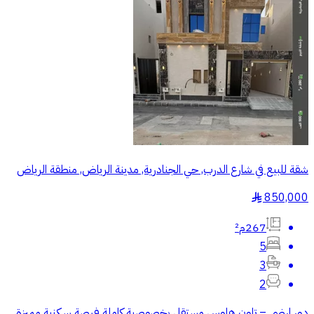
شقة للبيع في شارع الدرب, حي الجنادرية, مدينة الرياض, منطقة الرياض
850,000
§
267م²
5
3
2
دور ارضي – تاون هاوس مستقل بخصوصية كاملة فرصة سكنية مميزة