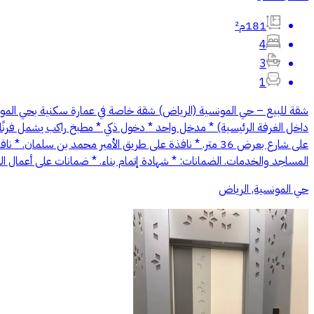
181م²
4
3
1
داخل الغرفة الرئيسية) * مدخل واحد * دخول ذكي * مطبخ راكب يشمل فرنًا 
المساجد والخدمات. الضمانات: * شهادة إتمام بناء. * ضمانات على أعمال السباكة والكهرباء. * يقبل
حي المونسية, الرياض