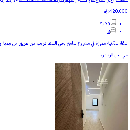
420,000
§
98م²
3
شقة سكنية مميزة في مشروع شامخ بحي الشفا قريب من طريق ابن تيمية وطري
حي بدر, الرياض