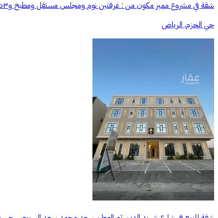
شقة في مشروع مميز مكون من : غرفتين نوم ومجلس مستقل ومطبخ و٣دورات مياة المميزات : مجلس مستقل عداد مياة وكهرباء مستقل ضمانات شاملة تصل إلى 25 سنه تأمين التعاونية نوافذ عازلة للصوت والحرارة
حي الحزم, الرياض
شقة للبيع في شارع شهيد الدين ثم الوطن سعد محمد سعد السبيعي, حي بدر