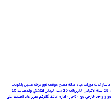
 ماستر ثلاث دورات مياه صاله مطبخ موقف قبو غرفه غسيل بلكونات
تكييف مخفي موثثه تاثيث كامل وفاخر من مهندسه ديكور معروفه مداخل رخاميه نظام سمارت هوم ودخول ذاتي ضمانات المشروع: التمديدات الكهربائيه 25 سنه الافياش الكهربائيه 20 سنه الهيكل الانشائي والمصاعد 10
ن موقفين خاصه واحد بالقبو و واحد خارجي بيع - تاجير - اداره املاك ((الرقم يظهر عند الضغط على