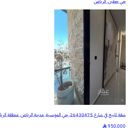
حي حطين, الرياض
شقة للبيع في شارع 26430475, حي المونسية, مدينة الرياض, منطقة الرياض
950,000
§