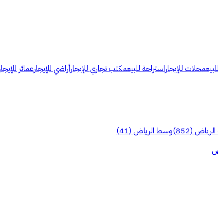
لبيع
محلات للإيجار
استراحة للبيع
مكتب تجاري للإيجار
أراضي للإيجار
عمائر للإيجار
الرياض
(
852
)
وسط الرياض
(
41
)
ض