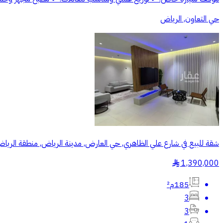
حي التعاون, الرياض
شقة للبيع في شارع علي الظاهري, حي العارض, مدينة الرياض, منطقة الريا
1,390,000
§
185م²
3
3