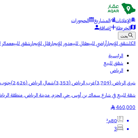
الإعلانات
المشاريع
الحجوزات
الخريطة
إضافة
بحث
الكل
شقق للإيجار
أراضي للبيع
فلل للبيع
دور للإيجار
فلل للإيجار
شقق للبيع
عمائر ل
الرئيسية
شقق للبيع
الرياض
شرق الرياض
(
3,709
)
غرب الرياض
(
3,353
)
شمال الرياض
(
2,626
)
جنوب 
شقة للبيع في شارع سماك بن أوس, حي الحزم, مدينة الرياض, منطقة الريا
460,000
§
80م²
3