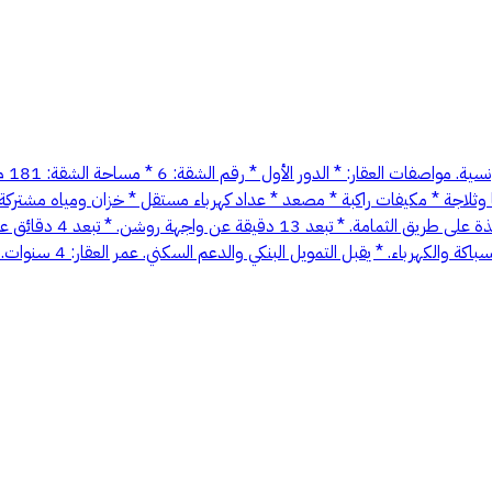
وثلاجة * مكيفات راكبة * مصعد * عداد كهرباء مستقل * خزان ومياه مشتركة 
على شارع بعرض 36 متر. 
 التمويل البنكي والدعم السكني. عمر العقار: 4 سنوات. السعر: 950,000 ريال بدون سعي