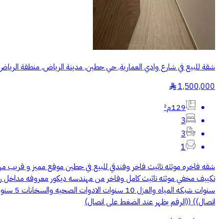
شقة للبيع في شارع وادي العمارية, حي حطين, مدينة الرياض, منطقة الرياض
1,500,000
§
129م²
3
3
1
شقه فاخره موثثه تاثيث فاخر وفندقي للبيع في حطين موقع مميز و قريب م
سنوات ش
اتصال)) ((الرقم يظهر عند الضغط على اتصال)