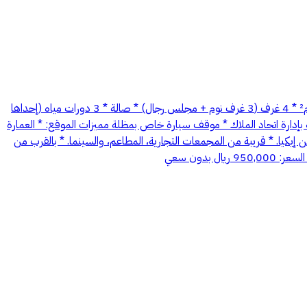
شقة للبيع – حي المونسية (الرياض) شقة خاصة في عمارة سكنية بحي المونسية. مواصفات العقار: * الدور الأول * رقم الشقة: 6 * مساحة الشقة: 181 م² * 4 غرف (3 غرف نوم + مجلس رجال) * صالة * 3 دورات مياه (إحداها
بإدارة اتحاد الملاك * موقف سيارة خاص بمظلة مميزات الموقع: * العمارة
* نافذة على طريق الأمير محمد بن سلمان. * نافذة على طريق الثمامة. * تبعد 13 دقيقة عن واجهة روشن. * تبعد 4 دقائق عن إيكيا. * قريبة من المجمعات التجارية، المطاعم، والسينما. * بالقرب من