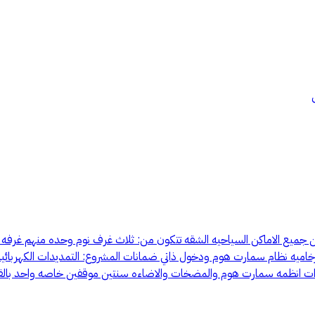
ن جميع الاماكن السياحيه الشقه تتكون من: ثلاث غرف نوم وحده منهم غرفه
بكه المياه والعزل 10 سنوات الادوات الصحيه والسخانات 5 سنوات انظمه سمارت هوم والمضخات والاضاءه سنتي