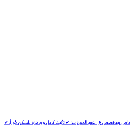
نوم مؤثثة بالكامل. صالون (غرفة معيشة) مؤثث. مطبخ مؤثث ومجهز. عدد 2 حمام. موقف سيارة خاص ومخصص في القبو. المميزات: ✔ تأثيث كامل وجاهزة للسكن فوراً. ✔