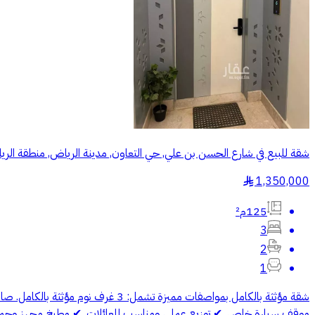
شقة للبيع في شارع الحسن بن علي, حي التعاون, مدينة الرياض, منطقة الر
1,350,000
§
125م²
3
2
1
موقف سيارة خاص. ✔ توزيع عملي ومناسب للعائلات. ✔ مطبخ مجهز وحمامي