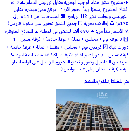
📣 مشروع شقق مداد الواجهة البحرية مقابل كورنيش الدمام 🌊 ✨ تم
افتتاح المشروع رسميًا وبدأ الحجز الآن 📍 موقع مميز مباشرة مقابل
الكورنيش وبجانب نادي H2 الرياضي 🏢 المساحات: من 140م² إلى
170م² 🌅 إطلالات بحرية 🪟 جميع الشقق تحتوي على بلكونة (تيراس)
💰 الأسعار تبدأ من: 🔹 680 ألف للشقق غير المطلة 📐 النماذج المتوفرة:
1️⃣ 3 غرف نوم + مجلس + صالة + غرفة خادمة + غرفة غسيل + 4
دورات مياة 2️⃣ غرفتين نوم + مجلس + مقلط + صالة + غرفة خادمة +
غرفة غسيل + 3 دورات مياة ✅ مكيفات راكبة ✅ تشطيبات فاخرة 📞
لمزيد من التفاصيل وصور وفيديو المشروع التواصل على الواتساب او
الرقم ((رقم المعلن يظهر عند التواصل))
حي الشاطئ الغربي, الدمام