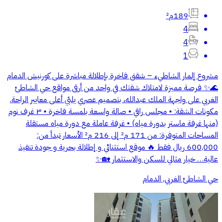
189م²
4
4
1
مشروع إلمار الشاطيء – شقق فاخرة بإطلالة مباشرة على كورنيش الدمام
🌊✨ فرصة مميزة لامتلاك شقتك في واحد من أرقى مواقع حي الشاطئ
الغربي على واجهة الملك عبدالله، بتصميم عصري يلبّي أعلى معايير الراحة.
مكونات الشقة: • مجلس راقي • صالة واسعة بلمسة فاخرة • ٣ غرف نوم
(منها غرفة ماستر بدورة مياه) • غرفة عاملة مع دورة مياه مستقلة
المساحات المتوفرة: من 171 م² إلى 216 م² الأسعار تبدأ من:
600,000 ريال فقط 🔥 موقع استثنائي و إطلالة بحرية و جودة تنفيذ
عالية… خيار مثالي للسكن والاستثمار 🏡✨
حي الشاطئ الغربي, الدمام