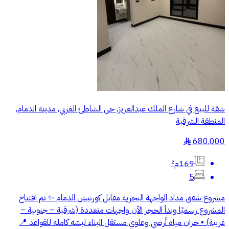
شقة للبيع في شارع الملك عبدالعزيز, حي الشاطئ الغربي, مدينة الدمام,
المنطقة الشرقية
680,000
§
169م²
5
مشروع شقق مداد الواجهة البحرية مقابل كورنيش الدمام ✨ تم افتتاح
المشروع رسميًا وبدأ الحجز الآن واجهات متعددة (شرقية – جنوبية –
غربية) ▪ خزان مياه أرضي وعلوي مستقل البناء لبشه كامله للقواعد 📍