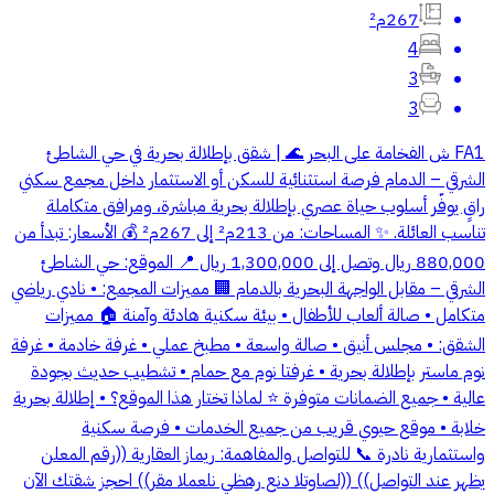
267م²
4
3
3
FA1 ش الفخامة على البحر 🌊 | شقق بإطلالة بحرية في حي الشاطئ
الشرقي – الدمام فرصة استثنائية للسكن أو الاستثمار داخل مجمع سكني
راقٍ يوفّر أسلوب حياة عصري بإطلالة بحرية مباشرة، ومرافق متكاملة
تناسب العائلة. ✨ المساحات: من 213م² إلى 267م² 💰 الأسعار: تبدأ من
880,000 ريال وتصل إلى 1,300,000 ريال 📍 الموقع: حي الشاطئ
الشرقي – مقابل الواجهة البحرية بالدمام 🏢 مميزات المجمع: • نادي رياضي
متكامل • صالة ألعاب للأطفال • بيئة سكنية هادئة وآمنة 🏠 مميزات
الشقق: • مجلس أنيق • صالة واسعة • مطبخ عملي • غرفة خادمة • غرفة
نوم ماستر بإطلالة بحرية • غرفتا نوم مع حمام • تشطيب حديث بجودة
عالية • جميع الضمانات متوفرة ⭐ لماذا تختار هذا الموقع؟ • إطلالة بحرية
خلابة • موقع حيوي قريب من جميع الخدمات • فرصة سكنية
واستثمارية نادرة 📞 للتواصل والمفاهمة: ريماز العقارية ((رقم المعلن
يظهر عند التواصل)) ‭((رقم المعلن يظهر عند التواصل))‬ احجز شقتك الآن