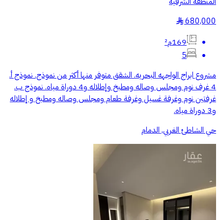
المنطقة الشرقية
680,000
§
169م²
5
مشروع ابراج الواجهه البحريه. الشقق متوفر منها أكثر من نموذج. نموذج أ.
4 غرف نوم ومجلس وصاله ومطبخ وإطلاله و4 دوراة مياه. نموذج ب.
غرفتين نوم وغرفة غسيل وغرفة طعام ومجلس وصاله ومطبخ و إطلاله
و3 دوراة مياه.
حي الشاطئ الغربي, الدمام