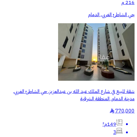
216 م
حي الشاطئ الغربي, الدمام
شقة للبيع في شارع الملك عبد الله بن عبدالعزيز, حي الشاطئ الغربي,
مدينة الدمام, المنطقة الشرقية
770,000
§
149م²
3