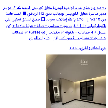
📣 مشروع شقق مداد الواجهة البحرية مقابل كورنيش الدمام 🌊 📍 موقع
مميز مباشرة مقابل الكورنيش وبجانب نادي H2 الرياضي 🏢 المساحات:
من 140م² إلى 170م² 🌅 إطلالات بحرية. 🪟 جميع الشقق تحتوي على
بلكونة (تيراس) 1️⃣ 3 غرف نوم + مجلس + صالة + غرفة خادمة + ركن
غسيل + 4 حمامات + بلكونة ✅ مكيفات راكبة (Gree) ✅ ضمانات
هندسية ✅ تشطيبات فاخرة ✅مرافق وكاميرات للمبنى
حي الشاطئ الغربي, الدمام