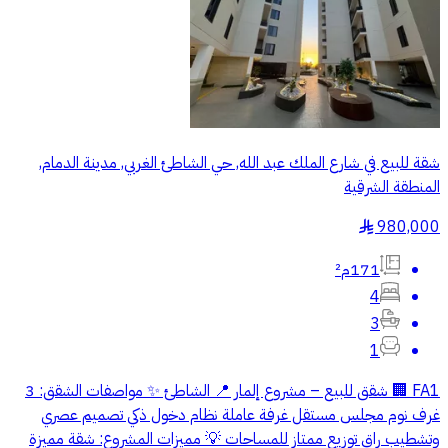
شقة للبيع في شارع الملك عبد الله, حي الشاطئ الغربي, مدينة الدمام,
المنطقة الشرقية
980,000
§
171م²
4
3
1
FA1 🏢 شقق للبيع – مشروع إلمار 📍 الشاطئ ✨ مواصفات الشقق: 3
غرف نوم مجلس مستقل غرفة عاملة نظام دخول ذكي تصميم عصري
وتشطيب راقٍ توزيع ممتاز للمساحات 💡 مميزات المشروع: شقة مميزة