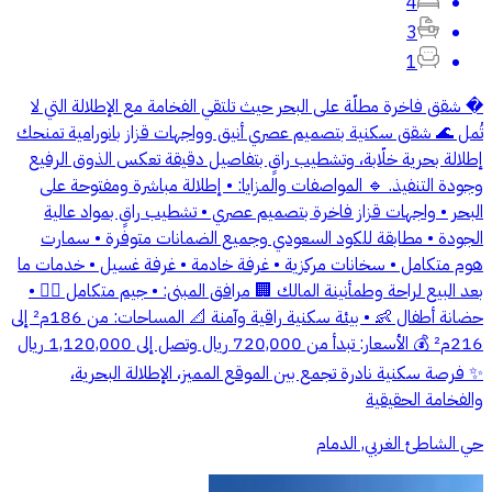
4
3
1
� شقق فاخرة مطلّة على البحر حيث تلتقي الفخامة مع الإطلالة التي لا
تُمل 🌊 شقق سكنية بتصميم عصري أنيق وواجهات قزاز بانورامية تمنحك
إطلالة بحرية خلّابة، وتشطيب راقٍ بتفاصيل دقيقة تعكس الذوق الرفيع
وجودة التنفيذ. 🔹 المواصفات والمزايا: • إطلالة مباشرة ومفتوحة على
البحر • واجهات قزاز فاخرة بتصميم عصري • تشطيب راقٍ بمواد عالية
الجودة • مطابقة للكود السعودي وجميع الضمانات متوفرة • سمارت
هوم متكامل • سخانات مركزية • غرفة خادمة • غرفة غسيل • خدمات ما
بعد البيع لراحة وطمأنينة المالك 🏢 مرافق المبنى: • جيم متكامل 🏋️‍♂️ •
حضانة أطفال 👶 • بيئة سكنية راقية وآمنة 📐 المساحات: من 186م² إلى
216م² 💰 الأسعار: تبدأ من 720,000 ريال وتصل إلى 1,120,000 ريال
✨ فرصة سكنية نادرة تجمع بين الموقع المميز، الإطلالة البحرية،
والفخامة الحقيقية
حي الشاطئ الغربي, الدمام