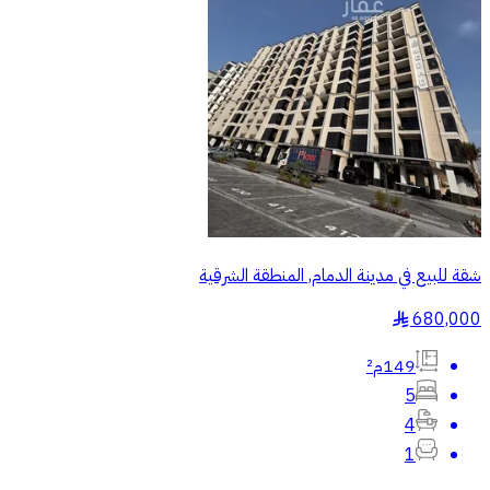
شقة للبيع في مدينة الدمام, المنطقة الشرقية
680,000
§
149م²
5
4
1