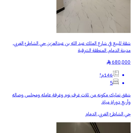
شقة للبيع في شارع الملك عبد الله بن عبدالعزيز, حي الشاطئ الغربي,
مدينة الدمام, المنطقة الشرقية
680,000
§
146م²
5
شقق تمليك مكونه من ثلاث غرف نوم وغرفة عامله ومجلس وصاله
وأربع دوراة مياة.
حي الشاطئ الغربي, الدمام