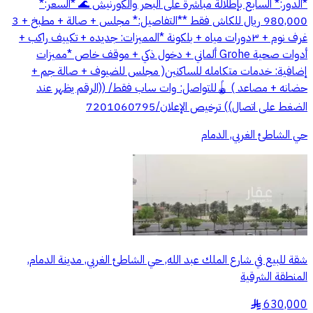
*الدور:* السابع بإطلالة مباشرة على البحر والكورنيش 🌊 *السعر:*
980,000 ريال للكاش فقط **التفاصيل:* مجلس + صالة + مطبخ + 3
غرف نوم + ٣دورات مياه + بلكونة *المميزات: جديده + تكييف راكب +
أدوات صحية Grohe ألماني + دخول ذكي + موقف خاص *مميزات
إضافية: خدمات متكامله للساكنين( مجلس للضيوف + صالة جم +
حضانه + مصاعد ) 🪀للتواصل: وات ساب فقط/ ((الرقم يظهر عند
الضغط على اتصال)) ترخيص الإعلان/7201060795
حي الشاطئ الغربي, الدمام
شقة للبيع في شارع الملك عبد الله, حي الشاطئ الغربي, مدينة الدمام,
المنطقة الشرقية
630,000
§