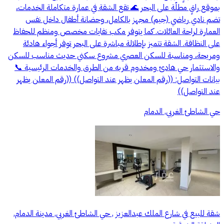
بموقع راقٍ مطلّة على البحر 🌊 تقع الشقة في عمارة متكاملة الخدمات،
تضم نادي رياضي (جيم) مجهز بالكامل، وحضانة أطفال داخل نفس
العمارة لراحة العائلات. كما يتوفر مكب نفايات مخصص ومنظم للحفاظ
على النظافة. الشقة تتميز بإطلالة مباشرة على البحر توفر أجواء هادئة
ومريحة، ومناسبة للسكن العصري مشروع سكني حديث مناسب للسكن
والاستثمار حي هادئ ومخدوم قربه من الطرق والخدمات الرئيسية 📞
بيانات التواصل: ((رقم المعلن يظهر عند التواصل)) ((رقم المعلن يظهر
عند التواصل))
حي الشاطئ الغربي, الدمام
شقة للبيع في شارع الملك عبدالعزيز , حي الشاطئ الغربي, مدينة الدمام,