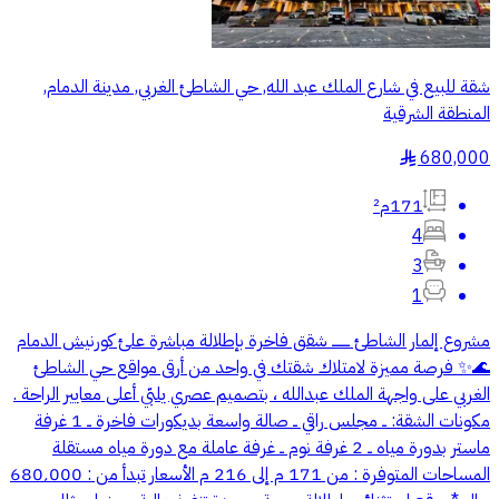
شقة للبيع في شارع الملك عبد الله, حي الشاطئ الغربي, مدينة الدمام,
المنطقة الشرقية
680,000
§
171م²
4
3
1
مشروع إلمار الشاطئ ــــــــ شقق فاخرة بإطلالة مباشرة علئ كورنيش الدمام
🌊✨ فرصة مميزة لامتلاك شقتك في واحد من أرقى مواقع حي الشاطئ
الغربي على واجهة الملك عبدالله ، بتصميم عصري يلبّي أعلى معايير الراحة .
مكونات الشقة: ــ مجلس راقي ــ صالة واسعة بديكورات فاخرة ــ 1 غرفة
ماستر بدورة مياه ــ 2 غرفة نوم ــ غرفة عاملة مع دورة مياه مستقلة
المساحات المتوفرة : من 171 م إلى 216 م الأسعار تبدأ من : 680٬000