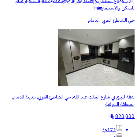
ريال *موقع استثنائي وإطلالة بحرية وجودة تنفيذ عالية .... خيار مثالي
للسكن والاستثمار🏡✨
حي الشاطئ الغربي, الدمام
شقة للبيع في شارع الملك عبد الله, حي الشاطئ الغربي, مدينة الدمام,
المنطقة الشرقية
820,000
§
171م²