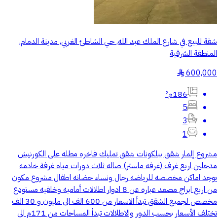
شقة للبيع في شارع الملك عبد الله, حي الشاطئ الغربي, مدينة الدمام,
المنطقة الشرقية
600,000
§
186م²
5
3
1
مشروع إلمار شقق ببلكونات شقق تمليك فاخره مطله على الكورنيش
مدخلين اربع غرف (غرفه ماستر) صاله ثلاث دورات مياه غرفة خادمه
يوجد اماكن مخصصه للرياضه رجال ونساء حضانه اطفال مشروع مكون
من اربع ابراج مصعد عباره عن 8 ادوار اطلالات أماميه وخلفيه مستودع
مخصص لجميع الشقق تبدأ الاسعار من 600 الف الى مليون و 30 الف
تختلف الأسعار بحسب الدور والاطلالات تبدأ المساحات من 171م الى