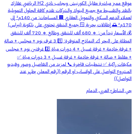
موقع مميز مباشرة مقابل الكورنيش وبجانب نادي H2 الرياضي عقارك
بالنقد والتقسيط مع جميع البنوك والشركات نقدم كافة الحلول التمويلية
لعملاء الدعم السكني والتمويل العقاري 🏢 المساحات: من 140م² إلى
170م² 🌅 إطلالات بحرية 🪟 جميع الشقق تحتوي على بلكونة (تيراس)
💰 الأسعار تبدأ من: 🔹 680 ألف للشقق وطالع 🔹 720 ألف للشقق
المطلة على البحر 📐 النماذج المتوفرة: 1️⃣ 3 غرف نوم + مجلس + صالة
+ غرفة خادمة + غرفة غسيل + 4 دورات مياة 2️⃣ غرفتين نوم + مجلس
+ مقلط + صالة + غرفة خادمة + غرفة غسيل + 3 دورات مياة ✅
مكيفات راكبة ✅ تشطيبات فاخرة 📞 لمزيد من التفاصيل وصور وفيديو
المشروع التواصل على الواتساب او الرقم ((رقم المعلن يظهر عند
التواصل))
حي الشاطئ الغربي, الدمام