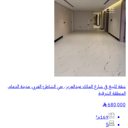
شقة للبيع في شارع الملك عبدالعزيز , حي الشاطئ الغربي, مدينة الدمام,
المنطقة الشرقية
680,000
§
169م²
5