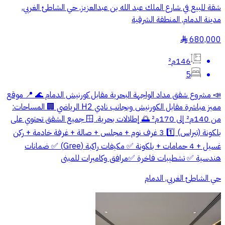
شقة للبيع في شارع الملك عبد الله بن عبدالعزيز, حي الشاطئ الغربي,
مدينة الدمام, المنطقة الشرقية
680,000
§
146م²
5
📣 مشروع شقق مداد الواجهة البحرية مقابل كورنيش الدمام 🌊 📍 موقع
مميز مباشرة مقابل الكورنيش وبجانب نادي H2 الرياضي 🏢 المساحات:
من 140م² إلى 170م² 🌅 إطلالات بحرية. 🪟 جميع الشقق تحتوي على
بلكونة (تيراس) 1️⃣ 3 غرف نوم + مجلس + صالة + غرفة خادمة + ركن
غسيل + 4 حمامات + بلكونة ✅ مكيفات راكبة (Gree) ✅ ضمانات
هندسية ✅ تشطيبات فاخرة ✅مرافق وكاميرات للمبنى
حي الشاطئ الغربي, الدمام