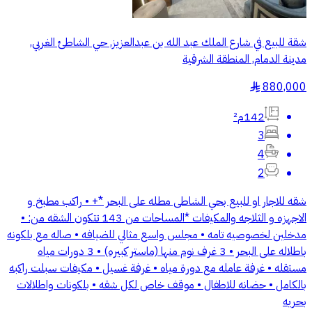
شقة للبيع في شارع الملك عبد الله بن عبدالعزيز, حي الشاطئ الغربي,
مدينة الدمام, المنطقة الشرقية
880,000
§
142م²
3
4
2
شقه للاجار او للبيع بحي الشاطى مطله على البحر *+ • راكب مطبخ و
الاجهزه و الثلاجه والمكيفات *المساحات من 143 تتكون الشقه من: •
مدخلين لخصوصيه تامه • مجلس واسع مثالي للضيافه • صاله مع بلكونه
باطلاله على البحر • 3 غرف نوم منها (ماستر كبيره) • 3 دورات مياه
مستقله • غرفة عامله مع دورة مياه • غرفة غسيل • مكيفات سبلت راكبه
بالكامل • حضانه للاطفال • موقف خاص لكل شقه • بلكونات واطلالات
بحريه