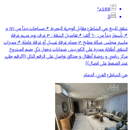
188م²
3
شقق للبيع حي الشاطئ مقابل الوجهة البحرية 📌مساحات تبدأ من ١٧١ م
📌بأسعار تبدأ من: ٦٠٠ ألف 📌تفاصيل الشقة : ٣ غرف نوم منهم غرفة
ماستر مجلس صالة مطبخ ٣ حمام غرفة غسيل أو غرفة عاملة 📌مميزات
الشقق أطلالة مميزة على الكورنيش ضمانات دخول ذكي يضم المشروع
مركز رياضي و روضة أطفال و حدائق تواصل على الرقم التالي ((الرقم يظهر
عند الضغط على اتصال))
حي الشاطئ الغربي, الدمام