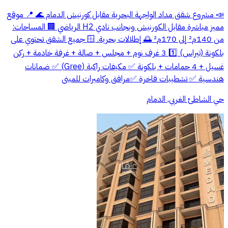
📣 مشروع شقق مداد الواجهة البحرية مقابل كورنيش الدمام 🌊 📍 موقع
مميز مباشرة مقابل الكورنيش وبجانب نادي H2 الرياضي 🏢 المساحات:
من 140م² إلى 170م² 🌅 إطلالات بحرية. 🪟 جميع الشقق تحتوي على
بلكونة (تيراس) 1️⃣ 3 غرف نوم + مجلس + صالة + غرفة خادمة + ركن
غسيل + 4 حمامات + بلكونة ✅ مكيفات راكبة (Gree) ✅ ضمانات
هندسية ✅ تشطيبات فاخرة ✅مرافق وكاميرات للمبنى
حي الشاطئ الغربي, الدمام