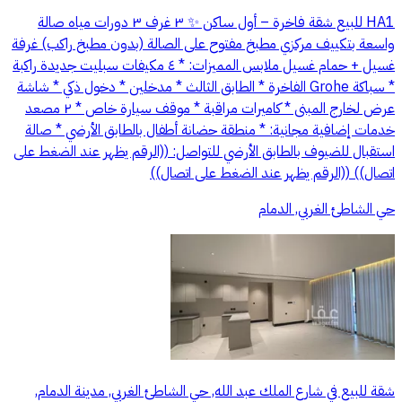
HA1 للبيع شقة فاخرة – أول ساكن ✨ ٣ غرف ٣ دورات مياه صالة
واسعة بتكييف مركزي مطبخ مفتوح على الصالة (بدون مطبخ راكب) غرفة
غسيل + حمام غسيل ملابس المميزات: * ٤ مكيفات سبليت جديدة راكبة
* سباكة Grohe الفاخرة * الطابق الثالث * مدخلين * دخول ذكي * شاشة
عرض لخارج المبنى * كاميرات مراقبة * موقف سيارة خاص * ٢ مصعد
خدمات إضافية مجانية: * منطقة حضانة أطفال بالطابق الأرضي * صالة
استقبال للضيوف بالطابق الأرضي للتواصل: ((الرقم يظهر عند الضغط على
اتصال)) ((الرقم يظهر عند الضغط على اتصال))
حي الشاطئ الغربي, الدمام
شقة للبيع في شارع الملك عبد الله, حي الشاطئ الغربي, مدينة الدمام,