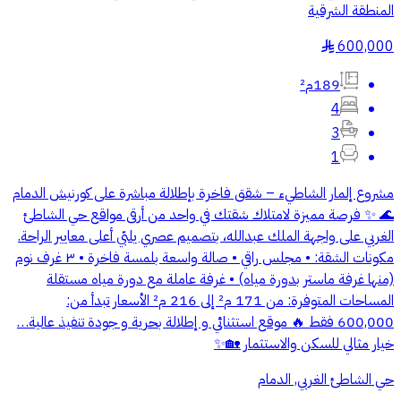
المنطقة الشرقية
600,000
§
189م²
4
3
1
مشروع إلمار الشاطيء – شقق فاخرة بإطلالة مباشرة على كورنيش الدمام
🌊 ✨ فرصة مميزة لامتلاك شقتك في واحد من أرقى مواقع حي الشاطئ
الغربي على واجهة الملك عبدالله، بتصميم عصري يلبّي أعلى معايير الراحة.
مكونات الشقة: • مجلس راقي • صالة واسعة بلمسة فاخرة • ٣ غرف نوم
(منها غرفة ماستر بدورة مياه) • غرفة عاملة مع دورة مياه مستقلة
المساحات المتوفرة: من 171 م² إلى 216 م² الأسعار تبدأ من:
600,000 فقط 🔥 موقع استثنائي و إطلالة بحرية و جودة تنفيذ عالية…
خيار مثالي للسكن والاستثمار 🏡✨
حي الشاطئ الغربي, الدمام