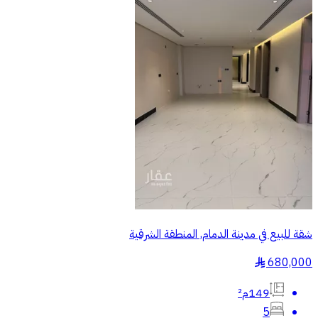
شقة للبيع في مدينة الدمام, المنطقة الشرقية
680,000
§
149م²
5