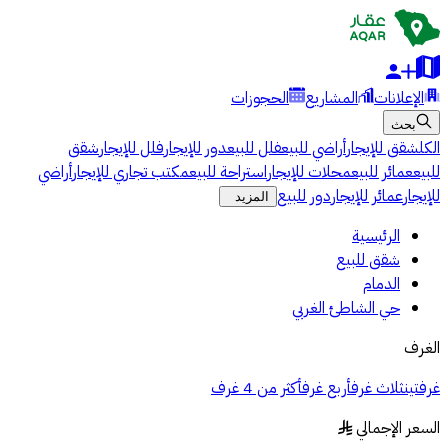
الإعلانات
المشاريع
الحجوزات
بحث
الكل
شقق للإيجار
أراضي للبيع
فلل للبيع
دور للإيجار
فلل للإيجار
شقق
للبيع
عمائر للبيع
محلات للإيجار
استراحة للبيع
مكتب تجاري للإيجار
أراضي
للإيجار
عمائر للإيجار
دور للبيع
المزيد
الرئيسية
شقق للبيع
الدمام
حي الشاطئ الغربي
الغرف
غرفتين
ثلاث غرف
أربع غرف
أكثر من 4 غرف
السعر الإجمالي
§