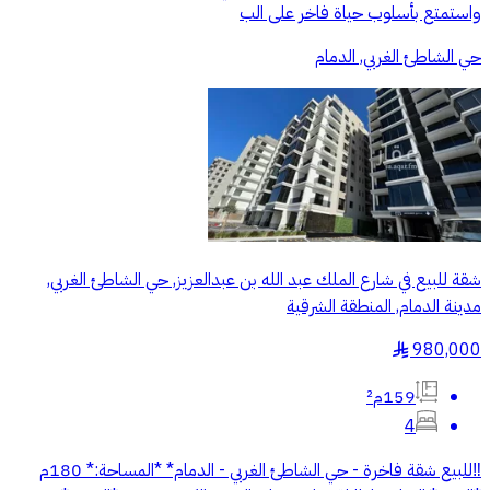
واستمتع بأسلوب حياة فاخر على الب
حي الشاطئ الغربي, الدمام
شقة للبيع في شارع الملك عبد الله بن عبدالعزيز, حي الشاطئ الغربي,
مدينة الدمام, المنطقة الشرقية
980,000
§
159م²
4
‼️للبيع شقة فاخرة - حي الشاطئ الغربي - الدمام* *المساحة:* 180م