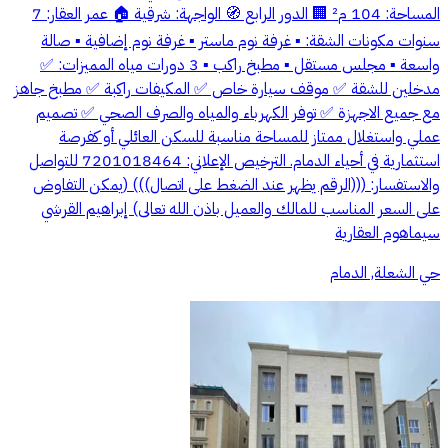
المساحة: 104 م² 🏢 الدور الرابع 🧭 الواجهة: شرقية 🏠 عمر العقار: 7
سنوات مكونات الشقة: ▪️ غرفة نوم ماستر ▪️ غرفة نوم إضافية ▪️ صالة
واسعة ▪️ مجلس مستقل ▪️ مطبخ راكب ▪️ 3 دورات مياه المميزات: ✅
مدخلين للشقة ✅ موقف سيارة خاص ✅ المكيفات راكبة ✅ مطبخ جاهز
مع جميع الاجهزة ✅ توفر الكهرباء والمياه والصرف الصحي ✅ تصميم
عملي واستغلال ممتاز للمساحة مناسبة للسكن العائلي أو كفرصة
استثمارية في أحياء الدمام. الترخيص الإعلاني: 7201018464 للتواصل
والاستفسار: (((الرقم يظهر عند الضغط على اتصال))) (يمكن التفاوض
على السعر المناسب للمالك والعميل باذن الله تعالى) إبراهيم القرشي
سيماهوم العقارية
حي الشعلة, الدمام