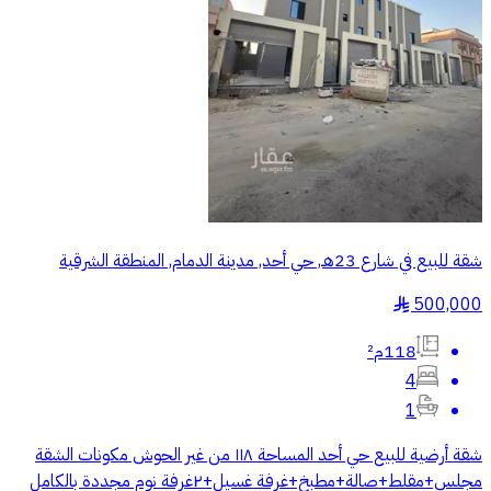
شقة للبيع في شارع 23هـ, حي أحد, مدينة الدمام, المنطقة الشرقية
500,000
§
118م²
4
1
شقة أرضية للبيع حي أحد المساحة ١١٨ من غير الحوش مكونات الشقة
مجلس+مقلط+صالة+مطبخ+غرفة غسيل+٢غرفة نوم مجددة بالكامل