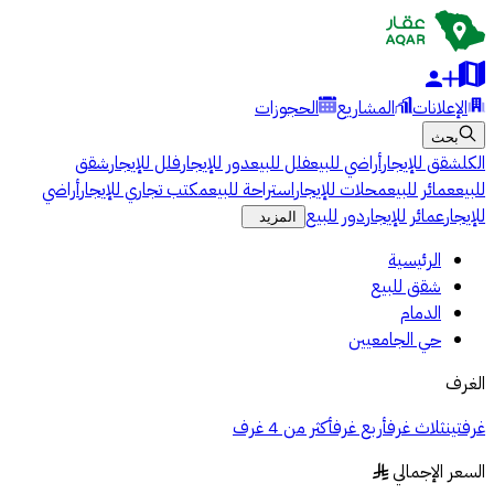
الإعلانات
المشاريع
الحجوزات
بحث
الكل
شقق للإيجار
أراضي للبيع
فلل للبيع
دور للإيجار
فلل للإيجار
شقق
للبيع
عمائر للبيع
محلات للإيجار
استراحة للبيع
مكتب تجاري للإيجار
أراضي
للإيجار
عمائر للإيجار
دور للبيع
المزيد
الرئيسية
شقق للبيع
الدمام
حي الجامعيين
الغرف
غرفتين
ثلاث غرف
أربع غرف
أكثر من 4 غرف
السعر الإجمالي
§