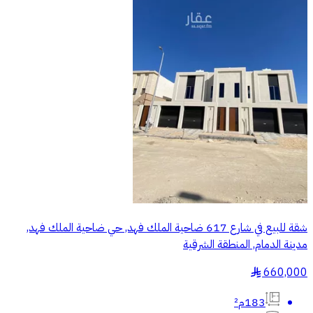
شقة للبيع في شارع 617 ضاحية الملك فهد, حي ضاحية الملك فهد,
مدينة الدمام, المنطقة الشرقية
660,000
§
183م²