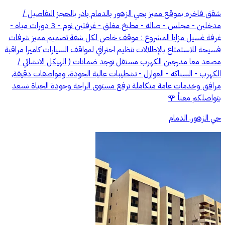
شقق فاخره بموقع مميز بحي الزهور بالدمام بادر بالحجز التفاصيل /
مدخلين - مجلس - صاله - مطبخ مغلق - غرفتين نوم - 3 دورات مياه -
غرفة غسيل مزايا المشروع : موقف خاص لكل شقة تصميم مميز شرفات
فسيحة للاستمتاع بالإطلالات تنظيم احترافي لمواقف السيارات كاميرا مراقبة
مصعد معا مدرجين الكهرب مستقل توجد ضمانات ( الهيكل الانشائي /
الكهرب - السباكه - العوازل - تشطيبات عالية الجودة، ومواصفات دقيقة,
مرافق وخدمات عامة متكاملة ترفع مستوى الراحة وجودة الحياة نسعد
بتواصلكم معناً 🌹
حي الزهور, الدمام