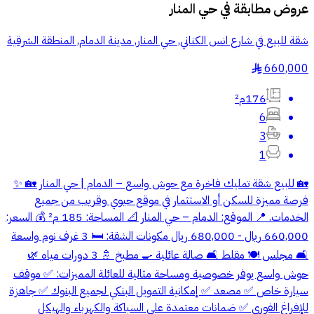
عروض مطابقة في
حي المنار
شقة للبيع في شارع انس الكناني, حي المنار, مدينة الدمام, المنطقة الشرقية
660,000
§
176م²
6
3
1
🏡 للبيع شقة تمليك فاخرة مع حوش واسع – الدمام | حي المنار 🏡 ✨
فرصة مميزة للسكن أو الاستثمار في موقع حيوي وقريب من جميع
الخدمات. 📍 الموقع: الدمام – حي المنار 📐 المساحة: 185 م² 💰 السعر:
660,000 ريال - 680,000 ريال مكونات الشقة: 🛏️ 3 غرف نوم واسعة
🛋️ مجلس 🍽️ مقلط 🛋️ صالة عائلية 🍳 مطبخ 🚿 3 دورات مياه 🌿
حوش واسع يوفر خصوصية ومساحة مثالية للعائلة المميزات: ✅ موقف
سيارة خاص ✅ مصعد ✅ إمكانية التمويل البنكي لجميع البنوك ✅ جاهزة
للإفراغ الفوري ✅ ضمانات معتمدة على السباكة والكهرباء والهيكل