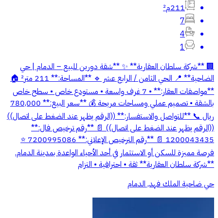
211م²
7
4
1
🏢 **شركة سلطان العقارية** ✨ **شقة دورين للبيع – الدمام | حي
الضاحية** 📍 الحي الثامن / الرابع عشر 🔹 **المساحة:** 211 متر² 🏠
**مواصفات العقار:** • 7 غرف واسعة • مستودع خاص • سطح خاص
بالشقة • تصميم عملي ومساحات مريحة 💰 **سعر البيع:** 780,000
ريال 📞 **للتواصل والاستفسار:** ((الرقم يظهر عند الضغط على اتصال))
((الرقم يظهر عند الضغط على اتصال)) 📄 **رقم ترخيص فال:**
1200043435 📄 **رقم الترخيص الإعلاني:** 7200995086 ⭐
فرصة مميزة للسكن أو الاستثمار في أحد الأحياء الواعدة بمدينة الدمام.
**شركة سلطان العقارية** ثقة • احترافية • التزام
حي ضاحية الملك فهد, الدمام