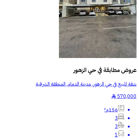
عروض مطابقة في
حي الزهور
شقة للبيع في حي الزهور, مدينة الدمام, المنطقة الشرقية
570,000
§
156م²
3
3
1