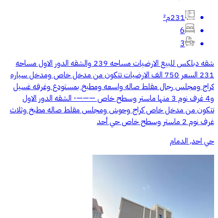
231م²
6
3
شقه دبلكس للبيع الارضيات مساحه 239 والشقه الدور الاول مساحه
231 السعر 750 الف الارضيات تتكون من مدخل خاص ومدخل سياره
كراج ومجلس رجال مقلط صاله واسعه ومطبخ بمستودع وغرفه غسيل
و4 غرف نوم 3 منها ماستر وسطح خاص ———- الشقه الدور الاول
تتكون من مدخل خاص كراج وحوش ومجلس مقلط صاله مطبخ وثلاث
غرف نوم 2 ماستر وسطح خاص حي أحد
حي احد, الدمام