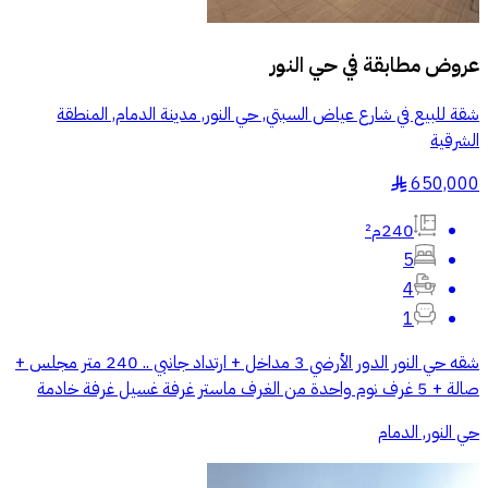
عروض مطابقة في
حي النور
شقة للبيع في شارع عياض السبتي, حي النور, مدينة الدمام, المنطقة
الشرقية
650,000
§
240م²
5
4
1
شقه حي النور الدور الأرضي 3 مداخل + ارتداد جانبي .. 240 متر مجلس +
صالة + 5 غرف نوم واحدة من الغرف ماستر غرفة غسيل غرفة خادمة
حي النور, الدمام