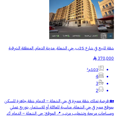
شقة للبيع في شارع 25ب, حي الشعلة, مدينة الدمام, المنطقة الشرقية
370,000
§
103م²
4
3
2
🏡 فرصة تملك شقة مميزة في حي الشعلة – الدمام شقة جاهزة للسكن
بموقع مميز في حي الشعلة، مناسبة للعائلة أو للاستثمار، بتوزيع عملي
ومساحات مريحة وتشطيب مرتب. 📍 الموقع: حي الشعلة – الدمام 📐