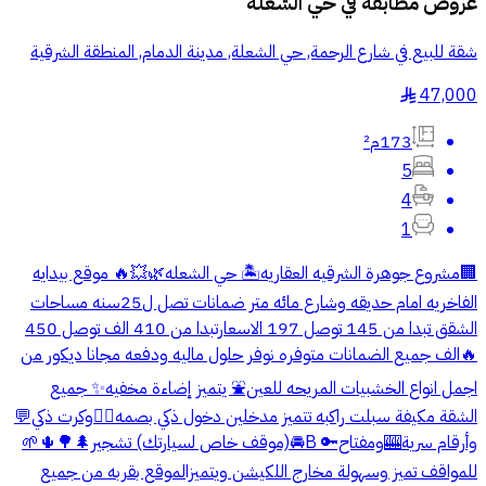
عروض مطابقة في
حي الشعلة
شقة للبيع في شارع الرحمة, حي الشعلة, مدينة الدمام, المنطقة الشرقية
47,000
§
173م²
5
4
1
🏢مشروع جوهرة الشرقيه العقاريه🏝️ حي الشعله🌿💥🔥 موقع بيدايه
الفاخريه امام حديقه وشارع مائه متر ضمانات تصل ل25سنه مساحات
الشقق تبدا من 145 توصل 197 الاسعارتبدا من 410 الف توصل 450
🔥الف جميع الضمانات متوفره نوفر حلول ماليه ودفعه مجانا ديكور من
اجمل انواع الخشبيات المريحه للعين⛲ يتميز إضاءة مخفيه✨ جميع
الشقة مكيفة سبلت راكبه تتميز مدخلين دخول ذكي بصمه👍🏻وكرت ذكي💬
وأرقام سرية🎰ومفتاح🔑 B🚘(موقف خاص لسيارتك) تشجير🌲🌳🌵🌱
للمواقف تميز وسهولة مخارج اللكيشن ويتميزالموقع بقربه من جميع