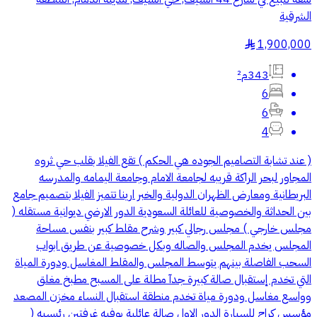
الشرقية
1,900,000
§
343م²
6
6
4
( عند تشابة التصاميم الجوده هي الحكم ) تقع الفيلا بقلب حي ثروه
المجاور لبحر الراكة قريبه لجامعة الامام وجامعة اليمامه والمدرسه
البريطانية ومعارض الظهران الدولية والخبر ارينا تتميز الفيلا بتصميم جامع
بين الحداثة والخصوصية للعائلة السعودية الدور الارضي ديوانية مستقله (
مجلس خارجي ) مجلس رجالي كبير وشرح مقلط كبير بنفس مساحة
المجلس يخدم المجلس والصاله وبكل خصوصية عن طريق ابواب
السحب الفاصلة بينهم يتوسط المجلس والمقلط المغاسل ودورة المياة
التي تخدم إستقبال صالة كبيرة جدآ مطلة على المسبح مطبخ مغلق
وواسع مغاسل ودورة مياة تخدم منطقة استقبال النساء مخزن المصعد
مؤسس كراج للسيارة الدور الاول صالة عائلية بوفيه غرفتين رئيسيه (