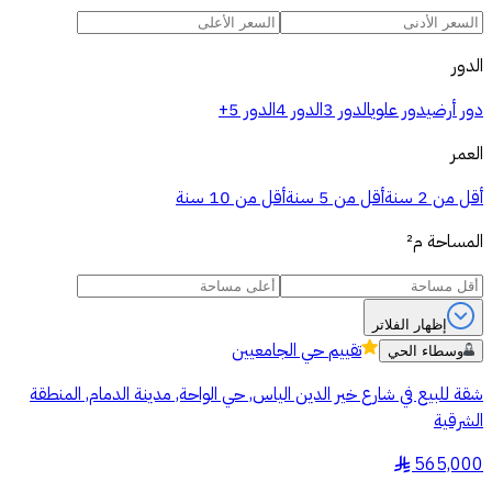
الدور
دور أرضي
دور علوي
الدور 3
الدور 4
الدور 5+
العمر
أقل من 2 سنة
أقل من 5 سنة
أقل من 10 سنة
المساحة
م²
إظهار الفلاتر
تقييم
حي الجامعيين
وسطاء الحي
شقة للبيع في شارع خير الدين الياس, حي الواحة, مدينة الدمام, المنطقة
الشرقية
565,000
§