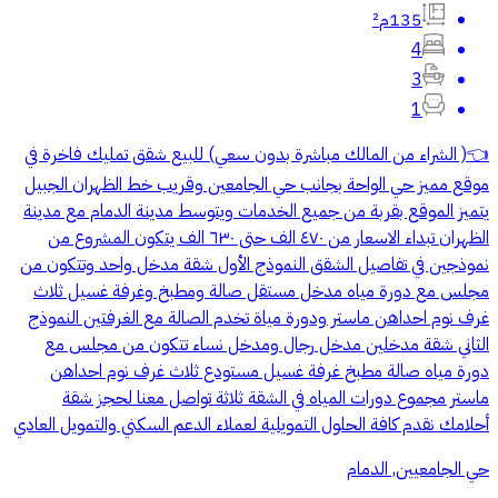
135م²
4
3
1
👈( الشراء من المالك مباشرة بدون سعي) للبيع شقق تمليك فاخرة في
موقع مميز حي الواحة بجانب حي الجامعين وقريب خط الظهران الجبيل
يتميز الموقع بقربة من جميع الخدمات ويتوسط مدينة الدمام مع مدينة
الظهران تبداء الاسعار من ٤٧٠ الف حتى ٦٣٠ الف يتكون المشروع من
نموذجين في تفاصيل الشقق النموذج الأول شقة مدخل واحد وتتكون من
مجلس مع دورة مياه مدخل مستقل صالة ومطبخ وغرفة غسيل ثلاث
غرف نوم احداهن ماستر ودورة مياة تخدم الصالة مع الغرفتين النموذج
الثاني شقة مدخلين مدخل رجال ومدخل نساء تتكون من مجلس مع
دورة مياه صالة مطبخ غرفة غسيل مستودع ثلاث غرف نوم احداهن
ماستر مجموع دورات المياه في الشقة ثلاثة تواصل معنا لحجز شقة
أحلامك نقدم كافة الحلول التمويلية لعملاء الدعم السكني والتمويل العادي
حي الجامعيين, الدمام