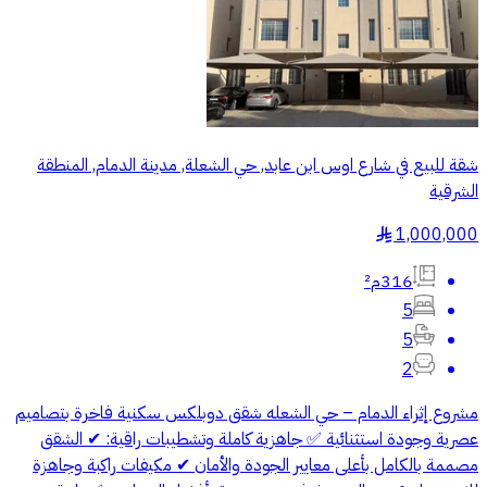
شقة للبيع في شارع اوس ابن عابد, حي الشعلة, مدينة الدمام, المنطقة
الشرقية
1,000,000
§
316م²
5
5
2
مشروع إثراء الدمام – حي الشعله شقق دوبلكس سكنية فاخرة بتصاميم
عصرية وجودة استثنائية ✅ جاهزية كاملة وتشطيبات راقية: ✔ الشقق
مصممة بالكامل بأعلى معايير الجودة والأمان ✔ مكيفات راكبة وجاهزة