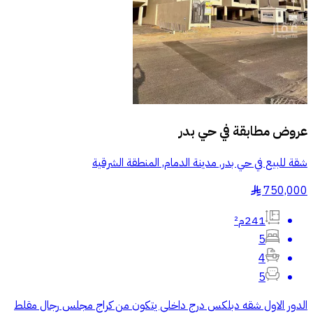
عروض مطابقة في
حي بدر
شقة للبيع في حي بدر, مدينة الدمام, المنطقة الشرقية
750,000
§
241م²
5
4
5
الدور الاول شقه دبلكس درج داخلي يتكون من كراج مجلس رجال مقلط