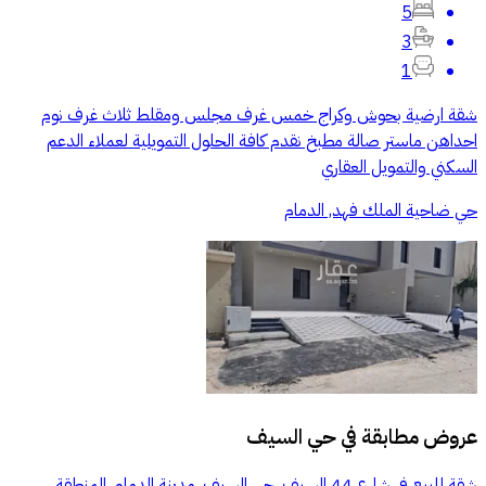
5
3
1
شقة ارضية بحوش وكراج خمس غرف مجلس ومقلط ثلاث غرف نوم
احداهن ماستر صالة مطبخ نقدم كافة الحلول التمويلية لعملاء الدعم
السكني والتمويل العقاري
حي ضاحية الملك فهد, الدمام
عروض مطابقة في
حي السيف
شقة للبيع في شارع 44 السيف, حي السيف, مدينة الدمام, المنطقة