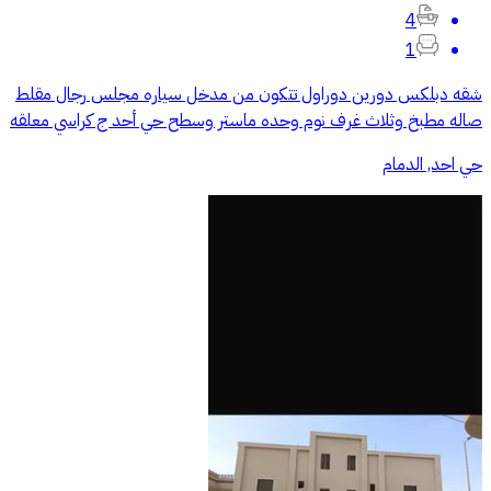
4
1
شقه دبلكس دورين دوراول تتكون من مدخل سياره مجلس رجال مقلط
صاله مطبخ وثلاث غرف نوم وحده ماستر وسطح حي أحد ج كراسي معلقه
حي احد, الدمام