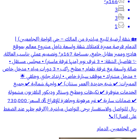
166م²
3
3
1
🏡 شقة أرضية للبيع مباشرة من المالك – حي الواحة (الجامعيين) |
الدمام فرصة مميزة لامتلاك شقة واسعة داخل مشروع معالم بموقع
هادئ ومميز مقابل جامع، بمساحة 167م² وتصميم عملي يناسب العائلة.
✨ تفاصيل الشقة: • 3 غرف نوم (منها غرفة ماستر) • مجلس مستقل •
صالة واسعة مع غرفة طعام • مطبخ راكب • 3 دورات مياه • مدخل خاص
+ مدخل مشترك • موقف سيارة خاص • ارتداد جانبي وخلفي 🌟
المميزات: ✔️ شبه جديدة (العمر سنتان) ✔️ واجهة شمالية ✔️ جميع
الخدمات متوفرة ✔️ تكييفات ومطبخ وستائر وديكور التلفزيون مشمولة
✔️ ضمانات سارية ✔️ غير مرهونة وجاهزة للإفراغ 💰 السعر: 730,000
ريال للتواصل والاستفسار يرجى التواصل مباشرة. ((الرقم يظهر عند الضغط
على اتصال))📞
حي الجامعيين, الدمام