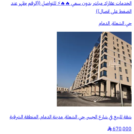
الخدمات عقارك مباشر بدون سعي 🔥🔥⚡️ للتواصل ((الرقم يظهر عند
الضغط على اتصال))
حي الشعلة, الدمام
شقة للبيع في شارع الجسر, حي الشعلة, مدينة الدمام, المنطقة الشرقية
670,000
§