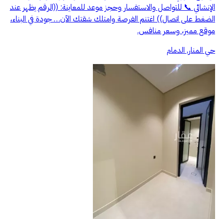
الإنشائي 📞 للتواصل والاستفسار وحجز موعد للمعاينة: ((الرقم يظهر عند
الضغط على اتصال)) اغتنم الفرصة وامتلك شقتك الآن… جودة في البناء،
موقع مميز، وسعر منافس.
حي المنار, الدمام