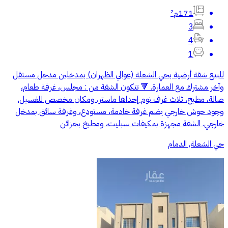
171م²
3
4
1
للبيع شقة أرضية بحي الشعلة (عوالي الظهران) بمدخلين مدخل مستقل
وآخر مشترك مع العمارة. 🔻 تتكون الشقة من : مجلس، غرفة طعام،
صالة، مطبخ، ثلاث غرف نوم إحداها ماستر، ومكان مخصص للغسيل.
وجود حوش خارجي يضم غرفة خادمة، مستودع، وغرفة سائق بمدخل
خارجي. الشقة مجهزة بمكيفات سبليت، ومطبخ بخزائن
حي الشعلة, الدمام