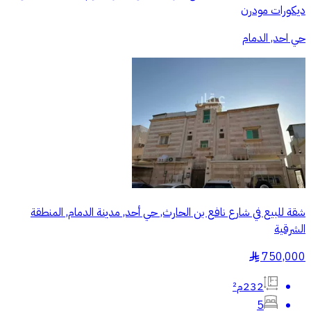
ديكورات مودرن
حي احد, الدمام
شقة للبيع في شارع نافع بن الحارث, حي أحد, مدينة الدمام, المنطقة
الشرقية
750,000
§
232م²
5