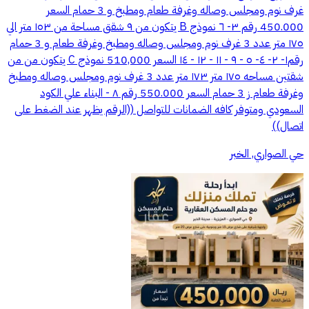
غرف نوم ومجلس وصاله وغرفة طعام ومطبخ و 3 حمام السعر
450.000 رقم ٣- ٦ نموذج B يتكون من ٩ شقق مساحة من ١٥٣ متر الي
١٧٥ متر عدد 3 غرف نوم ومجلس وصاله ومطبخ وغرفة طعام و 3 حمام
رقم١- ٢- ٤- ٥ - ٩ - ١١ - ١٢ - ١٤ السعر 510,000 نموذج C يتكون من من
شقتين مساحه ١٧٥ متر ١٧٣ متر عدد 3 غرف نوم ومجلس وصاله ومطبخ
وغرفة طعام ز 3 حمام السعر 550.000 رقم ٨ - البناء علي الكود
السعودي ومتوفر كافه الضمانات للتواصل ((الرقم يظهر عند الضغط على
اتصال))
حي الصواري, الخبر