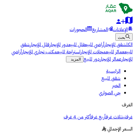
الإعلانات
المشاريع
الحجوزات
بحث
الكل
شقق للإيجار
أراضي للبيع
فلل للبيع
دور للإيجار
فلل للإيجار
شقق
للبيع
عمائر للبيع
محلات للإيجار
استراحة للبيع
مكتب تجاري للإيجار
أراضي
للإيجار
عمائر للإيجار
دور للبيع
المزيد
الرئيسية
شقق للبيع
الخبر
حي الصواري
الغرف
غرفتين
ثلاث غرف
أربع غرف
أكثر من 4 غرف
السعر الإجمالي
§