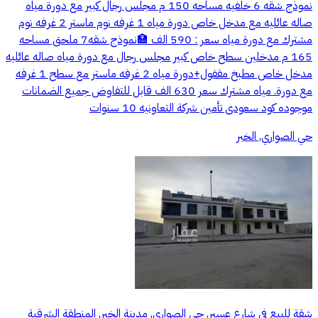
نموذج شقه 6 خلفيه مساحه 150 م مجلس رجال كبير مع دورة مياه
صاله عائليه مع مدخل خاص دورة مياه 1 غرفه نوم ماستر 2 غرفه نوم
مشترك مع دورة مياه سعر : 590 الف 🏣نموذج شقه7 ملحق مساحه
165 م مدخلين سطح خاص كبير مجلس رجال مع دورة مياه صاله عائليه
مدخل خاص مطبخ مقفول+دورة مياه 2 غرفه ماستر مع سطح 1 غرفه
مع دورة. مياه مشترك سعر 630 الف قابل للتفاوض جميع الضمانات
موجوده كود سعودى تأمين شركة التعاونيه 10 سنوات
حي الصواري, الخبر
شقة للبيع في شارع عسير, حي الصواري, مدينة الخبر, المنطقة الشرقية