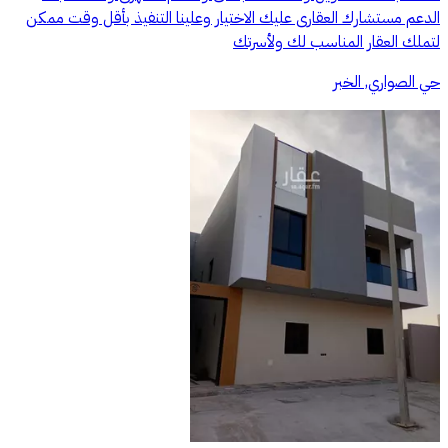
الدعم مستشارك العقارى عليك الاختيار وعلينا التنفيذ بأقل وقت ممكن
لتملك العقار المناسب لك ولأسرتك
حي الصواري, الخبر