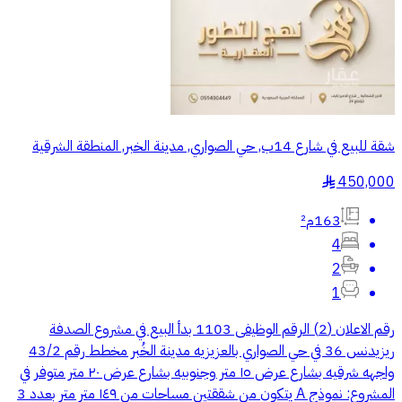
شقة للبيع في شارع 14ب, حي الصواري, مدينة الخبر, المنطقة الشرقية
450,000
§
163م²
4
2
1
رقم الاعلان (2) الرقم الوظيفى 1103 بدأ البيع في مشروع الصدفة
ريزيدنس 36 في حي الصواري بالعزيزيه مدينة الخُبر مخطط رقم 43/2
واجهه شرقيه بشارع عرض ١٥ متر وجنوبيه بشارع عرض ٢٠ متر متوفر في
المشروع: نموذج A يتكون من شققتين مساحات من ١٤٩ متر متر بعدد 3