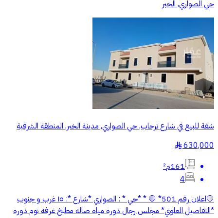
حي الصواري, الخبر
شقة للبيع في شارع ترحاب, حي الصواري, مدينة الخبر, المنطقة الشرقية
630,000
§
161م²
4
🛑اعلان رقم 501* 🛑 * *حي * : الصواري *شارع *: ١٥ غرب و جنوب
*التفاصيل العلوي* مجلس رجال دوره مياه صاله مطبخ غرفه نوم دوره