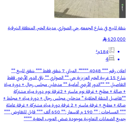
شقة للبيع في شارع الجمعه, حي الصواري, مدينة الخبر, المنطقة الشرقية
620,000
§
184م²
4
اعلان رقم """ 4048 """"". المباني 7 شقق فقط """ شقق للبيع ""
شارع 15 غربية الخبر العزيزية حي "" الصواري "" باقي الدور الأرضي فقط
التفاصيل "" ""الدور الأرضي أمامية "" مدخلين مجلس رجال + دورة مياة
+ صالة + مطبخ + غرفة نوم ماستر + 2غرفة نوم دورة مياه مشتركة
""تفاصيل الشقة الخلفية " مدخلين مجلس رجال + دورة مياه + مجلط +
صالة + مطبخ + غرفة ماستر + 2 غرفة دورة مياه مشتركة + غرفة عاملة
""" المساحات : "" 190 م الاسعار :"" 650 ألف """ قابل للتفاوض """
جميع الضمانات التعاونية موجودة ضض العيوب الخفية """"