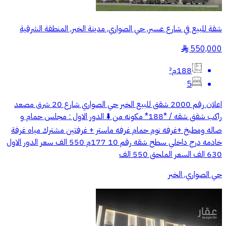
شقة للبيع في شارع عسير, حي الصواري, مدينة الخبر, المنطقة الشرقية
550,000
§
188م²
5
اعلان رقم 2000 شقق للبيع الخبر حي الصواري شارع 20 شرق مصعد
راكب شقق شقه / *188* مكونه من ⬇️ الدور الاول : مجلس حمام و
صاله ومطبخ +غرفه نوم حمام غرفه ماستر + غرفتين مشترك مياه غرفة
خادمه درج داخلي سطح شقه رقم 10 177م 550 الف سعر الدور الاول
630 الف السعر الملحق 550 الف
حي الصواري, الخبر