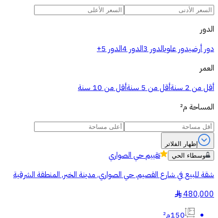
الدور
دور أرضي
دور علوي
الدور 3
الدور 4
الدور 5+
العمر
أقل من 2 سنة
أقل من 5 سنة
أقل من 10 سنة
المساحة
م²
إظهار الفلاتر
تقييم
حي الصواري
وسطاء الحي
شقة للبيع في شارع القصيم, حي الصواري, مدينة الخبر, المنطقة الشرقية
480,000
§
150م²