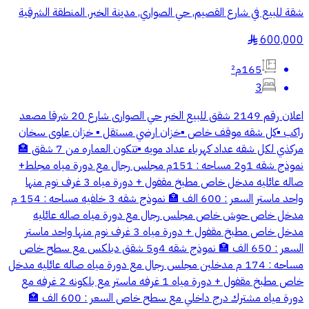
شقة للبيع في شارع القصيم, حي الصواري, مدينة الخبر, المنطقة الشرقية
600,000
§
165م²
3
اعلان رقم 2149 شقق للبيع الخبر حي الصوارى شارع 20 شرقا مصعد
راكب ▪️كل شقه موقف خاص ▪️خزان ارضي مستقل ▪️ خزان علوى سخان
مركذي لكل شقه عداد كهرباء عداد مويه ▪️تتكون العماره من 7 شقق 🏣
نموذج شقه 1و2 مساحه : 151م مجلس رجال مع دورة مياه مجلط+
صاله عائليه مدخل خاص مطبخ مقفول + دورة مياه 3 غرف نوم منها
واحد ماستر السعر : 600 الف 🏣 نموذج شقه 3 خلفيه مساحه : 154 م
مدخل خاص حوش خاص مجلس رجال مع دورة مياه صاله عائليه
مدخل خاص مطبخ مقفول + دورة مياه 3 غرف نوم منها واحد ماستر
السعر : 650 الف 🏣 نموذج شقه 4و5 شقق دبلكس مع سطح خاص
مساحه : 174 م مدخلين مجلس رجال مع دورة مياه صاله عائليه مدخل
خاص مطبخ مقفول + دورة مياه 1 غرفه ماستر مع بلكونه 2 غرفه مع
دورة مياه مشترك درج داخلي مع سطح خاص السعر : 600 الف 🏣