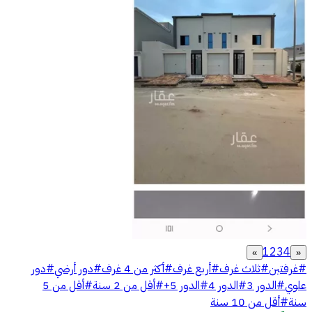
1
2
3
4
»
«
#
غرفتين
#
ثلاث غرف
#
أربع غرف
#
أكثر من 4 غرف
#
دور أرضي
#
دور
علوي
#
الدور 3
#
الدور 4
#
الدور 5+
#
أقل من 2 سنة
#
أقل من 5
سنة
#
أقل من 10 سنة