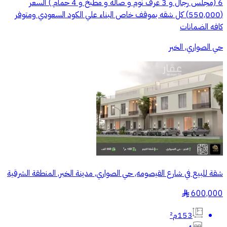
6 (مجلس رجال و 3 غرف نوم و صاله و مطبخ و 4 حمام ) السعر
(550,000) كل شقه بموقف خاص البناء علي الكود السعودي ومتوفر
كافه الضمانات
حي الصواري, الخبر
شقة للبيع في شارع القيصومه, حي الصواري, مدينة الخبر, المنطقة الشرقية
600,000
§
153م²