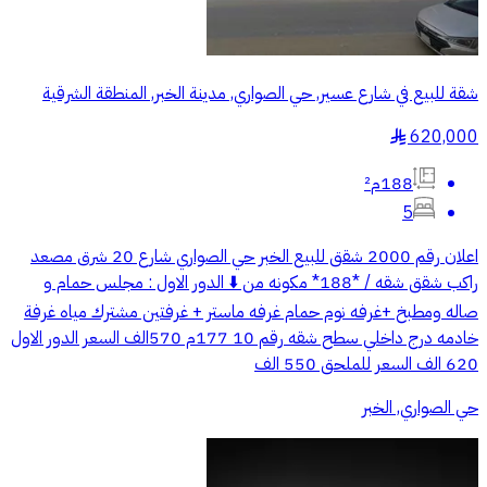
شقة للبيع في شارع عسير, حي الصواري, مدينة الخبر, المنطقة الشرقية
620,000
§
188م²
5
اعلان رقم 2000 شقق للبيع الخبر حي الصواري شارع 20 شرق مصعد
راكب شقق شقه / *188* مكونه من ⬇️ الدور الاول : مجلس حمام و
صاله ومطبخ +غرفه نوم حمام غرفه ماستر + غرفتين مشترك مياه غرفة
خادمه درج داخلي سطح شقه رقم 10 177م 570الف السعر الدور الاول
620 الف السعر للملحق 550 الف
حي الصواري, الخبر