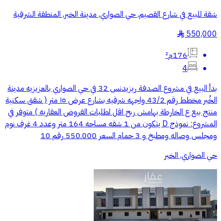
شقة للبيع في شارع القصيم, حي الصواري, مدينة الخبر, المنطقة الشرقية
550,000
§
176م²
4
بدأ البيع في مشروع الصدفة ريزيدنس 32 في حي الصواري بالعزيزيه مدينة
الخُبر مخطط رقم 43/2 واجهه شرقيه بشارع عرض ١٥ متر ( شقق سكنية
منتج بيع ع الخارطة بهامش ربح اقل لطلبات القروض العقاريه ) متوفر في
المشروع: نموذج D يتكون من 1 شقه مساحه 164 متر وعدد 4 غرف نوم
ومجلس وصاله ومطبخ و 3 حمام السعر 550.000 رقم 10
حي الصواري, الخبر