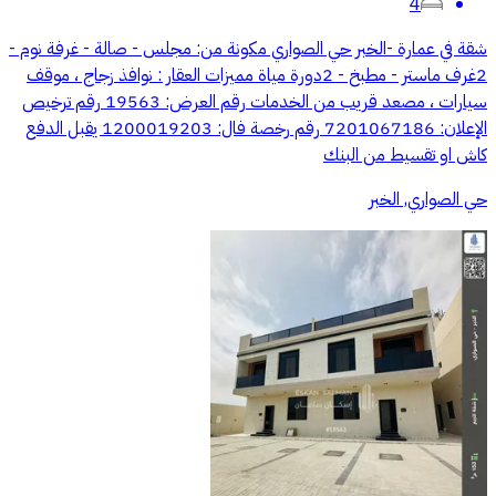
4
شقة في عمارة -الخبر حي الصواري مكونة من: مجلس - صالة - غرفة نوم -
2غرف ماستر - مطبخ - 2دورة مياة مميزات العقار : نوافذ زجاج ، موقف
سيارات ، مصعد قريب من الخدمات رقم العرض: 19563 رقم ترخيص
الإعلان: 7201067186 رقم رخصة فال: 1200019203 يقبل الدفع
كاش او تقسيط من البنك
حي الصواري, الخبر