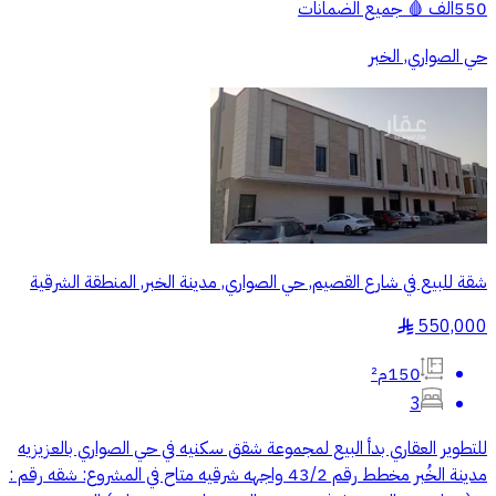
550الف 🩸 جميع الضمانات
حي الصواري, الخبر
شقة للبيع في شارع القصيم, حي الصواري, مدينة الخبر, المنطقة الشرقية
550,000
§
150م²
3
للتطوير العقاري بدأ البيع لمجموعة شقق سكنيه في حي الصواري بالعزيزيه
مدينة الخُبر مخطط رقم 43/2 واجهه شرقيه متاح في المشروع: شقه رقم :