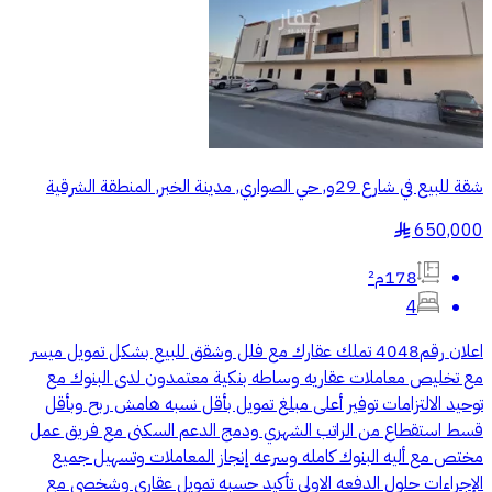
شقة للبيع في شارع 29و, حي الصواري, مدينة الخبر, المنطقة الشرقية
650,000
§
178م²
4
اعلان رقم4048 تملك عقارك مع فلل وشقق للبيع بشكل تمويل ميسر
مع تخليص معاملات عقاريه وساطه بنكية معتمدون لدى البنوك مع
توحيد الالتزامات توفير أعلى مبلغ تمويل بأقل نسبه هامش ربح وبأقل
قسط استقطاع من الراتب الشهري ودمج الدعم السكنى مع فريق عمل
مختص مع أليه البنوك كامله وسرعه إنجاز المعاملات وتسهيل جميع
الإجراءات حلول الدفعه الاولى تأكيد حسبه تمويل عقارى وشخصي مع