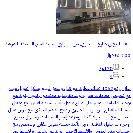
شقة للبيع في شارع الصداوي, حي الصواري, مدينة الخبر, المنطقة الشرقية
750,000
§
170م²
4
اعلان رقم4067 تملك عقارك مع فلل وشقق للبيع بشكل تمويل ميسر
مع تخليص معاملات عقاريه وساطه بنكية معتمدون لدى البنوك مع
توحيد الالتزامات توفير أعلى مبلغ تمويل بأقل نسبه هامش ربح وبأقل
قسط استقطاع من الراتب الشهري ودمج الدعم السكنى مع فريق عمل
مختص مع أليه البنوك كامله وسرعه إنجاز المعاملات وتسهيل جميع
الإجراءات حلول الدفعه الاولى تأكيد حسبه تمويل عقارى وشخصي مع
احتساب مده التمويل والقسط الاجمالى والدعم الشهرى والقسط بعد