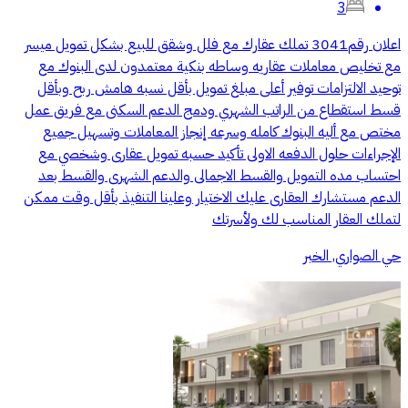
3
اعلان رقم3041 تملك عقارك مع فلل وشقق للبيع بشكل تمويل ميسر
مع تخليص معاملات عقاريه وساطه بنكية معتمدون لدى البنوك مع
توحيد الالتزامات توفير أعلى مبلغ تمويل بأقل نسبه هامش ربح وبأقل
قسط استقطاع من الراتب الشهري ودمج الدعم السكنى مع فريق عمل
مختص مع أليه البنوك كامله وسرعه إنجاز المعاملات وتسهيل جميع
الإجراءات حلول الدفعه الاولى تأكيد حسبه تمويل عقارى وشخصي مع
احتساب مده التمويل والقسط الاجمالى والدعم الشهرى والقسط بعد
الدعم مستشارك العقارى عليك الاختيار وعلينا التنفيذ بأقل وقت ممكن
لتملك العقار المناسب لك ولأسرتك
حي الصواري, الخبر