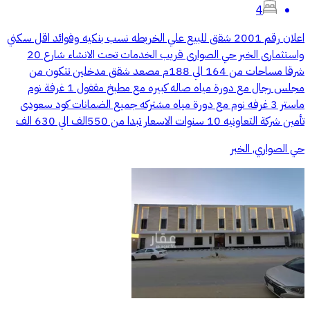
4
اعلان رقم 2001 شقق للبيع علي الخريطه نسب بنكيه وفوائد اقل سكني
واستثمارى الخبر حي الصوارى قريب الخدمات تحت الانشاء شارع 20
شرقا مساحات من 164 الي 188م مصعد شقق مدخلين تتكون من
مجلس رجال مع دورة مياه صاله كبيره مع مطبخ مقفول 1 غرفة نوم
ماستر 3 غرفه نوم مع دورة مياه مشتركه جميع الضمانات كود سعودى
تأمين شركة التعاونيه 10 سنوات الاسعار تبدا من 550الف الي 630 الف
حي الصواري, الخبر