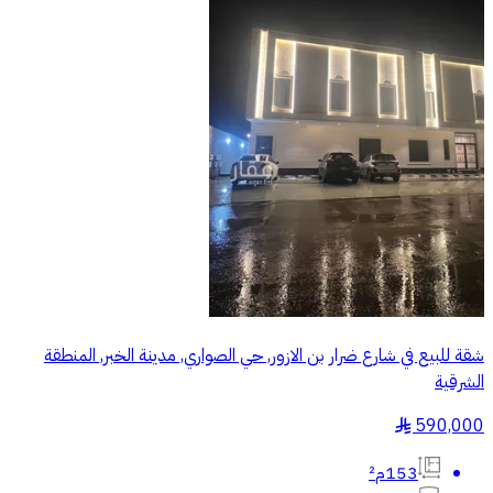
شقة للبيع في شارع ضرار بن الازور, حي الصواري, مدينة الخبر, المنطقة
الشرقية
590,000
§
153م²