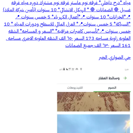
مياه *درج داخلي* غرفه نوم ماستر غرفه نوم مشترك دوره مياه غرفه
غسيل 🛑 الضمانات 🛑 * الهيكل الانشائي* 10 سنوات (تأمين شركة الملاذ)
📍*الخزانات* 10 سنوات 📍*أعمال الكهرباء* 5 خمس سنوات 📍
*السباكة* 5 خمس سنوات📍* العزل المائي للاسطح ودورات المياه * 10
خمس سنوات 📍*تأسيس كاميرات مراقبه* *السعر و المساحه* الشقه
العلويه زاوية مساحه 173 السعر ٦٥٠ الف الشقه العلويه الاخرى مساحه .
161 السعر ٦٣٠ الف جميع الضمانات
حي الصواري, الخبر