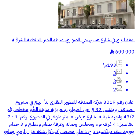
شقة للبيع في شارع عسير, حي الصواري, مدينة الخبر, المنطقة الشرقية
600,000
§
193م²
3
3
2
اعلان رقم 3019 شركه الصدفه للتطوير العقاري بدأ البيع في مشروع
الصدفة ريزيدنس 32 في حي الصواري بالعزيزيه مدينة الخُبر مخطط رقم
43/2 واجهه شرقيه بشارع عرض ١٥ متر متوفر في المشروع: رقم: 1 - 7
التفاصيل: 4 غرف نوم ومجلس وصاله وغرفة طعام ومطبخ و 3 حمام
ويوجد شقه دبلكسيه درج داخلي مصعد راكب كل شقه خزان ارضي وعلوى