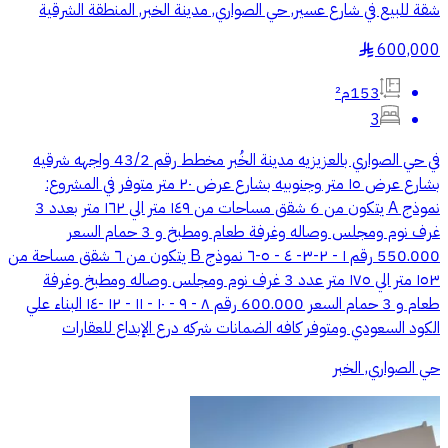
شقة للبيع في شارع عسير, حي الصواري, مدينة الخبر, المنطقة الشرقية
600,000
§
153م²
3
في حي الصواري بالعزيزيه مدينة الخُبر مخطط رقم 43/2 واجهه شرقيه
بشارع عرض ١٥ متر وجنوبيه بشارع عرض ٢٠ متر متوفر في المشروع:
نموذج A يتكون من 6 شقق مساحات من ١٤٩ متر الي ١٦٢ متر بعدد 3
غرف نوم ومجلس وصاله وغرفة طعام ومطبخ و 3 حمام السعر
550.000 رقم ١ - ٢-٣- ٤ - ٥-٦ نموذج B يتكون من ٦ شقق مساحة من
١٥٣ متر الي ١٧٥ متر عدد 3 غرف نوم ومجلس وصاله ومطبخ وغرفة
طعام و 3 حمام السعر 600.000 رقم ٨ - ٩ - ١٠ - ١١ - ١٢ -١٤ البناء علي
الكود السعودي ومتوفر كافه الضمانات شركه درع الإبداع للعقارات
حي الصواري, الخبر