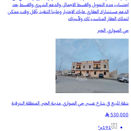
احتساب مده التمويل والقسط الاجمالى والدعم الشهرى والقسط بعد
الدعم مستشارك العقارى عليك الاختيار وعلينا التنفيذ بأقل وقت ممكن
لتملك العقار المناسب لك ولأسرتك
حي الصواري, الخبر
شقة للبيع في شارع عسير, حي الصواري, مدينة الخبر, المنطقة الشرقية
530,000
§
191م²