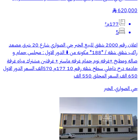
620,000
§
177م²
5
اعلان رقم 2000 شقق للبيع الخبر حي الصواري شارع 20 شرق مصعد
راكب شقق شقه / *188* مكونه من ⬇️ الدور الاول : مجلس حمام و
صاله ومطبخ +غرفه نوم حمام غرفه ماستر + غرفتين مشترك مياه غرفة
خادمه درج داخلي سطح شقه رقم 10 177م 570الف السعر الدور الاول
650 الف السعر المحلق 550 الف
حي الصواري, الخبر