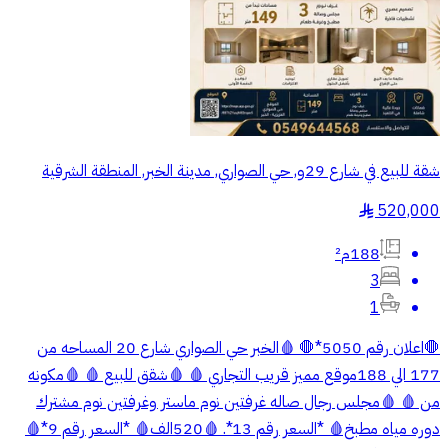
شقة للبيع في شارع 29و, حي الصواري, مدينة الخبر, المنطقة الشرقية
520,000
§
188م²
3
1
🛑اعلان رقم 5050*🛑 🩸الخبر حي الصواري شارع 20 المساحه من
177 الي 188موقع مميز قريب التجاري 🩸 🩸شقق للبيع 🩸 🩸مكونه
من 🩸 🩸مجلس رجال صاله غرفتين نوم ماستر وغرفتين نوم مشترك
دوره مياه مطبخ🩸 *السعر رقم 13*. 🩸520الف🩸 *السعر رقم 9*🩸