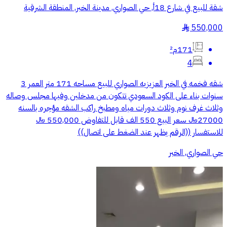
شقة للبيع في شارع 18أ, حي الصواري, مدينة الخبر, المنطقة الشرقية
550,000
§
171م²
4
شقه فخمه في الخبر العزيزيه الصواري للبيع مساحه 171 متر العمر 3
سنوات بناء على الكود السعودي تتكون من مدخلين وفيها مجلس وصاله
وثلاث غرف نوم وثلاث دورات مياه ومطبخ راكب الشقه مؤجره بالسنه
27000﷼ سعر البيع 550 الف قابل للتفاوض 550,000 ﷼
للاستفسار ((الرقم يظهر عند الضغط على اتصال))
حي الصواري, الخبر